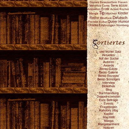
Games
BewusstSein
Frauen
Serie
Mindf*ck
Comic
BDSM
Erotik
Animation
Action
Koche
Tip
Kinder
Manga
Märchen
Deutsch
Reihe
Mindfuck
Queer
Humor
Fremde Kultur
Drama
Erfahrungen
Nürnberg
1. und letzter Satz
Aktuelles
Auf der Suche
Autoren
Awards
Bento-Gäste
Bento Galerie
Bento Rezepte
Bento Sonstiges
Interview
Bibliothek
Blog
Buchhandlung
Doppelrezension
Eure Beiträge
Events
Fragebogen
Kahdors Vlog
Kapitel
MachMit
Manga
Mangatainment
Notizen