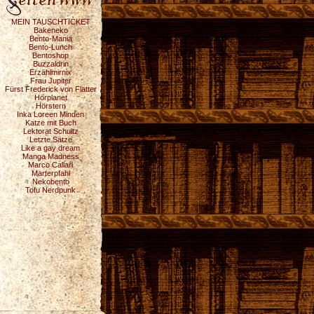
MEIN TAUSCHTICKET
Bakeneko
Bento-Mania
Bento-Lunch
Bentoshop
Buzzaldrin
Erzählmirnix
Frau Jupiter
Fürst Frederick von Flatter
Hörplanet
Hörstern
Inka Loreen Minden
Katze mit Buch
Lektorat Schultz
Letzte Sätze
Like a gay dream
Manga Madness
Marco Callari
Marterpfahl
Nekobento
Tofu Nerdpunk