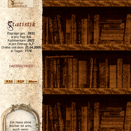
Einträge ges.:
3931
ø pro Tag:
0,5
Kommentare:
2822
ø pro Eintrag:
0,7
Online seit dem:
21.04.2005
in Tagen:
7778
DATENSCHUTZ