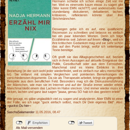
Hermann schiebe ich schon einige Zeit vor mir
her. Weil es einerseits kaum etwas zu sagen gibt
(Wer kennt EMN nicht?!?) und andererseits man
stundenlang diskutieren, debattieren, lachen,
kritisieren, reflektieren könnte über ihre
Strichmännchen.
Deswegen gebe ich es auf, eine qualifizierte
Rezension zu schreiben und belasse es einfach
bei ein paar lobenden Worten. Denn ich folge
Erzählmirnix seit Jahren auf ihrem >
Blog
<, weil ich
ihre kritischen Gedanken mag und sie sehr schön
das auf den Punkt bringt, wofür ich seitenlange
Texte benötige.
Oft greift sie das Alltagsgeschehen auf, bezieht
sich in ihren Aussagen auf aktuelle Ereignisse der
Politik, Gesellschaft oder aus dem Fernsehen.
Manchmal sind es kleine Einblicke in ihre
Beziehung (in der sich wohl jeder wiederfindet, weil es einfach nur allzu menschlich
ist). Sie entlarvt mit simplen Vergleichen und pointierten Bemerkungen die
verschiedensten Argumente. Da sie als Therapeutin arbeitet, bringt sie gelegentlich
Beispiele aus dem beruflichen Feld. Besonders mag ich die Diskussionsführung
der Männchen, wie man sie im Internet und auf der Straße immer wieder erlebt.
Manchmal bleibt einem das Lachen im Halse stecken. Und immer wieder muss ich
nicken, lachen und ganz laut sagen "jaaaa, genau SO hab ich das gestern erlebt".
Wie gesagt, es gäbe unglaublich viel zu sagen und analysieren. Aber EMN ist einer
der Fälle, wo ich sage "guck einfach selbst, mach Dir Dein eigenes Bild". Also:
>
guckst Du hier
<
SaschaSalamander
11.05.2016, 08.47
e
Als Mail versenden