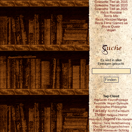
Gelesene Titel ab 2015
Gelesene Titel ab 2020
Gelesene Titel ab 2025
Rezis Romane
Rezis Mix
Rezis Hörspiel Manga
Rezis Filme Games ua
Rezis Queer
Vegan
Es wird in allen
Einträgen gesucht.
Tag-Cloud
Romantik
FoundFootage
Komödie
Vegan
Dystopie
Biographie
Philosophie
Fantasy
Sci-Fi
Fachbuch
Thriller
Horror
Religion
Jugend
Historisch
Film
Vampir
Männer
Tiere
Verschwörung
Öko
Dark
Kurzgeschichten
Krimi
Schräg
Abenteuer