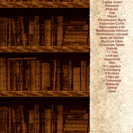
Oculus Quest
Passwort
Podcast
Pulp
Rätsel
Rezensionen Buch
Rezension Comic
Rezensionen Film
Rezensionen Hörbuch
Rezensionen Hörspiel
Rund um Bücher
Rund um Filme
Rezension Spiele
Statistik
TV Tipp
Umfrage
Vorgemerkt
Web
V-Gedanken
V-Nürnberg
V-Produkt
V-Rezept
V-Unterwegs
Widmung
Zerlegt
Zitate