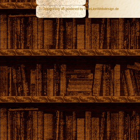
© DesignBlog V5 powered by BlueLionWebdesign.de