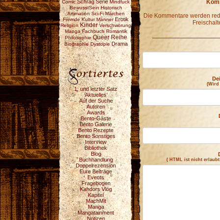
Schräg
Serie
Komm
Comic
Mindfuck
BewusstSein
Historisch
Animation
Sci-Fi
Märchen
Die Kommentare werden redak
Erotik
Fremde Kultur
Männer
Freischalt
Kinder
Religion
Verschwörung
Manga
Fachbuch
Romantik
Reihe
Queer
Philosophie
Drama
Biographie
Dystopie
De
(Wird
1. und letzter Satz
Aktuelles
Auf der Suche
Autoren
Awards
Bento-Gäste
Bento Galerie
Bento Rezepte
Bento Sonstiges
Interview
Bibliothek
Blog
Buchhandlung
( HTML ist
nicht
erlaubt
Doppelrezension
Eure Beiträge
Events
Fragebogen
Kahdors Vlog
Kapitel
MachMit
Manga
Mangatainment
Notizen