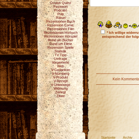
Oculus Quest
Passwort
Podcast
Pulp
Rätsel
Rezensionen Buch
Rezension Comic
Rezensionen Film
Rezensionen Hörbuch
* Ich willige wider
Rezensionen Hörspiel
entsprechend der fol
Rund um Bücher
Rund um Filme
Rezension Spiele
Statistik
TV Tipp
Umfrage
Vorgemerkt
Web
V-Gedanken
V-Nürnberg
V-Produkt
Kein Kommentar
V-Rezept
V-Unterwegs
Widmung
Zerlegt
Zitate
Startseite
Archiv