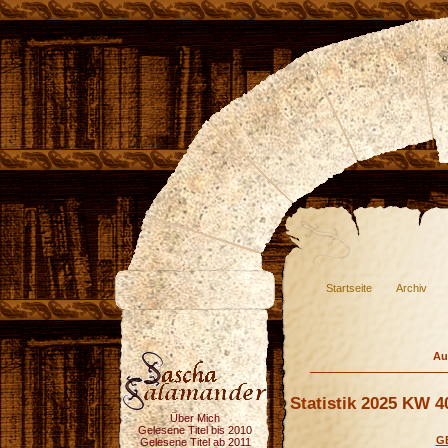
Startseite
Archiv
Au
Statistik 2025 KW 4
Über Mich
Gelesene Titel bis 2010
G
Gelesene Titel ab 2011