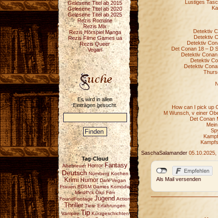
Lustiges Tasc
Gelesene Titel ab 2015
Ka
Gelesene Titel ab 2020
Gelesene Titel ab 2025
Rezis Romane
Rezis Mix
Detektiv C
Rezis Hörspiel Manga
Detektiv C
Rezis Filme Games ua
Detektiv Con
Rezis Queer
Det Conan 18 – D S
Vegan
Detektiv Conan
Detektiv C
Detektiv Cona
Thurs
N
Es wird in allen
Einträgen gesucht.
How can I pick up G
M Wunsch, v einer Obe
Det Conan 
Mein
Sp
Kampfs
Kampfst
SaschaSalamander
05.10.2025,
Tag-Cloud
Fantasy
Horror
Abenteuer
Deutsch
Nürnberg
Kochen
Als Mail versenden
Krimi
Humor
Dark
Vegan
Frauen
BDSM
Games
Komödie
Mindf*ck
Öko
Film
Jugend
FoundFootage
Action
Thriller
Tiere
Erfahrungen
Tip
Vampire
Kurzgeschichten