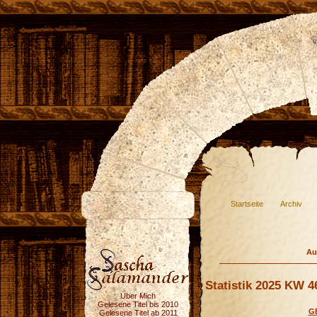
Startseite
Archiv
Au
Statistik 2025 KW 4
Über Mich
Gelesene Titel bis 2010
G
Gelesene Titel ab 2011