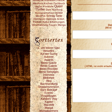
Reihe
Romantik
Animation
Mindfuck
Kochen
Fachbuch
Queer
Vegan
Komödie
Thriller
Dark
Nürnberg
Kurzgeschichten
BDSM
Schräg
Serie
Mindf*ck
Abenteuer
Dystopie
Action
Fremde Kultur
Erfahrungen
Verschwörung
Frauen
Manga
De
(Wird
1. und letzter Satz
Aktuelles
Auf der Suche
Autoren
Awards
Bento-Gäste
Bento Galerie
( HTML ist
nicht
erlaubt
Bento Rezepte
Bento Sonstiges
Interview
Bibliothek
Blog
Buchhandlung
Doppelrezension
Eure Beiträge
Events
Fragebogen
Kahdors Vlog
Kapitel
MachMit
Manga
Mangatainment