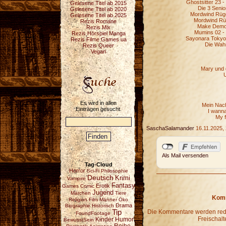
Ghostsitter 23 
Gelesene Titel ab 2015
Die 3 Senio
Gelesene Titel ab 2020
Mordwind Rügen
Gelesene Titel ab 2025
Mordwind Rüg
Rezis Romane
Make Democ
Rezis Mix
Mumins 02 - 
Rezis Hörspiel Manga
Sayonara Tokyo, 
Rezis Filme Games ua
Die Wahr
Rezis Queer
Vegan
Mary und 
Es wird in allen
Mein Nach
Einträgen gesucht.
I wanna
My f
SaschaSalamander
16.11.2025, 
Als Mail versenden
Tag-Cloud
Horror
Sci-Fi
Philosophie
Deutsch
Krimi
Vampire
Fantasy
Erotik
Games
Comic
Jugend
Märchen
Tiere
Komm
Religion
Film
Männer
Öko
Drama
Biographie
Historisch
Tip
Die Kommentare werden redak
FoundFootage
Freischalt
Kinder
Humor
BewusstSein