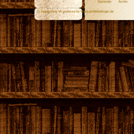
Startseite
Archiv
© DesignBlog V5 powered by BlueLionWebdesign.de