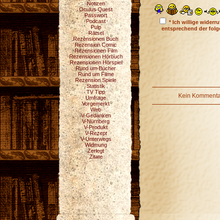
Notizen
Oculus Quest
Passwort
Podcast
* Ich willige wider
Pulp
entsprechend der fol
Rätsel
Rezensionen Buch
Rezension Comic
Rezensionen Film
Rezensionen Hörbuch
Rezensionen Hörspiel
Rund um Bücher
Rund um Filme
Rezension Spiele
Statistik
TV Tipp
Kein Kommentar
Umfrage
Vorgemerkt
Web
V-Gedanken
V-Nürnberg
V-Produkt
V-Rezept
V-Unterwegs
Widmung
Zerlegt
Zitate