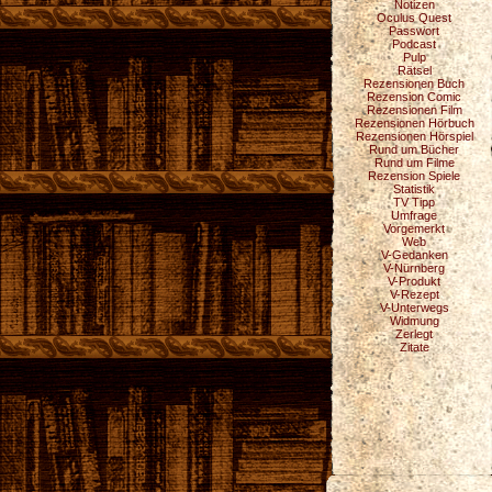
Notizen
Oculus Quest
Passwort
Podcast
Pulp
Rätsel
Rezensionen Buch
Rezension Comic
Rezensionen Film
Rezensionen Hörbuch
Rezensionen Hörspiel
Rund um Bücher
Rund um Filme
Rezension Spiele
Statistik
TV Tipp
Umfrage
Vorgemerkt
Web
V-Gedanken
V-Nürnberg
V-Produkt
V-Rezept
V-Unterwegs
Widmung
Zerlegt
Zitate