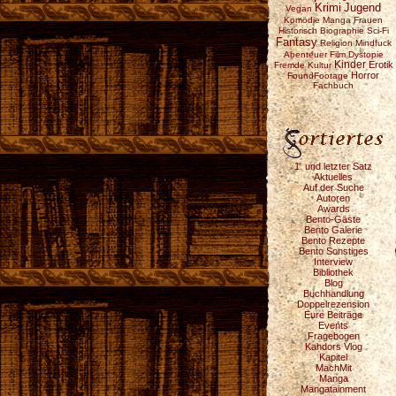
Krimi
Jugend
Vegan
Komödie
Manga
Frauen
Historisch
Biographie
Sci-Fi
Fantasy
Religion
Mindfuck
Abenteuer
Film
Dystopie
Kinder
Erotik
Fremde Kultur
Horror
FoundFootage
Fachbuch
1. und letzter Satz
Aktuelles
Auf der Suche
Autoren
Awards
Bento-Gäste
Bento Galerie
Bento Rezepte
Bento Sonstiges
Interview
Bibliothek
Blog
Buchhandlung
Doppelrezension
Eure Beiträge
Events
Fragebogen
Kahdors Vlog
Kapitel
MachMit
Manga
Mangatainment