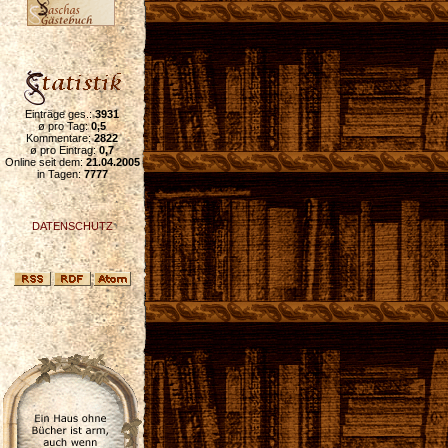
Einträge ges.:
3931
ø pro Tag:
0,5
Kommentare:
2822
ø pro Eintrag:
0,7
Online seit dem:
21.04.2005
in Tagen:
7777
DATENSCHUTZ