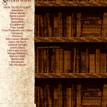
MEIN TAUSCHTICKET
Bakeneko
Bento-Mania
Bento-Lunch
Bentoshop
Buzzaldrin
Erzählmirnix
Frau Jupiter
Fürst Frederick von Flatter
Hörplanet
Hörstern
Inka Loreen Minden
Katze mit Buch
Lektorat Schultz
Letzte Sätze
Like a gay dream
Manga Madness
Marco Callari
Marterpfahl
Nekobento
Tofu Nerdpunk