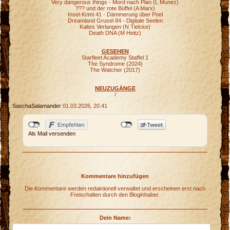
Very dangerous things - Mord nach Plan (L Munez)
??? und der rote Büffel (A Marx)
Insel-Krimi 41 - Dämmerung über Poel
Dreamland Grusel 84 - Digitale Seelen
Kaltes Verlangen (N Tielcke)
Death DNA (M Heitz)
GESEHEN
Starfleet Academy Staffel 1
The Syndrome (2024)
The Watcher (2017)
NEUZUGÄNGE
/
SaschaSalamander
01.03.2026, 20.41
Als Mail versenden
n
Kommentare hinzufügen
Die Kommentare werden redaktionell verwaltet und erscheinen erst nach
Freischalten durch den Bloginhaber.
e
Dein Name: