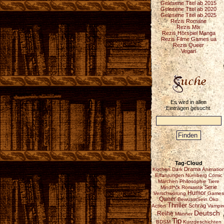
Gelesene Titel ab 2015
Gelesene Titel ab 2020
Gelesene Titel ab 2025
Rezis Romane
Rezis Mix
Rezis Hörspiel Manga
Rezis Filme Games ua
Rezis Queer
Vegan
Es wird in allen
Einträgen gesucht.
Tag-Cloud
Drama
Kochen
Dark
Animatio
Erfahrungen
Nürnberg
Comic
Märchen
Philosophie
Tiere
Serie
Mindf*ck
Romantik
Humor
Verschwörung
Games
Queer
BewusstSein
Öko
Thriller
Schräg
Action
Vampir
Deutsch
Reihe
Männer
Tip
BDSM
Kurzgeschichten