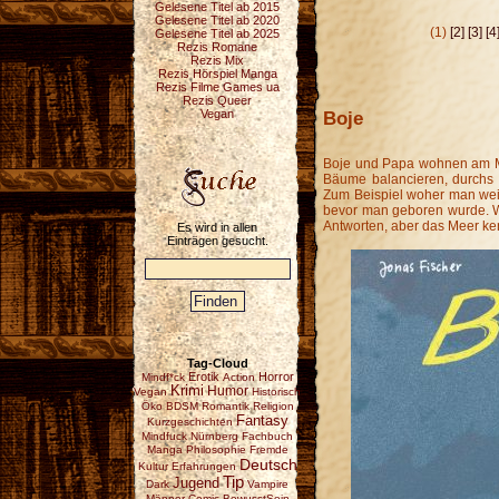
Gelesene Titel ab 2015
Gelesene Titel ab 2020
(1)
[2]
[3]
[4
Gelesene Titel ab 2025
Rezis Romane
Rezis Mix
Rezis Hörspiel Manga
Rezis Filme Games ua
Rezis Queer
Boje
Vegan
Boje und Papa wohnen am Mee
Bäume balancieren, durchs 
Zum Beispiel woher man wei
bevor man geboren wurde. Wer
Antworten, aber das Meer kenn
Es wird in allen
Einträgen gesucht.
Tag-Cloud
Erotik
Horror
Mindf*ck
Action
Krimi
Humor
Vegan
Historisch
Öko
BDSM
Romantik
Religion
Fantasy
Kurzgeschichten
Mindfuck
Nürnberg
Fachbuch
Manga
Philosophie
Fremde
Deutsch
Kultur
Erfahrungen
Tip
Jugend
Dark
Vampire
Männer
Comic
BewusstSein