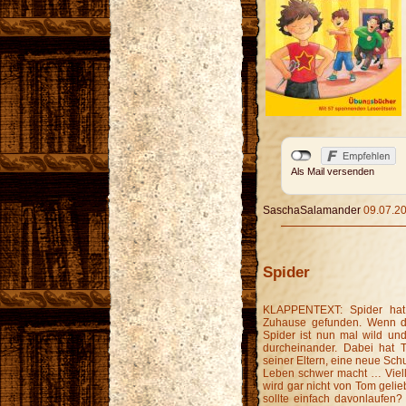
Als Mail versenden
SaschaSalamander
09.07.20
Spider
KLAPPENTEXT: Spider hat 
Zuhause gefunden. Wenn do
Spider ist nun mal wild un
durch­einander. Dabei ha
seiner Eltern, eine neue Sch
Leben schwer macht … Vielle
wird gar nicht von Tom gelieb
sollte einfach davonlaufen