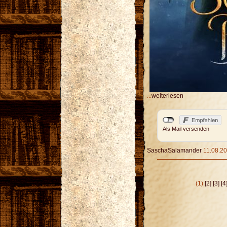
...
weiterlesen
Als Mail versenden
SaschaSalamander
11.08.20
(1)
[2]
[3]
[4