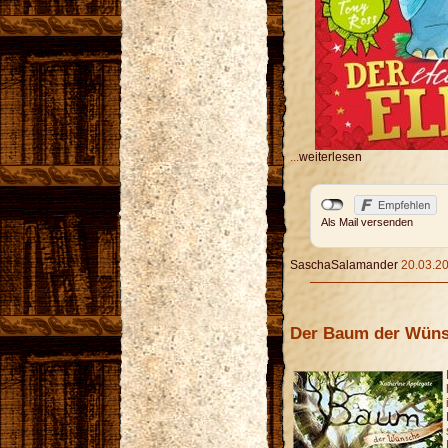
...
weiterlesen
Als Mail versenden
SaschaSalamander
20.03.20
Der Baum der Wün