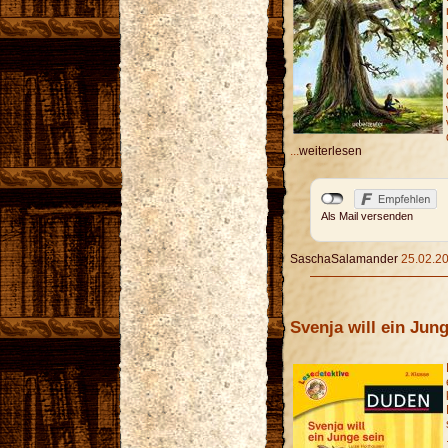
...
weiterlesen
Als Mail versenden
SaschaSalamander
25.02.20
Svenja will ein Jun