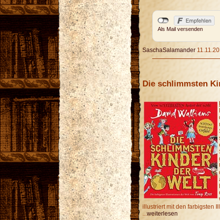
Als Mail versenden
SaschaSalamander
11.11.20
Die schlimmsten Ki
illustriert mit den farbigsten
...
weiterlesen