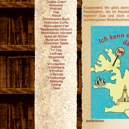
Oculus Quest
Passwort
Klappentext: Wo gibt's denn
Podcast
Pandabären, die im Handst
Pulp
Rätsel
regnen? Das und noch vi
Rezensionen Buch
wundersamen Bilderbuchreis
Rezension Comic
Rezensionen Film
Rezensionen Hörbuch
Rezensionen Hörspiel
Rund um Bücher
Rund um Filme
Rezension Spiele
Statistik
TV Tipp
Umfrage
Vorgemerkt
Web
V-Gedanken
V-Nürnberg
V-Produkt
V-Rezept
V-Unterwegs
Widmung
Zerlegt
Zitate
...
weiterlesen