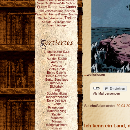
Serie
Schräg
Sci-Fi
Komödie
Reihe
Queer
Kinder
Tiere
Film
Verschwörung
Kochen
Drama
Dystopie
Games
Frauen
Thriller
Märchen
Animation
Abenteuer
Biographie
FoundFootage
1. und letzter Satz
Aktuelles
Auf der Suche
Autoren
Awards
Bento-Gäste
Bento Galerie
...
weiterlesen
Bento Rezepte
Bento Sonstiges
Interview
Bibliothek
Blog
Buchhandlung
Als Mail versenden
Doppelrezension
Eure Beiträge
Events
SaschaSalamander
20.04.20
Fragebogen
Kahdors Vlog
Kapitel
MachMit
Manga
Ich kenn ein Land, 
Mangatainment
Notizen