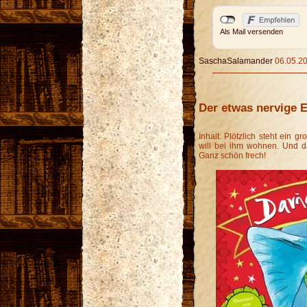
Als Mail versenden
SaschaSalamander
06.05.20
Der etwas nervige E
Inhalt: Plötzlich steht ein 
will bei ihm wohnen. Und d
Ganz schön frech!