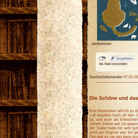
...
weiterlesen
Als Mail versenden
SaschaSalamander
07.05.20
Die Schöne und das 
Eine Rezension will ich zu di
Luft draußen nach all den 
(ja, und auch als Erwachsen
zählen. Daher war ich gegen
der Trailer hatte mir sehr gu
dicht am Original war. Ich g
Film war es mir das dann doc