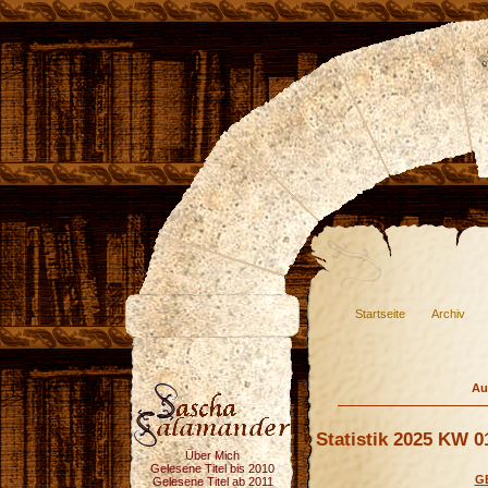
Startseite
Archiv
Au
Statistik 2025 KW 0
Über Mich
Gelesene Titel bis 2010
G
Gelesene Titel ab 2011