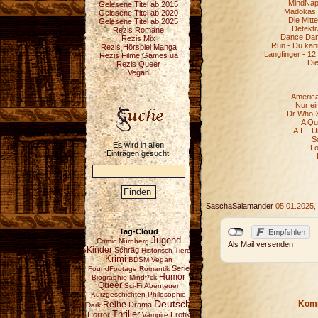
MindNapp
Gelesene Titel ab 2015
Madokas 
Gelesene Titel ab 2020
Die Mitt
Gelesene Titel ab 2025
Detekt
Rezis Romane
Dance Dan
Rezis Mix
Run - Du kan
Rezis Hörspiel Manga
Langfinger - 1
Rezis Filme Games ua
Die
Rezis Queer
Vegan
America
Nur ei
Dr Who X
A Qu
A.I. - 
S
Es wird in allen
Lo
Einträgen gesucht.
SaschaSalamander
05.01.2025,
Tag-Cloud
Jugend
Comic
Nürnberg
Als Mail versenden
Kinder
Schräg
Historisch
Tiere
Krimi
BDSM
Vegan
Serie
FoundFootage
Romantik
Humor
Biographie
Mindf*ck
Queer
Sci-Fi
Abenteuer
Kurzgeschichten
Philosophie
Deutsch
Komm
Reihe
Drama
Dark
Thriller
Horror
Erotik
Vampire