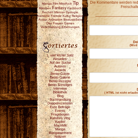
Die Kommentare werden redak
Tip
Manga
Film
Mindfuck
Freischalt
Fantasy
Märchen
Fachbuch
Kochen
Männer
Dystopie
Komödie
Fremde Kultur
Religion
Action
Animation
BewusstSein
Öko
Frauen
Games
Verschwörung
Erfahrungen
De
(Wird
1. und letzter Satz
Aktuelles
Auf der Suche
Autoren
Awards
Bento-Gäste
Bento Galerie
Bento Rezepte
Bento Sonstiges
Interview
Bibliothek
( HTML ist
nicht
erlaubt
Blog
Buchhandlung
Doppelrezension
Eure Beiträge
Events
Fragebogen
Kahdors Vlog
Kapitel
MachMit
Manga
Mangatainment
Notizen