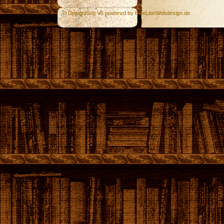
© DesignBlog V5 powered by BlueLionWebdesign.de