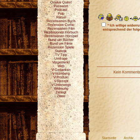
Oculus Quest
Passwort
Podcast
Pulp
Rätsel
Rezensionen Buch
Rezension Comic
* Ich willige wider
Rezensionen Film
entsprechend der fol
Rezensionen Hörbuch
Rezensionen Hörspiel
Rund um Bücher
Rund um Filme
Rezension Spiele
Statistik
TV Tipp
Umfrage
Vorgemerkt
Web
V-Gedanken
Kein Kommentar
V-Nürnberg
V-Produkt
V-Rezept
V-Unterwegs
Widmung
Zerlegt
Zitate
Startseite
Archiv