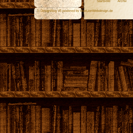
Startseite
Archiv
© DesignBlog V5 powered by BlueLionWebdesign.de