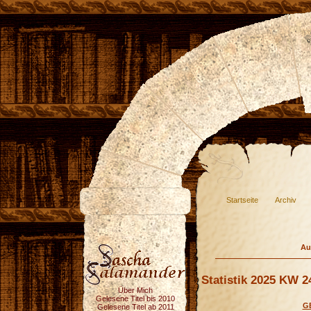
Startseite
Archiv
Au
Statistik 2025 KW 2
Über Mich
Gelesene Titel bis 2010
G
Gelesene Titel ab 2011