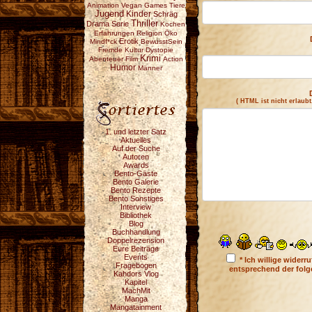
Animation
Vegan
Games
Tiere
Jugend
Kinder
Schräg
Thriller
Drama
Serie
Kochen
Erfahrungen
Religion
Öko
Erotik
Mindf*ck
BewusstSein
Fremde Kultur
Dystopie
Krimi
Abenteuer
Film
Action
Humor
Männer
( HTML ist
nicht
erlaubt
1. und letzter Satz
Aktuelles
Auf der Suche
Autoren
Awards
Bento-Gäste
Bento Galerie
Bento Rezepte
Bento Sonstiges
Interview
Bibliothek
Blog
Buchhandlung
Doppelrezension
Eure Beiträge
Events
* Ich willige wider
Fragebogen
entsprechend der fol
Kahdors Vlog
Kapitel
MachMit
Manga
Mangatainment