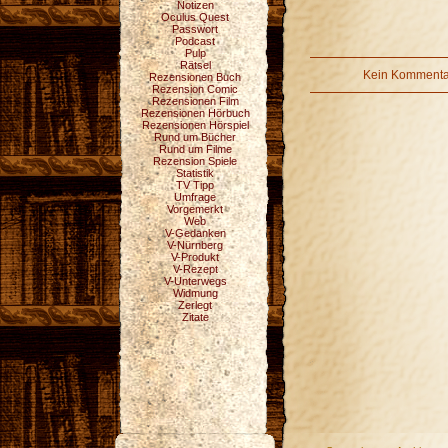
Notizen
Oculus Quest
Passwort
Podcast
Pulp
Rätsel
Kein Kommentar
Rezensionen Buch
Rezension Comic
Rezensionen Film
Rezensionen Hörbuch
Rezensionen Hörspiel
Rund um Bücher
Rund um Filme
Rezension Spiele
Statistik
TV Tipp
Umfrage
Vorgemerkt
Web
V-Gedanken
V-Nürnberg
V-Produkt
V-Rezept
V-Unterwegs
Widmung
Zerlegt
Zitate