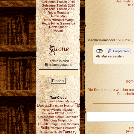
Das Studio -
Gelesene Titel ab 2015
Die 
Gelesene Titel ab 2020
Gelesene Titel ab 2025
Rezis Romane
Rezis Mix
Rezis Hörspiel Manga
Rezis Filme Games ua
Rezis Queer
Vegan
SaschaSalamander
15.06.2025,
Als Mail versenden
Es wird in allen
Einträgen gesucht.
Komm
Die Kommentare werden redak
Freischalt
Tag-Cloud
Kurzgeschichten
Manga
Deutsch
Tip
Horror
Frauen
Verschwörung
Märchen
Queer
Komödie
BDSM
Philosophie
Comic
Fachbuch
Nürnberg
Biographie
FoundFootage
Dark
Mindfuck
Reihe
Vampire
Historisch
De
Fantasy
(Wird
Romantik
Sci-Fi