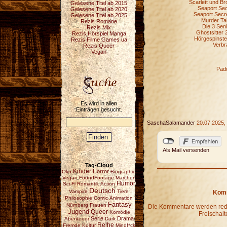
Scarlett und Br
Gelesene Titel ab 2015
Seaport Sec
Gelesene Titel ab 2020
Seaport Secre
Gelesene Titel ab 2025
Murder Ta
Rezis Romane
Die 3 Sen
Rezis Mix
Ghostsitter 
Rezis Hörspiel Manga
Hörgespinste
Rezis Filme Games ua
Verbr
Rezis Queer
Vegan
Padd
Es wird in allen
Einträgen gesucht.
SaschaSalamander
20.07.2025,
Als Mail versenden
Tag-Cloud
Kinder
Horror
Öko
Biographie
Vegan
FoundFootage
Märchen
Humor
Sci-Fi
Romantik
Action
Deutsch
Vampire
Tiere
Komm
Philosophie
Comic
Animation
Fantasy
Nürnberg
Frauen
Die Kommentare werden redak
Jugend
Queer
Komödie
Freischalt
Serie
Drama
Abenteuer
Dark
Reihe
Fremde Kultur
Mindf*ck