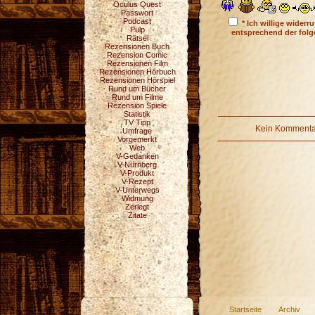
Oculus Quest
Passwort
Podcast
* Ich willige wider
Pulp
entsprechend der fol
Rätsel
Rezensionen Buch
Rezension Comic
Rezensionen Film
Rezensionen Hörbuch
Rezensionen Hörspiel
Rund um Bücher
Rund um Filme
Rezension Spiele
Statistik
TV Tipp
Kein Kommentar
Umfrage
Vorgemerkt
Web
V-Gedanken
V-Nürnberg
V-Produkt
V-Rezept
V-Unterwegs
Widmung
Zerlegt
Zitate
Startseite
Archiv