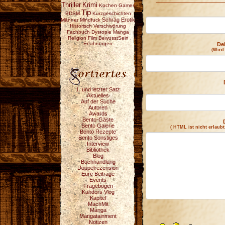
Thriller
Krimi
Kochen
Games
Tip
BDSM
Kurzgeschichten
Schräg
Erotik
Männer
Mindfuck
Historisch
Verschwörung
Fachbuch
Dystopie
Manga
Religion
Film
BewusstSein
Erfahrungen
De
(Wird
1. und letzter Satz
Aktuelles
Auf der Suche
Autoren
Awards
Bento-Gäste
Bento Galerie
( HTML ist
nicht
erlaubt
Bento Rezepte
Bento Sonstiges
Interview
Bibliothek
Blog
Buchhandlung
Doppelrezension
Eure Beiträge
Events
Fragebogen
Kahdors Vlog
Kapitel
MachMit
Manga
Mangatainment
Notizen