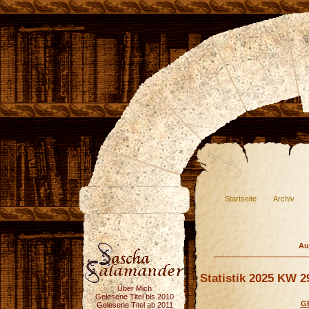
Startseite
Archiv
Au
Statistik 2025 KW 2
Über Mich
Gelesene Titel bis 2010
G
Gelesene Titel ab 2011