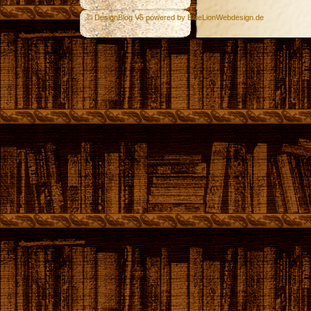
© DesignBlog V5 powered by BlueLionWebdesign.de