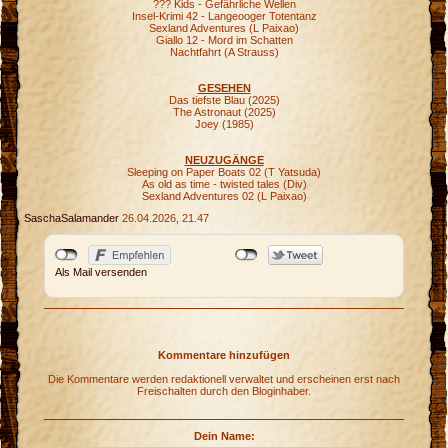
??? Kids - Gefährliche Wellen
Insel-Krimi 42 - Langeooger Totentanz
Sexland Adventures (L Paixao)
Giallo 12 - Mord im Schatten
Nachtfahrt (A Strauss)
GESEHEN
Das tiefste Blau (2025)
The Astronaut (2025)
Joey (1985)
NEUZUGÄNGE
Sleeping on Paper Boats 02 (T Yatsuda)
As old as time - twisted tales (Div)
Sexland Adventures 02 (L Paixao)
SaschaSalamander
26.04.2026, 21.47
Als Mail versenden
Kommentare hinzufügen
Die Kommentare werden redaktionell verwaltet und erscheinen erst nach
Freischalten durch den Bloginhaber.
Dein Name: