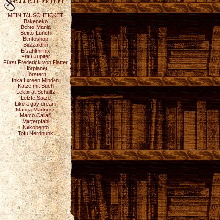
MEIN TAUSCHTICKET
Bakeneko
Bento-Mania
Bento-Lunch
Bentoshop
Buzzaldrin
Erzählmirnix
Frau Jupiter
Fürst Frederick von Flatter
Hörplanet
Hörstern
Inka Loreen Minden
Katze mit Buch
Lektorat Schultz
Letzte Sätze
Like a gay dream
Manga Madness
Marco Callari
Marterpfahl
Nekobento
Tofu Nerdpunk