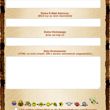
Deine E-Mail-Adresse:
(Wird nur an mich übermittelt)
k
g
Deine Homepage
:
(bitte mit http://)
Dein Kommentar:
( HTML ist
nicht
erlaubt. URLs werden automatisch umgewandelt.)
* Ich willige widerruflich in die Datenerhebung und Nutzung