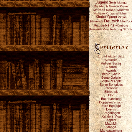
Jugend
Serie
Manga
Fachbuch
Fremde Kultur
Märchen
Männer
Mindf*ck
Vampire
Kurzgeschichten
Kinder
Queer
Action
Deutsch
Historisch
Mindfuc
Reihe
Frauen
Nürnberg
Schrä
Romantik
Verschwörung
1. und letzter Satz
Aktuelles
Auf der Suche
Autoren
Awards
Bento-Gäste
Bento Galerie
Bento Rezepte
Bento Sonstiges
Interview
Bibliothek
Blog
Buchhandlung
Doppelrezension
Eure Beiträge
Events
Fragebogen
Kahdors Vlog
Kapitel
MachMit
Manga
Mangatainment