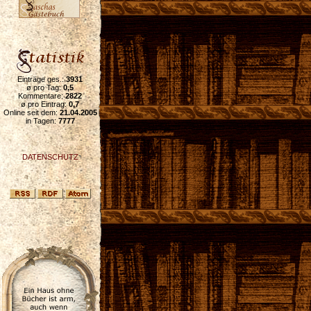
Einträge ges.:
3931
ø pro Tag:
0,5
Kommentare:
2822
ø pro Eintrag:
0,7
Online seit dem:
21.04.2005
in Tagen:
7777
DATENSCHUTZ