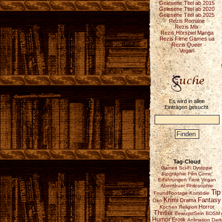
Gelesene Titel ab 2015
Gelesene Titel ab 2020
Gelesene Titel ab 2025
Rezis Romane
Rezis Mix
Rezis Hörspiel Manga
Rezis Filme Games ua
Rezis Queer
Vegan
Es wird in allen
Einträgen gesucht.
Tag-Cloud
Games
Sci-Fi
Dystopie
Biographie
Film
Comic
Erfahrungen
Tiere
Vegan
Abenteuer
Philosophie
Tip
FoundFootage
Komödie
Fantasy
Krimi
Drama
Öko
Horror
Kochen
Religion
Thriller
BewusstSein
BDSM
Humor
Erotik
Animation
Dark