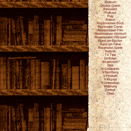
Notizen
Oculus Quest
Passwort
Podcast
Pulp
Rätsel
Rezensionen Buch
Rezension Comic
Rezensionen Film
Rezensionen Hörbuch
Rezensionen Hörspiel
Rund um Bücher
Rund um Filme
Rezension Spiele
Statistik
TV Tipp
Umfrage
Vorgemerkt
Web
V-Gedanken
V-Nürnberg
V-Produkt
V-Rezept
V-Unterwegs
Widmung
Zerlegt
Zitate