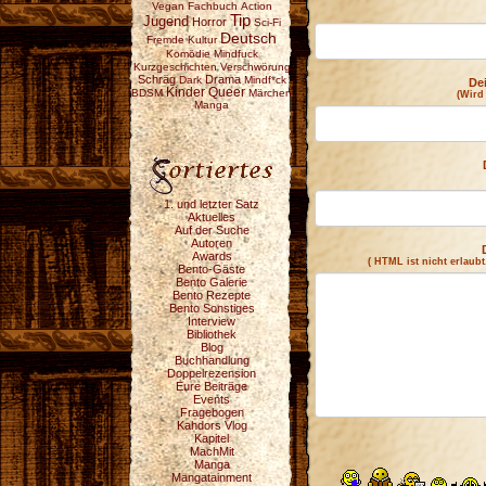
Vegan
Fachbuch
Action
Tip
Jugend
Horror
Sci-Fi
Deutsch
Fremde Kultur
Komödie
Mindfuck
Kurzgeschichten
Verschwörung
Schräg
Drama
Dark
Mindf*ck
De
Kinder
Queer
BDSM
Märchen
(Wird
Manga
1. und letzter Satz
Aktuelles
Auf der Suche
Autoren
Awards
( HTML ist
nicht
erlaubt
Bento-Gäste
Bento Galerie
Bento Rezepte
Bento Sonstiges
Interview
Bibliothek
Blog
Buchhandlung
Doppelrezension
Eure Beiträge
Events
Fragebogen
Kahdors Vlog
Kapitel
MachMit
Manga
Mangatainment