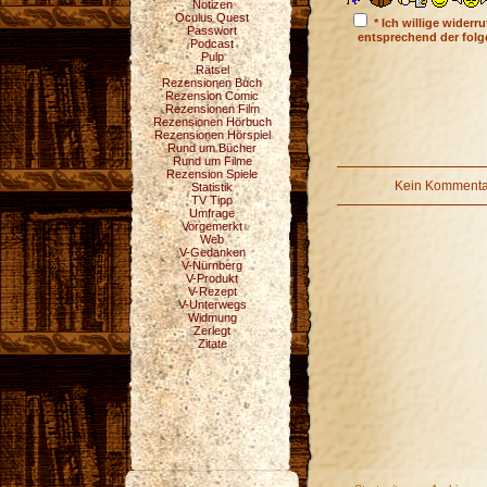
Notizen
Oculus Quest
* Ich willige wider
Passwort
entsprechend der fol
Podcast
Pulp
Rätsel
Rezensionen Buch
Rezension Comic
Rezensionen Film
Rezensionen Hörbuch
Rezensionen Hörspiel
Rund um Bücher
Rund um Filme
Rezension Spiele
Kein Kommentar
Statistik
TV Tipp
Umfrage
Vorgemerkt
Web
V-Gedanken
V-Nürnberg
V-Produkt
V-Rezept
V-Unterwegs
Widmung
Zerlegt
Zitate