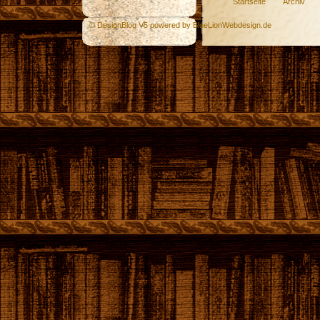
Startseite
Archiv
© DesignBlog V5 powered by BlueLionWebdesign.de