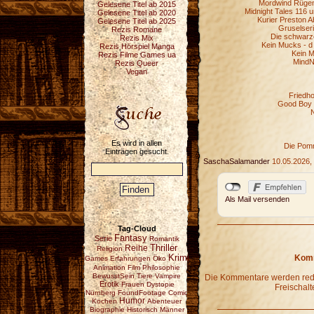
Mordwind Rügen 
Gelesene Titel ab 2015
Midnight Tales 116 u
Gelesene Titel ab 2020
Kurier Preston Ab
Gelesene Titel ab 2025
Gruselser
Rezis Romane
Die schwarze
Rezis Mix
Kein Mucks - d
Rezis Hörspiel Manga
Kein M
Rezis Filme Games ua
MindN
Rezis Queer
Vegan
Friedho
Good Boy -
N
Es wird in allen
Die Pom
Einträgen gesucht.
SaschaSalamander
10.05.2026,
Als Mail versenden
Tag-Cloud
Fantasy
Serie
Romantik
Reihe
Thriller
Religion
Krimi
Komm
Games
Erfahrungen
Öko
Animation
Film
Philosophie
BewusstSein
Tiere
Vampire
Die Kommentare werden redak
Erotik
Frauen
Dystopie
Freischalt
Nürnberg
FoundFootage
Comic
Humor
Kochen
Abenteuer
Biographie
Historisch
Männer