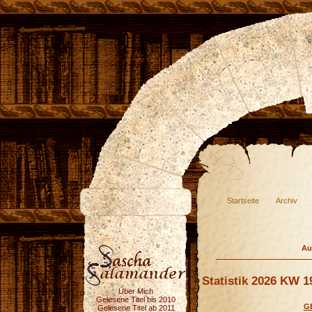
Startseite
Archiv
Au
Statistik 2026 KW 1
Über Mich
Gelesene Titel bis 2010
G
Gelesene Titel ab 2011