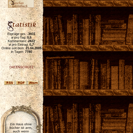
Einträge ges.:
3931
ø pro Tag:
0,5
Kommentare:
2822
ø pro Eintrag:
0,7
Online seit dem:
21.04.2005
in Tagen:
7780
DATENSCHUTZ