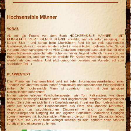
Hochsensible Männer
VORAB
Als mir ein Freund von dem Buch HOCHSENSIBLE MÄNNER - MIT
FEINGEFÜHL ZUR EIGENEN STÄRKE erzählte, war ich sofort neugierig. Ein
kurzer Blick - und schon beim Überblättern fand ich so viele spannenden
Gedanken, dass ich es am liebsten sofort in einem Rutsch gelesen hätte. Schon
vor dem Lesen sprangen mir so viele Gedanken entgegen, dass allein das für eine
eigene Rezension gereicht hätte. Schon in meiner Jugend hätte ich mir ein solches
Buch gewünscht, und hier war es endlich! Ein Kapitel versprach spannender zu
werden als das andere. Und jetzt genug der persönlichen Vorrede, auf zum
sachlichen Teil ;-)
KLAPPENTEXT
Das Phänomen Hochsensibilität geht mit tiefer Informationsverarbeitung, einer
Tendenz zur Überstimulation, hoher Emotionalität und sensorischer Empfindlichkeit
einher. Der hochsensible Mann ist zusätzlich noch mit dem gängigen
Rollenklischee konfrontiert.
Immer wieder erleben Psychotherapeuten wie Tom Falkenstein, wie diese
besonders tiefsinnigen Klienten unter ihrer angeborenen Temperamenteigenschaft
leiden. Sie schämen sich für ihre Empfindsamkeit. In seinem Buch beleuchtet der
Autor alle Aspekte der Hochsensibilität aus Sicht des Mannes: Merkmale,
Angrenzung zu psychiatrischen Diagnosen – und vor allem: den
selbstfürsorglichen Umgang mit der eigenen Sensibilität. Zahlreiche Übungen
sowie Interviews mit hochsensiblen Männern, die gut mit ihrer Disposition leben,
zeigen auf: Das Ziel ist nicht, weniger sensibel zu sein, sondern seine Stärken
schätzen und einsetzen zu lernen.