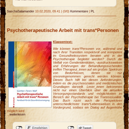
n
SaschaSalamander
10.02.2020, 09.41
|
(0/0)
Kommentare
|
PL
Psychotherapeutische Arbeit mit trans*Personen
Klappentext:
Wie können trans*Personen vor, während und
nach ihrer Transition respektvoll und kompetent
im Gesundheitssystem beraten und in der
Psychotherapie begleitet werden? Durch die
Vielfalt von Genderidentitäten, -ausdrucksweisen
und Erfahrungen der Behandlungssuchenden
treffen Therapeut_innen auf ein großes Spektrum
von Bedürfnissen, denen sie nur
unvoreingenommen gerecht werden können.
Dieses Buch hilft bei diesen Anforderungen,
indem es die psychosozialen und medizinischen
Grundlagen darstellt. Leser_innen bekommen
nicht nur einen Überblick über die aktuellen
Versorgungsstandards und -möglichkeiten im
Bereich der Psychotherapie bei Transsexualität.
Das Buch rückt auch die Perspektiven
unterschiedlichster trans*Lebensweisen in den
Vordergrund, sodass ein Dialog auf Augenhöhe
möglich wird.
...
weiterlesen