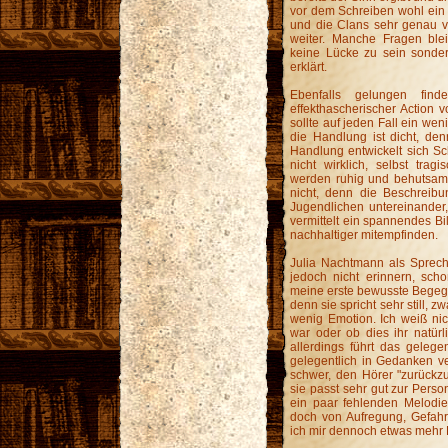
vor dem Schreiben wohl ein 
und die Clans sehr genau v
weiter. Manche Fragen blei
keine Lücke zu sein sonder
erklärt.
Ebenfalls gelungen fin
effekthascherischer Action 
sollte auf jeden Fall ein wen
die Handlung ist dicht, den
Handlung entwickelt sich Schr
nicht wirklich, selbst trag
werden ruhig und behutsam 
nicht, denn die Beschreib
Jugendlichen untereinander
vermittelt ein spannendes Bi
nachhaltiger mitempfinden.
Julia Nachtmann als Spreche
jedoch nicht erinnern, sch
meine erste bewusste Begegnu
denn sie spricht sehr still, 
wenig Emotion. Ich weiß ni
war oder ob dies ihr natürl
allerdings führt das geleg
gelegentlich in Gedanken ver
schwer, den Hörer "zurückzu
sie passt sehr gut zur Perso
ein paar fehlenden Melodi
doch von Aufregung, Gefahr
ich mir dennoch etwas mehr 