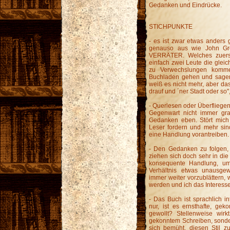
Gedanken und Eindrücke.
STICHPUNKTE
- es ist zwar etwas anders 
genauso aus wie John G
VERRÄTER. Welches zuerst d
einfach zwei Leute die gleic
zu Verwechslungen komme
Buchladen gehen und sagen 
weiß es nicht mehr, aber das
drauf und ´ner Stadt oder so", 
- Querlesen oder Überfliege
Gegenwart nicht immer gra
Gedanken eben. Stört mich
Leser fordern und mehr sin
eine Handlung vorantreiben.
- Den Gedanken zu folgen, 
ziehen sich doch sehr in die
konsequente Handlung, um
Verhältnis etwas unausge
immer weiter vorzublättern
werden und ich das Interesse 
- Das Buch ist sprachlich i
nur, ist es ernsthafte, geko
gewollt? Stellenweise wir
gekonntem Schreiben, sonder
sich bemüht, diesen Stil 