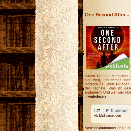
One Second After -
außen. Geliebte Menschen, di
sind weg, und fremde Mens
plötzlich da. Streit, Plünderu
der nächste. Was ist ges
andauern? Und wer wird üb
...
weiterlesen
Als Mail versenden
SaschaSalamander
26.03.20