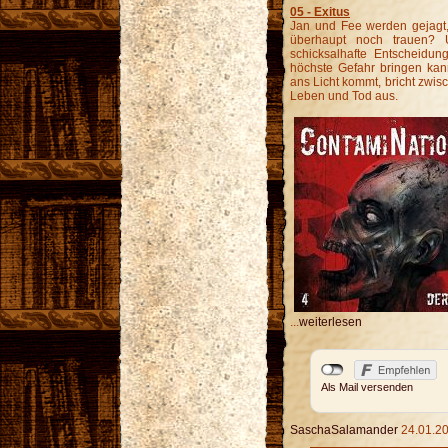
05 - Exitus
Jan und Fee werden gejagt
überhaupt noch trauen? 
schicksalhafte Entscheidun
höchste Gefahr bringen kann
ans Licht kommt, bricht zwi
Leben und Tod aus.
...
weiterlesen
Als Mail versenden
SaschaSalamander
24.01.20