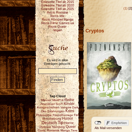
Gelesene Titel ab 2015
Gelesene Titel ab 2020
(1)
[2]
Gelesene Titel ab 2025
Rezis Romane
Rezis Mix
Rezis Hörspiel Manga
Rezis Filme Games ua
Rezis Queer
Cryptos
Vegan
Es wird in allen
Einträgen gesucht.
Tag-Cloud
Reihe
Männer
Mindf*ck
Kinder
Abenteuer
Sci-Fi
Kurzgeschichten
Vampire
Dark
Krimi
Öko
Erfahrungen
Philosophie
FoundFootage
Film
Humor
Verschwörung
Deutsch
Tip
Horror
Queer
Dystopie
Nürnberg
Als Mail versenden
Comic
Romantik
Manga
Tiere