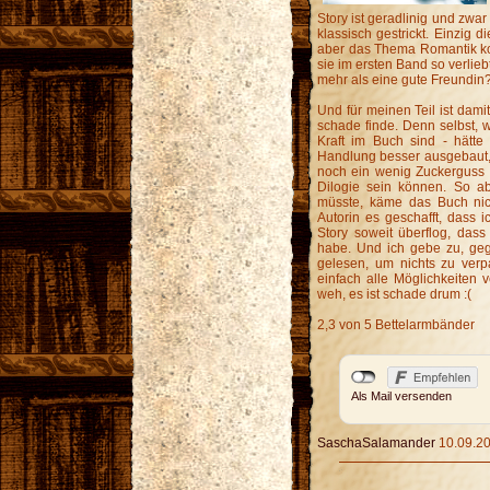
Story ist geradlinig und zwar
klassisch gestrickt. Einzig 
aber das Thema Romantik komp
sie im ersten Band so verlie
mehr als eine gute Freundin
Und für meinen Teil ist dami
schade finde. Denn selbst, w
Kraft im Buch sind - hätte
Handlung besser ausgebaut,
noch ein wenig Zuckerguss o
Dilogie sein können. So ab
müsste, käme das Buch nic
Autorin es geschafft, dass 
Story soweit überflog, dass 
habe. Und ich gebe zu, ge
gelesen, um nichts zu verpa
einfach alle Möglichkeiten 
weh, es ist schade drum :(
2,3 von 5 Bettelarmbänder
Als Mail versenden
SaschaSalamander
10.09.20