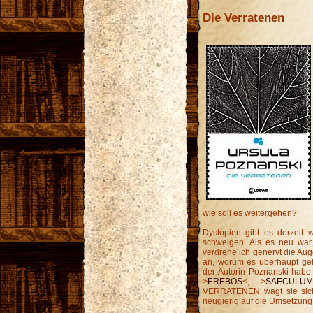
Die Verratenen
wie soll es weitergehen?
Dystopien gibt es derzeit
schweigen. Als es neu war,
verdrehe ich genervt die Au
an, worum es überhaupt geh
der Autorin Poznanski habe 
>
EREBOS
<, >
SAECULU
VERRATENEN wagt sie sich 
neugierig auf die Umsetzung