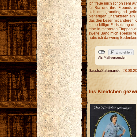
Ich freue mich schon sehr au
für Ria und ihre Freunde w
sich nun grundlegend geänd
bisherigen Charakteren ein i
das den Leser mit anderen Kon
keine billige Fortsetzung de
eine in mehreren Etappen zu
zweite Band mich ebenso fes
habe ich da wenig Bedenken 
Als Mail versenden
SaschaSalamander
28.08.20
Ins Kleidchen gez