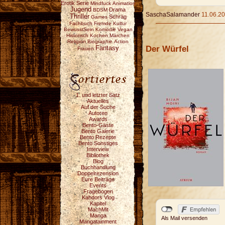
Erotik
Serie
Mindfuck
Animation
Jugend
Drama
BDSM
SaschaSalamander
11.06.20
Thriller
Schräg
Games
Fachbuch
Fremde Kultur
BewusstSein
Komödie
Vegan
Historisch
Kochen
Märchen
Religion
Biographie
Action
Der Würfel
Fantasy
Frauen
1. und letzter Satz
Aktuelles
Auf der Suche
Autoren
Awards
Bento-Gäste
Bento Galerie
Bento Rezepte
Bento Sonstiges
Interview
Bibliothek
Blog
Buchhandlung
Doppelrezension
Eure Beiträge
Events
Fragebogen
Kahdors Vlog
Kapitel
MachMit
Manga
Als Mail versenden
Mangatainment