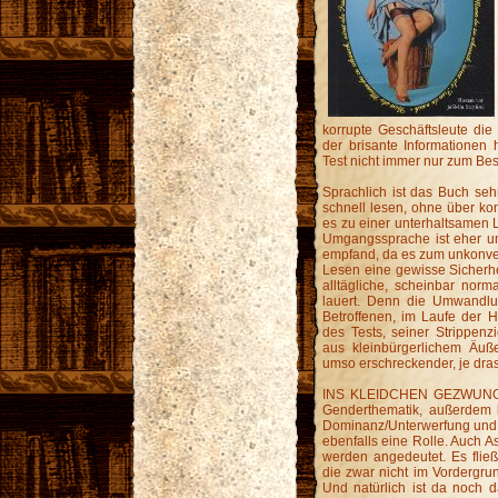
korrupte Geschäftsleute die
der brisante Informationen
Test nicht immer nur zum Bes
Sprachlich ist das Buch sehr
schnell lesen, ohne über kom
es zu einer unterhaltsamen L
Umgangssprache ist eher u
empfand, da es zum unkonve
Lesen eine gewisse Sicherheit
alltägliche, scheinbar nor
lauert. Denn die Umwandlu
Betroffenen, im Laufe der
des Tests, seiner Strippenz
aus kleinbürgerlichem Äuß
umso erschreckender, je dra
INS KLEIDCHEN GEZWUNGEN 
Genderthematik, außerdem k
Dominanz/Unterwerfung und 
ebenfalls eine Rolle. Auch As
werden angedeutet. Es fließt
die zwar nicht im Vordergrun
Und natürlich ist da noch da