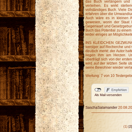
das Buch verlängern und 
verleihen. Es wirkt stell
vollständiges Buch. Viele D
erfahren über die Umwandlun
Auch wäre es in kleinen 
gewesen, worin der Staat 
Gegenwart und Gesetzgebung
Buch das Potential zu einem 
leider einiges an Möglichkei
INS KLEIDCHEN GEZWUNGEN 
weniger auf Recherche und 
deutlich merkt: der Autor h
liegen ihm am Herzen. Un
überträgt sich von der erste
wird auf der letzten Seite ü
seine Bewohner wieder verla
Wertung: 7 von 10 Testergeb
Als Mail versenden
SaschaSalamander
20.08.20
(1)
[2]