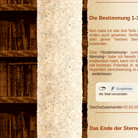
Die Bestimmung 1-
Nun habe ich alle drei Teil
ersten auch gesehen. Großar
aber gerne "meinen Sen
loswerden.
Eine >
Vorabmeinung
< zum
Meinung
< habe ich bereits
empfunden habe, kann ich fü
hat enormes Potential in d
liegenden Verschwörung, in d
...
weiterlesen
Als Mail versenden
SaschaSalamander
02.03.20
Das Ende der Sterne