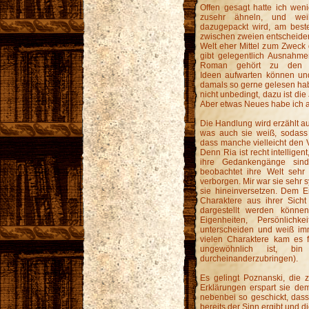
Offen gesagt hatte ich wenig
zusehr ähneln, und wei
dazugepackt wird, am best
zwischen zweien entscheiden 
Welt eher Mittel zum Zweck d
gibt gelegentlich Ausnahme
Roman gehört zu den we
Ideen aufwarten können und
damals so gerne gelesen habe
nicht unbedingt, dazu ist di
Aber etwas Neues habe ich au
Die Handlung wird erzählt au
was auch sie weiß, sodass 
dass manche vielleicht den V
Denn Ria ist recht intelligen
ihre Gedankengänge sind 
beobachtet ihre Welt sehr
verborgen. Mir war sie sehr 
sie hineinversetzen. Dem E
Charaktere aus ihrer Sicht
dargestellt werden könn
Eigenheiten, Persönlich
unterscheiden und weiß imm
vielen Charaktere kam es 
ungewöhnlich ist, bi
durcheinanderzubringen).
Es gelingt Poznanski, die z
Erklärungen erspart sie dem
nebenbei so geschickt, das
bereits der Sinn ergibt und di