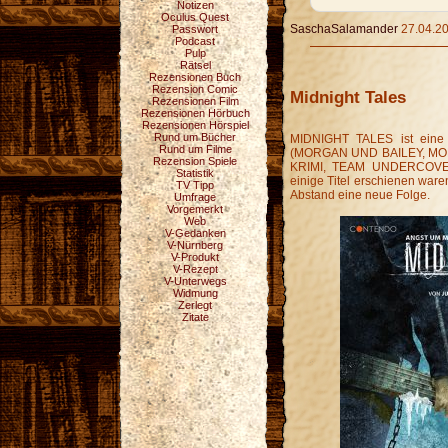
Notizen
Oculus Quest
SaschaSalamander
27.04.20
Passwort
Podcast
Pulp
Rätsel
Rezensionen Buch
Rezension Comic
Midnight Tales
Rezensionen Film
Rezensionen Hörbuch
Rezensionen Hörspiel
Rund um Bücher
MIDNIGHT TALES ist eine 
Rund um Filme
(MORGAN UND BAILEY, MOR
Rezension Spiele
KRIMI, TEAM UNDERCOVER
Statistik
einige Titel erschienen war
TV Tipp
Abstand eine neue Folge.
Umfrage
Vorgemerkt
Web
V-Gedanken
V-Nürnberg
V-Produkt
V-Rezept
V-Unterwegs
Widmung
Zerlegt
Zitate