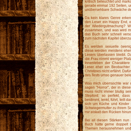
kritisch beleuchtet und marka
gerade einmal 192 Seiten, u
unübersehbare Schwäche de
Da kein klares Genre erkennb
den Leser ein Happy End, od
der Wiedergutmachung? Wi
zusammen, und was wird mi
das Buch sehr schnell vers
zum nächsten Kapitel überzu
Es werden sexuelle (wenig
diese werden meistens eher
Lesers überlassen bleibt.
die Frau nimmt weniger Platz
Innenleben der Charaktere 
Leser eher ein Beobachter 
Christines nicht erfährt. D
des Tests umso genauer bele
Was mich überraschte war de
sagen "Horror", der in dies
muss nicht immer blutig se
Stepford, so perfekt, das
bestimmt, lenkt, führt, teilt 
sich um Küche und Kinder u
Schwiegermutter zu ihrem S
mir eiskalt den Rücken hinunte
Bei all diesen Stärken nun
Buch hätte gerne doppelt 
Themen herausnehmen und d