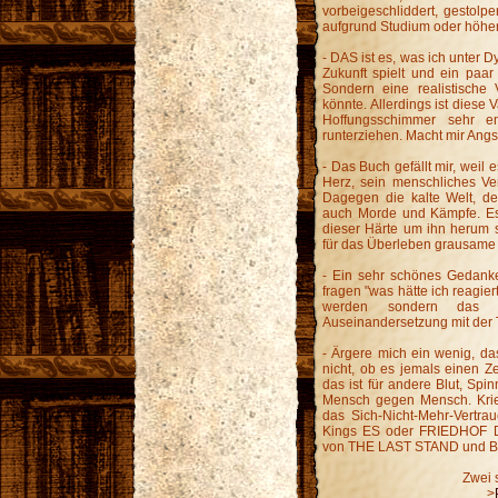
vorbeigeschliddert, gestolpe
aufgrund Studium oder höher
- DAS ist es, was ich unter Dy
Zukunft spielt und ein paa
Sondern eine realistische
könnte. Allerdings ist diese V
Hoffungsschimmer sehr en
runterziehen. Macht mir Angs
- Das Buch gefällt mir, weil
Herz, sein menschliches Ver
Dagegen die kalte Welt, de
auch Morde und Kämpfe. Es l
dieser Härte um ihn herum 
für das Überleben grausame 
- Ein sehr schönes Gedanken
fragen "was hätte ich reagie
werden sondern das I
Auseinandersetzung mit der 
- Ärgere mich ein wenig, da
nicht, ob es jemals einen Ze
das ist für andere Blut, Spin
Mensch gegen Mensch. Krieg
das Sich-Nicht-Mehr-Vertra
Kings ES oder FRIEDHOF D
von THE LAST STAND und B
Zwei 
>