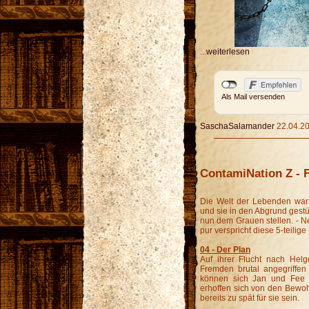
...
weiterlesen
Als Mail versenden
SaschaSalamander
22.04.20
ContamiNation Z - F
Die Welt der Lebenden war 
und sie in den Abgrund gest
nun dem Grauen stellen. - 
pur verspricht diese 5-teilige
04 - Der Plan
Auf ihrer Flucht nach He
Fremden brutal angegriffen 
können sich Jan und Fee i
erhoffen sich von den Bewoh
bereits zu spät für sie sein.