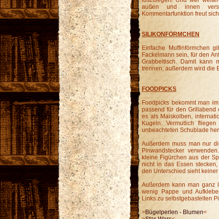
loszulegen! Und wer weiter
außen und innen vers
Kommentarfunktion freut sich 
SILIKONFÖRMCHEN
Einfache Muffinförmchen gi
Fackelmann sein, für den An
Grabbeltisch. Damit kann m
trennen, außerdem wird die 
FOODPICKS
Foodpicks bekommt man im S
passend für den Grillabend 
es als Maiskolben, internat
Kugeln. Vermutlich fliege
unbeachteten Schublade her
Außerdem muss man nur die
Pinwandstecker verwenden.
kleine Figürchen aus der S
nicht in das Essen stecken
den Unterschied sieht keiner 
Außerdem kann man ganz lei
wenig Pappe und Aufkleber
Links zu selbstgebastelten Pi
>
Bügelperlen - Blumen
<