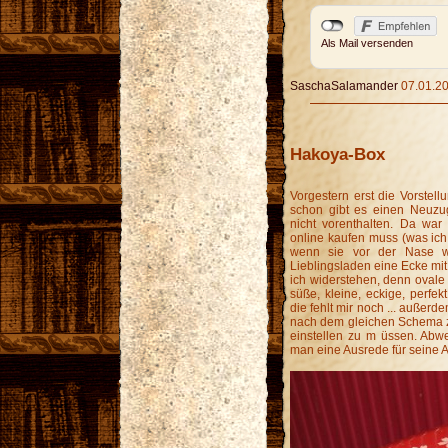
Als Mail versenden
SaschaSalamander
07.01.20
Hakoya-Box
Vorgestern erst die Vorstel
schon gibt es einen Neuz
nicht vorenthalten. Da war
online kaufen muss (was ich 
wenn sie vor der Nase wä
Lieblingsladen eine Ecke mi
ich widerstehen, denn ovale 
süße, kleine, eckige, perfe
die fehlt mir noch ... außerd
nach dem gleichen Schema zu
einstellen zu m üssen. Abwec
man eine Ausrede für seine A