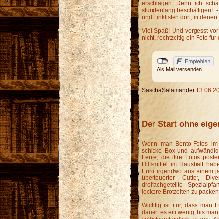
erschlagen. Denn ich schä
stundenlang beschäftigen! :-
und Linklisten dort, in denen 
Viel Spaß! Und vergesst vo
nicht, rechtzeitig ein Foto für
Als Mail versenden
SaschaSalamander
13.06.20
Der Start ohne eig
Wenn man Bento-Fotos im N
schicke Box und aufwändige
Leute, die ihre Fotos post
Hilfsmittel im Haushalt hab
Euro irgendwo aus einem j
überteuerten Cutter, Dive
dreifachgeteilte Spezialp
leckere Brotzeiten zu packen
Wichtig ist nur, dass man L
dauert es ein wenig, bis man