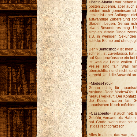
>
Bento-Mania
< war neben >
posten Zubehör, aber auch s
beiden noch gemeinsam ist: 
lecker ist aber Anfänger nic
aufwändige Zubereitung son
Stapeln, Legen. Genau rich
etwas Besonderes mag. Und
simplen Mitteln Dinge zwec
z.B. in wenigen Sekunden
schicke Blume und ohne jegli
Der >
Bentoshop
< ist mein L
schnell, ist zuverlässig, ha
auf Kundenwünsche ein bei i
ist, was die Leute wollen. 
Preise sind fair. Was mi
übersichtlich und nicht so ü
zurecht. Und die Auswahl an 
>
Modes4You
<
Genau richtig für japanis
Ausland. Doch Modes4You ist
heraus verkauft. Der Kontakt 
die Kosten waren fair. G
japanischen Kitsch möchten ;
>
Casabento
< ist auch nett. 
Gebühr, Versand etc. Haben h
hat. Grade, wenn man schon
ist das recht praktisch.
Alles in allem, das war jetz