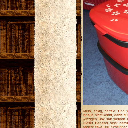
Klein, eckig, perfekt. Un
Inhalte nicht kennt, dann d
winzigen Box satt werden 
Dieser Behälter fasst näml
andere etwa 180. Scheinbar 