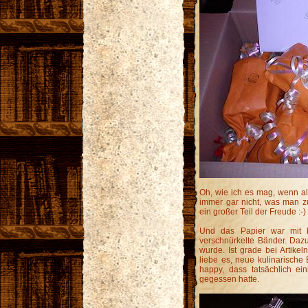
Oh, wie ich es mag, wenn al
immer gar nicht, was man zu
ein großer Teil der Freude :-)
Und das Papier war mit kle
verschnürkelte Bänder. Dazu
wurde. Ist grade bei Artikeln
liebe es, neue kulinarisch
happy, dass tatsächlich ei
gegessen hatte.