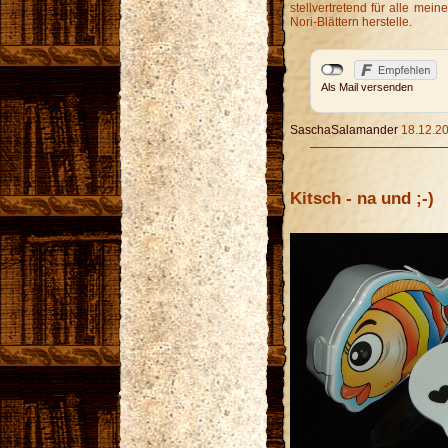
stellvertretend für alle mei
Nori-Blättern herstelle.
Als Mail versenden
SaschaSalamander
18.12.20
Kitsch - na und ;-)