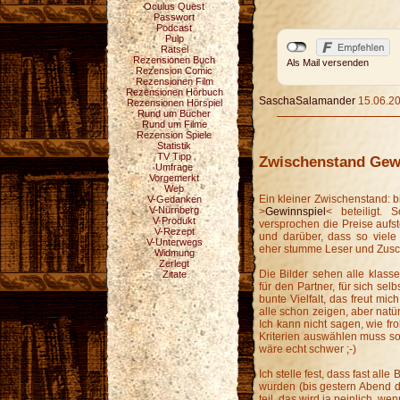
Oculus Quest
Passwort
Podcast
Pulp
Rätsel
Rezensionen Buch
Als Mail versenden
Rezension Comic
Rezensionen Film
Rezensionen Hörbuch
SaschaSalamander
15.06.20
Rezensionen Hörspiel
Rund um Bücher
Rund um Filme
Rezension Spiele
Statistik
TV Tipp
Zwischenstand Gewi
Umfrage
Vorgemerkt
Web
Ein kleiner Zwischenstand: 
V-Gedanken
V-Nürnberg
>
Gewinnspiel
< beteiligt.
V-Produkt
versprochen die Preise aufst
V-Rezept
und darüber, dass so viele
V-Unterwegs
eher stumme Leser und Zusch
Widmung
Zerlegt
Die Bilder sehen alle klasse
Zitate
für den Partner, für sich sel
bunte Vielfalt, das freut mic
alle schon zeigen, aber natü
Ich kann nicht sagen, wie fr
Kriterien auswählen muss s
wäre echt schwer ;-)
Ich stelle fest, dass fast al
wurden (bis gestern Abend d
teil, das wird ja peinlich, w