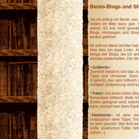
Bento-Blogs und S
Als ich anfing mit Bento, war
Seiten im Web dazu gab. S
waren. Es war nicht gerade
Blogs, Hompages und Shops
besten gefielen.
Ihr sollt es etwas leichter hab
Hier also ein paar Links. Äu
einige der Blogs, die ich a
meisten weiterhalfen. Die Sh
>
Justbento
<
Ziemlich bekannt und das zu 
Tipps und Hinweise. Dazu 
Englisch), das sehr hilfreich 
richtigen Zeitplanung nicht l
>
Token
< hat einen tollen Blo
Besonders hilfreich finde ic
Boxen geeignet sind, welc
kann, worauf man beim Packen
>
Nekobento
< ist eine me
Unglaublich viele Tipps, Tric
es sehr speziell. Wer dort su
sollte asiatisches Futter li
haben ;-)