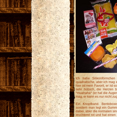
Ich habe Silikonförmch
quadratische, aber ich mag e
hier ist mein Favorit, er is
sehr hübsch, die Herzen 
*muahaha* (er hat die Augen
mag, er kann es nur nicht zu
Ein Knopfband. Bentoboxe
sondern man legt ein Gummi
dabei, aber die normalen sin
leuchtend rot und hat einen