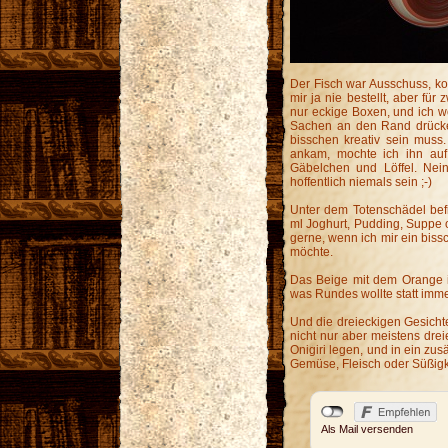
Der Fisch war Ausschuss, kos
mir ja nie bestellt, aber für
nur eckige Boxen, und ich wol
Sachen an den Rand drücke
bisschen kreativ sein muss
ankam, mochte ich ihn auf
Gäbelchen und Löffel. Nein
hoffentlich niemals sein ;-)
Unter dem Totenschädel befi
ml Joghurt, Pudding, Suppe
gerne, wenn ich mir ein bis
möchte.
Das Beige mit dem Orange i
was Rundes wollte statt imm
Und die dreieckigen Gesichte
nicht nur aber meistens dre
Onigiri legen, und in ein zu
Gemüse, Fleisch oder Süßigk
Als Mail versenden