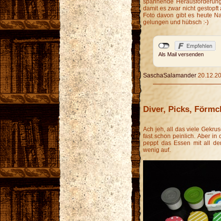
spannende Herausforderung,
damit es zwar nicht gestopft 
Foto davon gibt es heute Nac
gelungen und hübsch :-)
Als Mail versenden
SaschaSalamander
20.12.20
Diver, Picks, Förm
Ach jeh, all das viele Gekrus
fast schon peinlich. Aber in
peppt das Essen mit all d
wenig auf.