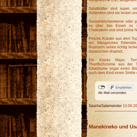
hartgekochte Eier, ausgesto
Salatblätter sind super, 
Außerdem sind sie lecker un
Sonnenblumenkerne oder ge
es über das Essen zu s
Cholesterin und sind prima 
Frische Kräuter aus dem Topf
ein Stängelchen Petersil
Rosmarin sehen richtig lecke
dazwischen drapiert.
Ein Klacks Mayo, Tomat
Thunfischcreme aus der 
Käseblume sogar einen Blüt
auch dem Kind einen Smilie 
Als Mail versenden
SaschaSalamander
10.06.20
Manekineko und Us