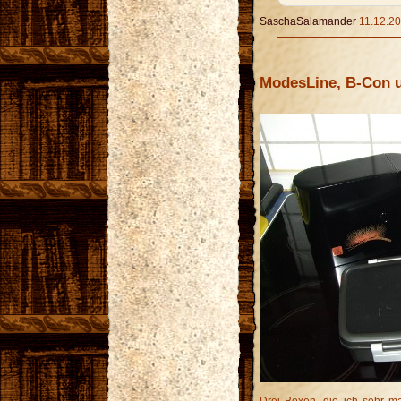
SaschaSalamander
11.12.20
ModesLine, B-Con u
Drei Boxen, die ich sehr ma