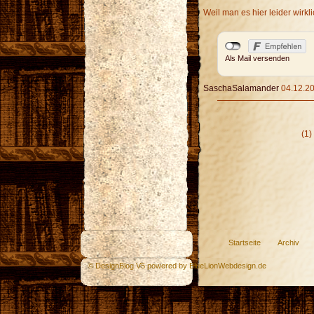
Weil man es hier leider wirkli
Als Mail versenden
SaschaSalamander
04.12.20
(1)
Startseite
Archiv
© DesignBlog V5 powered by BlueLionWebdesign.de