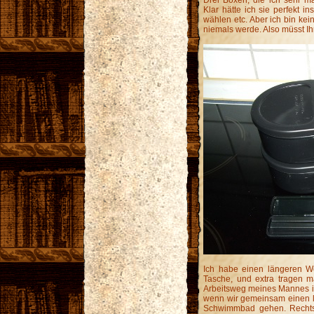
Klar hätte ich sie perfekt i
wählen etc. Aber ich bin kei
niemals werde. Also müsst Ihr
Ich habe einen längeren Weg
Tasche, und extra tragen m
Arbeitsweg meines Mannes ist
wenn wir gemeinsam einen 
Schwimmbad gehen. Rechts