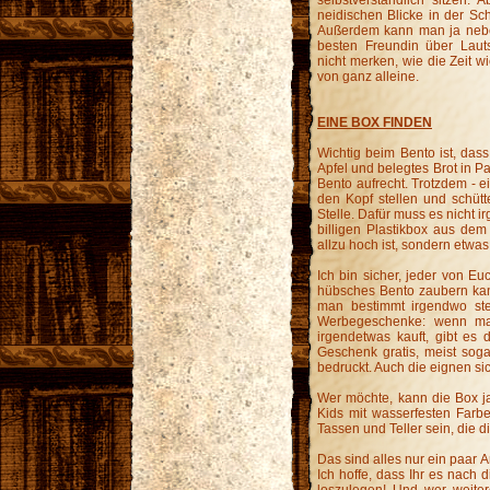
selbstverständlich sitzen.
neidischen Blicke in der Sch
Außerdem kann man ja neben
besten Freundin über Lauts
nicht merken, wie die Zeit w
von ganz alleine.
EINE BOX FINDEN
Wichtig beim Bento ist, das
Apfel und belegtes Brot in Pa
Bento aufrecht. Trotzdem - 
den Kopf stellen und schüt
Stelle. Dafür muss es nicht i
billigen Plastikbox aus dem 
allzu hoch ist, sondern etwas 
Ich bin sicher, jeder von E
hübsches Bento zaubern kan
man bestimmt irgendwo st
Werbegeschenke: wenn man
irgendetwas kauft, gibt es 
Geschenk gratis, meist sog
bedruckt. Auch die eignen sic
Wer möchte, kann die Box ja
Kids mit wasserfesten Farb
Tassen und Teller sein, die 
Das sind alles nur ein paar 
Ich hoffe, dass Ihr es nach 