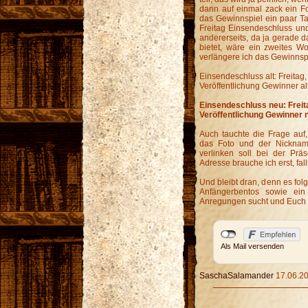
dann auf einmal zack ein F
das Gewinnspiel ein paar Ta
Freitag Einsendeschluss un
andererseits, da ja gerade 
bietet, wäre ein zweites W
verlängere ich das Gewinnsp
Einsendeschluss alt: Freitag,
Veröffentlichung Gewinner al
Einsendeschluss neu: Freit
Veröffentlichung Gewinner 
Auch tauchte die Frage auf
das Foto und der Nickname
verlinken soll bei der Prä
Adresse brauche ich erst, fal
Und bleibt dran, denn es fol
Anfängerbentos sowie ein
Anregungen sucht und Euch n
Als Mail versenden
SaschaSalamander
17.06.20