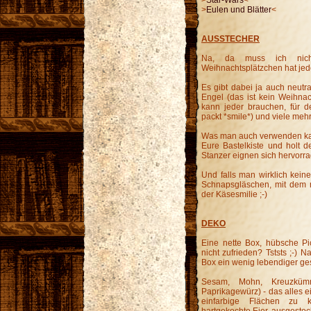
>
Star-Wars
<
>
Eulen und Blätter
<
AUSSTECHER
Na, da muss ich nicht
Weihnachtsplätzchen hat jed
Es gibt dabei ja auch neutra
Engel (das ist kein Weihnac
kann jeder brauchen, für 
packt *smile*) und viele mehr
Was man auch verwenden kann 
Eure Bastelkiste und holt 
Stanzer eignen sich hervorra
Und falls man wirklich kein
Schnapsgläschen, mit dem ma
der Käsesmilie ;-)
DEKO
Eine nette Box, hübsche P
nicht zufrieden? Tststs ;-) 
Box ein wenig lebendiger ges
Sesam, Mohn, Kreuzkümm
Paprikagewürz) - das alles e
einfarbige Flächen zu k