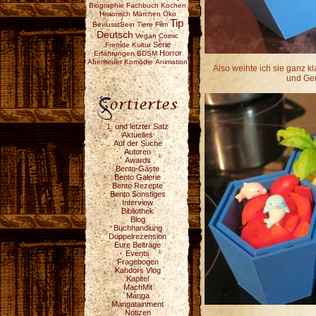
Biographie
Fachbuch
Kochen
Historisch
Märchen
Öko
Tip
BewusstSein
Tiere
Film
Deutsch
Vegan
Comic
Serie
Fremde Kultur
Horror
Erfahrungen
BDSM
Abenteuer
Komödie
Animation
Also weihte ich sie ganz 
und Ge
1. und letzter Satz
Aktuelles
Auf der Suche
Autoren
Awards
Bento-Gäste
Bento Galerie
Bento Rezepte
Bento Sonstiges
Interview
Bibliothek
Blog
Buchhandlung
Doppelrezension
Eure Beiträge
Events
Fragebogen
Kahdors Vlog
Kapitel
MachMit
Manga
Mangatainment
Notizen