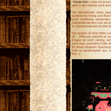
>
Heute früh
< habe ich ja ber
aber in der Galerie noch ei
Die Manekineko (eine japan
winkend für Erfolg und Reich
auch einstöckig verwende
ineinanderstecken und sie le
Im Zwischendeckel ist eine k
Die andere ist eine Style Lu
öh ... Pflanzen (welche es au
Etagen ist recht niedrig, de
kann man ordentlich Futter f
für einen längeren Spazierga
Foto so quietschpink aus, e
Rot :-)