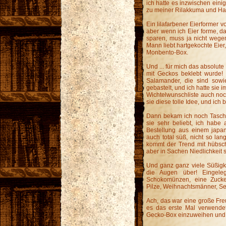
ich hatte es inzwischen eini
zu meiner Rilakkuma und Ha
Ein lilafarbener Eierformer 
aber wenn ich Eier forme, 
sparen, muss ja nicht wege
Mann liebt hartgekochte Eier
Monbento-Box.
Und ... für mich das absolute 
mit Geckos beklebt wurde!
Salamander, die sind sowie
gebastelt, und ich hatte sie 
Wichtelwunschliste auch noc
sie diese tolle Idee, und ic
Dann bekam ich noch Tasche
sie sehr beliebt, ich habe
Bestellung aus einem japan
auch total süß, nicht so la
kommt der Trend mit hübsc
aber in Sachen Niedlichkeit 
Und ganz ganz viele Süßigk
die Augen über! Eingeleg
Schokomünzen, eine Zucker
Pilze, Weihnachtsmänner, S
Ach, das war eine große Freu
es das erste Mal verwendet
Gecko-Box einzuweihen und 