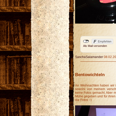
Als Mail versenden
SaschaSalamander
08.02.20
Bentowichteln
An Weihnachten haben wir i
sowohl von meinem versch
keine Fotos gemacht. Aber 
Mühe gegeben und für ihren B
die Fotos :-)