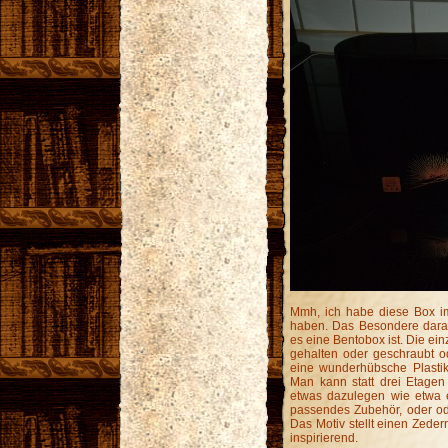
Mmh, ich habe diese Box i
haben. Das Besondere daran
es eine Bentobox ist. Die e
gehalten oder geschraubt o
eine wunderhübsche Plastikh
Man kann statt drei Etage
etwas dazulegen wie etwa e
passendes Zubehör, oder oder
Das Motiv stellt einen Zeder
inspirierend.