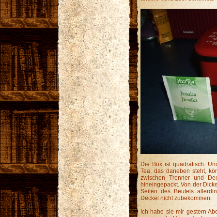
Die Box ist quadratisch. U
Tea, das daneben steht, kön
zwischen Trenner und Dec
hineingepackt. Von der Dicke
Seiten des Beutels allerdi
Deckel nicht zubekommen.
Ich habe sie mir gestern Abe