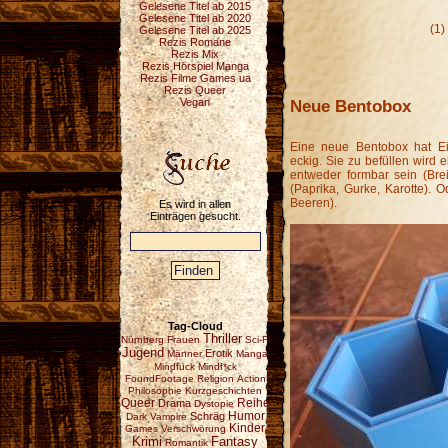
Gelesene Titel ab 2015
Gelesene Titel ab 2020
(1)
Gelesene Titel ab 2025
Rezis Romane
Rezis Mix
Rezis Hörspiel Manga
Rezis Filme Games ua
Rezis Queer
Neue Bentobox
Vegan
Eine neue Bentobox hat E
eckig. Sie zu befüllen wird
entweder formbar sein (Brei
(Paprika, Gurke, Karotte). O
Beeren).
Es wird in allen
Einträgen gesucht.
Tag-Cloud
Thriller
Nürnberg
Frauen
Sci-Fi
Jugend
Erotik
Männer
Manga
Mindfuck
Mindf*ck
FoundFootage
Religion
Action
Philosophie
Kurzgeschichten
Reihe
Queer
Drama
Dystopie
Schräg
Humor
Dark
Vampire
Kinder
Games
Verschwörung
Fantasy
Krimi
Romantik