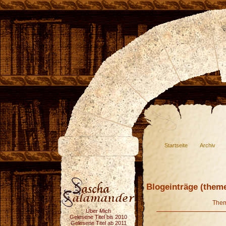
Startseite
Archiv
Blogeinträge (theme
The
Über Mich
Gelesene Titel bis 2010
Gelesene Titel ab 2011