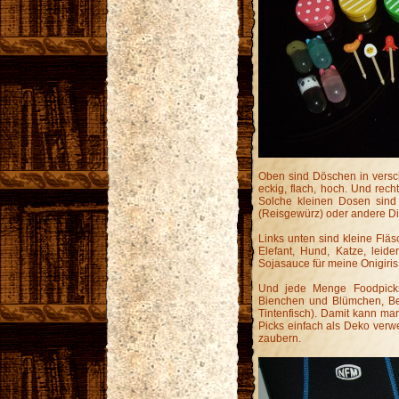
Oben sind Döschen in vers
eckig, flach, hoch. Und rech
Solche kleinen Dosen sind 
(Reisgewürz) oder andere Di
Links unten sind kleine Flä
Elefant, Hund, Katze, leid
Sojasauce für meine Onigiris
Und jede Menge Foodpicks.
Bienchen und Blümchen, Ben
Tintenfisch). Damit kann ma
Picks einfach als Deko verw
zaubern.