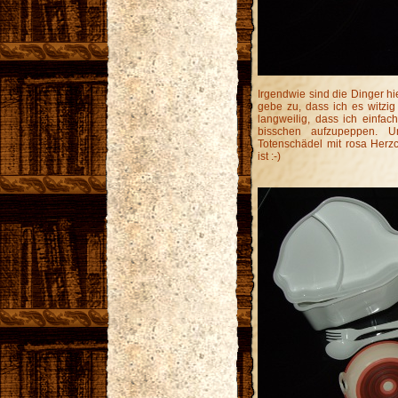
Irgendwie sind die Dinger hie
gebe zu, dass ich es witzig
langweilig, dass ich einfa
bisschen aufzupeppen. U
Totenschädel mit rosa Herz
ist :-)