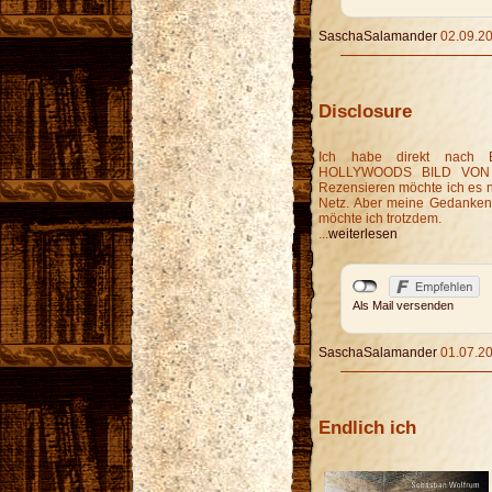
SaschaSalamander
02.09.20
Disclosure
Ich habe direkt nach
HOLLYWOODS BILD VON T
Rezensieren möchte ich es ni
Netz. Aber meine Gedanken
möchte ich trotzdem.
...
weiterlesen
Als Mail versenden
SaschaSalamander
01.07.20
Endlich ich