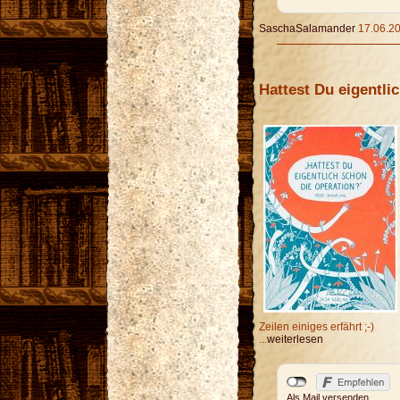
SaschaSalamander
17.06.20
Hattest Du eigentli
Zeilen einiges erfährt ;-)
...
weiterlesen
Als Mail versenden