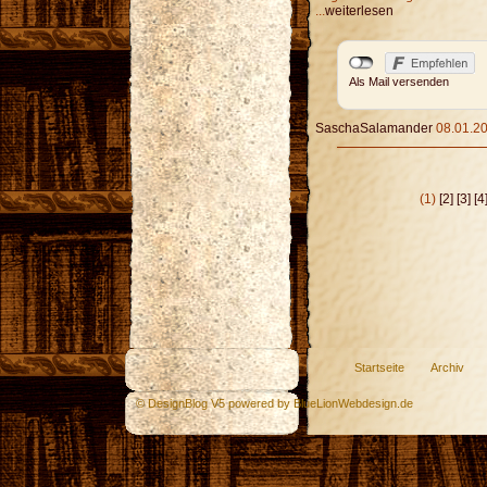
...
weiterlesen
Als Mail versenden
SaschaSalamander
08.01.20
(1)
[2]
[3]
[4
Startseite
Archiv
© DesignBlog V5 powered by BlueLionWebdesign.de