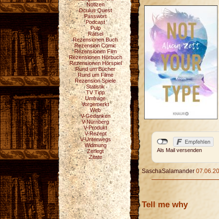
Notizen
Oculus Quest
Passwort
Podcast
Pulp
Rätsel
Rezensionen Buch
Rezension Comic
Rezensionen Film
Rezensionen Hörbuch
Rezensionen Hörspiel
Rund um Bücher
Rund um Filme
Rezension Spiele
Statistik
TV Tipp
Umfrage
Vorgemerkt
Web
V-Gedanken
V-Nürnberg
V-Produkt
V-Rezept
V-Unterwegs
Widmung
Als Mail versenden
Zerlegt
Zitate
SaschaSalamander
07.06.20
Tell me why