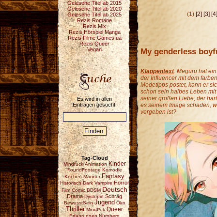
Gelesene Titel ab 2015
Gelesene Titel ab 2020
(1)
[2]
[3]
[4
Gelesene Titel ab 2025
Rezis Romane
Rezis Mix
Rezis Hörspiel Manga
Rezis Filme Games ua
Rezis Queer
My genderless boyf
Vegan
Klappentext
:
Meguru hat ein
der Influencer mit dem farb
Modetipps postet, kann er si
schon sein halbes Leben mit s
seiner großen Liebe, der ha
Es wird in allen
Einträgen gesucht.
es seinem Image schaden, we
vergeben ist?
Tag-Cloud
Kinder
Mindfuck
Animation
FoundFootage
Komödie
Fantasy
Kochen
Männer
Horror
Historisch
Dark
Vampire
Deutsch
Film
Comic
BDSM
Drama
Schräg
Dystopie
Jugend
BewusstSein
Öko
Thriller
Queer
Mindf*ck
Erfahrungen
Nürnberg