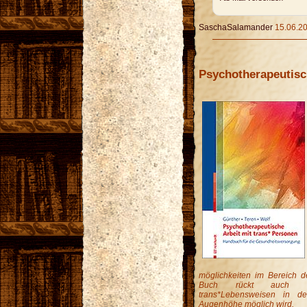
SaschaSalamander
15.06.20
Psychotherapeutisc
möglichkeiten im Bereich d
Buch rückt auch die 
trans*Lebensweisen in d
Augenhöhe möglich wird.