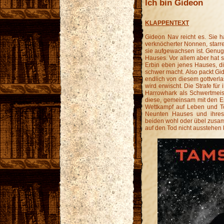
Ich bin Gideon
KLAPPENTEXT
Gideon Nav reicht es. Sie 
verknöcherter Nonnen, starr
sie aufgewachsen ist. Genu
Hauses. Vor allem aber hat
Erbin eben jenes Hauses, di
schwer macht. Also packt Gid
endlich von diesem gottverl
wird erwischt. Die Strafe für
Harrowhark als Schwertmeist
diese, gemeinsam mit den E
Wettkampf auf Leben und T
Neunten Hauses und ihres
beiden wohl oder übel zusa
auf den Tod nicht ausstehen