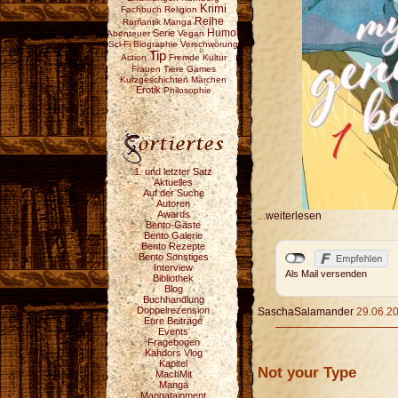
Krimi
Fachbuch
Religion
Reihe
Romantik
Manga
Serie
Humor
Abenteuer
Vegan
Sci-Fi
Biographie
Verschwörung
Tip
Action
Fremde Kultur
Frauen
Tiere
Games
Kurzgeschichten
Märchen
Erotik
Philosophie
1. und letzter Satz
Aktuelles
Auf der Suche
Autoren
Awards
...
weiterlesen
Bento-Gäste
Bento Galerie
Bento Rezepte
Bento Sonstiges
Interview
Als Mail versenden
Bibliothek
Blog
Buchhandlung
Doppelrezension
SaschaSalamander
29.06.20
Eure Beiträge
Events
Fragebogen
Kahdors Vlog
Kapitel
Not your Type
MachMit
Manga
Mangatainment