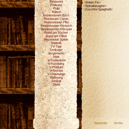
Passwort
>
Seitan Fix
<
Podcast
>
Spinatlasagne
<
Pulp
>
Zucchini-Spaghetti
<
Rätsel
Rezensionen Buch
Rezension Comic
Rezensionen Film
Rezensionen Hörbuch
Rezensionen Hörspiel
Rund um Bücher
Rund um Filme
Rezension Spiele
Statistik
TV Tipp
Umfrage
Vorgemerkt
Web
V-Gedanken
V-Nürnberg
V-Produkt
V-Rezept
V-Unterwegs
Widmung
Zerlegt
Zitate
Startseite
Archiv