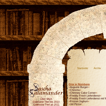
Startseite
Archiv
Orte in Nürnberg
>
Auguste Burger
<
>
Chesmu
<
>
Chimney Cake Corner
<
>
Freddy Fresh Lieferdienst
<
>
Freddy Fresh Lieferdienst mit 
Über Mich
>
Frozen Joghurt
<
Gelesene Titel bis 2010
>
Jet Pizza
<
Gelesene Titel ab 2011