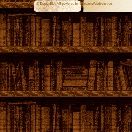
© DesignBlog V5 powered by BlueLionWebdesign.de