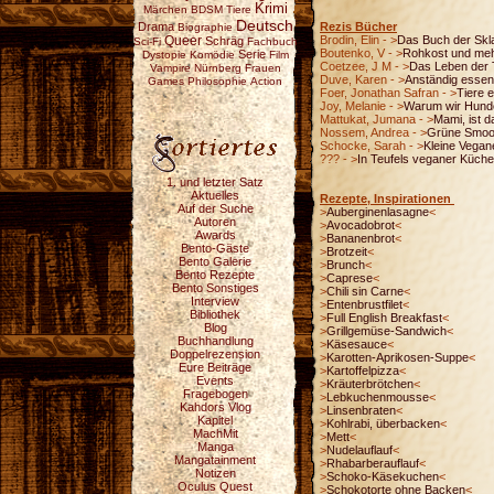
Krimi
Märchen
BDSM
Tiere
Deutsch
Drama
Rezis Bücher
Biographie
Brodin, Elin - >
Das Buch der Skl
Queer
Schräg
Sci-Fi
Fachbuch
Boutenko, V - >
Rohkost und me
Serie
Dystopie
Komödie
Film
Coetzee, J M - >
Das Leben der 
Vampire
Nürnberg
Frauen
Duve, Karen - >
Anständig essen
Games
Philosophie
Action
Foer, Jonathan Safran - >
Tiere 
Joy, Melanie - >
Warum wir Hunde
Mattukat, Jumana - >
Mami, ist 
Nossem, Andrea - >
Grüne Smoo
Schocke, Sarah - >
Kleine Vegan
??? - >
In Teufels veganer Küche
1. und letzter Satz
Aktuelles
Rezepte, Inspirationen
Auf der Suche
>
Auberginenlasagne
<
Autoren
>
Avocadobrot
<
Awards
>
Bananenbrot
<
Bento-Gäste
>
Brotzeit
<
Bento Galerie
>
Brunch
<
Bento Rezepte
>
Caprese
<
Bento Sonstiges
>
Chili sin Carne
<
Interview
>
Entenbrustfilet
<
Bibliothek
>
Full English Breakfast
<
Blog
>
Grillgemüse-Sandwich
<
Buchhandlung
>
Käsesauce
<
Doppelrezension
>
Karotten-Aprikosen-Suppe
<
Eure Beiträge
>
Kartoffelpizza
<
Events
>
Kräuterbrötchen
<
Fragebogen
>
Lebkuchenmousse
<
Kahdors Vlog
>
Linsenbraten
<
Kapitel
>
Kohlrabi, überbacken
<
MachMit
>
Mett
<
Manga
>
Nudelauflauf
<
Mangatainment
>
Rhabarberauflauf
<
Notizen
>
Schoko-Käsekuchen
<
Oculus Quest
>
Schokotorte ohne Backen
<