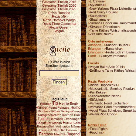
>
L´Osteria
<
Gelesene Titel ab 2015
>
MyMuesli
<
Gelesene Titel ab 2020
>
New Yorkers Pizza Lieferdienst
Gelesene Titel ab 2025
>
Red Curry House
<
Rezis Romane
>
Sausalitos
<
Rezis Mix
>
Shashamane
<
Rezis Hörspiel Manga
>
Silvanas Döner am Hauptmarkt
Rezis Filme Games ua
>
Silvanas Dönerbox
<
Rezis Queer
>
Tante Käthes Wirtschaftswund
Vegan
>
Zeit und Raum
<
Orte unterwegs
Ansbach - >
Kaspar Hauser
<
Erlangen - >
Bananeira
<
Erlangen - >
Frühstück im Banan
Fürth - >
Currywursthaus
<
Es wird in allen
Events
Einträgen gesucht.
>
Vegan Bake Sale 2014
<
>
Eröffnung Tante Käthes Wirtsc
Rezis Produkte
>
Biobis Doppelkeks
<
>
Mozzarisella, Smokey Risella
<
>
Pur Kekse
<
>
Schokocreme Netto
<
Tag-Cloud
>
Süßigkeit
<
Tip
Reihe
>
Vantastic Food Lachsfilet
<
Erotik
Religion
>
Vantastic Food Entenbrustfilet
<
Kinder
Humor
FoundFootage
>
Veggi Filata Scheiben, Streukä
Mindfuck
Vegan
Verschwörung
>
Vivani Rice Choc
<
Kurzgeschichten
Kochen
Dark
Thriller
Romantik
Erfahrungen
Horror
Abenteuer
Manga
Comic
Rezis Filme
BewusstSein
Animation
Männer
>
Food Fight
<
Fremde Kultur
Öko
Historisch
>
Food Inc
<
Fantasy
Jugend
Mindf*ck