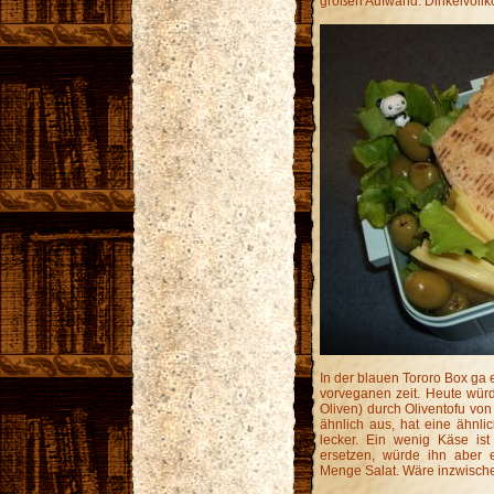
großen Aufwand. Dinkelvollko
In der blauen Tororo Box ga 
vorveganen zeit. Heute würde
Oliven) durch Oliventofu von
ähnlich aus, hat eine ähnl
lecker. Ein wenig Käse ist
ersetzen, würde ihn aber 
Menge Salat. Wäre inzwische