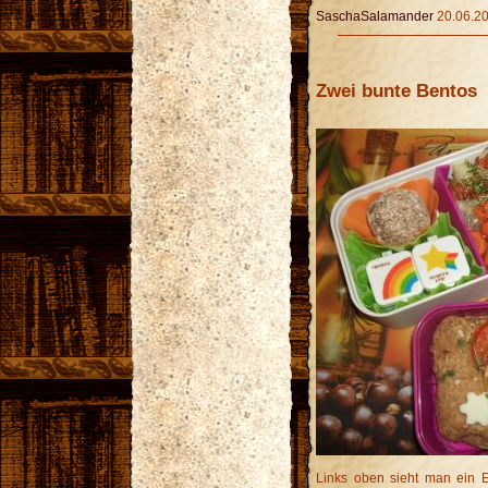
SaschaSalamander
20.06.20
Zwei bunte Bentos
Links oben sieht man ein E