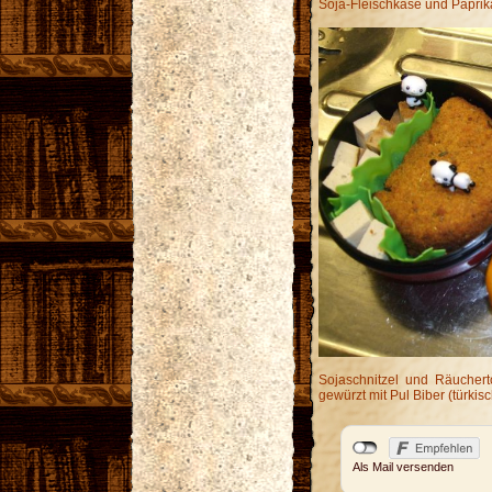
Soja-Fleischkäse und Paprik
Sojaschnitzel und Räuchert
gewürzt mit Pul Biber (türkis
Als Mail versenden