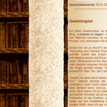
SaschaSalamander
28.01.20
Gewinnspiel
Ein tolles Gewinnspiel, an
Blog >
Leckeres in vegan
< m
vier Wänden machbar ist, so
Projekt, und verbunden mit 
Selbst bin ich ja (noch?) k
Tierisches aus meinem Esse
schaffe. Damit das Essen
schrittweise daran und freue
habe. Oft passiert es mir, d
oder meinen veganen Kuche
die Frage gestellt kriege 
gemacht?" oder "Du, der Le
"Vegan" ist eben doch etwas 
Eier". Überall stecken die
Anfängern nicht leicht mach
alles denken kann. Und ja, 
mich, denn wenn ich im Lad
auf meiner Schulter, ob ich e
Einkaufen, in der Kantine,
lange vor der Umstellung b
sorgen dafür, dass ich gar n