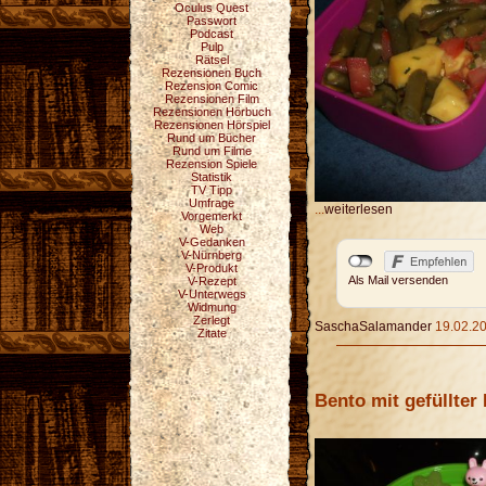
Oculus Quest
Passwort
Podcast
Pulp
Rätsel
Rezensionen Buch
Rezension Comic
Rezensionen Film
Rezensionen Hörbuch
Rezensionen Hörspiel
Rund um Bücher
Rund um Filme
Rezension Spiele
Statistik
TV Tipp
Umfrage
...
weiterlesen
Vorgemerkt
Web
V-Gedanken
V-Nürnberg
V-Produkt
Als Mail versenden
V-Rezept
V-Unterwegs
Widmung
Zerlegt
SaschaSalamander
19.02.20
Zitate
Bento mit gefüllter