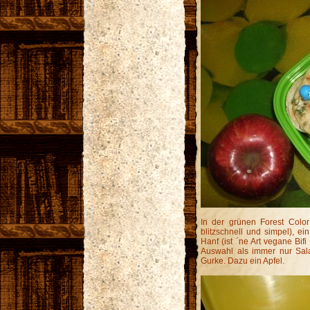
In der grünen Forest Color
blitzschnell und simpel), e
Hanf (ist ´ne Art vegane Bif
Auswahl als immer nur Sala
Gurke. Dazu ein Apfel.