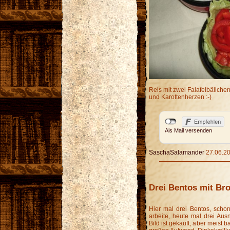
Reis mit zwei Falafelbällche
und Karottenherzen :-)
Als Mail versenden
SaschaSalamander
27.06.20
Drei Bentos mit Bro
Hier mal drei Bentos, schon 
arbeite, heute mal drei Au
Bild ist gekauft, aber meist b