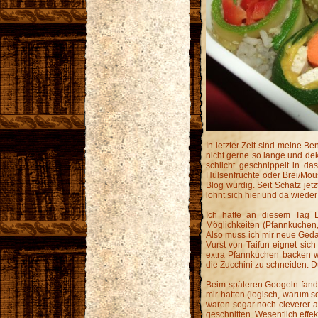
In letzter Zeit sind meine Ben
nicht gerne so lange und de
schlicht geschnippelt in d
Hülsenfrüchte oder Brei/Mous
Blog würdig. Seit Schatz je
lohnt sich hier und da wieder e
Ich hatte an diesem Tag 
Möglichkeiten (Pfannkuchen,
Also muss ich mir neue Geda
Vurst von Taifun eignet sich
extra Pfannkuchen backen wol
die Zucchini zu schneiden. 
Beim späteren Googeln fand 
mir hatten (logisch, warum so
waren sogar noch cleverer al
geschnitten. Wesentlich effek