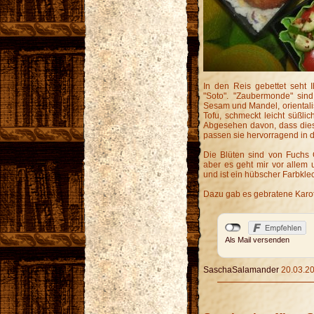
In den Reis gebettet seht 
"Soto". "Zaubermonde" sind
Sesam und Mandel, orientali
Tofu, schmeckt leicht süßlic
Abgesehen davon, dass diese
passen sie hervorragend in 
Die Blüten sind von Fuchs 
aber es geht mir vor allem u
und ist ein hübscher Farbkle
Dazu gab es gebratene Karot
Als Mail versenden
SaschaSalamander
20.03.20