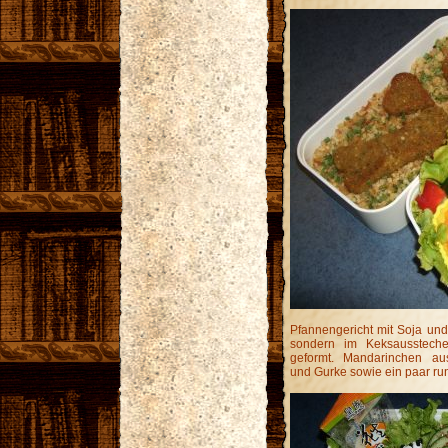
Pfannengericht mit Soja und 
sondern im Keksausstec
geformt. Mandarinchen a
und Gurke sowie ein paar run