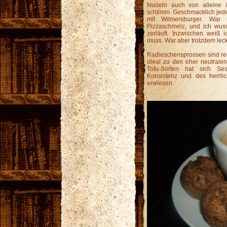
Nudeln auch von alleine i
schlimm. Geschmacklich jeden
mit Wilmersburger. War
Pizzaschmelz, und ich wuss
zerläuft. Inzwischen weiß 
muss. War aber trotzdem lecke
Radieschensprossen sind rech
ideal zu den eher neutralen
Tofu-Sorten hat sich Se
Konsistenz und des herrli
erwiesen.