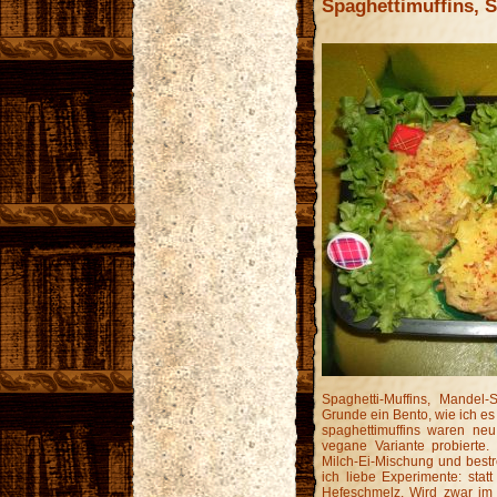
Spaghettimuffins, 
Spaghetti-Muffins, Mandel
Grunde ein Bento, wie ich es
spaghettimuffins waren neu
vegane Variante probierte.
Milch-Ei-Mischung und bestre
ich liebe Experimente: statt
Hefeschmelz. Wird zwar im 