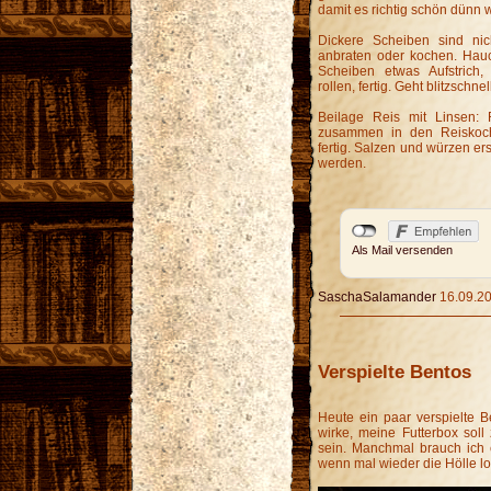
damit es richtig schön dünn w
Dickere Scheiben sind nich
anbraten oder kochen. Hauch
Scheiben etwas Aufstrich
rollen, fertig. Geht blitzschne
Beilage Reis mit Linsen: R
zusammen in den Reiskoch
fertig. Salzen und würzen ers
werden.
Als Mail versenden
SaschaSalamander
16.09.20
Verspielte Bentos
Heute ein paar verspielte Be
wirke, meine Futterbox soll
sein. Manchmal brauch ich 
wenn mal wieder die Hölle los