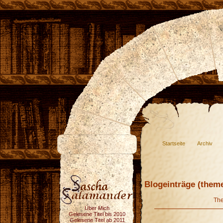
Startseite
Archiv
Blogeinträge (theme
Th
Über Mich
Gelesene Titel bis 2010
Gelesene Titel ab 2011