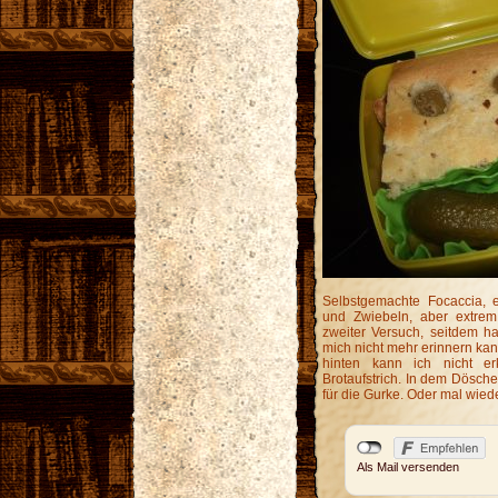
Selbstgemachte Focaccia, 
und Zwiebeln, aber extrem
zweiter Versuch, seitdem h
mich nicht mehr erinnern ka
hinten kann ich nicht erk
Brotaufstrich. In dem Dösche
für die Gurke. Oder mal wied
Als Mail versenden