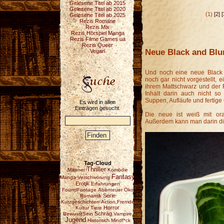
Gelesene Titel ab 2015
Gelesene Titel ab 2020
(1)
[2]
[
Gelesene Titel ab 2025
Rezis Romane
Rezis Mix
Rezis Hörspiel Manga
Rezis Filme Games ua
Rezis Queer
Neue Black and Bl
Vegan
Und noch eine neue Black
noch gar nicht vorgestellt, e
ihrem Mattschwarz und der 
Inhalt darin auch nicht so r
Suppen, Aufläufe und fertige G
Es wird in allen
Einträgen gesucht.
Die neue ist weiß mit oran
Außerdem kann man darin di
Tag-Cloud
Thriller
Männer
Komödie
Fantasy
Manga
Verschwörung
Erotik
Erfahrungen
FoundFootage
Abenteuer
Öko
Serie
Romantik
Kurzgeschichten
Action
Fremde
Horror
Kultur
Tiere
Schräg
BewusstSein
Vampire
Jugend
Historisch
Mindf*ck