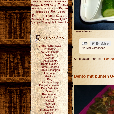
Kochen
Animation
Fachbuch
Tip
Krimi
Religion
Comic
Dark
Kinder
BDSM
Mindfuck
Vegan
Reihe
Frauen
Sci-Fi
Film
Deutsch
Humor
Nürnberg
Drama
Queer
Märchen
Games
Dystopie
Biographie
Philosophie
...
weiterlesen
1. und letzter Satz
Als Mail versenden
Aktuelles
Auf der Suche
Autoren
Awards
SaschaSalamander
11.05.20
Bento-Gäste
Bento Galerie
Bento Rezepte
Bento Sonstiges
Interview
Bento mit bunten 
Bibliothek
Blog
Buchhandlung
Doppelrezension
Eure Beiträge
Events
Fragebogen
Kahdors Vlog
Kapitel
MachMit
Manga
Mangatainment
Notizen