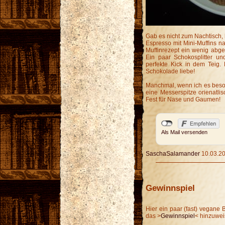
Gab es nicht zum Nachtisch, 
Espresso mit Mini-Muffins 
Muffinrezept ein wenig abge
Ein paar Schokosplitter un
perfekte Kick in dem Teig.
Schokolade liebe!
Manchmal, wenn ich es beson
eine Messerspitze orienatli
Fest für Nase und Gaumen!
Als Mail versenden
SaschaSalamander
10.03.20
Gewinnspiel
Hier ein paar (fast) vegane
das >
Gewinnspiel
< hinzuweis