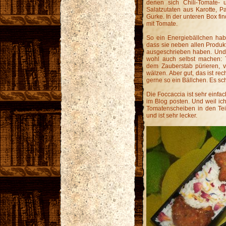
denen sich Chili-Tomate- 
Salatzutaten aus Karotte, P
Gurke. In der unteren Box fi
mit Tomate.
So ein Energiebällchen hab
dass sie neben allen Produk
ausgeschrieben haben. Und 
wohl auch selbst machen: 
dem Zauberstab pürieren, 
wälzen. Aber gut, das ist rec
gerne so ein Bällchen. Es sc
Die Foccaccia ist sehr einfa
im Blog posten. Und weil ich
Tomatenscheiben in den Tei
und ist sehr lecker.