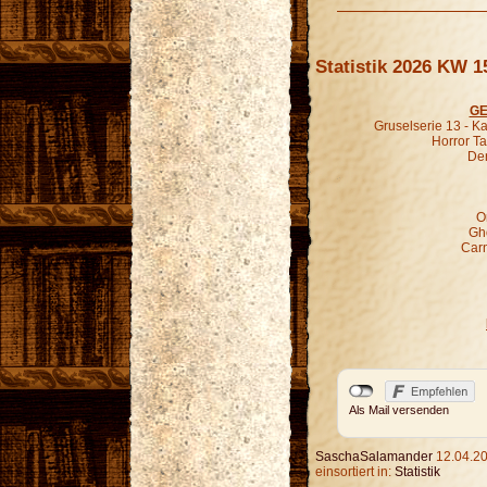
Statistik 2026 KW 1
GE
Gruselserie 13 - K
Horror Ta
Der
O
Gho
Carn
Als Mail versenden
SaschaSalamander
12.04.20
einsortiert in:
Statistik