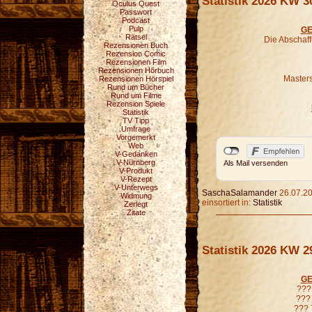
Statistik 2026 KW 3
Oculus Quest
Passwort
Podcast
Pulp
GE
Rätsel
Die Abschaf
Rezensionen Buch
Rezension Comic
Rezensionen Film
Rezensionen Hörbuch
Masters
Rezensionen Hörspiel
Rund um Bücher
Rund um Filme
Rezension Spiele
Statistik
TV Tipp
Umfrage
Vorgemerkt
Web
V-Gedanken
V-Nürnberg
Als Mail versenden
V-Produkt
V-Rezept
V-Unterwegs
SaschaSalamander
26.07.20
Widmung
einsortiert in:
Statistik
Zerlegt
Zitate
Statistik 2026 KW 2
GE
??? 
??? 
??? 