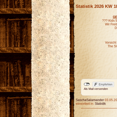
Statistik 2026 KW 1
GE
??? Kids 5
Wir Fre
D
Vorsicht
The S
Als Mail versenden
SaschaSalamander
03.05.20
einsortiert in:
Statistik