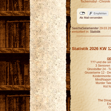
Tschernobyl - Chronik 
Als Mail versenden
SaschaSalamander
29.03.20
einsortiert in:
Statistik
Statistik 2026 KW 1
GE
??? und die s
3 Senioren 
Ghostsitter 24 - T
Gruselserie 12 - De
Küstenmorde 0
MindNapping 
Murder Tale
Kid N
The Disa
Es
O