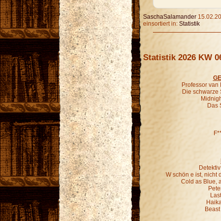
SaschaSalamander
15.02.20
einsortiert in:
Statistik
Statistik 2026 KW 0
GE
Professor van
Die schwarze 
Midnigh
Das 
F*
Detekti
W schön e ist, nich
Cold as Blue, 
Pete
Last
Haika
Beast