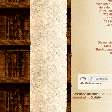
GE
Wer den Kür
Holy Horr
Horror Ta
??? 6
??? 67
??? 6
Goin
Die unheim
Das L
The Astronau
B
Als Mail versenden
SaschaSalamander
12.07.20
einsortiert in:
Statistik