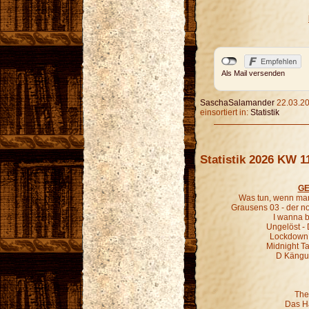
Als Mail versenden
SaschaSalamander
22.03.20
einsortiert in:
Statistik
Statistik 2026 KW 1
GE
Was tun, wenn man
Grausens 03 - der 
I wanna b
Ungelöst - 
Lockdown 
Midnight Ta
D Kängur
The
Das H