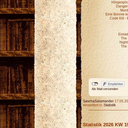
Hörgespin
Danger 
Murd
Eine Bonnie k
Code Kill - 
Einla
The 
Night
The 
Als Mail versenden
SaschaSalamander
17.05.20
einsortiert in:
Statistik
Statistik 2026 KW 1