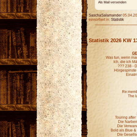
Als Mail versenden
SaschaSalamander
05.04.20
einsortiert in:
Statistik
Statistik 2026 KW 1
GE
Was tun, wenn man
Ich, die ich 
??? 238 - D
Hörgespinste
Einatm
Re:membe
The l
Touring afte
Die Narben,
Die Verwand
Bold als Blue &
Die Gesells