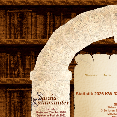
Startseite
Archiv
Statistik 2026 KW 3
G
Sieben 
Über Mich
3 Senioren 3
Gelesene Titel bis 2010
Mindnap
Gelesene Titel ab 2011
Hot