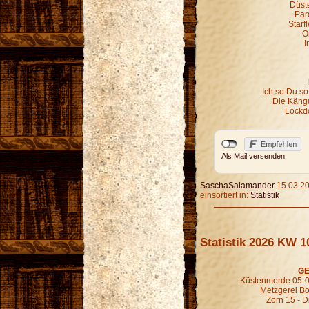
Düst
Par
Starf
O
I
Ich so Du so
Die Kängu
Lockd
Als Mail versenden
SaschaSalamander
15.03.20
einsortiert in:
Statistik
Statistik 2026 KW 1
GE
Küstenmorde 05-0
Metzgerei B
Zorn 15 - D