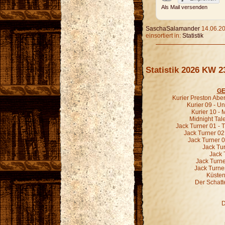
Als Mail versenden
SaschaSalamander
14.06.20
einsortiert in:
Statistik
Statistik 2026 KW 2
GE
Kurier Preston Abe
Kurier 09 - 
Kurier 10 -
Midnight Tal
Jack Turner 01 - 
Jack Turner 02
Jack Turner 0
Jack Tur
Jack 
Jack Turne
Jack Turne
Küsten
Der Schatt
D