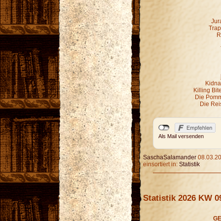
Jur
Trap
R
Kidna
Killing Bi
Die Pomm
Die Rei
Als Mail versenden
SaschaSalamander
08.03.20
einsortiert in:
Statistik
Statistik 2026 KW 0
GE