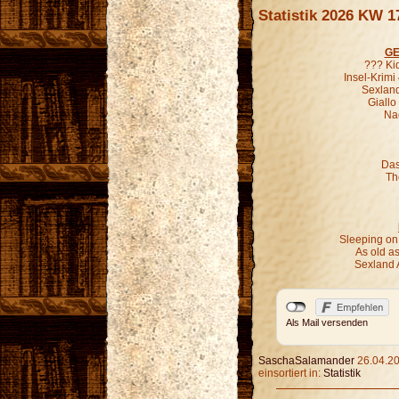
Statistik 2026 KW 1
GE
??? Ki
Insel-Krimi
Sexland
Giallo
Nac
Das
Th
Sleeping on
As old as
Sexland 
Als Mail versenden
SaschaSalamander
26.04.20
einsortiert in:
Statistik