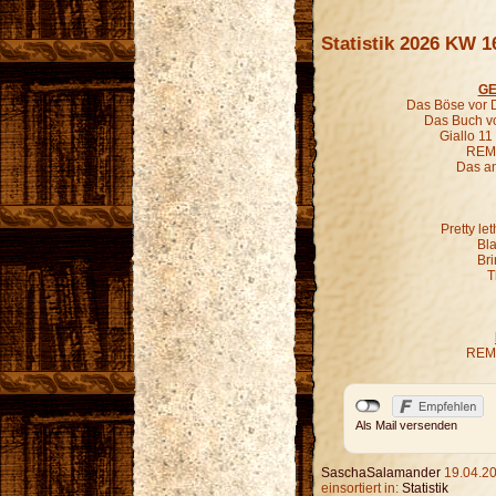
Statistik 2026 KW 1
GE
Das Böse vor D
Das Buch vo
Giallo 11
REM 
Das an
Pretty le
Bl
Bri
T
REM 
Als Mail versenden
SaschaSalamander
19.04.20
einsortiert in:
Statistik