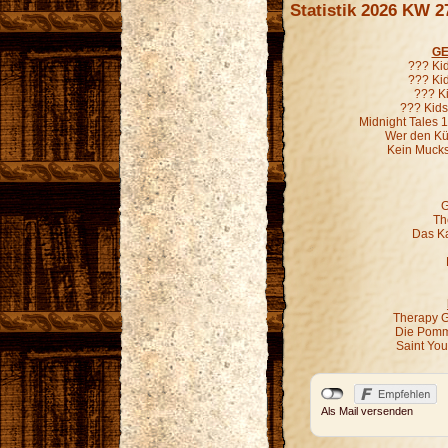
Statistik 2026 KW 2
GE
??? Ki
??? Kid
??? K
??? Kids
Midnight Tales 
Wer den Kür
Kein Mucks
G
Th
Das Ka
Therapy G
Die Pomm
Saint Yo
Als Mail versenden