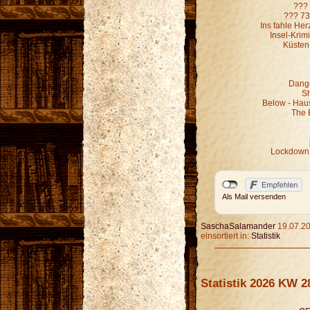
??? 
??? 73
Ins fahle He
Insel-Krim
Küsten
Dange
Sh
Below - Hau
The 
Lockdown 
Als Mail versenden
SaschaSalamander
19.07.20
einsortiert in:
Statistik
Statistik 2026 KW 2