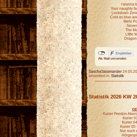
I wanna b
Your naughty fa
Lockdown Zone 
Cold as blue an
Mehr P
Sever
The Ma
Little 
Dragon 
Als Mail versenden
SaschaSalamander
24.05.20
einsortiert in:
Statistik
Statistik 2026 KW 2
GE
Kurier Preston Aberd
Kurier 03
Kurier 04
Kurier 05 
Nur noch e
Hörgespin