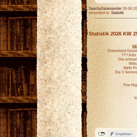
SaschaSalamander
28.06.20
einsortiert in:
Statistik
Statistik 2026 KW 2
GE
Dreamland Grusel
??? Kids
Die schwar
Wills
Mehr P
Die 3 Senior
Five Nig
I