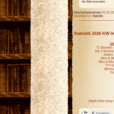
Als Mail versenden
SaschaSalamander
01.02.20
einsortiert in:
Statistik
Statistik 2026 KW 0
GE
72 Stunden - 
Die 3 Seniore
Asterix
Who & Wha
Who & What
??? K
Mindna
Fü
Night of the livi