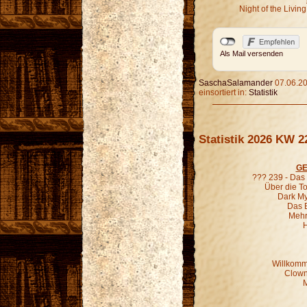
Night of the Livi
Als Mail versenden
SaschaSalamander
07.06.20
einsortiert in:
Statistik
Statistik 2026 KW 2
GE
??? 239 - Das
Über die To
Dark Mys
Das 
Mehr
H
Willkomm
Clown
M