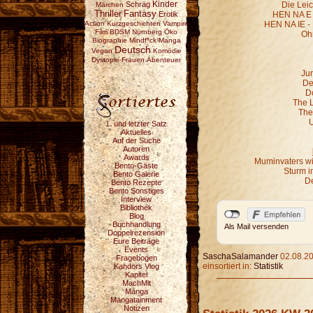
Schräg
Kinder
Die Leic
Märchen
Fantasy
Thriller
Erotik
HEN NA E -
Action
Kurzgeschichten
Vampire
HEN NA IE -
Film
BDSM
Nürnberg
Öko
Oh
Biographie
Mindf*ck
Manga
Deutsch
Vegan
Komödie
Dystopie
Frauen
Abenteuer
Jur
De
D
The 
The
U
1. und letzter Satz
Aktuelles
Auf der Suche
Autoren
Awards
Muminvaters wi
Bento-Gäste
Sturm i
Bento Galerie
De
Bento Rezepte
Bento Sonstiges
Interview
Bibliothek
Blog
Buchhandlung
Als Mail versenden
Doppelrezension
Eure Beiträge
Events
SaschaSalamander
02.08.20
Fragebogen
einsortiert in:
Statistik
Kahdors Vlog
Kapitel
MachMit
Manga
Mangatainment
Notizen