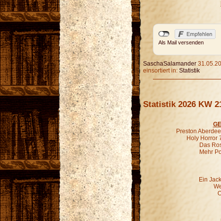
Als Mail versenden
SaschaSalamander
31.05.20
einsortiert in:
Statistik
Statistik 2026 KW 2
GE
Preston Aberdeen
Holy Horror 
Das Ros
Mehr P
Ein Jac
We
O