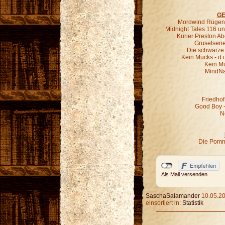
GE
Mordwind Rügen 
Midnight Tales 116 un
Kurier Preston Abe
Gruselseri
Die schwarze 
Kein Mucks - d 
Kein M
MindNa
Friedhof
Good Boy - 
N
Die Pomm
Als Mail versenden
SaschaSalamander
10.05.20
einsortiert in:
Statistik