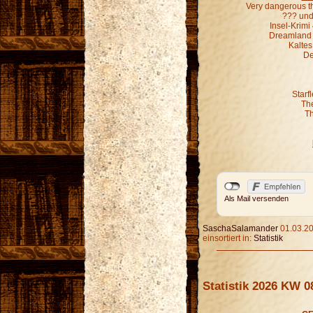
Very dangerous t
??? und 
Insel-Krim
Dreamland G
Kaltes
De
Starf
Th
Th
Als Mail versenden
SaschaSalamander
01.03.20
einsortiert in:
Statistik
Statistik 2026 KW 0