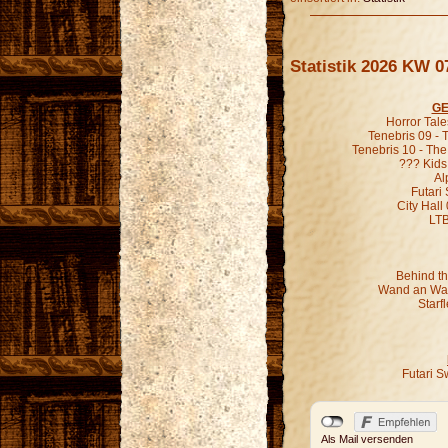
Statistik 2026 KW 0
GE
Horror Tal
Tenebris 09 -
Tenebris 10 - Th
??? Kids
Al
Futari
City Hall
LT
Behind th
Wand an Wan
Starf
Futari S
Als Mail versenden