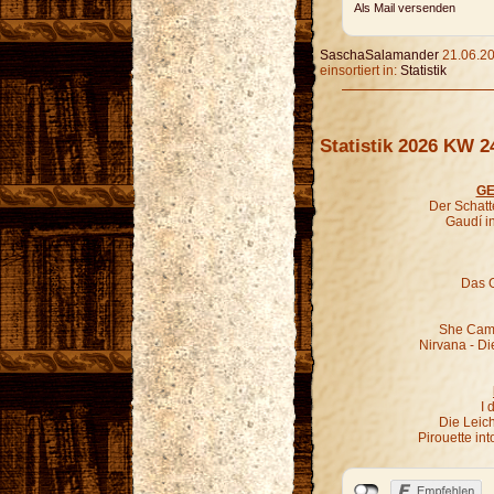
Als Mail versenden
SaschaSalamander
21.06.20
einsortiert in:
Statistik
Statistik 2026 KW 2
GE
Der Schatt
Gaudí i
Das G
She Came
Nirvana - Di
I 
Die Leic
Pirouette in