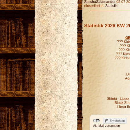
SaschaSalamander
05.07.20
einsortiert in:
Statistik
Statistik 2026 KW 2
GE
??? Kid
??? Ki
??? Ki
??? Kids
??? Kids 
Di
Aga
Shinju - Liebe
Black Sh
I hear 
Als Mail versenden