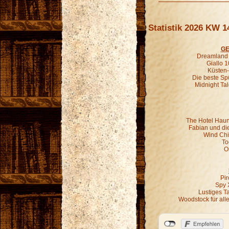
Statistik 2026 KW 1
GE
Dreamland G
Giallo 1
Küsten-
Die beste Sp
Midnight Ta
The Hotel Haun
Fabian und di
Wind Chil
To
O
Pir
Spy 
Lustiges T
Woodstock für all