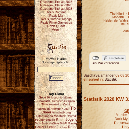
Gelesene Titel ab 2015
Gelesene Titel ab 2020
Gelesene Titel ab 2025
Rezis Romane
The Killgrin -
Rezis Mix
Monolith - 
Rezis Hörspiel Manga
Helden der Wahrsch
Rezis Filme Games ua
The Ru
Rezis Queer
Vegan
Ach
Es wird in allen
Einträgen gesucht.
Als Mail versenden
SaschaSalamander
09.08.20
einsortiert in:
Statistik
Tag-Cloud
Serie
Philosophie
Männer
Statistik 2026 KW 3
Romantik
Historisch
Religion
Tiere
Animation
Comic
Tip
Fachbuch
Fremde Kultur
GE
Queer
Verschwörung
Murder T
Drama
Erfahrungen
Mindfuck
Dark Mys
Krimi
Jugend
FoundFootage
Die schw
Dark
BewusstSein
Sci-Fi
Games
Reihe
Holy
Horror
Humor
Kochen