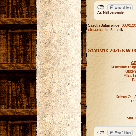
Als Mail versenden
SaschaSalamander
08.02.20
einsortiert in:
Statistik
Statistik 2026 KW 0
GE
Mordwind Rügen
Küsten-
Alles f
Pa
Knives Out 
The
Star 