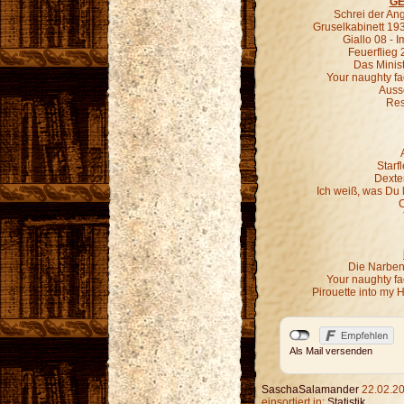
GE
Schrei der An
Gruselkabinett 19
Giallo 08 - 
Feuerflieg 
Das Minist
Your naughty fa
Ausse
Res
Starf
Dexter
Ich weiß, was Du 
C
Die Narben,
Your naughty fa
Pirouette into my 
Als Mail versenden
SaschaSalamander
22.02.20
einsortiert in:
Statistik