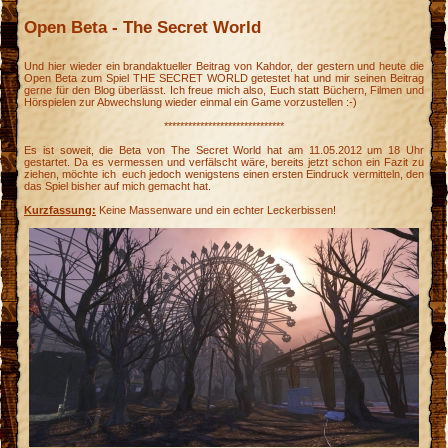
Open Beta - The Secret World
Und hier wieder ein brandaktueller Beitrag von Kahdor, der gestern und heute die
Open Beta zum Spiel THE SECRET WORLD getestet hat und mir seinen Beitrag
gerne für den Blog überlässt. Ich freue mich also, Euch statt Büchern, Filmen und
Hörspielen zur Abwechslung wieder einmal ein Game vorzustellen :-)
******************************
Es ist soweit, die Beta von The Secret World hat am 11.05.2012 um 18 Uhr
gestartet. Da es vermessen und verfälscht wäre, bereits jetzt schon ein Fazit zu
ziehen, möchte ich euch jedoch wenigstens einen ersten Eindruck vermitteln, den
das Spiel bisher auf mich gemacht hat.
Kurzfassung:
Keine Massenware und ein echter Leckerbissen!
k
s
k
k