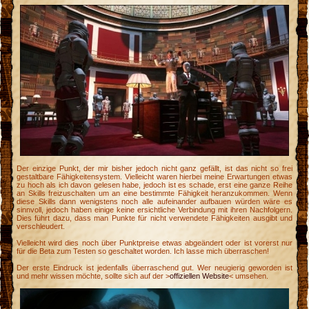
Der einzige Punkt, der mir bisher jedoch nicht ganz gefällt, ist das nicht so frei
gestaltbare Fähigkeitensystem. Vielleicht waren hierbei meine Erwartungen etwas
zu hoch als ich davon gelesen habe, jedoch ist es schade, erst eine ganze Reihe
an Skills freizuschalten um an eine bestimmte Fähigkeit heranzukommen. Wenn
diese Skills dann wenigstens noch alle aufeinander aufbauen würden wäre es
sinnvoll, jedoch haben einige keine ersichtliche Verbindung mit ihren Nachfolgern.
Dies führt dazu, dass man Punkte für nicht verwendete Fähigkeiten ausgibt und
verschleudert.
Vielleicht wird dies noch über Punktpreise etwas abgeändert oder ist vorerst nur
für die Beta zum Testen so geschaltet worden. Ich lasse mich überraschen!
Der erste Eindruck ist jedenfalls überraschend gut. Wer neugierig geworden ist
und mehr wissen möchte, sollte sich auf der >
offiziellen Website
< umsehen.