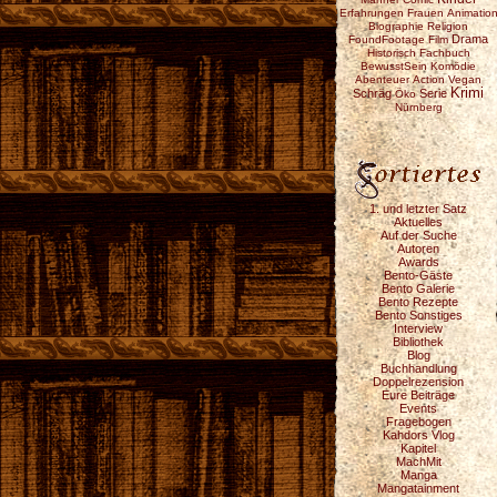
Erfahrungen
Frauen
Animatio
Biographie
Religion
Drama
FoundFootage
Film
Historisch
Fachbuch
BewusstSein
Komödie
Abenteuer
Action
Vegan
Krimi
Schräg
Serie
Öko
Nürnberg
1. und letzter Satz
Aktuelles
Auf der Suche
Autoren
Awards
Bento-Gäste
Bento Galerie
Bento Rezepte
Bento Sonstiges
Interview
Bibliothek
Blog
Buchhandlung
Doppelrezension
Eure Beiträge
Events
Fragebogen
Kahdors Vlog
Kapitel
MachMit
Manga
Mangatainment