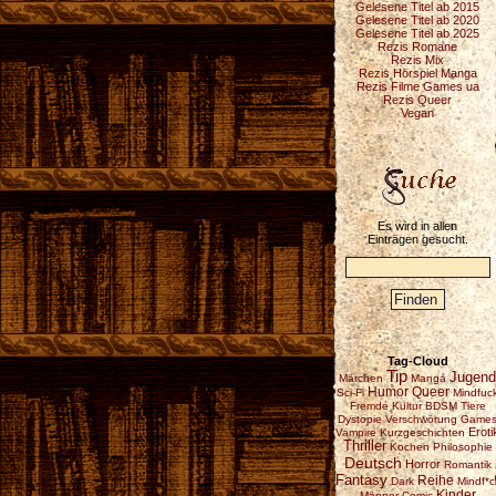
Gelesene Titel ab 2015
Gelesene Titel ab 2020
Gelesene Titel ab 2025
Rezis Romane
Rezis Mix
Rezis Hörspiel Manga
Rezis Filme Games ua
Rezis Queer
Vegan
Es wird in allen
Einträgen gesucht.
Tag-Cloud
Tip
Jugend
Märchen
Manga
Humor
Queer
Sci-Fi
Mindfuc
Fremde Kultur
BDSM
Tiere
Dystopie
Verschwörung
Game
Eroti
Vampire
Kurzgeschichten
Thriller
Kochen
Philosophie
Deutsch
Horror
Romantik
Fantasy
Reihe
Dark
Mindf*c
Kinder
Männer
Comic