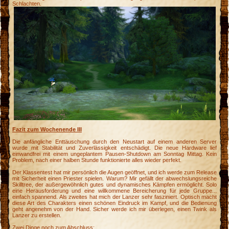
Schlachten.
Fazit zum Wochenende III
Die anfängliche Enttäuschung durch den Neustart auf einem anderen Server
wurde mit Stabilität und Zuverlässigkeit entschädigt. Die neue Hardware lief
einwandfrei mit einem ungeplantem Pausen-Shutdown am Sonntag Mittag. Kein
Problem, nach einer halben Stunde funktionierte alles wieder perfekt.
Der Klassentest hat mir persönlich die Augen geöffnet, und ich werde zum Release
mit Sicherheit einen Priester spielen. Warum? Mir gefällt der abwechslungsreiche
Skilltree, der außergewöhnlich gutes und dynamisches Kämpfen ermöglicht. Solo
eine Herausforderung und eine willkommene Bereicherung für jede Gruppe...
einfach spannend. Als zweites hat mich der Lanzer sehr fasziniert. Optisch macht
diese Art des Charakters einen schönen Eindruck im Kampf, und die Bedienung
geht angenehm von der Hand. Sicher werde ich mir überlegen, einen Twink als
Lanzer zu erstellen.
Zwei Dinge noch zum Abschluss: