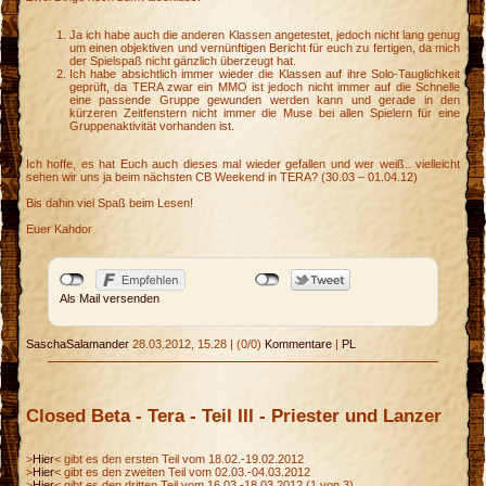
Ja ich habe auch die anderen Klassen angetestet, jedoch nicht lang genug
um einen objektiven und vernünftigen Bericht für euch zu fertigen, da mich
der Spielspaß nicht gänzlich überzeugt hat.
Ich habe absichtlich immer wieder die Klassen auf ihre Solo-Tauglichkeit
geprüft, da TERA zwar ein MMO ist jedoch nicht immer auf die Schnelle
eine passende Gruppe gewunden werden kann und gerade in den
kürzeren Zeitfenstern nicht immer die Muse bei allen Spielern für eine
Gruppenaktivität vorhanden ist.
Ich hoffe, es hat Euch auch dieses mal wieder gefallen und wer weiß.. vielleicht
sehen wir uns ja beim nächsten CB Weekend in TERA? (30.03 – 01.04.12)
Bis dahin viel Spaß beim Lesen!
Euer Kahdor
Als Mail versenden
SaschaSalamander
28.03.2012, 15.28
|
(0/0)
Kommentare
|
PL
Closed Beta - Tera - Teil III - Priester und Lanzer
>
Hier
< gibt es den ersten Teil vom 18.02.-19.02.2012
>
Hier
< gibt es den zweiten Teil vom 02.03.-04.03.2012
>
Hier
< gibt es den dritten Teil vom 16.03.-18.03.2012 (1 von 3)