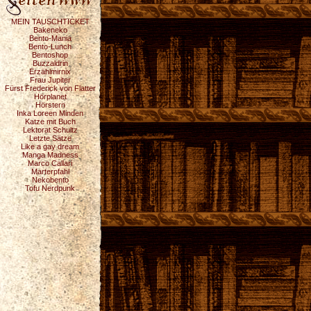
MEIN TAUSCHTICKET
Bakeneko
Bento-Mania
Bento-Lunch
Bentoshop
Buzzaldrin
Erzählmirnix
Frau Jupiter
Fürst Frederick von Flatter
Hörplanet
Hörstern
Inka Loreen Minden
Katze mit Buch
Lektorat Schultz
Letzte Sätze
Like a gay dream
Manga Madness
Marco Callari
Marterpfahl
Nekobento
Tofu Nerdpunk