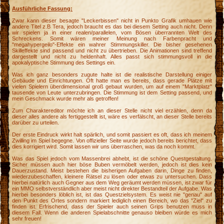
n
Ausführliche Fassung:
Zwar kann dieser besagte "Leckerbissen" nicht in Punkto Grafik umhauen wie
andere Titel z.B Tera, jedoch braucht es das bei diesem Setting auch nicht. Denn
wir spielen ja in einer realen/parallelen, vom Bösen überrannten Welt des
Schreckens. Somit wären meiner Meinung nach Farbenpracht und
"megahypergeilo"-Effekte ein wahrer Stimmungskiller. Die bisher gesehenen
Skilleffekte sind passend und nicht zu übertrieben. Die Animationen sind treffend
dargestellt und nicht zu heldenhaft. Alles passt sich stimmungsvoll in die
apokalyptische Stimmung des Settings ein.
Was ich ganz besonders zugute halte ist die realistische Darstellung einiger
Gebäude und Einrichtungen. Oft hatte man es bereits, dass gerade Plätze mit
vielen Spielern überdimensional groß gebaut wurden, um auf einem "Marktplatz"
tausende von Leute unterzubringen. Die Stimmung ist dem Setting passend, und
mein Geschmack wurde mehr als getroffen!
Zum Charaktereditor möchte ich an dieser Stelle nicht viel erzählen, denn da
dieser alles andere als fertiggestellt ist, wäre es verfälscht, an dieser Stelle bereits
darüber zu urteilen.
Der erste Eindruck wirkt halt spärlich, und somit passiert es oft, dass ich meinem
Zwilling im Spiel begegne. Von offizieller Seite wurde jedoch bereits berichtet, dass
dies korrigiert wird. Somit lassen wir uns überraschen, was da noch kommt.
Was das Spiel jedoch vom Massenbrei abhebt, ist die schöne Questgestaltung.
Sicher müssen auch hier böse Buben vermöbelt werden, jedoch ist dies kein
Dauerzustand. Meist bestehen die bisherigen Aufgaben darin, Dinge zu finden,
wiederzubeschaffen, kleinere Rätsel zu lösen oder etwas zu untersuchen. Dass
hierbei natürlich auch Gegner aus dem Weg geräumt werden müssen, ist zwar für
ein MMO selbstverständlich aber meist nicht direkter Bestandteil der Aufgabe. Was
hierbei besonders löblich ist, ist das Questzielsystem. Es weist nie "genau" auf
den Punkt des Ortes sondern markiert lediglich einen Bereich, wo das "Ziel" zu
finden ist. Erfrischend, dass der Spieler auch seinen Grips benutzen muss in
diesem Fall. Wenn die anderen Spielabschnitte genauso bleiben würde es mich
sehr freuen!