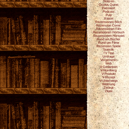
Notizen
Oculus Quest
Passwort
Podcast
Pulp
Rätsel
Rezensionen Buch
Rezension Comic
Rezensionen Film
Rezensionen Hörbuch
Rezensionen Hörspiel
Rund um Bücher
Rund um Filme
Rezension Spiele
Statistik
TV Tipp
Umfrage
Vorgemerkt
Web
V-Gedanken
V-Nürnberg
V-Produkt
V-Rezept
V-Unterwegs
Widmung
Zerlegt
Zitate