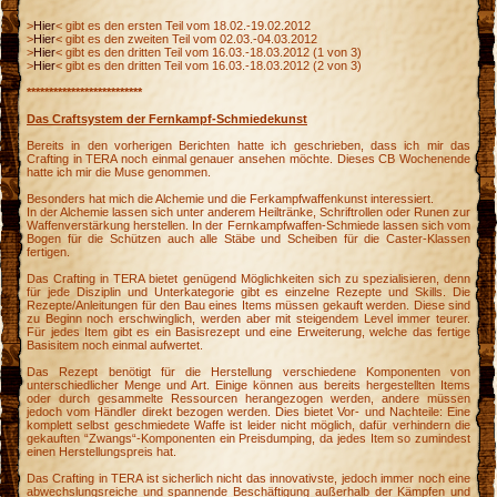
>
Hier
< gibt es den ersten Teil vom 18.02.-19.02.2012
>
Hier
< gibt es den zweiten Teil vom 02.03.-04.03.2012
>
Hier
< gibt es den dritten Teil vom 16.03.-18.03.2012 (1 von 3)
>
Hier
< gibt es den dritten Teil vom 16.03.-18.03.2012 (2 von 3)
**************************
Das Craftsystem der Fernkampf-Schmiedekunst
Bereits in den vorherigen Berichten hatte ich geschrieben, dass ich mir das
Crafting in TERA noch einmal genauer ansehen möchte. Dieses CB Wochenende
hatte ich mir die Muse genommen.
Besonders hat mich die Alchemie und die Ferkampfwaffenkunst interessiert.
In der Alchemie lassen sich unter anderem Heiltränke, Schriftrollen oder Runen zur
Waffenverstärkung herstellen. In der Fernkampfwaffen-Schmiede lassen sich vom
Bogen für die Schützen auch alle Stäbe und Scheiben für die Caster-Klassen
fertigen.
Das Crafting in TERA bietet genügend Möglichkeiten sich zu spezialisieren, denn
für jede Disziplin und Unterkategorie gibt es einzelne Rezepte und Skills. Die
Rezepte/Anleitungen für den Bau eines Items müssen gekauft werden. Diese sind
zu Beginn noch erschwinglich, werden aber mit steigendem Level immer teurer.
Für jedes Item gibt es ein Basisrezept und eine Erweiterung, welche das fertige
Basisitem noch einmal aufwertet.
Das Rezept benötigt für die Herstellung verschiedene Komponenten von
unterschiedlicher Menge und Art. Einige können aus bereits hergestellten Items
oder durch gesammelte Ressourcen herangezogen werden, andere müssen
jedoch vom Händler direkt bezogen werden. Dies bietet Vor- und Nachteile: Eine
komplett selbst geschmiedete Waffe ist leider nicht möglich, dafür verhindern die
gekauften “Zwangs“-Komponenten ein Preisdumping, da jedes Item so zumindest
einen Herstellungspreis hat.
Das Crafting in TERA ist sicherlich nicht das innovativste, jedoch immer noch eine
abwechslungsreiche und spannende Beschäftigung außerhalb der Kämpfen und