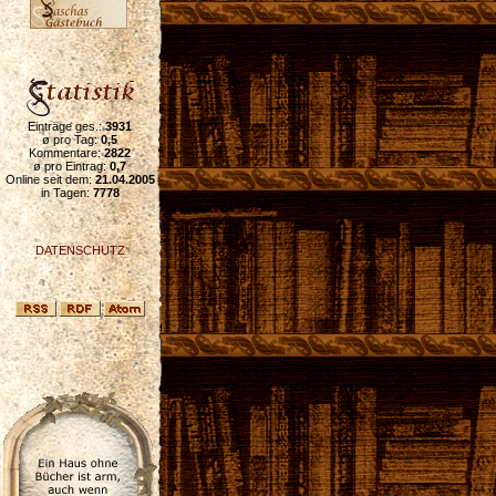
Einträge ges.:
3931
ø pro Tag:
0,5
Kommentare:
2822
ø pro Eintrag:
0,7
Online seit dem:
21.04.2005
in Tagen:
7778
DATENSCHUTZ