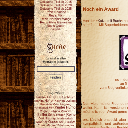
Gelesene Titel ab 2015
Gelesene Titel ab 2020
Noch ein Award
Gelesene Titel ab 2025
Rezis Romane
Rezis Mix
Rezis Hörspiel Manga
Von der >
Katze mit Buch
< ha
Rezis Filme Games ua
sehr freut. Mit Superheldenma
Rezis Queer
Vegan
Es wird in allen
Einträgen gesucht.
- es in d
- an 5
- zum Blog verlin
Tag-Cloud
Jugend
Romantik
Fachbuch
Horror
Manga
Kochen
Dystopie
Nun, viele meiner Freunde 
Komödie
Verschwörung
Kinder
Humor
weiter. Kann ich verstehen 
Animation
Film
Vegan
Religion
Vampire
möchte ich den Award gerne 
Thriller
Reihe
Serie
Frauen
Dark
Biographie
Historisch
erst kürzlich entdeckt, aber 
Queer
Mindf*ck
Sci-Fi
BDSM
sympathisch, und außerde
Comic
Männer
Erfahrungen
wenigen männlichen Buchblog