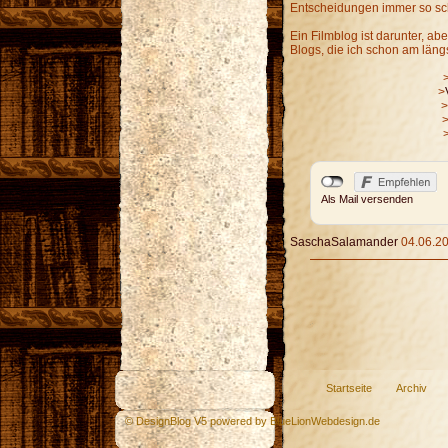
Entscheidungen immer so sch
Ein Filmblog ist darunter, aber
Blogs, die ich schon am längst
>
>
Als Mail versenden
SaschaSalamander
04.06.20
Startseite
Archiv
© DesignBlog V5 powered by BlueLionWebdesign.de