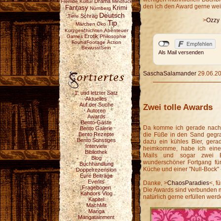
Drama
Fremde Kultur
Mindfuck
den ich den Award gerne wei
Fantasy
Krimi
Nürnberg
Deutsch
Schräg
Tiere
>
Ozzy 
Tip
Märchen
Öko
Kurzgeschichten
Abenteuer
Erotik
Games
Philosophie
FoundFootage
Action
BewusstSein
Als Mail versenden
SaschaSalamander
29.06.20
1. und letzter Satz
Aktuelles
Auf der Suche
Zwei tolle Awards
Autoren
Awards
Bento-Gäste
Da komme ich gerade nach H
Bento Galerie
Bento Rezepte
die Füße in den Sand gegr
Bento Sonstiges
dazu ein kühles Bier, gera
Interview
heimkomme, habe ich einen 
Bibliothek
Mails und sogar zwei B
Blog
wunderschöner Fortgang für
Buchhandlung
Küche und einer "Null-Bock"
Doppelrezension
Eure Beiträge
Events
Danke, >
ChaosParadies
<, f
Fragebogen
Die Awards sind verbunden mi
Kahdors Vlog
natürlich gerne erfüllen werde
Kapitel
MachMit
Manga
Mangatainment