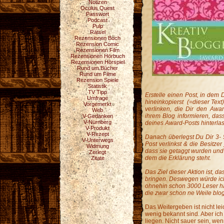
Notizen
Oculus Quest
Passwort
Podcast
Pulp
Rätsel
Rezensionen Buch
Rezension Comic
Rezensionen Film
Rezensionen Hörbuch
Rezensionen Hörspiel
Rund um Bücher
Rund um Filme
Rezension Spiele
Statistik
TV Tipp
Erstelle einen Post, in dem 
Umfrage
hineinkopierst (=dieser Text
Vorgemerkt
verlinken, die Dir den Awa
Web
ihrem Blog informieren, da
V-Gedanken
V-Nürnberg
deines Award-Posts hinterla
V-Produkt
V-Rezept
Danach überlegst Du Dir 3- 5
V-Unterwegs
Post verlinkst & die Besitze
Widmung
dass sie getaggt wurden und 
Zerlegt
dem die Erklärung steht.
Zitate
Das Ziel dieser Aktion ist, d
bringen. Deswegen würde ich 
ohnehin schon 3000 Leser ha
die zwar schon ne Weile blog
Das Weitergeben ist nicht leic
wenig bekannt sind. Aber ich
liegen. Nicht sauer sein, wenn