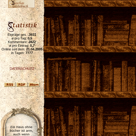
Einträge ges.:
3931
ø pro Tag:
0,5
Kommentare:
2822
ø pro Eintrag:
0,7
Online seit dem:
21.04.2005
in Tagen:
7777
DATENSCHUTZ