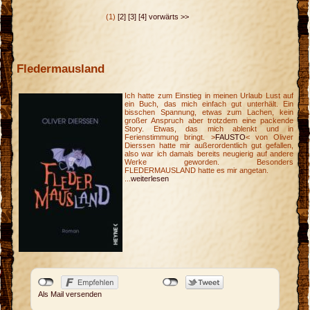
(1)
[2]
[3]
[4]
vorwärts >>
Fledermausland
Ich hatte zum Einstieg in meinen Urlaub Lust auf
ein Buch, das mich einfach gut unterhält. Ein
bisschen Spannung, etwas zum Lachen, kein
großer Anspruch aber trotzdem eine packende
Story. Etwas, das mich ablenkt und in
Ferienstimmung bringt. >
FAUSTO
< von Oliver
Dierssen hatte mir außerordentlich gut gefallen,
also war ich damals bereits neugierig auf andere
Werke geworden. Besonders
FLEDERMAUSLAND hatte es mir angetan.
...
weiterlesen
g
y
n
Als Mail versenden