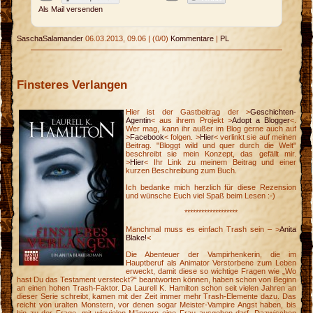
Als Mail versenden
SaschaSalamander
06.03.2013, 09.06
|
(0/0)
Kommentare
|
PL
Finsteres Verlangen
Hier ist der Gastbeitrag der >
Geschichten-
Agentin
< aus ihrem Projekt >
Adopt a Blogger
<.
Wer mag, kann ihr außer im Blog gerne auch auf
>
Facebook
< folgen. >
Hier
< verlinkt sie auf meinen
Beitrag. "Bloggt wild und quer durch die Welt"
beschreibt sie mein Konzept, das gefällt mir.
>
Hier
< Ihr Link zu meinem Beitrag und einer
kurzen Beschreibung zum Buch.
Ich bedanke mich herzlich für diese Rezension
und wünsche Euch viel Spaß beim Lesen :-)
*******************
Manchmal muss es einfach Trash sein – >
Anita
Blake!
<
Die Abenteuer der Vampirhenkerin, die im
Hauptberuf als Animator Verstorbene zum Leben
erweckt, damit diese so wichtige Fragen wie „Wo
hast Du das Testament versteckt?“ beantworten können, haben schon von Beginn
an einen hohen Trash-Faktor. Da Laurell K. Hamilton schon seit vielen Jahren an
dieser Serie schreibt, kamen mit der Zeit immer mehr Trash-Elemente dazu. Das
reicht von uralten Monstern, vor denen sogar Meister-Vampire Angst haben, bis