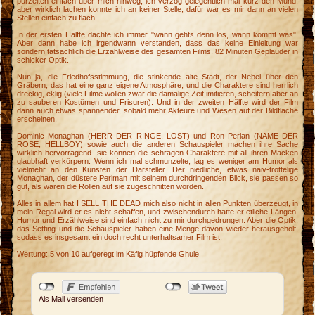
purzelten einfach über mich hinweg, ich verzog gelegentlich mal kurz den Mund,
aber wirklich lachen konnte ich an keiner Stelle, dafür war es mir dann an vielen
Stellen einfach zu flach.
In der ersten Hälfte dachte ich immer "wann gehts denn los, wann kommt was".
Aber dann habe ich irgendwann verstanden, dass das keine Einleitung war
sondern tatsächlich die Erzählweise des gesamten Films. 82 Minuten Geplauder in
schicker Optik.
Nun ja, die Friedhofsstimmung, die stinkende alte Stadt, der Nebel über den
Gräbern, das hat eine ganz eigene Atmosphäre, und die Charaktere sind herrlich
dreckig, eklig (viele Filme wollen zwar die damalige Zeit imitieren, scheitern aber an
zu sauberen Kostümen und Frisuren). Und in der zweiten Hälfte wird der Film
dann auch etwas spannender, sobald mehr Akteure und Wesen auf der Bildfläche
erscheinen.
Dominic Monaghan (HERR DER RINGE, LOST) und Ron Perlan (NAME DER
ROSE, HELLBOY) sowie auch die anderen Schauspieler machen ihre Sache
wirklich hervorragend. sie können die schrägen Charaktere mit all ihren Macken
glaubhaft verkörpern. Wenn ich mal schmunzelte, lag es weniger am Humor als
vielmehr an den Künsten der Darsteller. Der niedliche, etwas naiv-trottelige
Monaghan, der düstere Perlman mit seinem durchdringenden Blick, sie passen so
gut, als wären die Rollen auf sie zugeschnitten worden.
Alles in allem hat I SELL THE DEAD mich also nicht in allen Punkten überzeugt, in
mein Regal wird er es nicht schaffen, und zwischendurch hatte er etliche Längen.
Humor und Erzählweise sind einfach nicht zu mir durchgedrungen. Aber die Optik,
das Setting und die Schauspieler haben eine Menge davon wieder herausgeholt,
sodass es insgesamt ein doch recht unterhaltsamer Film ist.
Wertung: 5 von 10 aufgeregt im Käfig hüpfende Ghule
Als Mail versenden