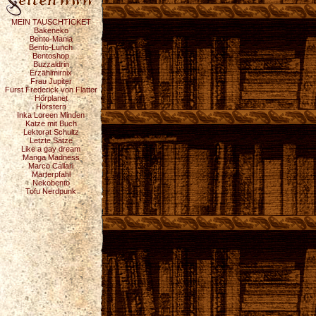
MEIN TAUSCHTICKET
Bakeneko
Bento-Mania
Bento-Lunch
Bentoshop
Buzzaldrin
Erzählmirnix
Frau Jupiter
Fürst Frederick von Flatter
Hörplanet
Hörstern
Inka Loreen Minden
Katze mit Buch
Lektorat Schultz
Letzte Sätze
Like a gay dream
Manga Madness
Marco Callari
Marterpfahl
Nekobento
Tofu Nerdpunk