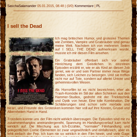
SaschaSalamander
05.01.2015, 08.48
|
(0/0)
Kommentare
|
PL
p
I sell the Dead
Ich mag britischen Humor, und groteske Themen
wie Zombies, Vampire und Grabräuber sind genau
meine Welt. Nachdem ich von mehreren Seiten
auf I SELL THE DEAD aufmerksam wurde,
musste ich mir diesen Film ansehen.
Ein Grabräuber offenbart sich vor seiner
Hinrichtung dem Geistlichen. In einzelnen
Episoden erzählt er, wie er als Kind an diesen Job
geriet, wie er und sein Partner immer neue Wege
fanden, sich Leichen zu besorgen. Und sie treffen
nicht nur auf Tote, sondern auf allerlei Untote und
geheimnisvollen Wesen.
Als Horrorfilm ist es nicht bezeichnen, eher als
Trash-Komödie im Stil der alten Schinken aus den
Hammer-Studios, gedreht mit der Tricktechnik
und Optik von heute. Eine tolle Kombination. Die
Schilderungen sind schon sehr morbide und
bizarr, und Freunde des Grotesken kommen hier voll auf ihre Kosten, Grusel und
Albernheiten Hand in Hand.
Trotzdem konnte uns der Film nicht wirklich überzeugen. Die Episoden sind mir zu
zusammenhanglos aneinandergereiht, Spannung im Handlungsverlauf kam nicht
wirklich auf. Die Mischung aus Ich-Erzähler, "normaler" Filmhandlung und
gelegentlichen Comic-Elementen ist zwar ungewöhnlich und einfallsreich, aber es
fehlt einfach der Pep. Ich kam nie so wirklich in den Film hinein, und viele Gags