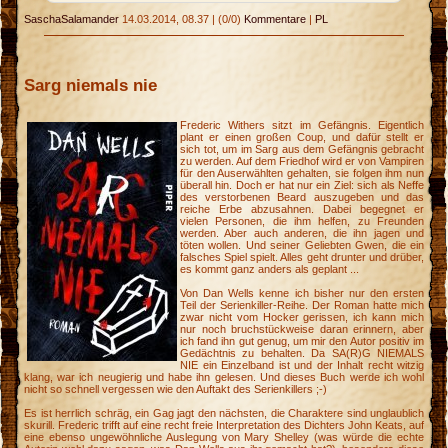
SaschaSalamander
14.03.2014, 08.37
|
(0/0)
Kommentare
|
PL
Sarg niemals nie
Frederic Withers sitzt im Gefängnis. Eigentlich
plant er einen großen Coup, und dafür stellt er
sich tot, um im Sarg aus dem Gefängnis gebracht
zu werden. Auf dem Friedhof wird er von Vampiren
für den Auserwählten gehalten, sie folgen ihm nun
überall hin. Doch er hat nur ein Ziel: sich als Neffe
des verstorbenen Beard auszugeben und das
reiche Erbe abzusahnen. Dabei begegnet er
vielen Personen, die ihm helfen, zu Freunden
werden. Aber auch anderen, die ihn jagen und
töten wollen. Und seiner Geliebten Gwen, die ein
falsches Spiel spielt. Alles geht drunter und drüber,
es kommt ganz anders als geplant ...
Von Dan Wells kenne ich bisher nur den ersten
Teil der Serienkiller-Reihe. Der Roman hatte mich
zwar nicht vom Hocker gerissen, ich kann mich
nur noch bruchstückweise daran erinnern, aber
ich fand ihn gut genug, um mir den Autor positiv im
Gedächtnis zu behalten. Da SA(R)G NIEMALS
NIE ein Einzelband ist und der Inhalt recht witzig
klang, war ich neugierig und habe ihn gelesen. Und dieses Buch werde ich wohl
nicht so schnell vergessen wie den Auftakt des Serienkillers ;-)
Es ist herrlich schräg, ein Gag jagt den nächsten, die Charaktere sind unglaublich
skurill. Frederic trifft auf eine recht freie Interpretation des Dichters John Keats, auf
eine ebenso ungewöhnliche Auslegung von Mary Shelley (was würde die echte