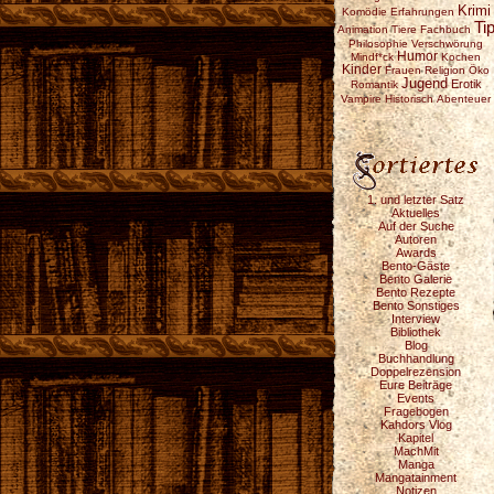
Krimi
Komödie
Erfahrungen
Ti
Animation
Tiere
Fachbuch
Philosophie
Verschwörung
Humor
Mindf*ck
Kochen
Kinder
Frauen
Religion
Öko
Jugend
Erotik
Romantik
Vampire
Historisch
Abenteuer
1. und letzter Satz
Aktuelles
Auf der Suche
Autoren
Awards
Bento-Gäste
Bento Galerie
Bento Rezepte
Bento Sonstiges
Interview
Bibliothek
Blog
Buchhandlung
Doppelrezension
Eure Beiträge
Events
Fragebogen
Kahdors Vlog
Kapitel
MachMit
Manga
Mangatainment
Notizen