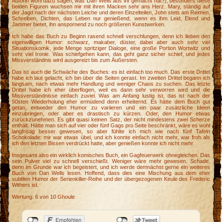
Autorin wohl dazu sagen, was Dan Wells aus ihr gemacht hat?), besonders diese
beiden Figuren wuchsen mir mit ihren Macken sehr ans Herz. Mary, ständig auf
der Jagd nach der nächsten Leiche und deren Einzelteilen, John stets am Reimen,
Schreiben, Dichten, das Leben nur genießend, wenn es ihm Leid, Elend und
Jammer bietet, ihn anspornend zu noch größeren Kunstwerken.
Ich habe das Buch zu Beginn rasend schnell verschlungen, denn ich lieben den
eigenwilligen Humor: schwarz, makaber, düster, dabei aber auch sehr viel
Situationskomik, jede Menge spritziger Dialoge, eine große Portion Wortwitz und
sehr viel Ironie. Was schiefgehen kann, das geht ganz sicher schief, und jedes
Missverständnis wird ausgereizt bis zum Äußersten.
Das ist auch die Schwäche des Buches: es ist einfach too much. Das erste Drittel
habe ich laut gelacht, ich bin über die Seiten gerast. Im zweiten Drittel begann ich
langsam, nach etwas mehr Handlung und weniger Chaos zu suchen. Das letzte
Drittel habe ich eher überflogen, weil es dann sehr verworren wird und die
Missverständnisse einfach zuviel. Was am Anfang lustig ist, das ist nach der
50sten Wiederholung eher ermüdend denn erheiternd. Es hätte dem Buch gut
getan, entweder den Humor zu variieren und ein paar zusätzliche Ideen
einzubringen, oder aber es drastisch zu kürzen. Oder, den Humor etwas
zurückzunehmen. Es gibt quasi keinen Satz, der nicht mindestens zwei Scherze
enthält. Hätte man sich auf vier oder fünf Gags pro Seite beschränkt, wäre es wohl
langfristig besser gewesen, so aber fühlte ich mich wie nach fünf Tafeln
Schokolade: mir war etwas übel, und ich konnte einfach nicht mehr, war froh als
ich den letzten Bissen verdrückt hatte, aber genießen konnte ich nicht mehr.
Insgesamt also ein wirklich komisches Buch, ein Gagfeuerwerk ohnegleichen. Das
sein Pulver viel zu schnell verschießt. Weniger wäre mehr gewesen. Schade,
denn im Grunde war ich begeistert, und ich werde demnächst gerne ein weiteres
Buch von Dan Wells lesen. Hoffend, dass dies eine Mischung aus dem eher
subtilen Humor der Serienkiller-Reihe und der übergezogenen Keule des Frederic
Withers ist.
Wertung: 6 von 10 Ghoule