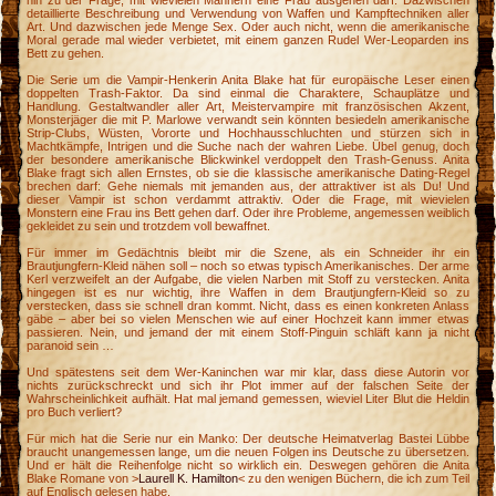
hin zu der Frage, mit wievielen Männern eine Frau ausgehen darf. Dazwischen
detaillierte Beschreibung und Verwendung von Waffen und Kampftechniken aller
Art. Und dazwischen jede Menge Sex. Oder auch nicht, wenn die amerikanische
Moral gerade mal wieder verbietet, mit einem ganzen Rudel Wer-Leoparden ins
Bett zu gehen.
Die Serie um die Vampir-Henkerin Anita Blake hat für europäische Leser einen
doppelten Trash-Faktor. Da sind einmal die Charaktere, Schauplätze und
Handlung. Gestaltwandler aller Art, Meistervampire mit französischen Akzent,
Monsterjäger die mit P. Marlowe verwandt sein könnten besiedeln amerikanische
Strip-Clubs, Wüsten, Vororte und Hochhausschluchten und stürzen sich in
Machtkämpfe, Intrigen und die Suche nach der wahren Liebe. Übel genug, doch
der besondere amerikanische Blickwinkel verdoppelt den Trash-Genuss. Anita
Blake fragt sich allen Ernstes, ob sie die klassische amerikanische Dating-Regel
brechen darf: Gehe niemals mit jemanden aus, der attraktiver ist als Du! Und
dieser Vampir ist schon verdammt attraktiv. Oder die Frage, mit wievielen
Monstern eine Frau ins Bett gehen darf. Oder ihre Probleme, angemessen weiblich
gekleidet zu sein und trotzdem voll bewaffnet.
Für immer im Gedächtnis bleibt mir die Szene, als ein Schneider ihr ein
Brautjungfern-Kleid nähen soll – noch so etwas typisch Amerikanisches. Der arme
Kerl verzweifelt an der Aufgabe, die vielen Narben mit Stoff zu verstecken. Anita
hingegen ist es nur wichtig, ihre Waffen in dem Brautjungfern-Kleid so zu
verstecken, dass sie schnell dran kommt. Nicht, dass es einen konkreten Anlass
gäbe – aber bei so vielen Menschen wie auf einer Hochzeit kann immer etwas
passieren. Nein, und jemand der mit einem Stoff-Pinguin schläft kann ja nicht
paranoid sein …
Und spätestens seit dem Wer-Kaninchen war mir klar, dass diese Autorin vor
nichts zurückschreckt und sich ihr Plot immer auf der falschen Seite der
Wahrscheinlichkeit aufhält. Hat mal jemand gemessen, wieviel Liter Blut die Heldin
pro Buch verliert?
Für mich hat die Serie nur ein Manko: Der deutsche Heimatverlag Bastei Lübbe
braucht unangemessen lange, um die neuen Folgen ins Deutsche zu übersetzen.
Und er hält die Reihenfolge nicht so wirklich ein. Deswegen gehören die Anita
Blake Romane von >
Laurell K. Hamilton
< zu den wenigen Büchern, die ich zum Teil
auf Englisch gelesen habe.