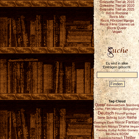
Gelesene Titel ab 2015
Gelesene Titel ab 2020
Gelesene Titel ab 2025
Rezis Romane
Rezis Mix
Rezis Hörspiel Manga
Rezis Filme Games ua
Rezis Queer
Vegan
Es wird in allen
Einträgen gesucht.
Tag-Cloud
Queer
BewusstSein
Nürnber
Comic
Film
Männer
Biographie
Deutsch
FoundFootage
Reihe
Serie
Schräg
Sci-Fi
Fantas
Horror
Dystopie
Dark
Drama
Märchen
Manga
Vega
Fremde Kultur
Action
Games
Mindfuck
BDSM
Thriller
Kurzgeschichten