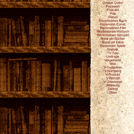
Oculus Quest
Passwort
Podcast
Pulp
Rätsel
Rezensionen Buch
Rezension Comic
Rezensionen Film
Rezensionen Hörbuch
Rezensionen Hörspiel
Rund um Bücher
Rund um Filme
Rezension Spiele
Statistik
TV Tipp
Umfrage
Vorgemerkt
Web
V-Gedanken
V-Nürnberg
V-Produkt
V-Rezept
V-Unterwegs
Widmung
Zerlegt
Zitate