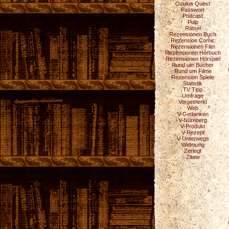
Oculus Quest
Passwort
Podcast
Pulp
Rätsel
Rezensionen Buch
Rezension Comic
Rezensionen Film
Rezensionen Hörbuch
Rezensionen Hörspiel
Rund um Bücher
Rund um Filme
Rezension Spiele
Statistik
TV Tipp
Umfrage
Vorgemerkt
Web
V-Gedanken
V-Nürnberg
V-Produkt
V-Rezept
V-Unterwegs
Widmung
Zerlegt
Zitate