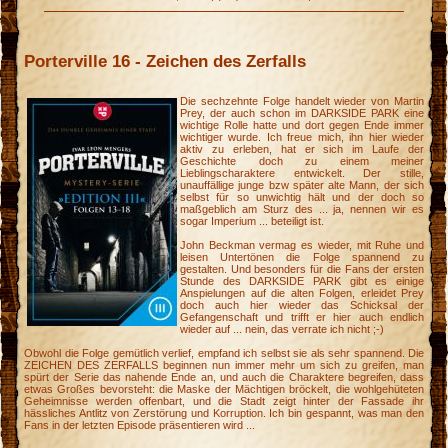
Porterville 16 - Zeichen des Zerfalls
Die sechzehnte Folge handelt wieder von Martin
Prey, der auch schon im DARKSIDE PARK eine
wichtige Rolle hatte und dort gegen Ende immer
wichtiger wurde. Ich freue mich, ihn hier wieder
aktiv zu erleben, hat er sich im Laufe der
Geschichte doch zu einem meiner
Lieblingscharaktere entwickelt. Der stille,
unauffällige junge bzw später alte Mann, der sich
selbst für so unwichtig hält und der doch so
maßgeblich am Sturz des ... ja, nennen wir es
sogar Imperium ... beteiligt ist.
John Beckman vermag es wieder, mit Ruhe und
leisen Untertönen die Folge spannend zu
gestalten. Und besonders für die Fans der ersten
Stunde des DARKSIDE PARK gibt es einige
Anspielungen auf die alten Folgen, erleidet Prey
doch auch hier wieder das Schicksal der
Gefangenschaft und trifft er hier auch endlich
wieder auf ... nein, das verrate ich nicht ;-)
Obwohl die Folge gemütlich verlief, empfand ich selbst sie als sehr spannend. Die
ZEICHEN DES ZERFALLS beginnen nun immer mehr um sich zu greifen, man
spürt der Serie das nahende Ende an, und auch die Charaktere begreifen, dass
etwas Großes bevorsteht: die Maske der Mächtigen bröckelt, die wohlgehüteten
Geheimnisse werden offenbart, und die Stadt zeigt hinter der Fassade ihr
hässliches Antlitz von Zerstörung und Korruption. Ich bin gespannt, was man den
Fans in der letzten Episode präsentieren wird ...