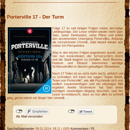
Porterville 17 - Der Turm
Folge 17 ist seit einigen Folgen meine derzeitige
Lieblingsfolge. Der Leser erfährt wieder mehr über
Sato, seine Denkweise, seine Pläne und erlebt
den anstehenden Untergang Portervilles. Anfangs
als verzeichnete Chronik, bald darauf wieder aus
seiner Ich-Perspektive.
Was in den letzten Folgen angedeutet wurde, wird
hier nun konkretisiert, der Schutzschirm bricht
und die Stadt beginnt zu zerfallen. Auch Brenner,
Hudson und Eleanor bekommen wichtige
Schlüsselrollen in diesem gewaltigen Showdown.
Nach 17 Teilen ist es nicht mehr leicht, wirklich viel
zu schreiben. Ich kann nur sagen "Super Arbeit,
Team von Porterville", wie alle Puzzleteile sich nun
endlich zusammenfügen und ein stimmiges Bild
ergeben. Anette Strohmeyer hat Sato einen
würdigen unwürdigen Abgang beschert, und der
Leser ist enttäuscht, dass es nun alles so schnell
ging, gerne wären wir länger hier verweilt ...
Als Mail versenden
SaschaSalamander
08.01.2014, 09.11
|
(0/0)
Kommentare
|
PL