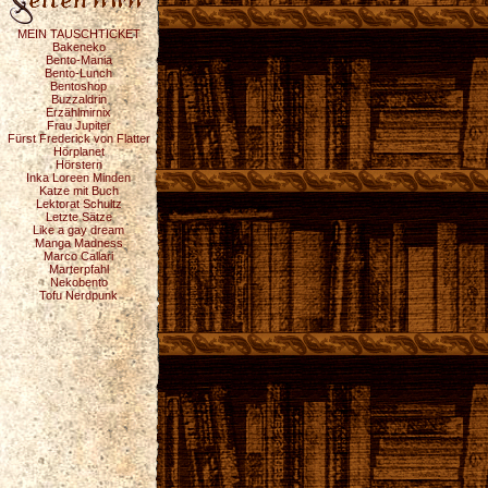
MEIN TAUSCHTICKET
Bakeneko
Bento-Mania
Bento-Lunch
Bentoshop
Buzzaldrin
Erzählmirnix
Frau Jupiter
Fürst Frederick von Flatter
Hörplanet
Hörstern
Inka Loreen Minden
Katze mit Buch
Lektorat Schultz
Letzte Sätze
Like a gay dream
Manga Madness
Marco Callari
Marterpfahl
Nekobento
Tofu Nerdpunk