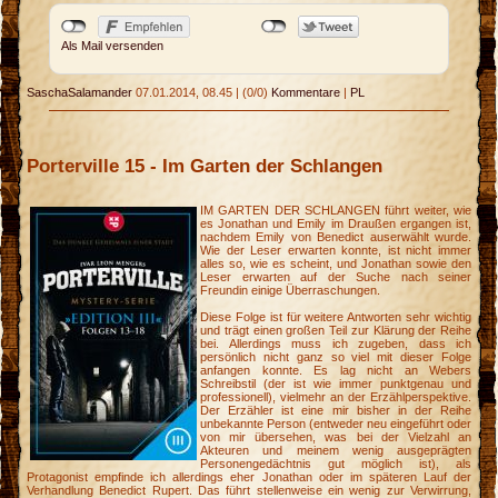
Als Mail versenden
SaschaSalamander
07.01.2014, 08.45
|
(0/0)
Kommentare
|
PL
Porterville 15 - Im Garten der Schlangen
IM GARTEN DER SCHLANGEN führt weiter, wie
es Jonathan und Emily im Draußen ergangen ist,
nachdem Emily von Benedict auserwählt wurde.
Wie der Leser erwarten konnte, ist nicht immer
alles so, wie es scheint, und Jonathan sowie den
Leser erwarten auf der Suche nach seiner
Freundin einige Überraschungen.
Diese Folge ist für weitere Antworten sehr wichtig
und trägt einen großen Teil zur Klärung der Reihe
bei. Allerdings muss ich zugeben, dass ich
persönlich nicht ganz so viel mit dieser Folge
anfangen konnte. Es lag nicht an Webers
Schreibstil (der ist wie immer punktgenau und
professionell), vielmehr an der Erzählperspektive.
Der Erzähler ist eine mir bisher in der Reihe
unbekannte Person (entweder neu eingeführt oder
von mir übersehen, was bei der Vielzahl an
Akteuren und meinem wenig ausgeprägten
Personengedächtnis gut möglich ist), als
Protagonist empfinde ich allerdings eher Jonathan oder im späteren Lauf der
Verhandlung Benedict Rupert. Das führt stellenweise ein wenig zur Verwirrung,