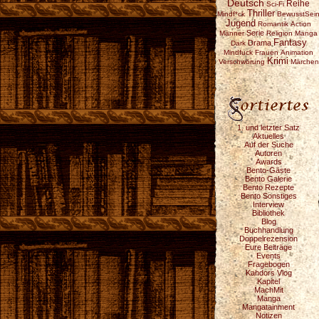
Deutsch
Reihe
Sci-Fi
Thriller
Mindf*ck
BewusstSei
Jugend
Romantik
Action
Serie
Männer
Religion
Manga
Fantasy
Drama
Dark
Mindfuck
Frauen
Animation
Krimi
Verschwörung
Märchen
1. und letzter Satz
Aktuelles
Auf der Suche
Autoren
Awards
Bento-Gäste
Bento Galerie
Bento Rezepte
Bento Sonstiges
Interview
Bibliothek
Blog
Buchhandlung
Doppelrezension
Eure Beiträge
Events
Fragebogen
Kahdors Vlog
Kapitel
MachMit
Manga
Mangatainment
Notizen