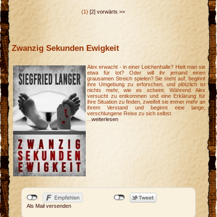
(1)
[2]
vorwärts >>
Zwanzig Sekunden Ewigkeit
Alex erwacht - in einer Leichenhalle? Hielt man sie
etwa für tot? Oder will ihr jemand einen
grausamen Streich spielen? Sie steht auf, beginnt
ihre Umgebung zu erforschen, und plötzlich ist
nichts mehr, wie es scheint. Während Alex
versucht zu entkommen und eine Erklärung für
ihre Situation zu finden, zweifelt sie immer mehr an
ihrem Verstand und beginnt eine lange,
verschlungene Reise zu sich selbst.
...
weiterlesen
e
p
Als Mail versenden