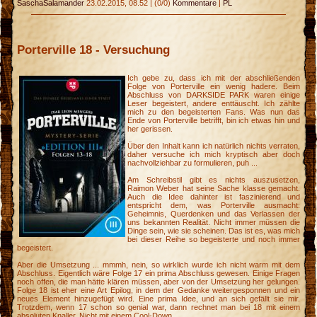
SaschaSalamander
23.02.2015, 08.52
|
(0/0)
Kommentare
|
PL
Porterville 18 - Versuchung
Ich gebe zu, dass ich mit der abschließenden
Folge von Porterville ein wenig hadere. Beim
Abschluss von DARKSIDE PARK waren einige
Leser begeistert, andere enttäuscht. Ich zählte
mich zu den begeisterten Fans. Was nun das
Ende von Porterville betrifft, bin ich etwas hin und
her gerissen.
Über den Inhalt kann ich natürlich nichts verraten,
daher versuche ich mich kryptisch aber doch
nachvollziehbar zu formulieren, puh ...
Am Schreibstil gibt es nichts auszusetzen,
Raimon Weber hat seine Sache klasse gemacht.
Auch die Idee dahinter ist faszinierend und
entspricht dem, was Porterville ausmacht:
Geheimnis, Querdenken und das Verlassen der
uns bekannten Realität. Nicht immer müssen die
Dinge sein, wie sie scheinen. Das ist es, was mich
bei dieser Reihe so begeisterte und noch immer
begeistert.
Aber die Umsetzung ... mmmh, nein, so wirklich wurde ich nicht warm mit dem
Abschluss. Eigentlich wäre Folge 17 ein prima Abschluss gewesen. Einige Fragen
noch offen, die man hätte klären müssen, aber von der Umsetzung her gelungen.
Folge 18 ist eher eine Art Epilog, in dem der Gedanke weitergesponnen und ein
neues Element hinzugefügt wird. Eine prima Idee, und an sich gefällt sie mir.
Trotzdem, wenn 17 schon so genial war, dann rechnet man bei 18 mit einem
absoluten Knaller. Nicht mit einem Cool-Down.