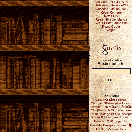
Gelesene Titel ab 2015
Gelesene Titel ab 2020
Gelesene Titel ab 2025
Rezis Romane
Rezis Mix
Rezis Hörspiel Manga
Rezis Filme Games ua
Rezis Queer
Vegan
Es wird in allen
Einträgen gesucht.
Tag-Cloud
Kinder
Comic
Kochen
Horror
Fachbuch
Philosophie
Queer
Schräg
Fremde Kultur
Film
Historisch
Öko
Abenteuer
FoundFootage
BDSM
Dystopi
Vegan
Erfahrungen
Nürnberg
Erotik
Games
Biographie
Ti
Komödie
Kurzgeschichten
Humor
Vampire
Tiere