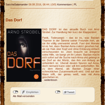
SaschaSalamander
08.08.2016, 08.44
|
(0/0)
Kommentare
|
PL
n
Das Dorf
DAS DORF ist das aktuelle Buch von Arno
Strobel. Zur Handlung hier kurz der Klappentext:
Panik, Todesangst – das ist es, was Bastian
Thanner in der Stimme seiner Freundin hört, als
sie ihn völlig unerwartet anruft. Fast drei Monate
ist es her, dass Bastian Anna zuletzt gesehen hat,
als sie Hals über Kopf und ohne Erklärung einfach
verschwunden ist. Jetzt braucht sie dringend
seine Hilfe, sie bangt um ihr Leben. Bastian macht
sich sofort auf die Suche nach Anna und gelangt in
ein Dorf an der Müritz, das ihm von Anfang an
unheimlich ist. Überall deuten Spuren auf Anna,
doch niemand kann oder will ihm weiterhelfen. Bis
zu dem Abend, als Bastian Zeuge einer
schrecklichen Zusammenkunft wird. Und auf den
Mann trifft, der genau weiß, was mit Anna
geschehen ist.
...
weiterlesen
Als Mail versenden