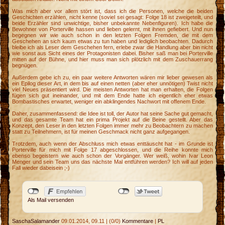
Was mich aber vor allem stört ist, dass ich die Personen, welche die beiden
Geschichten erzählen, nicht kenne (soviel sei gesagt: Folge 18 ist zweigeteilt, und
beide Erzähler sind unwichtige, bisher unbekannte Nebenfiguren). Ich habe die
Bewohner von Porterville hassen und lieben gelernt, mit ihnen gefiebert. Und nun
begegnen wir wie auch schon in den letzten Folgen Fremden, die mit dem
Geschehen an sich kaum etwas zu tun haben und lediglich beobachten. Dadurch
bleibe ich als Leser dem Geschehen fern, erlebe zwar die Handlung aber bin nicht
wie sonst aus Sicht eines der Protagonisten dabei. Bisher saß man bei Porterville
mitten auf der Bühne, und hier muss man sich plötzlich mit dem Zuschauerrang
begnügen.
Außerdem gebe ich zu, ein paar weitere Antworten wären mir lieber gewesen als
ein Epilog dieser Art, in dem bis auf einen netten (aber eher unnötigen) Twist nicht
viel Neues präsentiert wird. Die meisten Antworten hat man erhalten, die Folgen
fügen sich gut ineinander, und mit dem Ende hatte ich eigentlich eher etwas
Bombastisches erwartet, weniger ein abklingendes Nachwort mit offenem Ende.
Daher, zusammenfassend: die Idee ist toll, der Autor hat seine Sache gut gemacht,
und das gesamte Team hat ein prima Projekt auf die Beine gestellt. Aber das
Konzept, den Leser in den letzten Folgen immer mehr zu Beobachtern zu machen
statt zu Teilnehmern, ist für meinen Geschmack nicht ganz aufgegangen.
Trotzdem, auch wenn der Abschluss mich etwas enttäuscht hat - im Grunde ist
Porterville für mich mit Folge 17 abgeschlossen, und die Reihe konnte mich
ebenso begeistern wie auch schon der Vorgänger. Wer weiß, wohin Ivar Leon
Menger und sein Team uns das nächste Mal entführen werden? Ich will auf jeden
Fall wieder dabeisein ;-)
Als Mail versenden
SaschaSalamander
09.01.2014, 09.11
|
(0/0)
Kommentare
|
PL