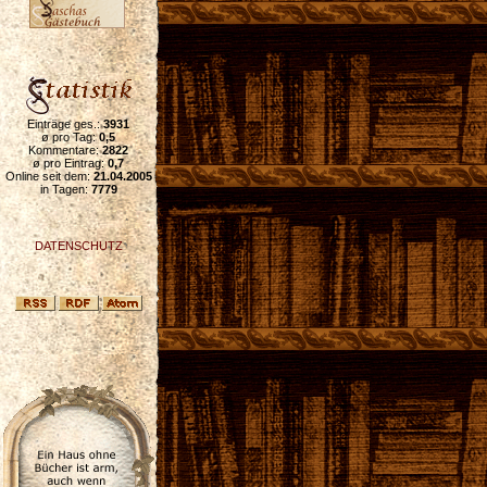
Einträge ges.:
3931
ø pro Tag:
0,5
Kommentare:
2822
ø pro Eintrag:
0,7
Online seit dem:
21.04.2005
in Tagen:
7779
DATENSCHUTZ