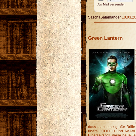
Als Mail versenden
SaschaSalamander
10.03.20
Green Lantern
dass man eine große Brill
überall OOOOH und AAAAH ri
Einerseits toll, diese neue T