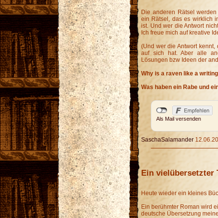
Die anderen Rätsel werden 
ein Rätsel, das es wirklich i
ist. Und wer die Antwort nich
Ich freue mich auf kreative Id
(Und wer die Antwort kennt, 
auf sich hat. Aber alle an
Lösungen bzw Ideen der and
Why is a raven like a writin
Was haben ein Rabe und ei
Als Mail versenden
SaschaSalamander
12.06.20
Ein vielübersetzter 
Heute wieder ein kleines Büc
Ein berühmter Roman wird ein
deutsche Übersetzung meiner