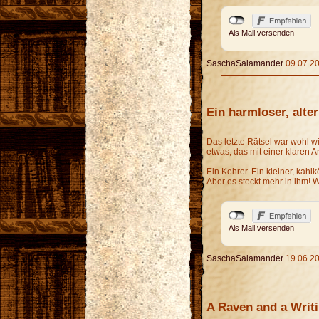
Als Mail versenden
SaschaSalamander
09.07.20
Ein harmloser, alte
Das letzte Rätsel war wohl w
etwas, das mit einer klaren A
Ein Kehrer. Ein kleiner, kahlk
Aber es steckt mehr in ihm!
Als Mail versenden
SaschaSalamander
19.06.20
A Raven and a Writ