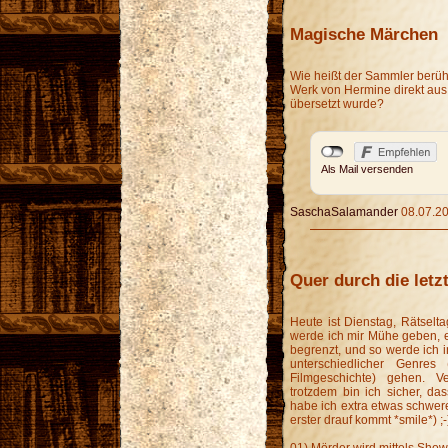
Magische Märchen
Wie heißt der Sammler berü
Werk von Hermine direkt aus
übersetzt wurde?
Als Mail versenden
SaschaSalamander
08.07.20
Quer durch die letz
Heute ist Dienstag, Rätsel
werde ich mir Mühe geben, es
begrenzt, und so werde ich i
unterschiedlicher Genres
Filmgeschichte) gehen. V
trotzdem bin ich sicher, d
habe ich extra etwas schwere
erster drauf kommt *smile*) ;-
01) Mörder wird mittels Show