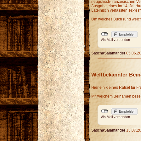
neugotisch-französischen Ve
Ausgabe eines im 14. Jahrh
Lateinisch verfassten Textes"
Um welches Buch (und welche
Als Mail versenden
SaschaSalamander
05.06.20
Weltbekannter Bei
Hier ein kleines Rätsel für Fr
Mit welchem Beinamen bezei
Als Mail versenden
SaschaSalamander
13.07.20