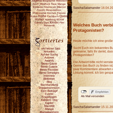
Jugend
Biographie
Historisch
Sci-Fi
Mindfuck
Tiere
Manga
Komödie
Abenteuer
Männer
SaschaSalamander
16.04.20
Frauen
BewusstSein
Philosophie
Kochen
Fremde
Reihe
Queer
Kultur
Fachbuch
Humor
Nürnberg
BDSM
Kinder
Games
Dark
Film
Welches Buch verbir
Romantik
Protagonisten?
Heute möchte ich eine große
Sucht Euch ein bekanntes Bu
1. und letzter Satz
gelesene, falls Ihr denkt, da
Aktuelles
Auf der Suche
Protagonisten?
Autoren
Awards
Die Antwort bitte nicht verrat
Bento-Gäste
Genre das Buch zu finden ist,
Bento Galerie
paar Kommentare abwarten un
Bento Rezepte
Lösung kommt. Ich bin gespan
Bento Sonstiges
Interview
Bibliothek
Blog
Buchhandlung
Doppelrezension
Eure Beiträge
Events
Als Mail versenden
Fragebogen
Kahdors Vlog
Kapitel
MachMit
SaschaSalamander
15.11.20
Manga
Mangatainment