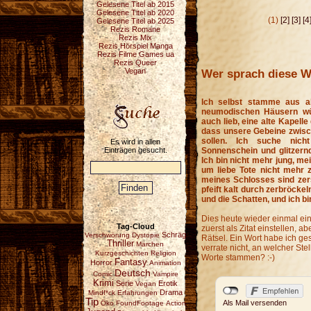
Gelesene Titel ab 2015
Gelesene Titel ab 2020
(1)
[2]
[3]
[4
Gelesene Titel ab 2025
Rezis Romane
Rezis Mix
Rezis Hörspiel Manga
Rezis Filme Games ua
Rezis Queer
Wer sprach diese W
Vegan
Ich selbst stamme aus al
neumodischen Häusern wür
auch lieb, eine alte Kapelle
dass unsere Gebeine zwisc
sollen. Ich suche nich
Es wird in allen
Einträgen gesucht.
Sonnenschein und glitzernd
Ich bin nicht mehr jung, mei
um liebe Tote nicht mehr
meines Schlosses sind zers
pfeift kalt durch zerbröcke
und die Schatten, und ich b
Dies heute wieder einmal ein 
Tag-Cloud
zuerst als Zitat einstellen, a
Schräg
Verschwörung
Dystopie
Rätsel. Ein Wort habe ich ges
Thriller
Märchen
verrate nicht, an welcher Ste
Kurzgeschichten
Religion
Worte stammen? :-)
Fantasy
Horror
Animation
Deutsch
Comic
Vampire
Krimi
Serie
Erotik
Vegan
Drama
Mindf*ck
Erfahrungen
Tip
Als Mail versenden
Öko
FoundFootage
Action