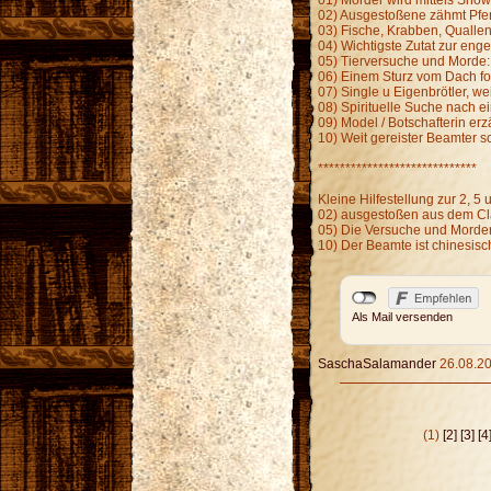
02) Ausgestoßene zähmt Pfer
03) Fische, Krabben, Qualle
04) Wichtigste Zutat zur enge
05) Tierversuche und Morde:
06) Einem Sturz vom Dach fo
07) Single u Eigenbrötler, w
08) Spirituelle Suche nach e
09) Model / Botschafterin er
10) Weit gereister Beamter s
*****************************
Kleine Hilfestellung zur 2, 5 
02) ausgestoßen aus dem Clan
05) Die Versuche und Mord
10) Der Beamte ist chinesisc
Als Mail versenden
SaschaSalamander
26.08.20
(1)
[2]
[3]
[4