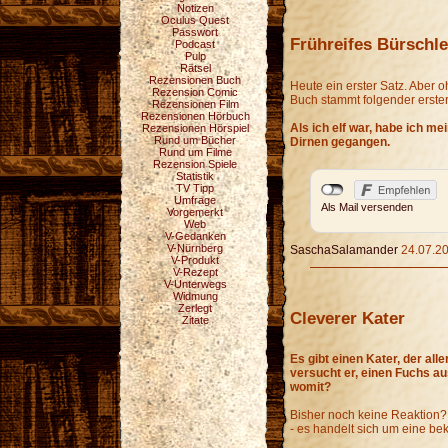
Notizen
Oculus Quest
Passwort
Frühreifes Bürschle
Podcast
Pulp
Rätsel
Rezensionen Buch
Heute ein erster Satz. Aber 
Rezension Comic
Buch stammt folgender erste
Rezensionen Film
Rezensionen Hörbuch
Als ich elf war, habe ich m
Rezensionen Hörspiel
Rund um Bücher
Dirnen gegangen.
Rund um Filme
Rezension Spiele
Statistik
TV Tipp
Umfrage
Als Mail versenden
Vorgemerkt
Web
V-Gedanken
V-Nürnberg
SaschaSalamander
24.07.20
V-Produkt
V-Rezept
V-Unterwegs
Widmung
Zerlegt
Cleverer Kater
Zitate
Es gibt einen Kater, der alle
versucht er, einen Fuchs au
womit?
Bisher noch keine Reaktion? 
- es handelt sich um eine be