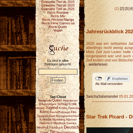
Gelesene Titel ab 2015
Gelesene Titel ab 2020
(1)
[2]
[3]
[4
Gelesene Titel ab 2025
Rezis Romane
Rezis Mix
Rezis Hörspiel Manga
Rezis Filme Games ua
Rezis Queer
Jahresrückblick 20
Vegan
2020 war ein seltsames Jah
allerdings recht wenig ausg
Mehr Zeit zum Lesen hatte ic
eingespannt war und auch e
Zeit kosten und von Bildschi
Es wird in allen
Einträgen gesucht.
...
weiterlesen
Als Mail versenden
SaschaSalamander
05.01.20
Tag-Cloud
Queer
Romantik
Abenteuer
Schräg
Erotik
Erfahrungen
Jugend
Vegan
Action
Dystopie
Krimi
FoundFootage
Film
Star Trek Picard - D
Vampire
Dark
Kurzgeschichten
Komödie
Nürnberg
Männer
Historisch
Mindfuck
Games
Deutsch
Mindf*ck
Fachbuch
Tip
Comic
Verschwörung