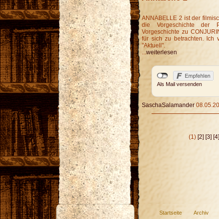
ANNABELLE 2 ist der filmis
die Vorgeschichte der
Vorgeschichte zu CONJURING
für sich zu betrachten. Ich
"Aktuell".
...
weiterlesen
Als Mail versenden
SaschaSalamander
08.05.20
(1)
[2]
[3]
[4
Startseite
Archiv