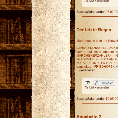
Als Mail versenden
SaschaSalamander
06.07.20
Der letzte Regen
Man beachte bitte die Hinwei
>Antonia Michaelis< - Ich ha
davon hat mich absolut b
MÄRCHENERZÄHLER<, >
>NASHVILLE<, >SOLANGE
>OLIVER UND TWIST< od
ganz okay. >FRIEDHOFSKIND<
...
weiterlesen
Als Mail versenden
SaschaSalamander
10.05.20
Annabelle 2