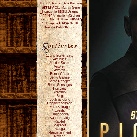
Humor
BewusstSein
Kochen
Fantasy
Serie
Öko
Manga
Drama
Biographie
BDSM
Thriller
Animation
Märchen
Horror
Kinder
Tiere
Religion
Reihe
Philosophie
Sci-Fi
Fremde Kultur
Frauen
1. und letzter Satz
Aktuelles
Auf der Suche
Autoren
Awards
Bento-Gäste
Bento Galerie
Bento Rezepte
Bento Sonstiges
Interview
Bibliothek
Blog
Buchhandlung
Doppelrezension
Eure Beiträge
Events
Fragebogen
Kahdors Vlog
Kapitel
MachMit
Manga
Mangatainment
Notizen