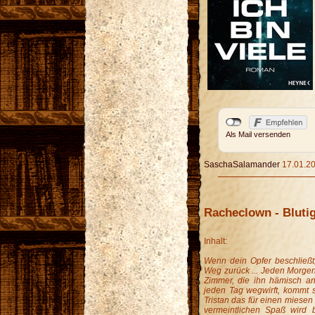
Als Mail versenden
SaschaSalamander
17.01.20
Racheclown - Bluti
Inhalt:
Wenn dein Opfer beschließt
Weg zurück ...
Jeden Morgen 
Zimmer, die ihn hämisch an
jeden Tag wegwirft, kommt s
Tristan das für einen miese
vermeintlichen Spaß wird b