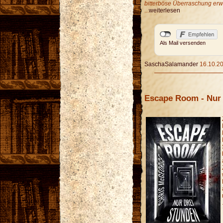
bitterböse Überraschung erwa
...
weiterlesen
Als Mail versenden
SaschaSalamander
16.10.20
Escape Room - Nur 