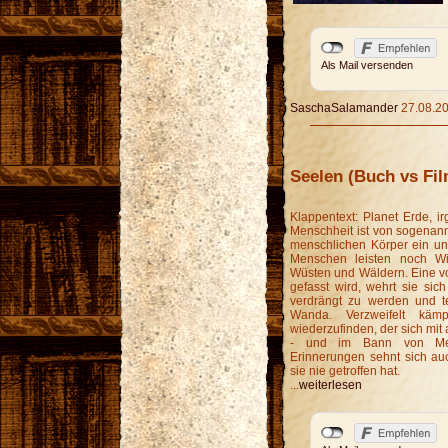
Als Mail versenden
SaschaSalamander
27.08.20
Seelen (Buch vs Fil
Klappentext: Planet Erde, i
Menschheit ist von sogenannt
menschlichen Körper ein un
Menschen leisten noch Wi
Wüsten und Wäldern. Eine von
gefasst wird, wehrt sie sic
verdrängt zu werden und te
Wanda. Verzweifelt käm
wiederzufinden, der sich mit
- und im Bann von Mela
Erinnerungen sehnt sich a
sie nie getroffen hat.
...
weiterlesen