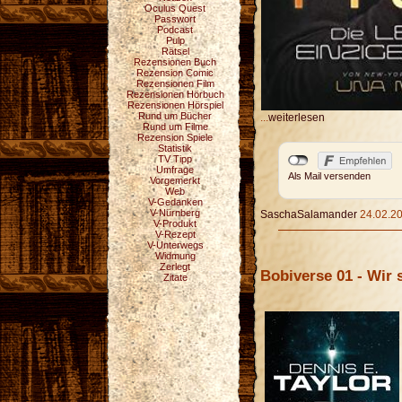
Oculus Quest
Passwort
Podcast
Pulp
Rätsel
Rezensionen Buch
Rezension Comic
Rezensionen Film
Rezensionen Hörbuch
Rezensionen Hörspiel
Rund um Bücher
...
weiterlesen
Rund um Filme
Rezension Spiele
Statistik
TV Tipp
Umfrage
Als Mail versenden
Vorgemerkt
Web
V-Gedanken
V-Nürnberg
SaschaSalamander
24.02.20
V-Produkt
V-Rezept
V-Unterwegs
Widmung
Zerlegt
Bobiverse 01 - Wir s
Zitate