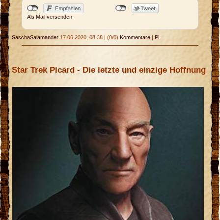
Als Mail versenden
SaschaSalamander
17.06.2020, 08.38
|
(0/0)
Kommentare
|
PL
Star Trek Picard - Die letzte und einzige Hoffnung