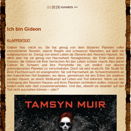
(1)
[2]
[3]
vorwärts >>
Ich bin Gideon
KLAPPENTEXT
Gideon Nav reicht es. Sie hat genug von dem düsteren Planeten voller
verknöcherter Nonnen, starrer Regeln und schwarzer Klamotten, auf dem sie
aufgewachsen ist. Genug von einem Leben als Dienerin des Neunten Hauses. Vor
allem aber hat sie genug von Harrowhark Nonagesimus, der Erbin eben jenes
Hauses, die Gideon mit ihrer herrischen Art das Leben schwer macht. Also packt
Gideon ihr Schwert und ihre Pornohefte ein, um endlich von diesem
gottverlassenen Planeten zu verschwinden. Doch sie wird erwischt. Die Strafe für
ihren Fluchtversuch ist unangenehm: Sie soll Harrowhark als Schwertmeisterin an
den kaiserlichen Hof begleiten, wo diese, gemeinsam mit den Erben der anderen
royalen Häuser, an einem Wettkampf auf Leben und Tod teilnimmt. Wenn sie den
Untergang des Neunten Hauses und ihres Planeten verhindern wollen, müssen die
beiden wohl oder übel zusammenarbeiten. Und das, obwohl sie einander auf den
Tod nicht ausstehen können – oder?
n
k