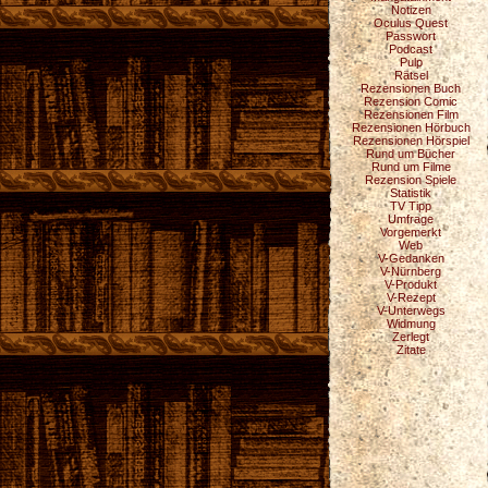
Notizen
Oculus Quest
Passwort
Podcast
Pulp
Rätsel
Rezensionen Buch
Rezension Comic
Rezensionen Film
Rezensionen Hörbuch
Rezensionen Hörspiel
Rund um Bücher
Rund um Filme
Rezension Spiele
Statistik
TV Tipp
Umfrage
Vorgemerkt
Web
V-Gedanken
V-Nürnberg
V-Produkt
V-Rezept
V-Unterwegs
Widmung
Zerlegt
Zitate