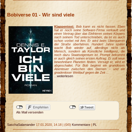
Bobiverse 01 - Wir sind viele
Klappentext:
Bob kann es nicht fassen. Eben
hat er noch seine Software-Firma verkauft und
einen Vertrag über das Einfrieren seines Körpers
nach seinem Tod unterschrieben, da ist es auch
schon vorbei mit ihm. Er wird beim Überqueren
der Straße überfahren. Hundert Jahre später
wacht Bob wieder auf, allerdings nicht als
Mensch, sondern als Künstliche Intelligenz, die
noch dazu Staatseigentum ist. Prompt bekommt
er auch gleich seinen ersten Auftrag: Er soll neue
bewohnbare Planeten finden. Versagt er, wird er
abgeschaltet. Für Bob beginnt ein grandioses
Abenteuer zwischen den Sternen – und ein
gnadenloser Wettlauf gegen die Zeit ...
...
weiterlesen
Als Mail versenden
SaschaSalamander
17.01.2020, 14.18
|
(0/0)
Kommentare
|
PL