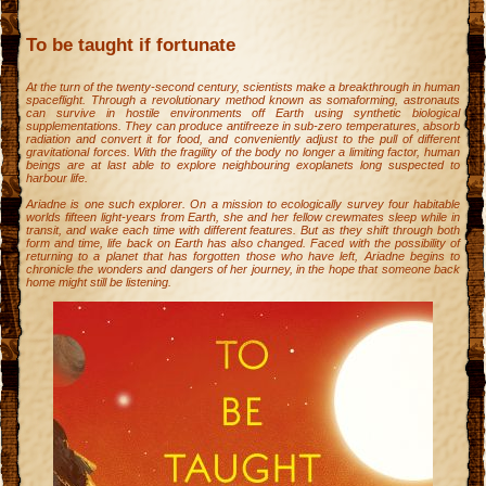
To be taught if fortunate
At the turn of the twenty-second century, scientists make a breakthrough in human
spaceflight. Through a revolutionary method known as somaforming, astronauts
can survive in hostile environments off Earth using synthetic biological
supplementations. They can produce antifreeze in sub-zero temperatures, absorb
radiation and convert it for food, and conveniently adjust to the pull of different
gravitational forces. With the fragility of the body no longer a limiting factor, human
beings are at last able to explore neighbouring exoplanets long suspected to
harbour life.
Ariadne is one such explorer. On a mission to ecologically survey four habitable
worlds fifteen light-years from Earth, she and her fellow crewmates sleep while in
transit, and wake each time with different features. But as they shift through both
form and time, life back on Earth has also changed. Faced with the possibility of
returning to a planet that has forgotten those who have left, Ariadne begins to
chronicle the wonders and dangers of her journey, in the hope that someone back
home might still be listening.