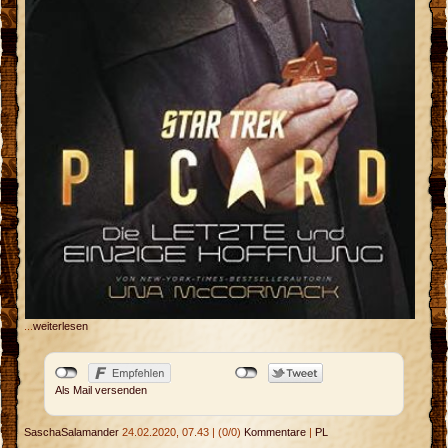
...
weiterlesen
Als Mail versenden
SaschaSalamander
24.02.2020, 07.43
|
(0/0)
Kommentare
|
PL