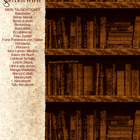
MEIN TAUSCHTICKET
Bakeneko
Bento-Mania
Bento-Lunch
Bentoshop
Buzzaldrin
Erzählmirnix
Frau Jupiter
Fürst Frederick von Flatter
Hörplanet
Hörstern
Inka Loreen Minden
Katze mit Buch
Lektorat Schultz
Letzte Sätze
Like a gay dream
Manga Madness
Marco Callari
Marterpfahl
Nekobento
Tofu Nerdpunk