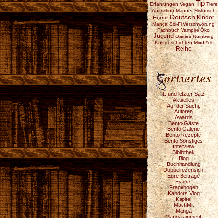
Tip
Erfahrungen
Vegan
Tiere
Animation
Männer
Historisch
Deutsch
Horror
Kinder
Manga
Sci-Fi
Verschwörung
Fachbuch
Vampire
Öko
Jugend
Games
Nürnberg
Kurzgeschichten
Mindf*ck
Reihe
1. und letzter Satz
Aktuelles
Auf der Suche
Autoren
Awards
Bento-Gäste
Bento Galerie
Bento Rezepte
Bento Sonstiges
Interview
Bibliothek
Blog
Buchhandlung
Doppelrezension
Eure Beiträge
Events
Fragebogen
Kahdors Vlog
Kapitel
MachMit
Manga
Mangatainment