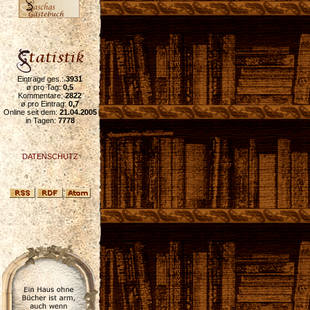
Einträge ges.:
3931
ø pro Tag:
0,5
Kommentare:
2822
ø pro Eintrag:
0,7
Online seit dem:
21.04.2005
in Tagen:
7778
DATENSCHUTZ