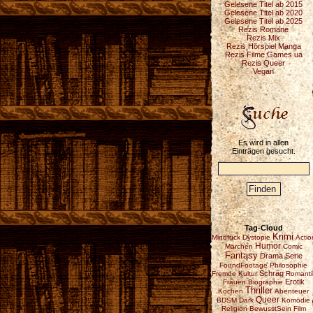
Gelesene Titel ab 2015
Gelesene Titel ab 2020
Gelesene Titel ab 2025
Rezis Romane
Rezis Mix
Rezis Hörspiel Manga
Rezis Filme Games ua
Rezis Queer
Vegan
Es wird in allen
Einträgen gesucht.
Tag-Cloud
Krimi
Mindfuck
Dystopie
Actio
Humor
Märchen
Comic
Fantasy
Drama
Serie
FoundFootage
Philosophie
Schräg
Fremde Kultur
Romanti
Erotik
Frauen
Biographie
Thriller
Kochen
Abenteuer
Queer
BDSM
Dark
Komödie
Religion
BewusstSein
Film