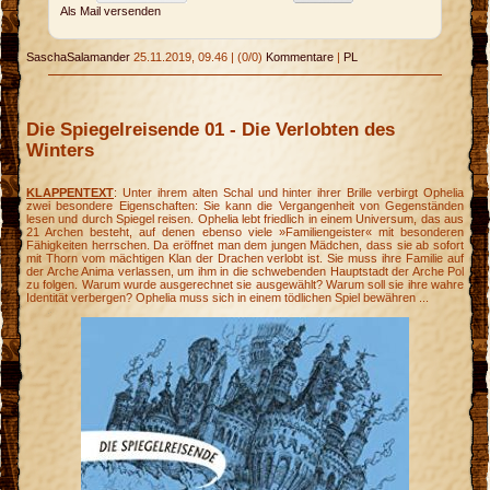
Als Mail versenden
SaschaSalamander
25.11.2019, 09.46
|
(0/0)
Kommentare
|
PL
Die Spiegelreisende 01 - Die Verlobten des
Winters
KLAPPENTEXT
: Unter ihrem alten Schal und hinter ihrer Brille verbirgt Ophelia
zwei besondere Eigenschaften: Sie kann die Vergangenheit von Gegenständen
lesen und durch Spiegel reisen. Ophelia lebt friedlich in einem Universum, das aus
21 Archen besteht, auf denen ebenso viele »Familiengeister« mit besonderen
Fähigkeiten herrschen. Da eröffnet man dem jungen Mädchen, dass sie ab sofort
mit Thorn vom mächtigen Klan der Drachen verlobt ist. Sie muss ihre Familie auf
der Arche Anima verlassen, um ihm in die schwebenden Hauptstadt der Arche Pol
zu folgen. Warum wurde ausgerechnet sie ausgewählt? Warum soll sie ihre wahre
Identität verbergen? Ophelia muss sich in einem tödlichen Spiel bewähren ...