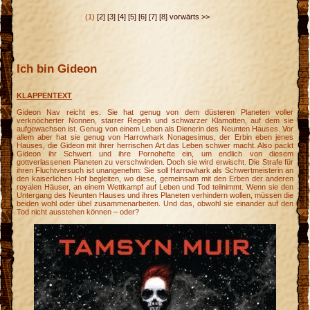
(1)
[2]
[3]
[4]
[5]
[6]
[7]
[8]
vorwärts >>
Ich bin Gideon
KLAPPENTEXT
Gideon Nav reicht es. Sie hat genug von dem düsteren Planeten voller
verknöcherter Nonnen, starrer Regeln und schwarzer Klamotten, auf dem sie
aufgewachsen ist. Genug von einem Leben als Dienerin des Neunten Hauses. Vor
allem aber hat sie genug von Harrowhark Nonagesimus, der Erbin eben jenes
Hauses, die Gideon mit ihrer herrischen Art das Leben schwer macht. Also packt
Gideon ihr Schwert und ihre Pornohefte ein, um endlich von diesem
gottverlassenen Planeten zu verschwinden. Doch sie wird erwischt. Die Strafe für
ihren Fluchtversuch ist unangenehm: Sie soll Harrowhark als Schwertmeisterin an
den kaiserlichen Hof begleiten, wo diese, gemeinsam mit den Erben der anderen
royalen Häuser, an einem Wettkampf auf Leben und Tod teilnimmt. Wenn sie den
Untergang des Neunten Hauses und ihres Planeten verhindern wollen, müssen die
beiden wohl oder übel zusammenarbeiten. Und das, obwohl sie einander auf den
Tod nicht ausstehen können – oder?
n
r