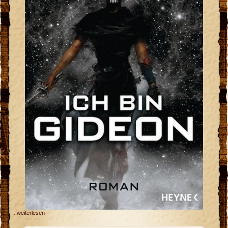
r
n
...
weiterlesen