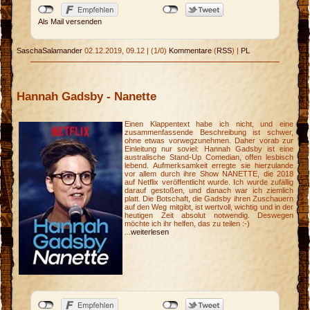
Als Mail versenden
SaschaSalamander
02.12.2019, 09.12
|
(1/0)
Kommentare
(
RSS
) |
PL
Hannah Gadsby - Nanette
Einen Klappentext habe ich nicht, und eine
zusammenfassende Beschreibung ist schwer,
ohne etwas vorwegzunehmen. Daher vorab zur
Einleitung nur soviel: Hannah Gadsby ist eine
australische Stand-Up Comedian, offen lesbisch
lebend. Aufmerksamkeit erregte sie hierzulande
vor allem durch ihre Show NANETTE, die 2018
auf Netflix veröffentlicht wurde. Ich wurde zufällig
darauf gestoßen, und danach war ich ziemlich
platt. Die Botschaft, die Gadsby ihren Zuschauern
auf den Weg mitgibt, ist wertvoll, wichtig und in der
heutigen Zeit absolut notwendig. Deswegen
möchte ich ihr helfen, das zu teilen :-)
...
weiterlesen