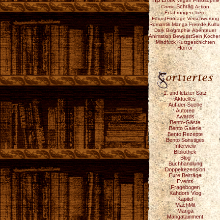
Erotik
Vegan
Philosophie
Schräg
Comic
Action
Erfahrungen
Tiere
FoundFootage
Verschwörung
Romantik
Manga
Fremde Kultu
Dark
Biographie
Abenteuer
Animation
BewusstSein
Koche
Mindfuck
Kurzgeschichten
Horror
1. und letzter Satz
Aktuelles
Auf der Suche
Autoren
Awards
Bento-Gäste
Bento Galerie
Bento Rezepte
Bento Sonstiges
Interview
Bibliothek
Blog
Buchhandlung
Doppelrezension
Eure Beiträge
Events
Fragebogen
Kahdors Vlog
Kapitel
MachMit
Manga
Mangatainment