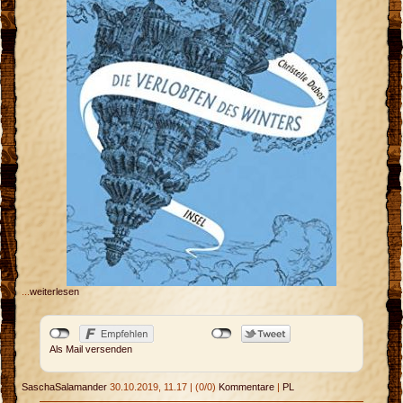
...
weiterlesen
Als Mail versenden
SaschaSalamander
30.10.2019, 11.17
|
(0/0)
Kommentare
|
PL