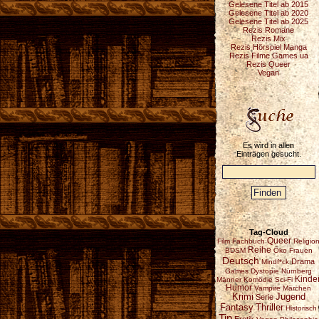
Gelesene Titel ab 2015
Gelesene Titel ab 2020
Gelesene Titel ab 2025
Rezis Romane
Rezis Mix
Rezis Hörspiel Manga
Rezis Filme Games ua
Rezis Queer
Vegan
Es wird in allen
Einträgen gesucht.
Tag-Cloud
Queer
Film
Fachbuch
Religio
Reihe
BDSM
Öko
Frauen
Deutsch
Drama
Mindf*ck
Games
Dystopie
Nürnberg
Kinde
Männer
Komödie
Sci-Fi
Humor
Vampire
Märchen
Krimi
Jugend
Serie
Fantasy
Thriller
Historisch
Tip