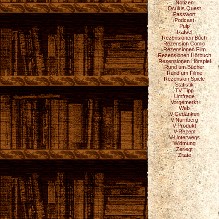
Notizen
Oculus Quest
Passwort
Podcast
Pulp
Rätsel
Rezensionen Buch
Rezension Comic
Rezensionen Film
Rezensionen Hörbuch
Rezensionen Hörspiel
Rund um Bücher
Rund um Filme
Rezension Spiele
Statistik
TV Tipp
Umfrage
Vorgemerkt
Web
V-Gedanken
V-Nürnberg
V-Produkt
V-Rezept
V-Unterwegs
Widmung
Zerlegt
Zitate