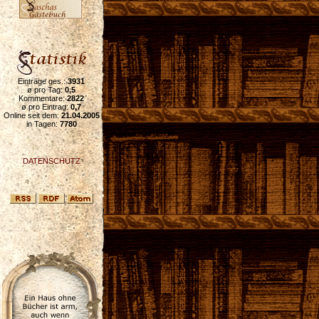
Einträge ges.:
3931
ø pro Tag:
0,5
Kommentare:
2822
ø pro Eintrag:
0,7
Online seit dem:
21.04.2005
in Tagen:
7780
DATENSCHUTZ