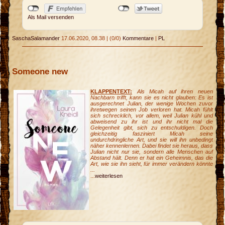
Als Mail versenden
SaschaSalamander
17.06.2020, 08.38
|
(0/0)
Kommentare
|
PL
Someone new
KLAPPENTEXT:
Als Micah auf ihren neuen
Nachbarn trifft, kann sie es nicht glauben: Es ist
ausgerechnet Julian, der wenige Wochen zuvor
ihretwegen seinen Job verloren hat. Micah fühlt
sich schrecklich, vor allem, weil Julian kühl und
abweisend zu ihr ist und ihr nicht mal die
Gelegenheit gibt, sich zu entschuldigen. Doch
gleichzeitig fasziniert Micah seine
undurchdringliche Art, und sie will ihn unbedingt
näher kennenlernen. Dabei findet sie heraus, dass
Julian nicht nur sie, sondern alle Menschen auf
Abstand hält. Denn er hat ein Geheimnis, das die
Art, wie sie ihn sieht, für immer verändern könnte
...
...
weiterlesen