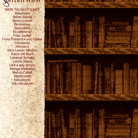
MEIN TAUSCHTICKET
Bakeneko
Bento-Mania
Bento-Lunch
Bentoshop
Buzzaldrin
Erzählmirnix
Frau Jupiter
Fürst Frederick von Flatter
Hörplanet
Hörstern
Inka Loreen Minden
Katze mit Buch
Lektorat Schultz
Letzte Sätze
Like a gay dream
Manga Madness
Marco Callari
Marterpfahl
Nekobento
Tofu Nerdpunk