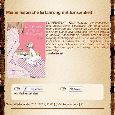
Meine lesbische Erfahrung mit Einsamkeit
KLAPPENTEXT
:
Kabi Nagatas schonungslose
und preisgekrönte Biographie: Die zehn Jahre
nach Abschluss der Oberschule verbringt Nagata
mit einem Gefühl des Erstickens. Um sich daraus
zu befreien, beschließt sie, endlich ihrer sexuellen
Neigung nachzugehen und sich in die Arme einer
lesbischen Prostituierten zu begeben. Ein
offenherziges Bekenntnis einer Frau, die bis an
ihre Grenzen geht und mutig neue Wege
einschlägt.
...
weiterlesen
Als Mail versenden
SaschaSalamander
28.10.2019, 11.06
|
(0/0)
Kommentare
|
PL