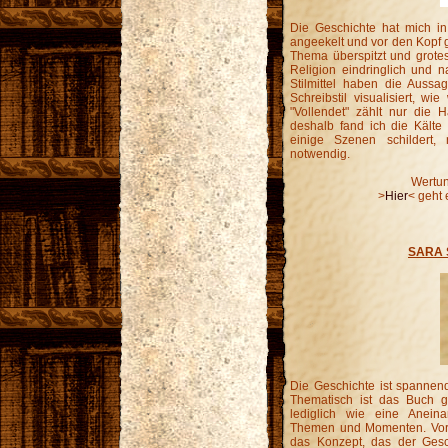
Die Geschichte hat mich in
angeekelt und vor den Kopf g
Thema überspitzt und grotesk
Religion eindringlich und n
Stilmittel haben die Aussag
Schreibstil visualisiert, w
"Vollendet" zählt nur die 
deshalb fand ich die Kälte 
einige Szenen schildert,
notwendig.
Wertun
>
Hier
< geht 
SARA 
Die Geschichte ist spannend
Thematisch ist das Buch gr
lediglich wie eine Anein
Themen und Momenten. Vorde
das Konzept, das der Gesch