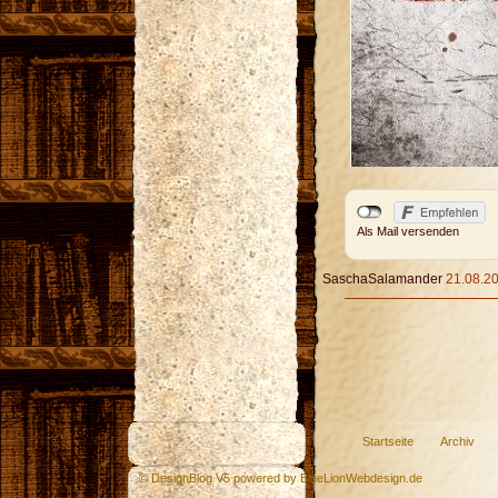
Als Mail versenden
SaschaSalamander
21.08.20
Startseite
Archiv
© DesignBlog V5 powered by BlueLionWebdesign.de