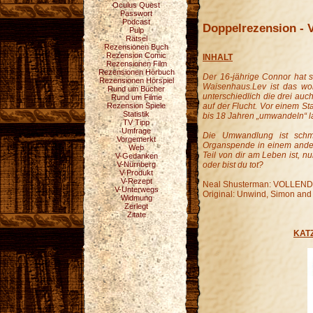
Oculus Quest
Passwort
Podcast
Doppelrezension - V
Pulp
Rätsel
Rezensionen Buch
Rezension Comic
INHALT
Rezensionen Film
Rezensionen Hörbuch
Der 16-jährige Connor hat st
Rezensionen Hörspiel
Waisenhaus.Lev ist das woh
Rund um Bücher
unterschiedlich die drei auc
Rund um Filme
auf der Flucht. Vor einem Sta
Rezension Spiele
Statistik
bis 18 Jahren „umwandeln“ 
TV Tipp
Umfrage
Die Umwandlung ist schme
Vorgemerkt
Organspende in einem ande
Web
Teil von dir am Leben ist, n
V-Gedanken
oder bist du tot?
V-Nürnberg
V-Produkt
V-Rezept
Neal Shusterman: VOLLENDE
V-Unterwegs
Original: Unwind, Simon and
Widmung
Zerlegt
Zitate
KATZ