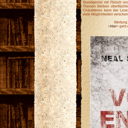
Grundgerüst mit Fleisch un
Themen bleiben oberflächli
Charakteren kann der Lese
viele Möglichkeiten verschenk
Wertung:
>
Hier
< geht 