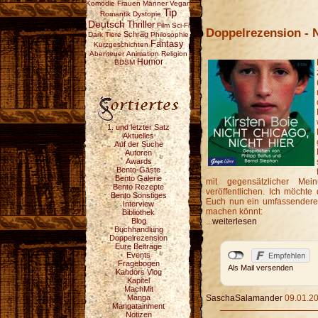
Komödie
Frauen
Männer
Vegan
Tip
Romantik
Dystopie
Deutsch
Thriller
Film
Sci-Fi
Doppelrezension - N
Schräg
Dark
Tiere
Philosophie
Fantasy
Kurzgeschichten
Abenteuer
Animation
Religion
Humor
BDSM
1. und letzter Satz
Aktuelles
Auf der Suche
Autoren
Awards
Bento-Gäste
Bento Galerie
mit gegensätzlicher Me
Bento Rezepte
veröffentlichen. Ich möchte
Bento Sonstiges
Euch nun ein umfassender
Interview
machen könnt:
Bibliothek
Blog
...
weiterlesen
Buchhandlung
Doppelrezension
Eure Beiträge
Events
Fragebogen
Als Mail versenden
Kahdors Vlog
Kapitel
MachMit
Manga
SaschaSalamander
09.01.20
Mangatainment
Notizen