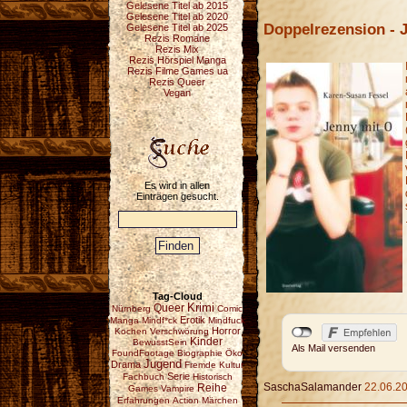
Gelesene Titel ab 2015
Gelesene Titel ab 2020
Doppelrezension - 
Gelesene Titel ab 2025
Rezis Romane
Rezis Mix
Rezis Hörspiel Manga
Rezis Filme Games ua
Rezis Queer
Vegan
Es wird in allen
Einträgen gesucht.
Tag-Cloud
Krimi
Queer
Nürnberg
Comic
Erotik
Manga
Mindf*ck
Mindfuck
Horror
Kochen
Verschwörung
Kinder
BewusstSein
Als Mail versenden
FoundFootage
Biographie
Öko
Jugend
Drama
Fremde Kultur
Serie
Fachbuch
Historisch
SaschaSalamander
22.06.20
Reihe
Games
Vampire
Erfahrungen
Action
Märchen