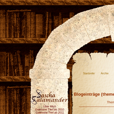
Startseite
Archiv
Blogeinträge (theme
The
Über Mich
Gelesene Titel bis 2010
Gelesene Titel ab 2011