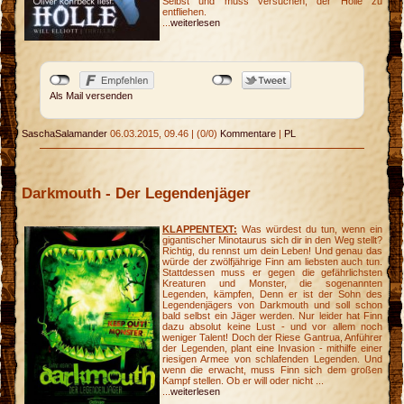
Selbst und muss versuchen, der Hölle zu
entfliehen.
...
weiterlesen
Als Mail versenden
SaschaSalamander
06.03.2015, 09.46
|
(0/0)
Kommentare
|
PL
Darkmouth - Der Legendenjäger
KLAPPENTEXT:
Was würdest du tun, wenn ein
gigantischer Minotaurus sich dir in den Weg stellt?
Richtig, du rennst um dein Leben! Und genau das
würde der zwölfjährige Finn am liebsten auch tun.
Stattdessen muss er gegen die gefährlichsten
Kreaturen und Monster, die sogenannten
Legenden, kämpfen, Denn er ist der Sohn des
Legendenjägers von Darkmouth und soll schon
bald selbst ein Jäger werden. Nur leider hat Finn
dazu absolut keine Lust - und vor allem noch
weniger Talent! Doch der Riese Gantrua, Anführer
der Legenden, plant eine Invasion - mithilfe einer
riesigen Armee von schlafenden Legenden. Und
wenn die erwacht, muss Finn sich dem großen
Kampf stellen. Ob er will oder nicht ...
...
weiterlesen