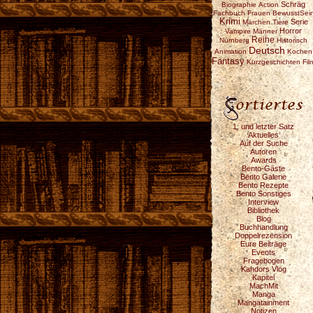
Schräg
Biographie
Action
Fachbuch
Frauen
BewusstSei
Krimi
Serie
Märchen
Tiere
Horror
Vampire
Männer
Reihe
Nürnberg
Historisch
Deutsch
Animation
Kochen
Fantasy
Kurzgeschichten
Fil
1. und letzter Satz
Aktuelles
Auf der Suche
Autoren
Awards
Bento-Gäste
Bento Galerie
Bento Rezepte
Bento Sonstiges
Interview
Bibliothek
Blog
Buchhandlung
Doppelrezension
Eure Beiträge
Events
Fragebogen
Kahdors Vlog
Kapitel
MachMit
Manga
Mangatainment
Notizen