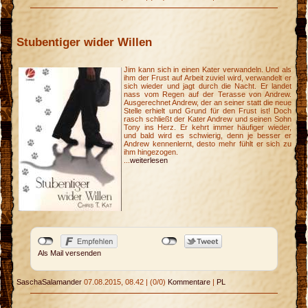
Stubentiger wider Willen
Jim kann sich in einen Kater verwandeln. Und als
ihm der Frust auf Arbeit zuviel wird, verwandelt er
sich wieder und jagt durch die Nacht. Er landet
nass vom Regen auf der Terasse von Andrew.
Ausgerechnet Andrew, der an seiner statt die neue
Stelle erhielt und Grund für den Frust ist! Doch
rasch schließt der Kater Andrew und seinen Sohn
Tony ins Herz. Er kehrt immer häufiger wieder,
und bald wird es schwierig, denn je besser er
Andrew kennenlernt, desto mehr fühlt er sich zu
ihm hingezogen.
...
weiterlesen
Als Mail versenden
SaschaSalamander
07.08.2015, 08.42
|
(0/0)
Kommentare
|
PL