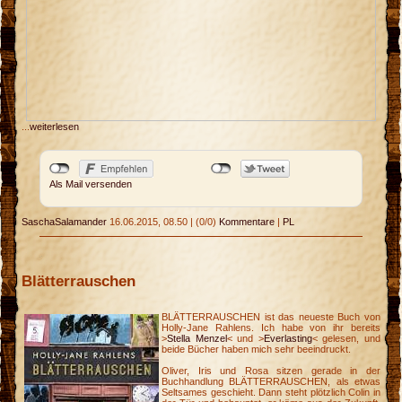
...
weiterlesen
Als Mail versenden
SaschaSalamander
16.06.2015, 08.50
|
(0/0)
Kommentare
|
PL
Blätterrauschen
BLÄTTERRAUSCHEN ist das neueste Buch von
Holly-Jane Rahlens. Ich habe von ihr bereits
>
Stella Menzel
< und >
Everlasting
< gelesen, und
beide Bücher haben mich sehr beeindruckt.
Oliver, Iris und Rosa sitzen gerade in der
Buchhandlung BLÄTTERRAUSCHEN, als etwas
Seltsames geschieht. Dann steht plötzlich Colin in