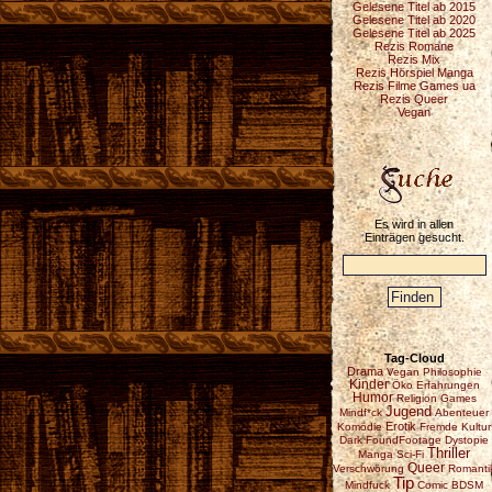
Gelesene Titel ab 2015
Gelesene Titel ab 2020
Gelesene Titel ab 2025
Rezis Romane
Rezis Mix
Rezis Hörspiel Manga
Rezis Filme Games ua
Rezis Queer
Vegan
Es wird in allen
Einträgen gesucht.
Tag-Cloud
Drama
Vegan
Philosophie
Kinder
Öko
Erfahrungen
Humor
Religion
Games
Jugend
Mindf*ck
Abenteuer
Erotik
Komödie
Fremde Kultur
Dark
FoundFootage
Dystopie
Thriller
Manga
Sci-Fi
Queer
Verschwörung
Romanti
Tip
Mindfuck
Comic
BDSM