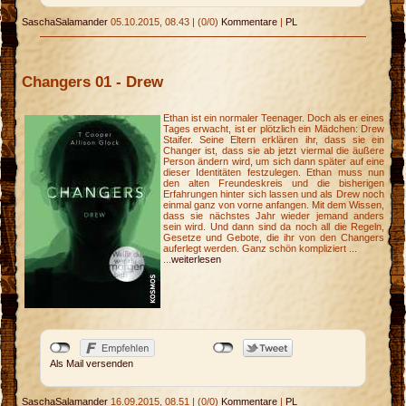
n
SaschaSalamander
05.10.2015, 08.43
|
(0/0)
Kommentare
|
PL
Changers 01 - Drew
m
Ethan ist ein normaler Teenager. Doch als er eines
Tages erwacht, ist er plötzlich ein Mädchen: Drew
Staifer. Seine Eltern erklären ihr, dass sie ein
Changer ist, dass sie ab jetzt viermal die äußere
Person ändern wird, um sich dann später auf eine
dieser Identitäten festzulegen. Ethan muss nun
den alten Freundeskreis und die bisherigen
Erfahrungen hinter sich lassen und als Drew noch
einmal ganz von vorne anfangen. Mit dem Wissen,
dass sie nächstes Jahr wieder jemand anders
sein wird. Und dann sind da noch all die Regeln,
Gesetze und Gebote, die ihr von den Changers
auferlegt werden. Ganz schön kompliziert ...
...
weiterlesen
Als Mail versenden
SaschaSalamander
16.09.2015, 08.51
|
(0/0)
Kommentare
|
PL