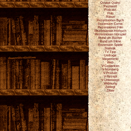
Oculus Quest
Passwort
Podcast
Pulp
Rätsel
Rezensionen Buch
Rezension Comic
Rezensionen Film
Rezensionen Hörbuch
Rezensionen Hörspiel
Rund um Bücher
Rund um Filme
Rezension Spiele
Statistik
TV Tipp
Umfrage
Vorgemerkt
Web
V-Gedanken
V-Nürnberg
V-Produkt
V-Rezept
V-Unterwegs
Widmung
Zerlegt
Zitate