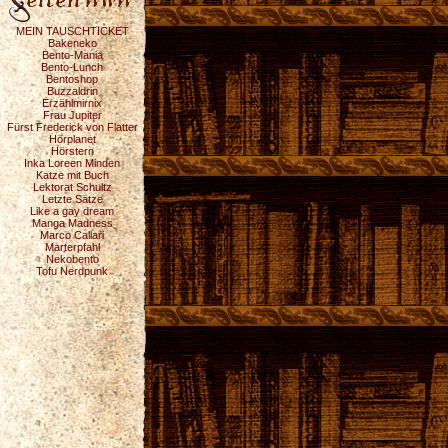
MEIN TAUSCHTICKET
Bakeneko
Bento-Mania
Bento-Lunch
Bentoshop
Buzzaldrin
Erzählmirnix
Frau Jupiter
Fürst Frederick von Flatter
Hörplanet
Hörstern
Inka Loreen Minden
Katze mit Buch
Lektorat Schultz
Letzte Sätze
Like a gay dream
Manga Madness
Marco Callari
Marterpfahl
Nekobento
Tofu Nerdpunk