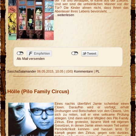
der Tür und behauptet, er käme aus der Zukunft.
Und wer sind die unheimlichen Männer vor der
Tür? Die Kinder ahnen nicht, dass ihnen das
Abenteuer ihres Lebens bevorsteht, ...
...
weiterlesen
Als Mail versenden
SaschaSalamander
06.05.2015, 10.05
|
(0/0)
Kommentare
|
PL
Hölle (Pilo Family Circus)
Eines nachts überfährt Jamie scheinbar einen
Clown. Daraufhin wird er verfolgt, erhält
Drohungen und Botschaften von den Clowns. Um
sich zu retten, soll er eine seltsame Prüfung
ablegen. Und dann wird er Mitglied des Pilo Family
Zirkus. Eine groteske, bizarre Welt mit eigenen
Gesetzen, in denen Jamie einen neuen Teil seiner
Persönlichkeit kennen- und hassen lernt. Er
kämpft gegen den Zirkus, gegen sein dunkles