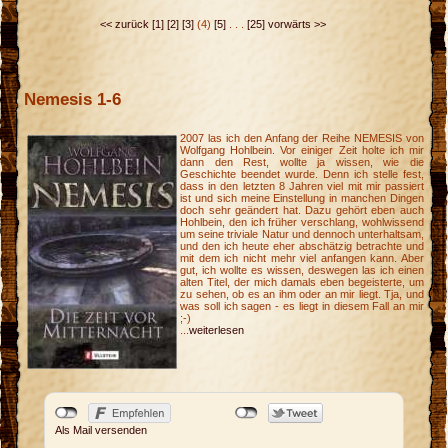
<< zurück
[1]
[2]
[3]
(4)
[5]
. . .
[25]
vorwärts >>
Nemesis 1-6
2007 las ich den Anfang der Reihe NEMESIS von
Wolfgang Hohlbein. Vor einiger Zeit holte ich mir
dann den Rest, wollte ja wissen, wie die
Geschichte beendet wurde. Denn ich stelle fest,
dass in den letzten 8 Jahren viel mit mir passiert
ist und sich meine Einstellung in manchen Dingen
doch sehr geändert hat. Dazu gehört eben auch
Hohlbein, den ich früher verschlang, wohlwissend
um seine triviale Natur und dennoch unterhaltsam,
und den ich heute eher abschätzig betrachte und
mit dem ich nicht mehr viel anfangen kann. Aber
gut, ich wollte es wissen, deswegen las ich einen
alten Titel, der mich damals eben begeisterte, um
zu sehen, ob es an ihm oder an mir liegt. Tja, und
was soll ich sagen - es liegt in diesem Fall an mir
;-)
...
weiterlesen
k
Als Mail versenden