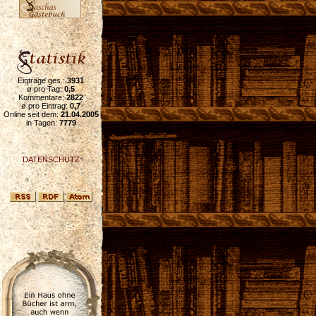
Einträge ges.:
3931
ø pro Tag:
0,5
Kommentare:
2822
ø pro Eintrag:
0,7
Online seit dem:
21.04.2005
in Tagen:
7779
DATENSCHUTZ