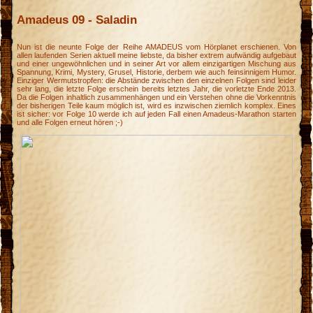
Amadeus 09 - Saladin
Nun ist die neunte Folge der Reihe AMADEUS vom Hörplanet erschienen. Von
allen laufenden Serien aktuell meine liebste, da bisher extrem aufwändig aufgebaut
und einer ungewöhnlichen und in seiner Art vor allem einzigartigen Mischung aus
Spannung, Krimi, Mystery, Grusel, Historie, derbem wie auch feinsinnigem Humor.
Einziger Wermutstropfen: die Abstände zwischen den einzelnen Folgen sind leider
sehr lang, die letzte Folge erschein bereits letztes Jahr, die vorletzte Ende 2013.
Da die Folgen inhaltlich zusammenhängen und ein Verstehen ohne die Vorkenntnis
der bisherigen Teile kaum möglich ist, wird es inzwischen ziemlich komplex. Eines
ist sicher: vor Folge 10 werde ich auf jeden Fall einen Amadeus-Marathon starten
und alle Folgen erneut hören ;-)