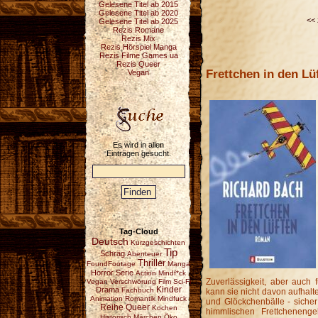
Gelesene Titel ab 2015
Gelesene Titel ab 2020
<<
Gelesene Titel ab 2025
Rezis Romane
Rezis Mix
Rezis Hörspiel Manga
Rezis Filme Games ua
Rezis Queer
Frettchen in den Lü
Vegan
Es wird in allen
Einträgen gesucht.
Tag-Cloud
Deutsch
Kurzgeschichten
Tip
Schräg
Abenteuer
Thriller
FoundFootage
Manga
Horror
Serie
Action
Mindf*ck
Zuverlässigkeit, aber auch f
Vegan
Verschwörung
Film
Sci-Fi
Drama
Kinder
Fachbuch
kann sie nicht davon aufhalte
Animation
Romantik
Mindfuck
und Glöckchenbälle - siche
Reihe
Queer
Kochen
himmlischen Frettcheneng
Historisch
Märchen
Öko