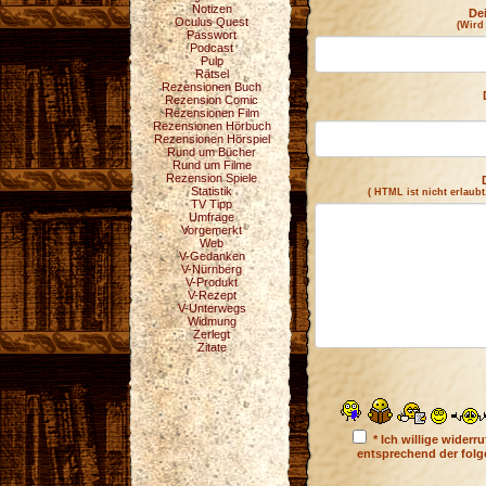
Notizen
De
Oculus Quest
(Wird
Passwort
Podcast
Pulp
Rätsel
Rezensionen Buch
Rezension Comic
Rezensionen Film
Rezensionen Hörbuch
Rezensionen Hörspiel
Rund um Bücher
Rund um Filme
Rezension Spiele
Statistik
( HTML ist
nicht
erlaubt
TV Tipp
Umfrage
Vorgemerkt
Web
V-Gedanken
V-Nürnberg
V-Produkt
V-Rezept
V-Unterwegs
Widmung
Zerlegt
Zitate
* Ich willige wider
entsprechend der fol