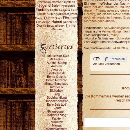
>
Schwanensee
<, >
der Tag des
Animation
Märchen
Dystopie
Einhorn
<, >
Wächter der Nacht
<
Jugend
Serie
Philosophie
allem bei den Indianern und Ja
Fantasy
Erotik
Religion
Tiere
diesem Thema gelesen, denke 
Fremde Kultur
Kurzgeschichten
Ceres"), die dieses Motiv entha
Deutsch
noch ein wenig im Internet. Ers
Queer
Comic
Sci-Fi
Märchen doch ähneln ...
Humor
Film
Action
Abenteuer
Thriller
Drama
BewusstSein
>
indianische
< Verwandlungsmär
Männer
>
japanische
Verwandlungsmärc
>
Die Wildgänse
< (Polen)
>
Von drei Schwänen
< (Schwabe
>
der Jäger und die Schwanenjun
SaschaSalamander
24.04.2007,
1. und letzter Satz
Aktuelles
Auf der Suche
Als Mail versenden
Autoren
Awards
Bento-Gäste
Bento Galerie
Bento Rezepte
Bento Sonstiges
Interview
Komm
Bibliothek
Blog
Die Kommentare werden redak
Buchhandlung
Freischalt
Doppelrezension
Eure Beiträge
Events
Fragebogen
Kahdors Vlog
Kapitel
MachMit
Manga
Mangatainment