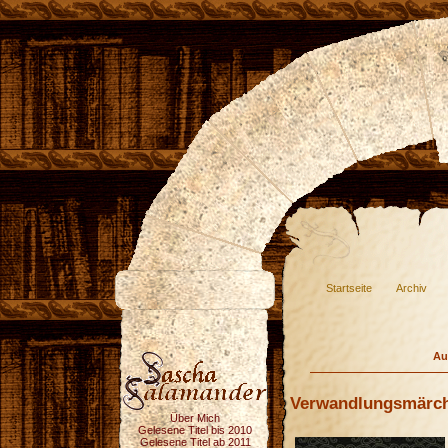
Startseite
Archiv
Au
Verwandlungsmärch
Über Mich
Gelesene Titel bis 2010
Gelesene Titel ab 2011