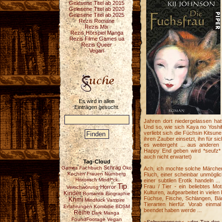
Gelesene Titel ab 2015
Gelesene Titel ab 2020
Gelesene Titel ab 2025
Rezis Romane
Rezis Mix
Rezis Hörspiel Manga
Rezis Filme Games ua
Rezis Queer
Vegan
Es wird in allen
Einträgen gesucht.
Jahren dort niedergelassen ha
Und so, wie sich Kaya no Yoshif
verliebt sich die Füchsin Kitsu
ihren Zauber einsetzt, ihn für si
es weitergeht ... aus andere
Happy End geben wird *seufz* 
auch nicht erwartet)
Tag-Cloud
Schräg
Games
Fachbuch
Öko
Ach, ich mochte solche Märchen
Kochen
Frauen
Nürnberg
Fluch, einer scheinbar unmöglic
Historisch
Mindf*ck
einer subtilen Erotik handeln .
Tip
Frau / Tier - ein beliebtes Mot
Horror
Verschwörung
Kulturen, aufgearbeitet in viele
Kinder
Romantik
Biographie
Füchse, Fische, Schlangen, Bär
Krimi
Mindfuck
Vampire
Tierarten hierfür. Vorab einm
Erfahrungen
Komödie
BDSM
beendet haben werde ...
Reihe
Dark
Manga
FoundFootage
Vegan