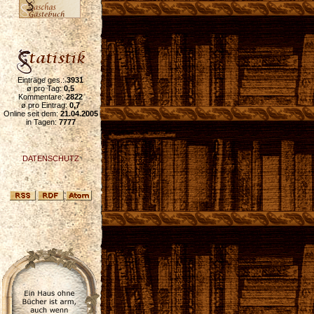
Einträge ges.:
3931
ø pro Tag:
0,5
Kommentare:
2822
ø pro Eintrag:
0,7
Online seit dem:
21.04.2005
in Tagen:
7777
DATENSCHUTZ