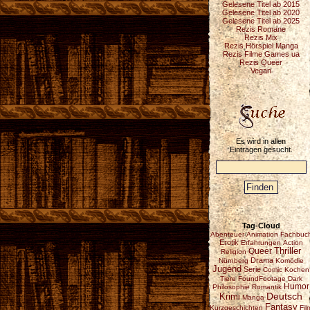
Gelesene Titel ab 2015
Gelesene Titel ab 2020
Gelesene Titel ab 2025
Rezis Romane
Rezis Mix
Rezis Hörspiel Manga
Rezis Filme Games ua
Rezis Queer
Vegan
Es wird in allen
Einträgen gesucht.
Tag-Cloud
Abenteuer
Animation
Fachbuc
Erotik
Erfahrungen
Action
Thriller
Queer
Religion
Drama
Nürnberg
Komödie
Jugend
Serie
Comic
Kochen
Tiere
FoundFootage
Dark
Humor
Philosophie
Romantik
Deutsch
Krimi
Manga
Fantasy
Kurzgeschichten
Fil