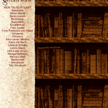
MEIN TAUSCHTICKET
Bakeneko
Bento-Mania
Bento-Lunch
Bentoshop
Buzzaldrin
Erzählmirnix
Frau Jupiter
Fürst Frederick von Flatter
Hörplanet
Hörstern
Inka Loreen Minden
Katze mit Buch
Lektorat Schultz
Letzte Sätze
Like a gay dream
Manga Madness
Marco Callari
Marterpfahl
Nekobento
Tofu Nerdpunk