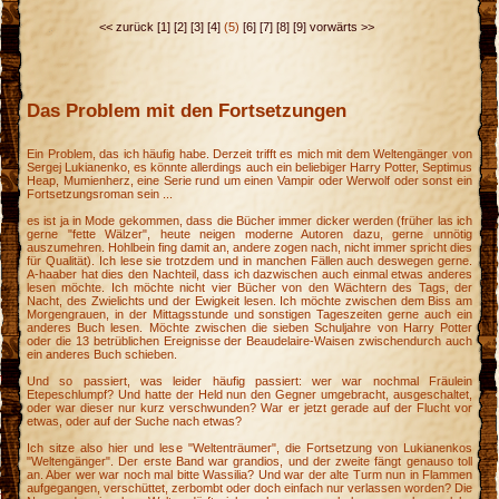
<< zurück
[1]
[2]
[3]
[4]
(5)
[6]
[7]
[8]
[9]
vorwärts >>
Das Problem mit den Fortsetzungen
Ein Problem, das ich häufig habe. Derzeit trifft es mich mit dem Weltengänger von
Sergej Lukianenko, es könnte allerdings auch ein beliebiger Harry Potter, Septimus
Heap, Mumienherz, eine Serie rund um einen Vampir oder Werwolf oder sonst ein
Fortsetzungsroman sein ...
es ist ja in Mode gekommen, dass die Bücher immer dicker werden (früher las ich
gerne "fette Wälzer", heute neigen moderne Autoren dazu, gerne unnötig
auszumehren. Hohlbein fing damit an, andere zogen nach, nicht immer spricht dies
für Qualität). Ich lese sie trotzdem und in manchen Fällen auch deswegen gerne.
A-haaber hat dies den Nachteil, dass ich dazwischen auch einmal etwas anderes
lesen möchte. Ich möchte nicht vier Bücher von den Wächtern des Tags, der
Nacht, des Zwielichts und der Ewigkeit lesen. Ich möchte zwischen dem Biss am
Morgengrauen, in der Mittagsstunde und sonstigen Tageszeiten gerne auch ein
anderes Buch lesen. Möchte zwischen die sieben Schuljahre von Harry Potter
oder die 13 betrüblichen Ereignisse der Beaudelaire-Waisen zwischendurch auch
ein anderes Buch schieben.
h
Und so passiert, was leider häufig passiert: wer war nochmal Fräulein
Etepeschlumpf? Und hatte der Held nun den Gegner umgebracht, ausgeschaltet,
oder war dieser nur kurz verschwunden? War er jetzt gerade auf der Flucht vor
etwas, oder auf der Suche nach etwas?
Ich sitze also hier und lese "Weltenträumer", die Fortsetzung von Lukianenkos
"Weltengänger". Der erste Band war grandios, und der zweite fängt genauso toll
an. Aber wer war noch mal bitte Wassilia? Und war der alte Turm nun in Flammen
aufgegangen, verschüttet, zerbombt oder doch einfach nur verlassen worden? Die
m