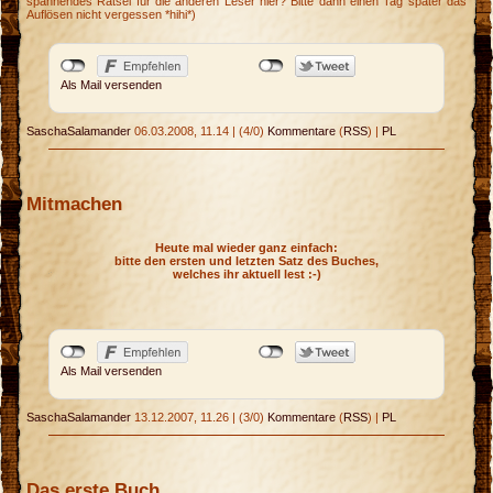
spannendes Rätsel für die anderen Leser hier? Bitte dann einen Tag später das
Auflösen nicht vergessen *hihi*)
Als Mail versenden
SaschaSalamander
06.03.2008, 11.14
|
(4/0)
Kommentare
(
RSS
) |
PL
Mitmachen
Heute mal wieder ganz einfach:
bitte den ersten und letzten Satz des Buches,
welches ihr aktuell lest :-)
Als Mail versenden
SaschaSalamander
13.12.2007, 11.26
|
(3/0)
Kommentare
(
RSS
) |
PL
Das erste Buch