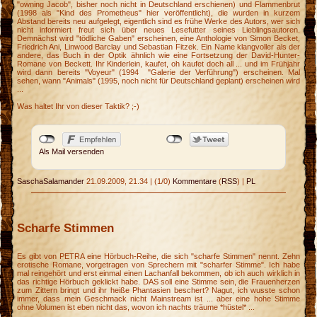
"owning Jacob", bisher noch nicht in Deutschland erschienen) und Flammenbrut
(1998 als "Kind des Prometheus" hier veröffentlicht), die wurden in kurzem
Abstand bereits neu aufgelegt, eigentlich sind es frühe Werke des Autors, wer sich
nicht informiert freut sich über neues Lesefutter seines Lieblingsautoren.
Demnächst wird "tödliche Gaben" erscheinen, eine Anthologie von Simon Becket,
Friedrich Ani, Linwood Barclay und Sebastian Fitzek. Ein Name klangvoller als der
andere, das Buch in der Optik ähnlich wie eine Fortsetzung der David-Hunter-
Romane von Beckett. Ihr Kinderlein, kaufet, oh kaufet doch all ... und im Frühjahr
wird dann bereits "Voyeur" (1994 "Galerie der Verführung") erscheinen. Mal
sehen, wann "Animals" (1995, noch nicht für Deutschland geplant) erscheinen wird
...
Was haltet Ihr von dieser Taktik? ;-)
Als Mail versenden
SaschaSalamander
21.09.2009, 21.34
|
(1/0)
Kommentare
(
RSS
) |
PL
Scharfe Stimmen
Es gibt von PETRA eine Hörbuch-Reihe, die sich "scharfe Stimmen" nennt. Zehn
erotische Romane, vorgetragen von Sprechern mit "scharfer Stimme". Ich habe
mal reingehört und erst einmal einen Lachanfall bekommen, ob ich auch wirklich in
das richtige Hörbuch geklickt habe. DAS soll eine Stimme sein, die Frauenherzen
zum Zittern bringt und ihr heiße Phantasien beschert? Nagut, ich wusste schon
immer, dass mein Geschmack nicht Mainstream ist ... aber eine hohe Stimme
ohne Volumen ist eben nicht das, wovon ich nachts träume *hüstel* ...