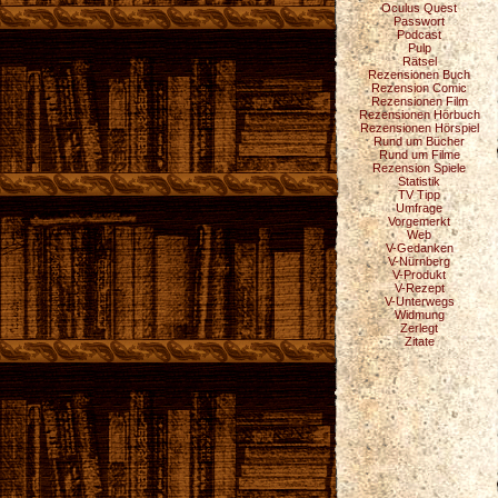
Oculus Quest
Passwort
Podcast
Pulp
Rätsel
Rezensionen Buch
Rezension Comic
Rezensionen Film
Rezensionen Hörbuch
Rezensionen Hörspiel
Rund um Bücher
Rund um Filme
Rezension Spiele
Statistik
TV Tipp
Umfrage
Vorgemerkt
Web
V-Gedanken
V-Nürnberg
V-Produkt
V-Rezept
V-Unterwegs
Widmung
Zerlegt
Zitate