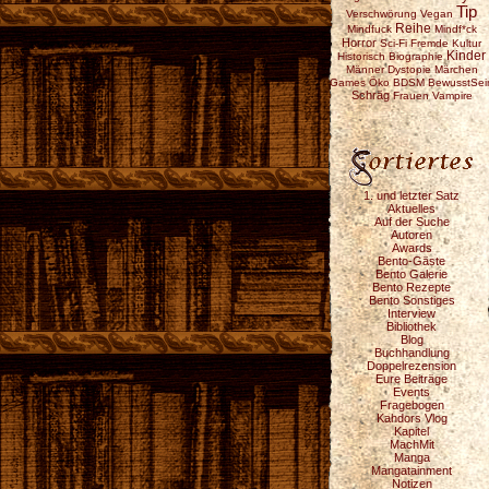
Tip
Verschwörung
Vegan
Reihe
Mindfuck
Mindf*ck
Horror
Sci-Fi
Fremde Kultur
Kinder
Historisch
Biographie
Männer
Dystopie
Märchen
Games
Öko
BDSM
BewusstSei
Schräg
Frauen
Vampire
1. und letzter Satz
Aktuelles
Auf der Suche
Autoren
Awards
Bento-Gäste
Bento Galerie
Bento Rezepte
Bento Sonstiges
Interview
Bibliothek
Blog
Buchhandlung
Doppelrezension
Eure Beiträge
Events
Fragebogen
Kahdors Vlog
Kapitel
MachMit
Manga
Mangatainment
Notizen