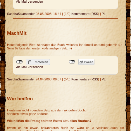
Als Mail versenden
SaschaSalamander
08.05.2008, 18.44
|
(1/0)
Kommentare
(
RSS
) |
PL
MachMit
Heute folgende Bitte: schnappt das Buch, welches Ihr aktuell lest und gebt mir auf
Seite 67 bitte den ersten vollständigen Satz :-)
Als Mail versenden
SaschaSalamander
24.04.2008, 09.07
|
(5/0)
Kommentare
(
RSS
) |
PL
Wie heißen
Heute mal nicht irgendein Satz aus dem aktuellen Buch,
sondern etwas ganz anderes:
Wie heißen die Protagonisten Eures aktuellen Buches?
(wenn es ein etwas bekannteres Buch ist, wäre es ja vielleicht auch ein