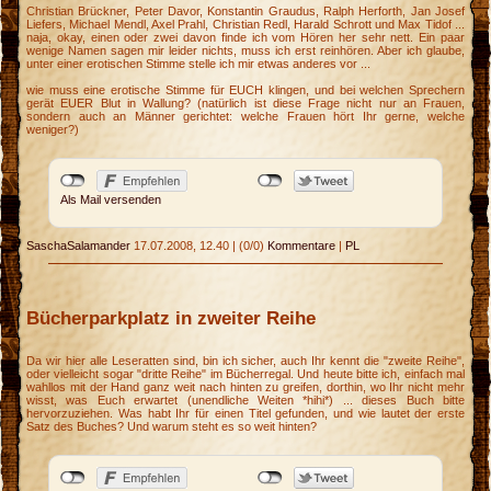
Christian Brückner, Peter Davor, Konstantin Graudus, Ralph Herforth, Jan Josef
Liefers, Michael Mendl, Axel Prahl, Christian Redl, Harald Schrott und Max Tidof ...
naja, okay, einen oder zwei davon finde ich vom Hören her sehr nett. Ein paar
wenige Namen sagen mir leider nichts, muss ich erst reinhören. Aber ich glaube,
unter einer erotischen Stimme stelle ich mir etwas anderes vor ...
wie muss eine erotische Stimme für EUCH klingen, und bei welchen Sprechern
gerät EUER Blut in Wallung? (natürlich ist diese Frage nicht nur an Frauen,
sondern auch an Männer gerichtet: welche Frauen hört Ihr gerne, welche
weniger?)
Als Mail versenden
SaschaSalamander
17.07.2008, 12.40
|
(0/0)
Kommentare
|
PL
Bücherparkplatz in zweiter Reihe
Da wir hier alle Leseratten sind, bin ich sicher, auch Ihr kennt die "zweite Reihe",
oder vielleicht sogar "dritte Reihe" im Bücherregal. Und heute bitte ich, einfach mal
wahllos mit der Hand ganz weit nach hinten zu greifen, dorthin, wo Ihr nicht mehr
wisst, was Euch erwartet (unendliche Weiten *hihi*) ... dieses Buch bitte
hervorzuziehen. Was habt Ihr für einen Titel gefunden, und wie lautet der erste
Satz des Buches? Und warum steht es so weit hinten?