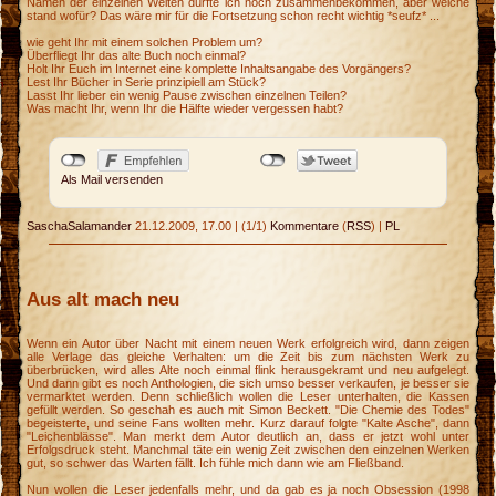
Namen der einzelnen Welten dürfte ich noch zusammenbekommen, aber welche
stand wofür? Das wäre mir für die Fortsetzung schon recht wichtig *seufz* ...
wie geht Ihr mit einem solchen Problem um?
Überfliegt Ihr das alte Buch noch einmal?
Holt Ihr Euch im Internet eine komplette Inhaltsangabe des Vorgängers?
Lest Ihr Bücher in Serie prinzipiell am Stück?
n
Lasst Ihr lieber ein wenig Pause zwischen einzelnen Teilen?
Was macht Ihr, wenn Ihr die Hälfte wieder vergessen habt?
Als Mail versenden
SaschaSalamander
21.12.2009, 17.00
|
(1/1)
Kommentare
(
RSS
) |
PL
Aus alt mach neu
Wenn ein Autor über Nacht mit einem neuen Werk erfolgreich wird, dann zeigen
alle Verlage das gleiche Verhalten: um die Zeit bis zum nächsten Werk zu
überbrücken, wird alles Alte noch einmal flink herausgekramt und neu aufgelegt.
Und dann gibt es noch Anthologien, die sich umso besser verkaufen, je besser sie
vermarktet werden. Denn schließlich wollen die Leser unterhalten, die Kassen
gefüllt werden. So geschah es auch mit Simon Beckett. "Die Chemie des Todes"
begeisterte, und seine Fans wollten mehr. Kurz darauf folgte "Kalte Asche", dann
"Leichenblässe". Man merkt dem Autor deutlich an, dass er jetzt wohl unter
Erfolgsdruck steht. Manchmal täte ein wenig Zeit zwischen den einzelnen Werken
gut, so schwer das Warten fällt. Ich fühle mich dann wie am Fließband.
Nun wollen die Leser jedenfalls mehr, und da gab es ja noch Obsession (1998