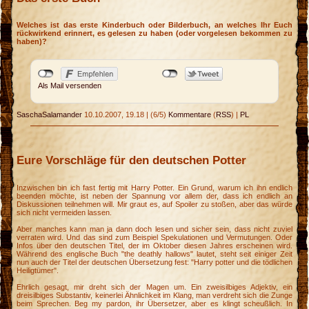
Welches ist das erste Kinderbuch oder Bilderbuch, an welches Ihr Euch
rückwirkend erinnert, es gelesen zu haben (oder vorgelesen bekommen zu
haben)?
Als Mail versenden
SaschaSalamander
10.10.2007, 19.18
|
(6/5)
Kommentare
(
RSS
) |
PL
Eure Vorschläge für den deutschen Potter
Inzwischen bin ich fast fertig mit Harry Potter. Ein Grund, warum ich ihn endlich
beenden möchte, ist neben der Spannung vor allem der, dass ich endlich an
Diskussionen teilnehmen will. Mir graut es, auf Spoiler zu stoßen, aber das würde
sich nicht vermeiden lassen.
Aber manches kann man ja dann doch lesen und sicher sein, dass nicht zuviel
verraten wird. Und das sind zum Beispiel Spekulationen und Vermutungen. Oder
Infos über den deutschen Titel, der im Oktober diesen Jahres erscheinen wird.
Während des englische Buch "the deathly hallows" lautet, steht seit einiger Zeit
nun auch der Titel der deutschen Übersetzung fest: "Harry potter und die tödlichen
Heiligtümer".
Ehrlich gesagt, mir dreht sich der Magen um. Ein zweisilbiges Adjektiv, ein
dreisilbiges Substantiv, keinerlei Ähnlichkeit im Klang, man verdreht sich die Zunge
beim Sprechen. Beg my pardon, ihr Übersetzer, aber es klingt scheußlich. In