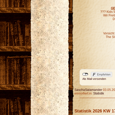
GE
??? Kids 5
Wir Fre
D
Vorsicht
The S
Als Mail versenden
SaschaSalamander
03.05.20
einsortiert in:
Statistik
Statistik 2026 KW 1