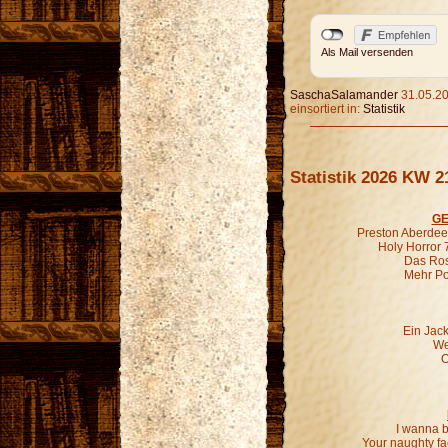
Als Mail versenden
SaschaSalamander
31.05.20
einsortiert in:
Statistik
Statistik 2026 KW 2
GE
Preston Aberdeen
Holy Horror 
Das Ros
Mehr P
Ein Jac
We
O
I wanna b
Your naughty fa