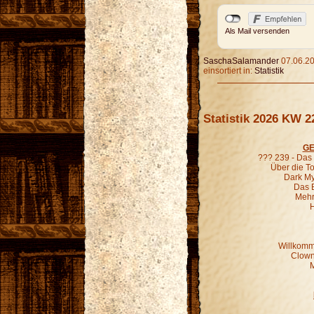
Als Mail versenden
SaschaSalamander
07.06.20
einsortiert in:
Statistik
Statistik 2026 KW 2
GE
??? 239 - Das
Über die To
Dark Mys
Das 
Mehr
H
Willkomm
Clown
M