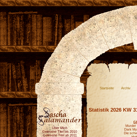
Startseite
Archiv
Statistik 2026 KW 3
G
Murder 
Über Mich
Dark Mys
Gelesene Titel bis 2010
Die schw
Gelesene Titel ab 2011
Hol