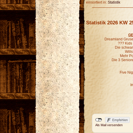
einsortiert in:
Statistik
Statistik 2026 KW 2
GE
Dreamland Grusel
??? Kids
Die schwar
Wills
Mehr P
Die 3 Senior
Five Nig
I
Als Mail versenden