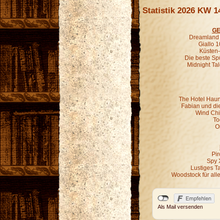
Statistik 2026 KW 1
GE
Dreamland G
Giallo 1
Küsten-
Die beste Sp
Midnight Ta
The Hotel Haun
Fabian und di
Wind Chil
To
O
Pir
Spy 
Lustiges T
Woodstock für all
Als Mail versenden