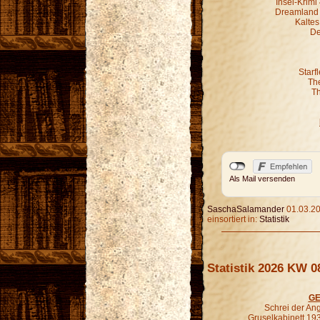
Insel-Krim
Dreamland G
Kaltes
De
Starf
Th
Th
Als Mail versenden
SaschaSalamander
01.03.20
einsortiert in:
Statistik
Statistik 2026 KW 0
GE
Schrei der An
Gruselkabinett 19