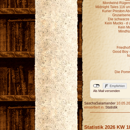
Mordwind Rügen 
Midnight Tales 116 un
Kurier Preston Abe
Gruselseri
Die schwarze 
Kein Mucks - d 
Kein M
MindNa
Friedhof
Good Boy - 
N
Die Pomm
Als Mail versenden
SaschaSalamander
10.05.20
einsortiert in:
Statistik
Statistik 2026 KW 1