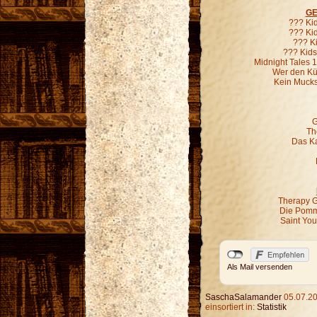
GE
??? Ki
??? Kid
??? K
??? Kids
Midnight Tales 
Wer den Kür
Kein Mucks
G
Th
Das Ka
Therapy G
Die Pomm
Saint Yo
Als Mail versenden
SaschaSalamander
05.07.20
einsortiert in:
Statistik