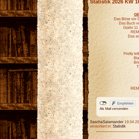
Statistik 2026 KW 1
GE
Das Böse vor D
Das Buch vo
Giallo 11
REM 
Das an
Pretty le
Bl
Bri
T
REM 
Als Mail versenden
SaschaSalamander
19.04.20
einsortiert in:
Statistik