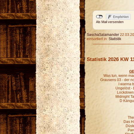
Als Mail versenden
SaschaSalamander
22.03.20
einsortiert in:
Statistik
Statistik 2026 KW 1
GE
Was tun, wenn man
Grausens 03 - der 
I wanna b
Ungelöst - 
Lockdown 
Midnight Ta
D Kängur
The
Das H
Düst
Par