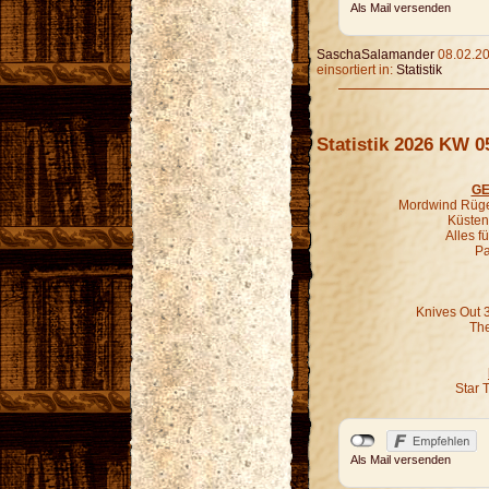
Als Mail versenden
SaschaSalamander
08.02.20
einsortiert in:
Statistik
Statistik 2026 KW 0
GE
Mordwind Rügen
Küsten-
Alles f
Pa
Knives Out 
The
Star 
Als Mail versenden