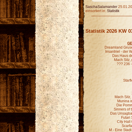
SaschaSalamander
25.01.20
einsortiert in:
Statistik
Statistik 2026 KW 0
GE
Dreamland Gruse
Insantriel - der
Das Haus de
Mach Sitz,
??? 236 
Starf
Mach Sitz,
Munina in
Die Pomm
Sinners of 
Das Unsagbar
Futari
City Hall
Scarfa
M - Eine Stadt