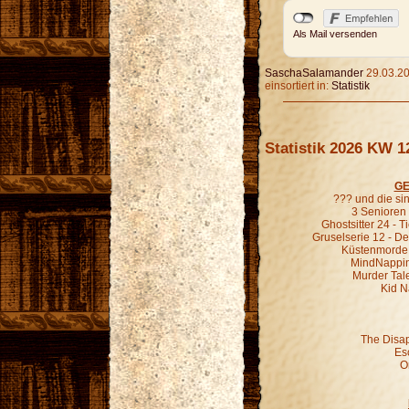
Als Mail versenden
SaschaSalamander
29.03.20
einsortiert in:
Statistik
Statistik 2026 KW 1
GE
??? und die s
3 Senioren 
Ghostsitter 24 - T
Gruselserie 12 - De
Küstenmorde 0
MindNapping 
Murder Tale
Kid N
The Disa
Es
O