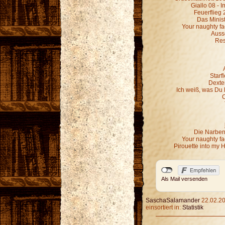
Giallo 08 - 
Feuerflieg 
Das Minist
Your naughty fa
Ausse
Res
Starf
Dexter
Ich weiß, was Du 
C
Die Narben,
Your naughty fa
Pirouette into my 
Als Mail versenden
SaschaSalamander
22.02.20
einsortiert in:
Statistik