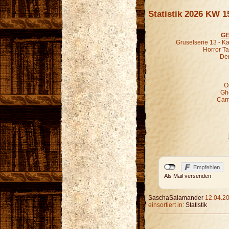
Statistik 2026 KW 1
GE
Gruselserie 13 - K
Horror Ta
Der
O
Gho
Carn
Als Mail versenden
SaschaSalamander
12.04.20
einsortiert in:
Statistik