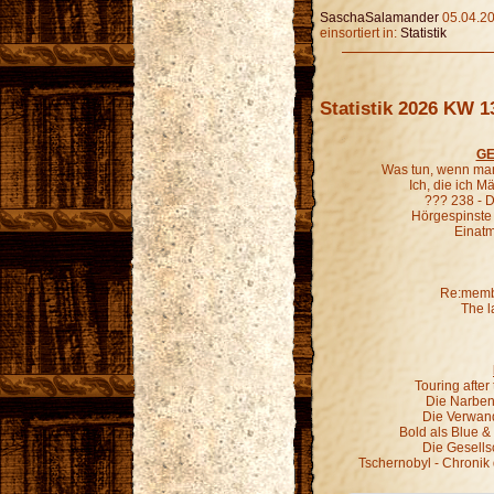
SaschaSalamander
05.04.20
einsortiert in:
Statistik
Statistik 2026 KW 1
GE
Was tun, wenn man
Ich, die ich 
??? 238 - D
Hörgespinste
Einatm
Re:membe
The l
Touring afte
Die Narben,
Die Verwand
Bold als Blue &
Die Gesells
Tschernobyl - Chronik 