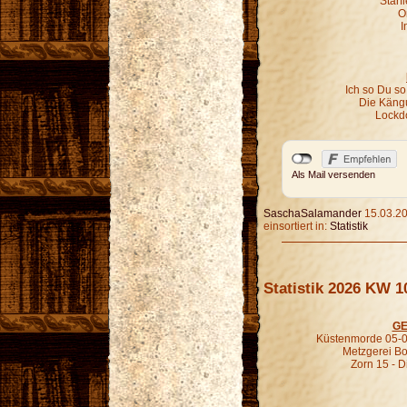
Starf
O
I
Ich so Du so
Die Kängu
Lockd
Als Mail versenden
SaschaSalamander
15.03.20
einsortiert in:
Statistik
Statistik 2026 KW 1
GE
Küstenmorde 05-0
Metzgerei B
Zorn 15 - D