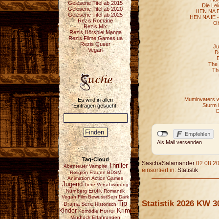
Gelesene Titel ab 2015
Die Lei
Gelesene Titel ab 2020
HEN NA E 
Gelesene Titel ab 2025
HEN NA IE -
Rezis Romane
Oh
Rezis Mix
Rezis Hörspiel Manga
Rezis Filme Games ua
Rezis Queer
Ju
Vegan
D
D
The 
Th
Muminvaters w
Es wird in allen
Sturm 
Einträgen gesucht.
D
Als Mail versenden
Tag-Cloud
SaschaSalamander
02.08.20
Thriller
Abenteuer
Vampire
einsortiert in:
Statistik
Religion
Frauen
BDSM
Animation
Action
Games
Jugend
Tiere
Verschwörung
Erotik
Nürnberg
Romantik
Vegan
Film
BewusstSein
Dark
Statistik 2026 KW 3
Tip
Drama
Serie
Historisch
Krimi
Kinder
Horror
Komödie
Mindfuck
Erfahrungen