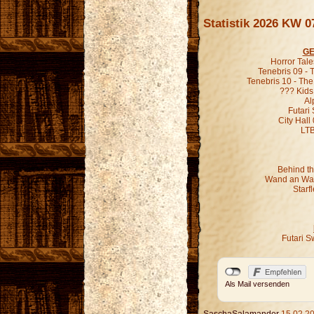
Statistik 2026 KW 0
GE
Horror Tal
Tenebris 09 -
Tenebris 10 - Th
??? Kids
Al
Futari
City Hall
LT
Behind th
Wand an Wan
Starf
Futari S
Als Mail versenden