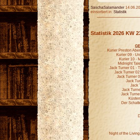
SaschaSalamander
14.06.20
einsortiert in:
Statistik
Statistik 2026 KW 2
GE
Kurier Preston Abe
Kurier 09 - 
Kurier 10 -
Midnight Tal
Jack Turner 01 - 
Jack Turner 02
Jack Turner 0
Jack Tur
Jack 
Jack Turne
Jack Turne
Küsten
Der Schatt
D
Night of the Livi