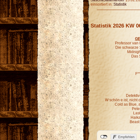
SaschaSalamander
15.02.20
einsortiert in:
Statistik
Statistik 2026 KW 0
GE
Professor van
Die schwarze 
Midnigh
Das 
F*
Detekti
W schön e ist, nich
Cold as Blue, 
Pete
Last
Haika
Beast