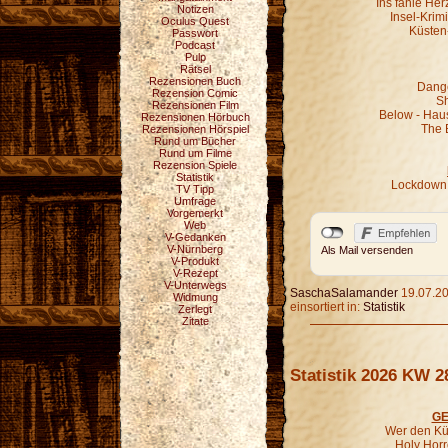
Ins fahle He
Notizen
Insel-Krim
Oculus Quest
Küsten
Passwort
Podcast
Pulp
Rätsel
Rezensionen Buch
Dange
Rezension Comic
Sh
Rezensionen Film
Below - Hau
Rezensionen Hörbuch
The 
Rezensionen Hörspiel
Rund um Bücher
Rund um Filme
Rezension Spiele
Statistik
Lockdown 
TV Tipp
Umfrage
Vorgemerkt
Web
V-Gedanken
V-Nürnberg
Als Mail versenden
V-Produkt
V-Rezept
V-Unterwegs
SaschaSalamander
19.07.20
Widmung
einsortiert in:
Statistik
Zerlegt
Zitate
Statistik 2026 KW 2
GE
Wer den Kür
Holy Horr