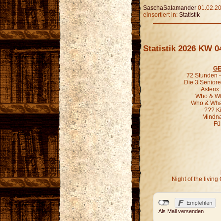
SaschaSalamander
01.02.20
einsortiert in:
Statistik
Statistik 2026 KW 0
GE
72 Stunden - 
Die 3 Seniore
Asterix
Who & Wha
Who & What
??? K
Mindna
Fü
Night of the livi
Als Mail versenden