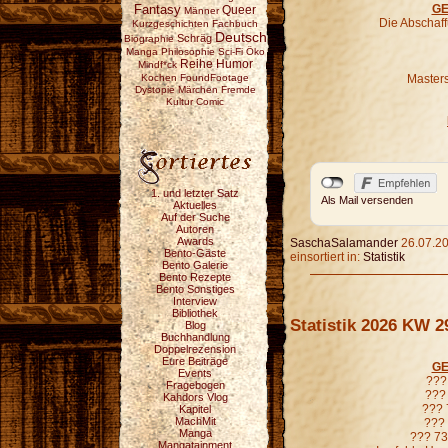
Fantasy
GE
Queer
Männer
Die Abschaf
Kurzgeschichten
Fachbuch
Deutsch
Schräg
Biographie
Manga
Philosophie
Sci-Fi
Öko
Reihe
Humor
Mindf*ck
Kochen
FoundFootage
Masters
Dystopie
Märchen
Fremde
Kultur
Comic
1. und letzter Satz
Als Mail versenden
Aktuelles
Auf der Suche
Autoren
Awards
SaschaSalamander
26.07.20
Bento-Gäste
einsortiert in:
Statistik
Bento Galerie
Bento Rezepte
Bento Sonstiges
Interview
Bibliothek
Statistik 2026 KW 2
Blog
Buchhandlung
Doppelrezension
Eure Beiträge
GE
Events
??? 
Fragebogen
??? 
Kahdors Vlog
??? 
Kapitel
MachMit
??? 
Manga
??? 73
Mangatainment