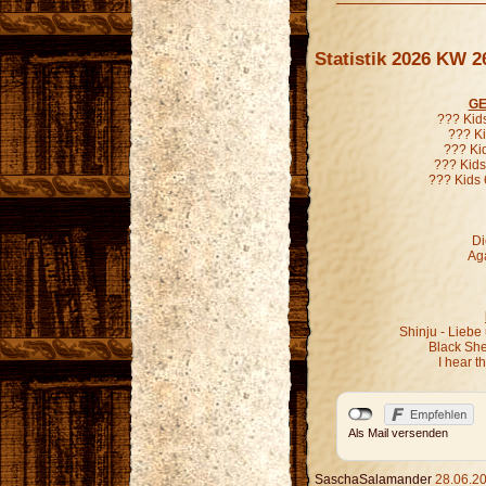
Statistik 2026 KW 2
GE
??? Kid
??? Ki
??? Ki
??? Kids
??? Kids 
Di
Aga
Shinju - Liebe
Black Sh
I hear 
Als Mail versenden
SaschaSalamander
28.06.20