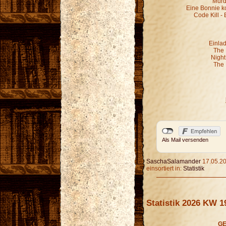
Murd
Eine Bonnie k
Code Kill - 
Einla
The 
Night
The 
Als Mail versenden
SaschaSalamander
17.05.20
einsortiert in:
Statistik
Statistik 2026 KW 1
GE