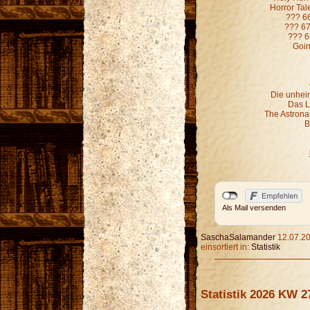
Horror Ta
??? 6
??? 67
??? 6
Goin
Die unheim
Das L
The Astronau
B
Als Mail versenden
SaschaSalamander
12.07.20
einsortiert in:
Statistik
Statistik 2026 KW 2