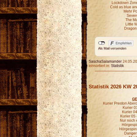
Lockdown Zone 
Cold as blue an
Mehr P
Sever
The Ma
Little 
Dragon 
Als Mail versenden
SaschaSalamander
24.05.20
einsortiert in:
Statistik
Statistik 2026 KW 2
GE
Kurier Preston Aberd
Kurier 03
Kurier 04
Kurier 05 
Nur noch e
Hörgespin
Hörgespin
Danger 