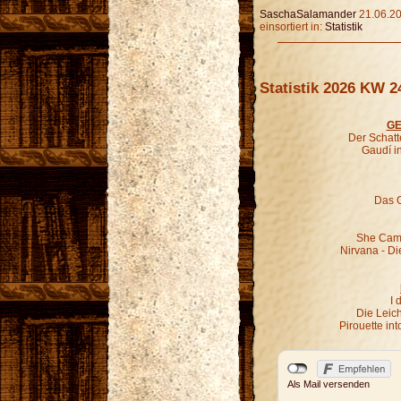
SaschaSalamander
21.06.20
einsortiert in:
Statistik
Statistik 2026 KW 2
GE
Der Schatt
Gaudí i
Das G
She Came
Nirvana - Di
I 
Die Leic
Pirouette in
Als Mail versenden