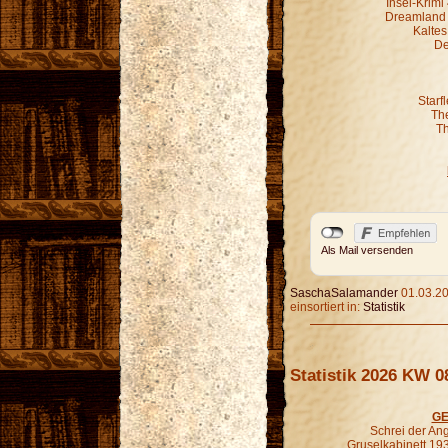
Insel-Krim
Dreamland G
Kaltes
De
Starf
Th
Th
Als Mail versenden
SaschaSalamander
01.03.20
einsortiert in:
Statistik
Statistik 2026 KW 0
GE
Schrei der An
Gruselkabinett 19