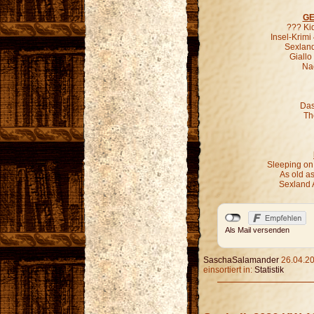
GE
??? Ki
Insel-Krimi
Sexland
Giallo
Nac
Das
Th
Sleeping on
As old as
Sexland 
Als Mail versenden
SaschaSalamander
26.04.20
einsortiert in:
Statistik