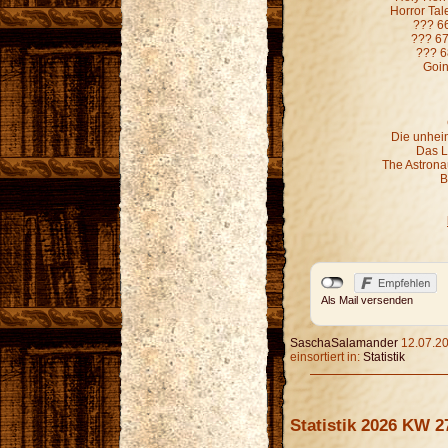
Horror Ta
??? 6
??? 67
??? 6
Goin
Die unheim
Das L
The Astronau
B
Als Mail versenden
SaschaSalamander
12.07.20
einsortiert in:
Statistik
Statistik 2026 KW 2