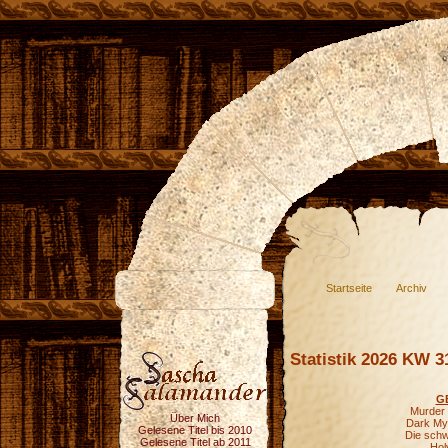
Startseite
Archiv
Statistik 2026 KW 3
G
Murder 
Über Mich
Dark Mys
Gelesene Titel bis 2010
Die schw
Gelesene Titel ab 2011
Hol