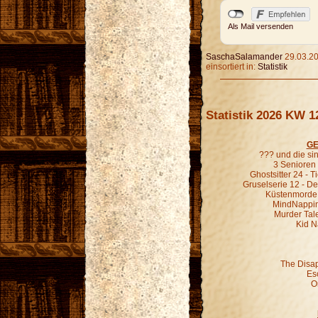
Als Mail versenden
SaschaSalamander
29.03.20
einsortiert in:
Statistik
Statistik 2026 KW 1
GE
??? und die s
3 Senioren 
Ghostsitter 24 - T
Gruselserie 12 - De
Küstenmorde 0
MindNapping 
Murder Tale
Kid N
The Disa
Es
O