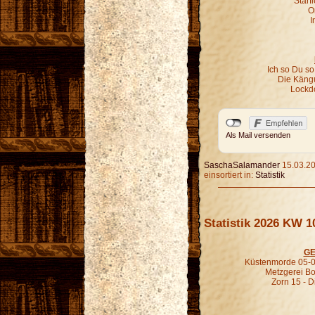
Starf
O
I
Ich so Du so
Die Kängu
Lockd
Als Mail versenden
SaschaSalamander
15.03.20
einsortiert in:
Statistik
Statistik 2026 KW 1
GE
Küstenmorde 05-0
Metzgerei B
Zorn 15 - D