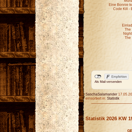
Murd
Eine Bonnie k
Code Kill - 
Einla
The 
Night
The 
Als Mail versenden
SaschaSalamander
17.05.20
einsortiert in:
Statistik
Statistik 2026 KW 1
GE