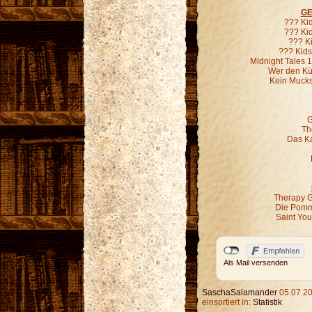
GE
??? Ki
??? Kid
??? K
??? Kids
Midnight Tales 
Wer den Kür
Kein Mucks
G
Th
Das Ka
Therapy G
Die Pomm
Saint Yo
Als Mail versenden
SaschaSalamander
05.07.20
einsortiert in:
Statistik