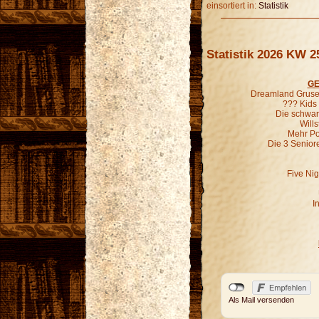
einsortiert in:
Statistik
Statistik 2026 KW 2
GE
Dreamland Grusel
??? Kids
Die schwar
Wills
Mehr P
Die 3 Senior
Five Nig
I
Als Mail versenden