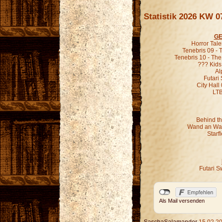
Statistik 2026 KW 0
GE
Horror Tal
Tenebris 09 -
Tenebris 10 - Th
??? Kids
Al
Futari
City Hall
LT
Behind th
Wand an Wan
Starf
Futari S
Als Mail versenden