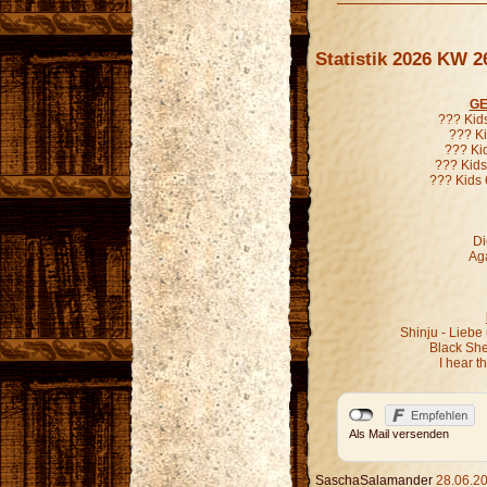
Statistik 2026 KW 2
GE
??? Kid
??? Ki
??? Ki
??? Kids
??? Kids 
Di
Aga
Shinju - Liebe
Black Sh
I hear 
Als Mail versenden
SaschaSalamander
28.06.20