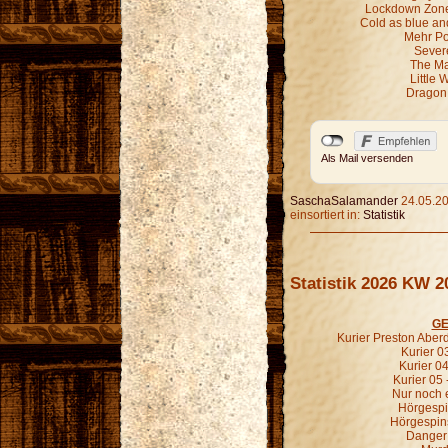
Lockdown Zone 
Cold as blue an
Mehr P
Sever
The Ma
Little 
Dragon 
Als Mail versenden
SaschaSalamander
24.05.20
einsortiert in:
Statistik
Statistik 2026 KW 2
GE
Kurier Preston Aberd
Kurier 03
Kurier 04
Kurier 05 
Nur noch e
Hörgespin
Hörgespin
Danger 