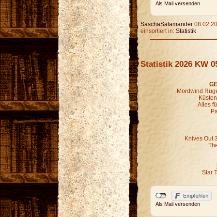
Als Mail versenden
SaschaSalamander
08.02.20
einsortiert in:
Statistik
Statistik 2026 KW 0
GE
Mordwind Rügen
Küsten-
Alles f
Pa
Knives Out 
The
Star 
Als Mail versenden