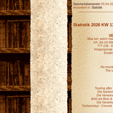
SaschaSalamander
05.04.20
einsortiert in:
Statistik
Statistik 2026 KW 1
GE
Was tun, wenn man
Ich, die ich 
??? 238 - D
Hörgespinste
Einatm
Re:membe
The l
Touring afte
Die Narben,
Die Verwand
Bold als Blue &
Die Gesells
Tschernobyl - Chronik 