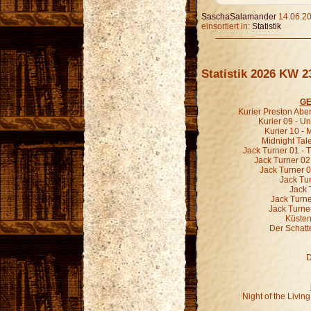
SaschaSalamander
14.06.20
einsortiert in:
Statistik
Statistik 2026 KW 2
GE
Kurier Preston Abe
Kurier 09 - 
Kurier 10 -
Midnight Tal
Jack Turner 01 - 
Jack Turner 02
Jack Turner 0
Jack Tur
Jack 
Jack Turne
Jack Turne
Küsten
Der Schatt
D
Night of the Livi