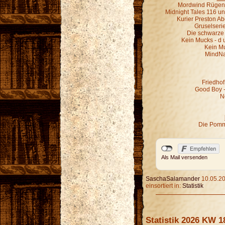
Mordwind Rügen 
Midnight Tales 116 un
Kurier Preston Abe
Gruselseri
Die schwarze 
Kein Mucks - d 
Kein M
MindNa
Friedhof
Good Boy - 
N
Die Pomm
Als Mail versenden
SaschaSalamander
10.05.20
einsortiert in:
Statistik
Statistik 2026 KW 1