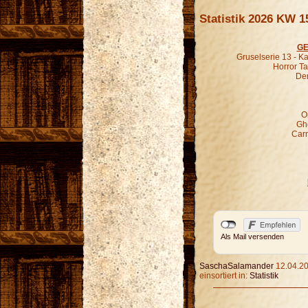
Statistik 2026 KW 1
GE
Gruselserie 13 - K
Horror Ta
Der
O
Gho
Carn
Als Mail versenden
SaschaSalamander
12.04.20
einsortiert in:
Statistik