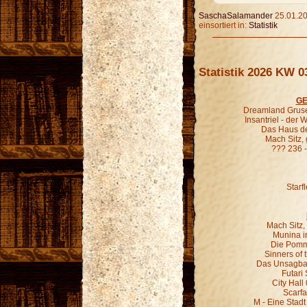
SaschaSalamander
25.01.20
einsortiert in:
Statistik
Statistik 2026 KW 0
GE
Dreamland Gruse
Insantriel - der
Das Haus de
Mach Sitz,
??? 236 
Starf
Mach Sitz,
Munina in
Die Pomm
Sinners of 
Das Unsagbar
Futari
City Hall
Scarfa
M - Eine Stadt