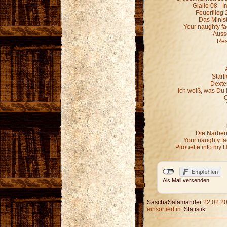
Giallo 08 - 
Feuerflieg 
Das Minist
Your naughty fa
Ausse
Res
Starf
Dexter
Ich weiß, was Du 
C
Die Narben,
Your naughty fa
Pirouette into my 
Als Mail versenden
SaschaSalamander
22.02.20
einsortiert in:
Statistik