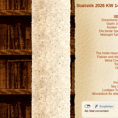
Statistik 2026 KW 1
GE
Dreamland G
Giallo 1
Küsten-
Die beste Sp
Midnight Ta
The Hotel Haun
Fabian und di
Wind Chil
To
O
Pir
Spy 
Lustiges T
Woodstock für all
Als Mail versenden