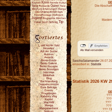
GE
Krimi
Kochen
Fremde Kultur
Die Abschaf
Serie
Queer
Romantik
Tiere
Mindfuck
Erfahrungen
Manga
Drama
Öko
BDSM
Dark
FoundFootage
Historisch
Jugend
Biographie
Märchen
Masters
Tip
Schräg
Comic
Sci-Fi
1. und letzter Satz
Aktuelles
Als Mail versenden
Auf der Suche
Autoren
Awards
Bento-Gäste
SaschaSalamander
26.07.20
Bento Galerie
einsortiert in:
Statistik
Bento Rezepte
Bento Sonstiges
Interview
Bibliothek
Blog
Statistik 2026 KW 2
Buchhandlung
Doppelrezension
Eure Beiträge
Events
GE
Fragebogen
??? 
Kahdors Vlog
??? 
Kapitel
??? 
MachMit
Manga
??? 
Mangatainment
??? 73
Notizen