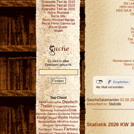
Gelesene Titel ab 2015
Die Lei
Gelesene Titel ab 2020
HEN NA E 
Gelesene Titel ab 2025
HEN NA IE -
Rezis Romane
Oh
Rezis Mix
Rezis Hörspiel Manga
Rezis Filme Games ua
Rezis Queer
Ju
Vegan
D
D
The 
Th
Muminvaters w
Es wird in allen
Sturm 
Einträgen gesucht.
D
Als Mail versenden
Tag-Cloud
SaschaSalamander
02.08.20
Deutsch
Film
Philosophie
einsortiert in:
Statistik
Thriller
Kurzgeschichten
Erotik
Nürnberg
Animation
Horror
Männer
Games
Komödie
Reihe
Kinder
Humor
Vegan
BewusstSein
Mindf*ck
Action
Statistik 2026 KW 3
Vampire
Verschwörung
Fantasy
Fachbuch
Frauen
Abenteuer
Dystopie
Religion