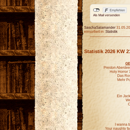
Als Mail versenden
SaschaSalamander
31.05.20
einsortiert in:
Statistik
Statistik 2026 KW 2
GE
Preston Aberdeen
Holy Horror 
Das Ros
Mehr P
Ein Jac
We
O
I wanna b
Your naughty fa