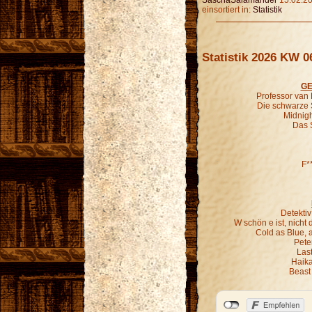
SaschaSalamander
15.02.20
einsortiert in:
Statistik
Statistik 2026 KW 0
GE
Professor van
Die schwarze 
Midnigh
Das 
F*
Detekti
W schön e ist, nich
Cold as Blue, 
Pete
Last
Haika
Beast