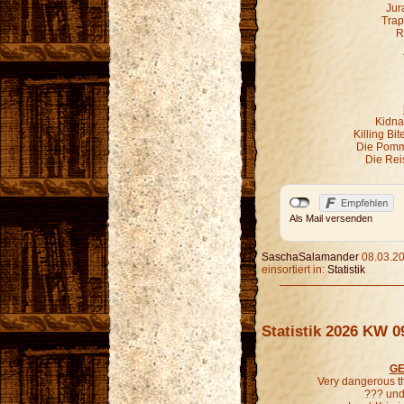
Jur
Trap
R
Kidna
Killing Bi
Die Pomm
Die Rei
Als Mail versenden
SaschaSalamander
08.03.20
einsortiert in:
Statistik
Statistik 2026 KW 0
GE
Very dangerous t
??? und 