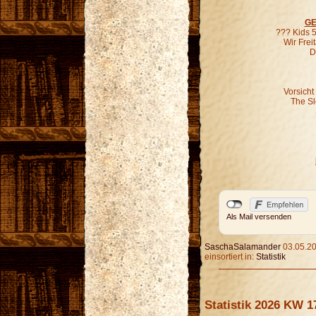
GE
??? Kids 5
Wir Fre
D
Vorsicht
The S
Als Mail versenden
SaschaSalamander
03.05.20
einsortiert in:
Statistik
Statistik 2026 KW 1