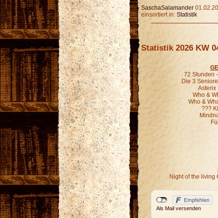
SaschaSalamander
01.02.20
einsortiert in:
Statistik
Statistik 2026 KW 0
GE
72 Stunden - 
Die 3 Seniore
Asterix
Who & Wha
Who & What
??? K
Mindna
Fü
Night of the livi
Als Mail versenden