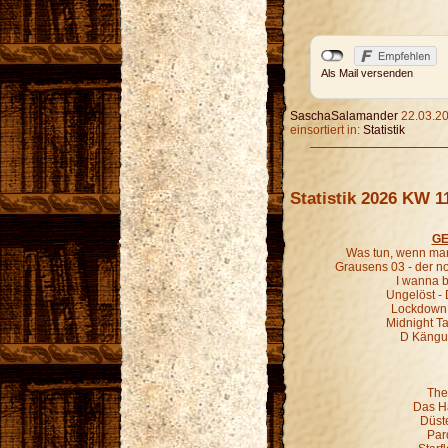
Als Mail versenden
SaschaSalamander
22.03.20
einsortiert in:
Statistik
Statistik 2026 KW 1
GE
Was tun, wenn man
Grausens 03 - der 
I wanna b
Ungelöst - 
Lockdown 
Midnight Ta
D Kängur
The
Das H
Düst
Par