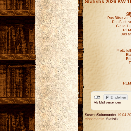
Statistik 2026 KW 1
GE
Das Böse vor D
Das Buch vo
Giallo 11
REM 
Das an
Pretty le
Bl
Bri
T
REM 
Als Mail versenden
SaschaSalamander
19.04.20
einsortiert in:
Statistik