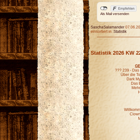
Als Mail versenden
SaschaSalamander
07.06.20
einsortiert in:
Statistik
Statistik 2026 KW 2
GE
??? 239 - Das
Über die To
Dark Mys
Das 
Mehr
H
Willkomm
Clown
M