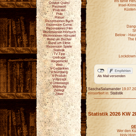
Ins fahle He
Oculus Quest
Insel-Krim
Passwort
Küsten
Podcast
Pulp
Rätsel
Rezensionen Buch
Rezension Comic
Dange
Rezensionen Film
Sh
Rezensionen Hörbuch
Below - Hau
Rezensionen Hörspiel
The 
Rund um Bücher
Rund um Filme
Rezension Spiele
Statistik
TV Tipp
Lockdown 
Umfrage
Vorgemerkt
Web
V-Gedanken
V-Nürnberg
V-Produkt
Als Mail versenden
V-Rezept
V-Unterwegs
Widmung
SaschaSalamander
19.07.20
Zerlegt
einsortiert in:
Statistik
Zitate
Statistik 2026 KW 2
GE
Wer den Kür
Holy Horr