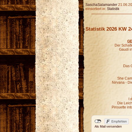
SaschaSalamander
21.06.20
einsortiert in:
Statistik
Statistik 2026 KW 2
GE
Der Schatt
Gaudí i
Das G
She Came
Nirvana - Di
I 
Die Leic
Pirouette in
Als Mail versenden