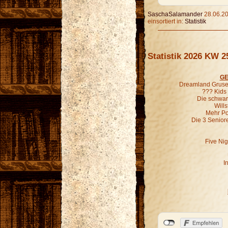
SaschaSalamander
28.06.20
einsortiert in:
Statistik
Statistik 2026 KW 2
GE
Dreamland Grusel
??? Kids
Die schwar
Wills
Mehr P
Die 3 Senior
Five Nig
I