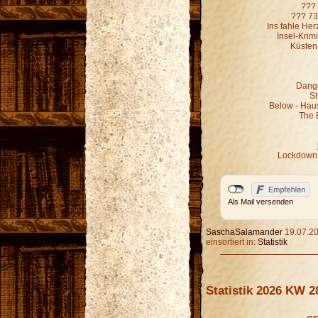
??? 
??? 73
Ins fahle He
Insel-Krim
Küsten
Dange
Sh
Below - Hau
The 
Lockdown 
Als Mail versenden
SaschaSalamander
19.07.20
einsortiert in:
Statistik
Statistik 2026 KW 2