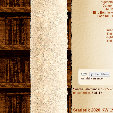
Hörgespin
Danger 
Murd
Eine Bonnie k
Code Kill - 
Einla
The 
Night
The 
Als Mail versenden
SaschaSalamander
17.05.20
einsortiert in:
Statistik
Statistik 2026 KW 1