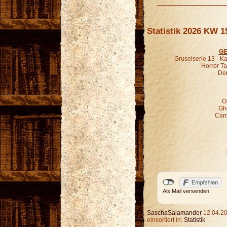
Statistik 2026 KW 1
GE
Gruselserie 13 - K
Horror Ta
Der
O
Gho
Carn
Als Mail versenden
SaschaSalamander
12.04.20
einsortiert in:
Statistik