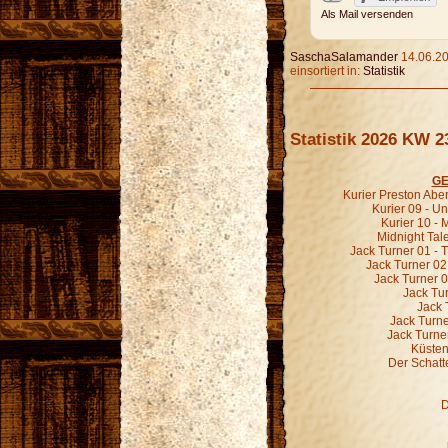
Als Mail versenden
SaschaSalamander
14.06.20
einsortiert in:
Statistik
Statistik 2026 KW 2
GE
Kurier Preston Abe
Kurier 09 - 
Kurier 10 -
Midnight Tal
Jack Turner 01 - 
Jack Turner 02
Jack Turner 0
Jack Tur
Jack 
Jack Turne
Jack Turne
Küsten
Der Schatt
D