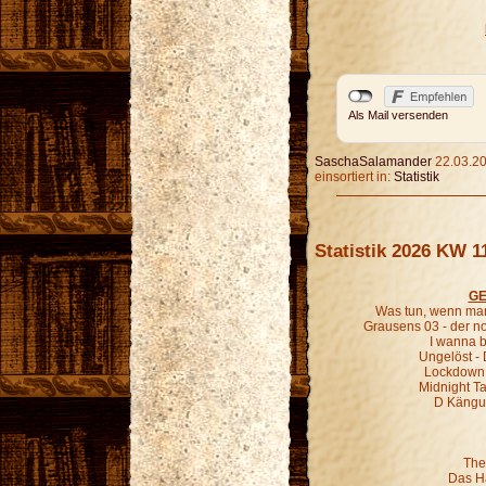
Als Mail versenden
SaschaSalamander
22.03.20
einsortiert in:
Statistik
Statistik 2026 KW 1
GE
Was tun, wenn man
Grausens 03 - der 
I wanna b
Ungelöst - 
Lockdown 
Midnight Ta
D Kängur
The
Das H