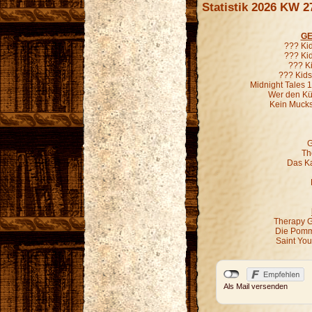
Statistik 2026 KW 2
GE
??? Ki
??? Kid
??? K
??? Kids
Midnight Tales 
Wer den Kür
Kein Mucks
G
Th
Das Ka
Therapy G
Die Pomm
Saint Yo
Als Mail versenden