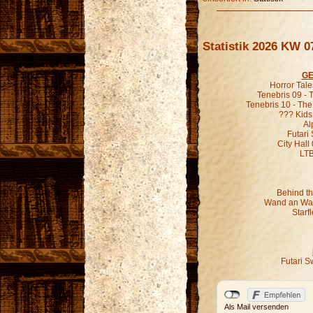
Statistik 2026 KW 0
GE
Horror Tal
Tenebris 09 -
Tenebris 10 - Th
??? Kids
Al
Futari
City Hall
LT
Behind th
Wand an Wan
Starf
Futari S
Als Mail versenden