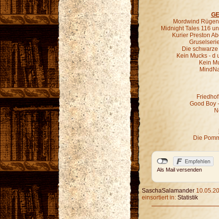
GE
Mordwind Rügen 
Midnight Tales 116 un
Kurier Preston Abe
Gruselseri
Die schwarze 
Kein Mucks - d 
Kein M
MindNa
Friedhof
Good Boy - 
N
Die Pomm
Als Mail versenden
SaschaSalamander
10.05.20
einsortiert in:
Statistik