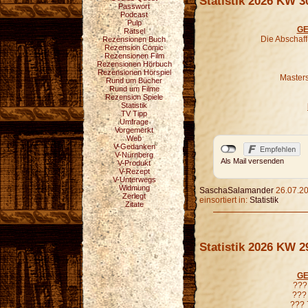
Statistik 2026 KW 3
Passwort
Podcast
Pulp
GE
Rätsel
Die Abschaf
Rezensionen Buch
Rezension Comic
Rezensionen Film
Rezensionen Hörbuch
Rezensionen Hörspiel
Masters
Rund um Bücher
Rund um Filme
Rezension Spiele
Statistik
TV Tipp
Umfrage
Vorgemerkt
Web
V-Gedanken
V-Nürnberg
Als Mail versenden
V-Produkt
V-Rezept
V-Unterwegs
Widmung
SaschaSalamander
26.07.20
Zerlegt
einsortiert in:
Statistik
Zitate
Statistik 2026 KW 2
GE
??? 
??? 
??? 