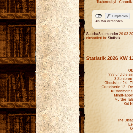
Tschernobyl - Chronik 
Als Mail versenden
SaschaSalamander
29.03.20
einsortiert in:
Statistik
Statistik 2026 KW 1
GE
??? und die s
3 Senioren 
Ghostsitter 24 - T
Gruselserie 12 - De
Küstenmorde 0
MindNapping 
Murder Tale
Kid N
The Disa
Es
O