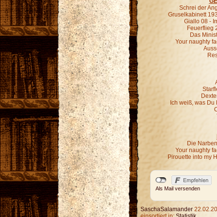
GE
Schrei der An
Gruselkabinett 19
Giallo 08 - 
Feuerflieg 
Das Minist
Your naughty fa
Ausse
Res
Starf
Dexter
Ich weiß, was Du 
C
Die Narben,
Your naughty fa
Pirouette into my 
Als Mail versenden
SaschaSalamander
22.02.20
einsortiert in:
Statistik