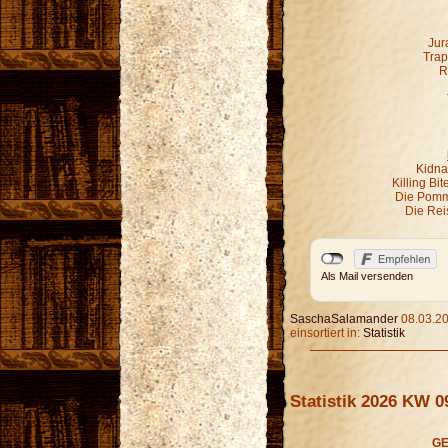
Jur
Trap
R
Kidna
Killing Bi
Die Pomm
Die Rei
Als Mail versenden
SaschaSalamander
08.03.20
einsortiert in:
Statistik
Statistik 2026 KW 0
GE