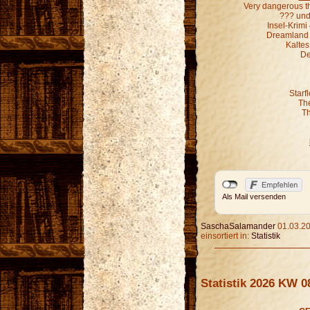
Very dangerous t
??? und 
Insel-Krim
Dreamland G
Kaltes
De
Starf
Th
Th
Als Mail versenden
SaschaSalamander
01.03.20
einsortiert in:
Statistik
Statistik 2026 KW 0