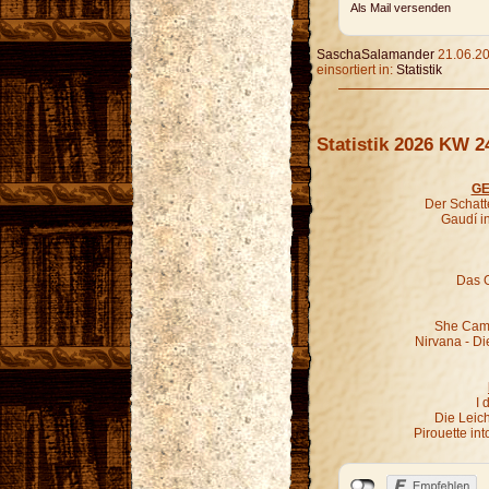
Als Mail versenden
SaschaSalamander
21.06.20
einsortiert in:
Statistik
Statistik 2026 KW 2
GE
Der Schatt
Gaudí i
Das G
She Came
Nirvana - Di
I 
Die Leic
Pirouette in