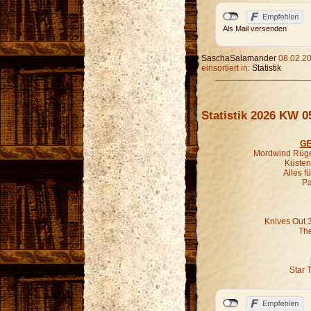
Als Mail versenden
SaschaSalamander
08.02.20
einsortiert in:
Statistik
Statistik 2026 KW 0
GE
Mordwind Rügen
Küsten-
Alles f
Pa
Knives Out 
The
Star 