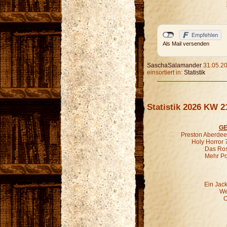
Als Mail versenden
SaschaSalamander
31.05.20
einsortiert in:
Statistik
Statistik 2026 KW 2
GE
Preston Aberdeen
Holy Horror 
Das Ros
Mehr P
Ein Jac
We
O