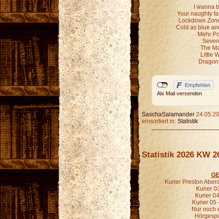
I wanna b
Your naughty fa
Lockdown Zone 
Cold as blue an
Mehr P
Sever
The Ma
Little 
Dragon 
Als Mail versenden
SaschaSalamander
24.05.20
einsortiert in:
Statistik
Statistik 2026 KW 2
GE
Kurier Preston Aberd
Kurier 03
Kurier 04
Kurier 05 
Nur noch e
Hörgespin