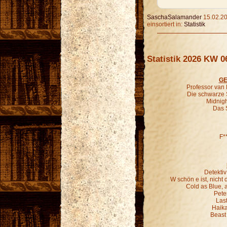
SaschaSalamander
15.02.20
einsortiert in:
Statistik
Statistik 2026 KW 0
GE
Professor van
Die schwarze 
Midnigh
Das 
F*
Detekti
W schön e ist, nich
Cold as Blue, 
Pete
Last
Haika
Beast