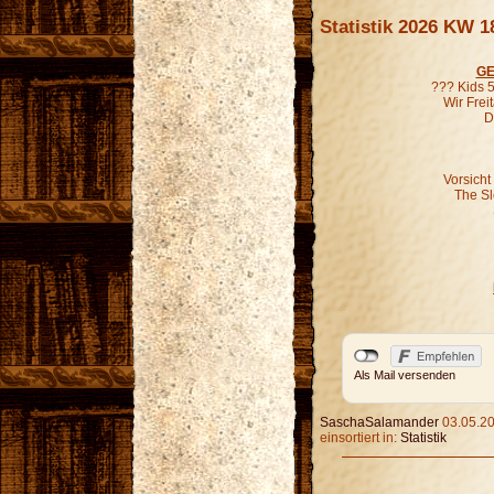
Statistik 2026 KW 1
GE
??? Kids 5
Wir Fre
D
Vorsicht
The S
Als Mail versenden
SaschaSalamander
03.05.20
einsortiert in:
Statistik