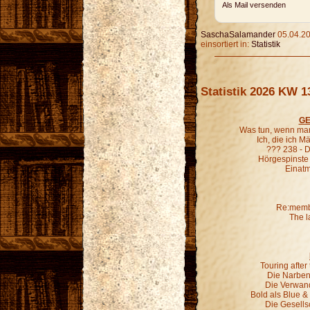
Als Mail versenden
SaschaSalamander
05.04.20
einsortiert in:
Statistik
Statistik 2026 KW 1
GE
Was tun, wenn man
Ich, die ich 
??? 238 - D
Hörgespinste
Einatm
Re:membe
The l
Touring afte
Die Narben,
Die Verwand
Bold als Blue &
Die Gesells