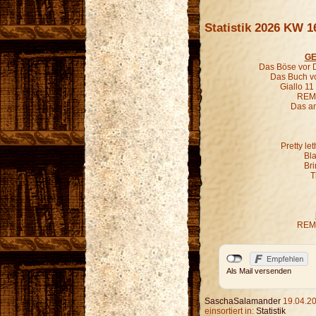
Statistik 2026 KW 1
GE
Das Böse vor D
Das Buch vo
Giallo 11
REM 
Das an
Pretty le
Bl
Bri
T
REM 
Als Mail versenden
SaschaSalamander
19.04.20
einsortiert in:
Statistik