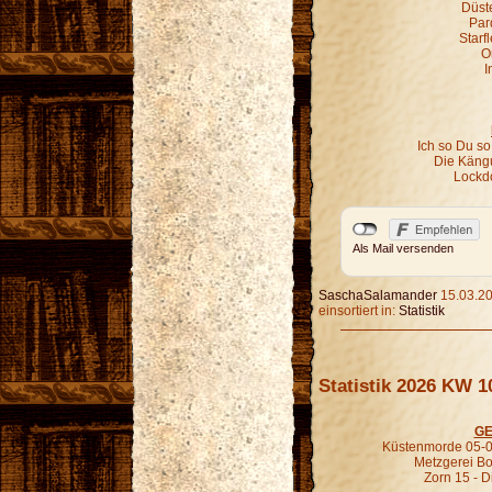
Düst
Par
Starf
O
I
Ich so Du so
Die Kängu
Lockd
Als Mail versenden
SaschaSalamander
15.03.20
einsortiert in:
Statistik
Statistik 2026 KW 1
GE
Küstenmorde 05-0
Metzgerei B
Zorn 15 - D