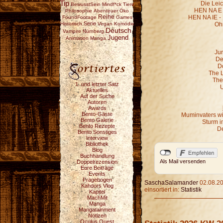
Tip
Die Leic
BewusstSein
Mindf*ck
Tiere
HEN NA E -
Philosophie
Abenteuer
Öko
Reihe
HEN NA IE -
FoundFootage
Games
Serie
Historisch
Vegan
Komödie
Oh
Deutsch
Vampire
Nürnberg
Jugend
Animation
Manga
Jur
De
D
The 
The
1. und letzter Satz
U
Aktuelles
Auf der Suche
Autoren
Awards
Bento-Gäste
Muminvaters wi
Bento Galerie
Sturm i
Bento Rezepte
De
Bento Sonstiges
Interview
Bibliothek
Blog
Buchhandlung
Als Mail versenden
Doppelrezension
Eure Beiträge
Events
Fragebogen
SaschaSalamander
02.08.20
Kahdors Vlog
einsortiert in:
Statistik
Kapitel
MachMit
Manga
Mangatainment
Notizen
Oculus Quest