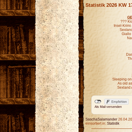
Statistik 2026 KW 1
GE
??? Ki
Insel-Krimi
Sexland
Giallo
Nac
Das
Th
Sleeping on
As old as
Sexland 
Als Mail versenden
SaschaSalamander
26.04.20
einsortiert in:
Statistik