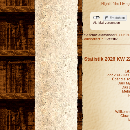
Night of the Livi
Als Mail versenden
SaschaSalamander
07.06.20
einsortiert in:
Statistik
Statistik 2026 KW 2
GE
??? 239 - Das
Über die To
Dark Mys
Das 
Mehr
H
Willkomm
Clown
M