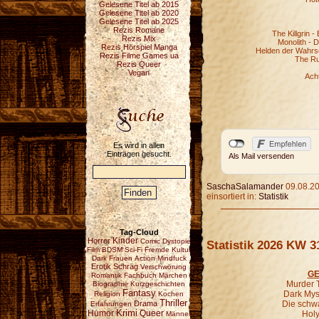
Gelesene Titel ab 2015
Gelesene Titel ab 2020
Gelesene Titel ab 2025
Rezis Romane
The Killgrin -
Rezis Mix
Monolith - 
Rezis Hörspiel Manga
Helden der Wahrsch
Rezis Filme Games ua
The Ru
Rezis Queer
Vegan
Ach
Es wird in allen
Einträgen gesucht.
Als Mail versenden
SaschaSalamander
09.08.20
einsortiert in:
Statistik
Tag-Cloud
Horror
Kinder
Comic
Dystopie
Statistik 2026 KW 3
Film
BDSM
Sci-Fi
Fremde Kultur
Dark
Frauen
Action
Mindfuck
Erotik
Schräg
Verschwörung
GE
Romantik
Fachbuch
Märchen
Murder T
Biographie
Kurzgeschichten
Fantasy
Dark Mys
Religion
Kochen
Thriller
Drama
Die schw
Erfahrungen
Krimi
Humor
Queer
Holy
Männer