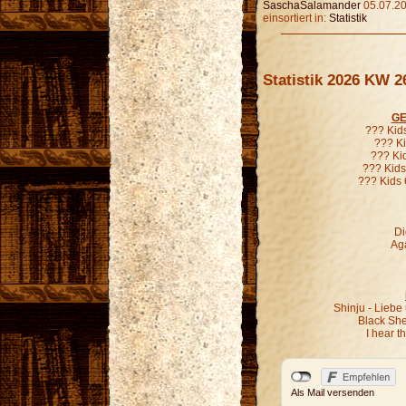
SaschaSalamander
05.07.20
einsortiert in:
Statistik
Statistik 2026 KW 2
GE
??? Kid
??? Ki
??? Ki
??? Kids
??? Kids 
Di
Aga
Shinju - Liebe
Black Sh
I hear 
Als Mail versenden