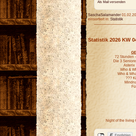
Als Mail versenden
SaschaSalamander
01.02.20
einsortiert in:
Statistik
Statistik 2026 KW 0
GE
72 Stunden - 
Die 3 Seniore
Asterix
Who & Wha
Who & What
??? K
Mindna
Fü
Night of the livi