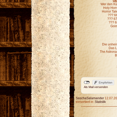
GE
Wer den Kür
Holy Horr
Horror Ta
??? 6
??? 67
??? 6
Goin
Die unheim
Das L
The Astronau
B
Als Mail versenden
SaschaSalamander
12.07.20
einsortiert in:
Statistik