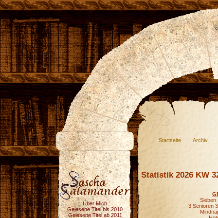
Startseite
Archiv
Statistik 2026 KW 3
G
Sieben 
Über Mich
3 Senioren 3
Gelesene Titel bis 2010
Mindnap
Gelesene Titel ab 2011
Hot