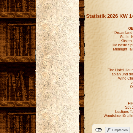
Statistik 2026 KW 1
GE
Dreamland G
Giallo 1
Küsten-
Die beste Sp
Midnight Ta
The Hotel Haun
Fabian und di
Wind Chil
To
O
Pir
Spy 
Lustiges T
Woodstock für all