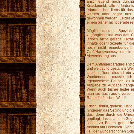
anschließend noch durchg
Knackpunkt, alle erforderl
erforderlichen Items für da
werden oder sogar aus 
gewonnen werden. Leider jed
einem bisher nicht gerade re
Möglich, dass die Spezialzu
zugänglich sind was das Cr
jedoch nicht gerade lukrat
Inhalte oder Rezepte für di
noch nicht eingebunden.
Craft/Handwerkssystem 
Abwechslung aus.
Dem Anfängerparadies entfloh
und weitläufig gestaltete We
streifen. Denn dies ist ei
Wochenende musste ich
irgendwelche Pausen zu ü
Aufgabe zu Aufgabe hange
Wenn auch bisher leider ni
man sie auch aus diversen Ha
Raum für frischen Wind!
Frisch, skurill, grotesk, lust
hingegen das Setting und die
das, denn durch die Unrea
gepflegt, dass man den Gegne
schon zu Boden geht. Un
Ankunft am Feenteich... von B
Teil der wunderschönen Scha