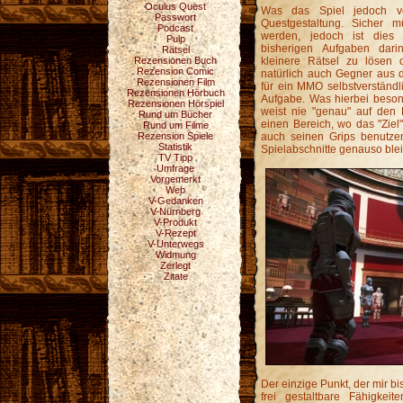
Oculus Quest
Was das Spiel jedoch v
Passwort
Questgestaltung. Sicher 
Podcast
werden, jedoch ist dies 
Pulp
bisherigen Aufgaben dari
Rätsel
Rezensionen Buch
kleinere Rätsel zu lösen 
Rezension Comic
natürlich auch Gegner aus
Rezensionen Film
für ein MMO selbstverständli
Rezensionen Hörbuch
Aufgabe. Was hierbei besonde
Rezensionen Hörspiel
weist nie "genau" auf den 
Rund um Bücher
einen Bereich, wo das "Ziel"
Rund um Filme
Rezension Spiele
auch seinen Grips benutze
Statistik
Spielabschnitte genauso ble
TV Tipp
Umfrage
Vorgemerkt
Web
V-Gedanken
V-Nürnberg
V-Produkt
V-Rezept
V-Unterwegs
Widmung
Zerlegt
Zitate
Der einzige Punkt, der mir bis
frei gestaltbare Fähigkeit