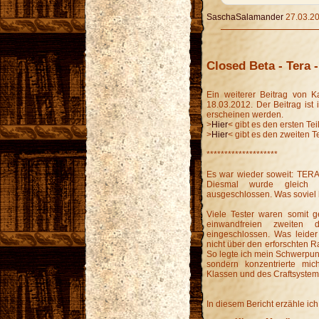
SaschaSalamander
27.03.20
Closed Beta - Tera - 
Ein weiterer Beitrag von 
18.03.2012. Der Beitrag ist i
erscheinen werden.
>
Hier
< gibt es den ersten Te
>
Hier
< gibt es den zweiten T
********************
Es war wieder soweit: TERA 
Diesmal wurde gleich 
ausgeschlossen. Was soviel 
Viele Tester waren somit g
einwandfreien zweiten 
eingeschlossen. Was leider
nicht über den erforschten
So legte ich mein Schwerpun
sondern konzentrierte mic
Klassen und des Craftsystem
In diesem Bericht erzähle ic