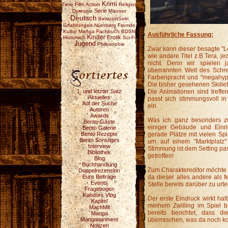
Krimi
Tiere
Film
Action
Religion
Serie
Dystopie
Männer
Deutsch
BewusstSein
Erfahrungen
Nürnberg
Fremde
Kultur
Manga
Fachbuch
BDSM
Ausführliche Fassung:
Kinder
Erotik
Historisch
Sci-Fi
Jugend
Philosophie
Zwar kann dieser besagte "L
wie andere Titel z.B Tera, j
nicht. Denn wir spielen j
überrannten Welt des Schr
Farbenpracht und "megahyper
Die bisher gesehenen Skillef
1. und letzter Satz
Die Animationen sind treffen
Aktuelles
passt sich stimmungsvoll i
Auf der Suche
ein.
Autoren
Awards
Was ich ganz besonders zug
Bento-Gäste
einiger Gebäude und Einri
Bento Galerie
Bento Rezepte
gerade Plätze mit vielen Sp
Bento Sonstiges
um auf einem "Marktplatz"
Interview
Stimmung ist dem Setting p
Bibliothek
getroffen!
Blog
Buchhandlung
Zum Charaktereditor möchte i
Doppelrezension
Eure Beiträge
da dieser alles andere als fer
Events
Stelle bereits darüber zu urte
Fragebogen
Kahdors Vlog
Der erste Eindruck wirkt halt
Kapitel
meinem Zwilling im Spiel b
MachMit
bereits berichtet, dass di
Manga
Mangatainment
überraschen, was da noch k
Notizen