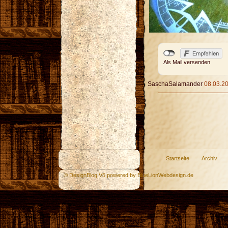
Als Mail versenden
SaschaSalamander
08.03.20
Startseite
Archiv
© DesignBlog V5 powered by BlueLionWebdesign.de