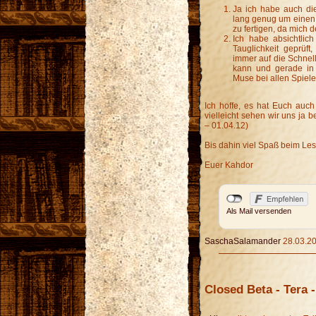
Ja ich habe auch di
lang genug um einen 
zu fertigen, da mich 
Ich habe absichtlic
Tauglichkeit geprüf
immer auf die Schne
kann und gerade in 
Muse bei allen Spiele
Ich hoffe, es hat Euch auch
vielleicht sehen wir uns j
– 01.04.12)
Bis dahin viel Spaß beim Le
Euer Kahdor
Als Mail versenden
SaschaSalamander
28.03.20
Closed Beta - Tera - 