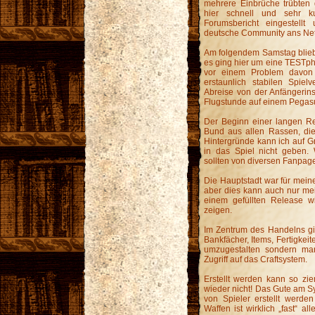
mehrere Einbrüche trübten d
hier schnell und sehr ku
Forumsbericht eingestellt
deutsche Community ans Ne
Am folgendem Samstag blieb
es ging hier um eine TESTph
vor einem Problem davon
erstaunlich stabilen Spie
Abreise von der Anfängerins
Flugstunde auf einem Pegas
Der Beginn einer langen Re
Bund aus allen Rassen, die d
Hintergründe kann ich auf G
in das Spiel nicht geben. 
sollten von diversen Fanpa
Die Hauptstadt war für mei
aber dies kann auch nur me
einem gefüllten Release wi
zeigen.
Im Zentrum des Handelns gib
Bankfächer, Items, Fertigkei
umzugestalten sondern ma
Zugriff auf das Craftsystem.
Erstellt werden kann so zi
wieder nicht! Das Gute am Sy
von Spieler erstellt werde
Waffen ist wirklich „fast“ a