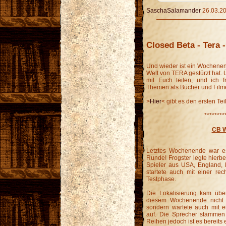
SaschaSalamander
26.03.20
Closed Beta - Tera - 
Und wieder ist ein Wochenen
Welt von TERA gestürzt hat.
mit Euch teilen, und ich f
Themen als Bücher und Filme 
>
Hier
< gibt es den ersten Te
********
CB W
Letztes Wochenende war es
Runde! Frogster legte hierbei
Spieler aus USA, England, 
startete auch mit einer rec
Testphase.
Die Lokalisierung kam übe
diesem Wochenende nicht n
sondern wartete auch mit e
auf. Die Sprecher stammen
Reihen jedoch ist es bereits