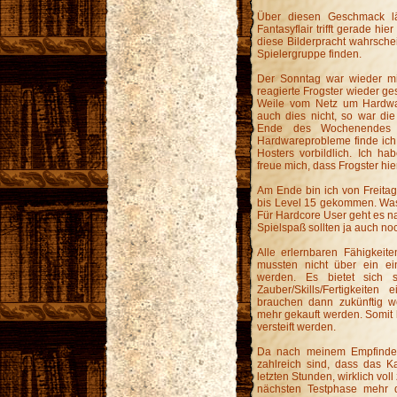
Über diesen Geschmack läs
Fantasyflair trifft gerade hie
diese Bilderpracht wahrschei
Spielergruppe finden.
Der Sonntag war wieder mit
reagierte Frogster wieder g
Weile vom Netz um Hardwa
auch dies nicht, so war die
Ende des Wochenendes e
Hardwareprobleme finde ich
Hosters vorbildlich. Ich h
freue mich, dass Frogster hie
Am Ende bin ich von Freita
bis Level 15 gekommen. Was 
Für Hardcore User geht es na
Spielspaß sollten ja auch noc
Alle erlernbaren Fähigkeit
mussten nicht über ein ei
werden. Es bietet sich 
Zauber/Skills/Fertigkeiten
brauchen dann zukünftig we
mehr gekauft werden. Somit b
versteift werden.
Da nach meinem Empfinden 
zahlreich sind, dass das K
letzten Stunden, wirklich vol
nächsten Testphase mehr 