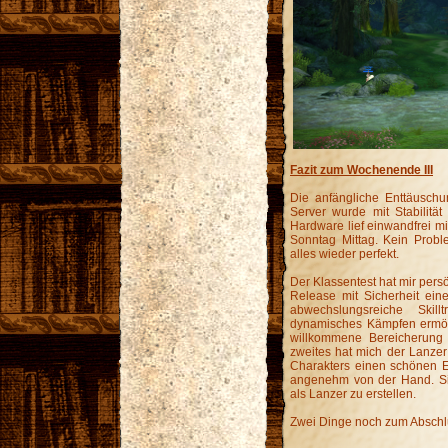
Fazit zum Wochenende III
Die anfängliche Enttäusch
Server wurde mit Stabilität
Hardware lief einwandfrei 
Sonntag Mittag. Kein Probl
alles wieder perfekt.
Der Klassentest hat mir pers
Release mit Sicherheit eine
abwechslungsreiche Skil
dynamisches Kämpfen ermögl
willkommene Bereicherung 
zweites hat mich der Lanzer 
Charakters einen schönen E
angenehm von der Hand. Sic
als Lanzer zu erstellen.
Zwei Dinge noch zum Abschl