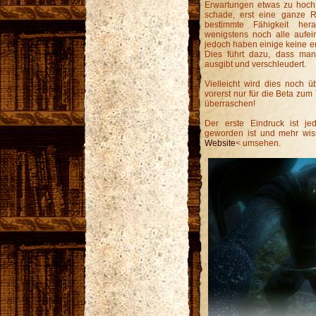
Erwartungen etwas zu hoch 
schade, erst eine ganze R
bestimmte Fähigkeit he
wenigstens noch alle aufei
jedoch haben einige keine er
Dies führt dazu, dass man
ausgibt und verschleudert.
Vielleicht wird dies noch 
vorerst nur für die Beta zum
überraschen!
Der erste Eindruck ist je
geworden ist und mehr wiss
Website
< umsehen.