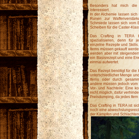
Besonders hat mich die 
interessiert.
In der Alchemie lassen sich 
Runen zur Waffenverstärk
Schmiede lassen sich vom B
Scheiben für die Caster-Klass
Das Crafting in TERA b
spezialisieren, denn für j
einzelne Rezepte und Skills
Items müssen gekauft werden
werden aber mit steigendem 
ein Basisrezept und eine Erw
einmal aufwertet.
Das Rezept benötigt für di
unterschiedlicher Menge und 
Items oder durch gesamm
andere müssen jedoch vom H
Vor- und Nachteile: Eine ko
nicht möglich, dafür verhin
Preisdumping, da jedes Item 
Das Crafting in TERA ist sic
noch eine abwechslungsreic
der Kämpfen und Schlachten