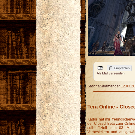
Als Mail versenden
SaschaSalamander
12.03.20
Tera Online - Close
Kador hat mir freundlicher
der Closed Beta zum Onlines
soll offiziell zum 03. Mai
Vorbestellern und ausgewäh