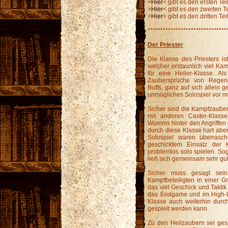
>
Hier
< gibt es den ersten Te
>
Hier
< gibt es den zweiten T
>
Hier
< gibt es den dritten Te
*******************************
Der Priester
Die Klasse des Priesters ist
welcher erstaunlich viel Ka
für eine Heiler-Klasse. Als
Zaubersprüche von Regene
Buffs, ganz auf sich allein g
unmögliches Solospiel vor m
Sicher sind die Kampfzauber 
mit anderen Caster-Klass
Wumms hinter den Angriffen d
durch diese Klasse hart aber
Solospiel waren überrasc
geschicktem Einsatz der K
problemlos solo spielen. Sog
ließ sich gemeinsam sehr gut
Sicher muss gesagt sein
Kampfbeteiligten in einer Gr
das viel Geschick und Taktik 
das Endgame und im High-Le
Klasse auch weiterhin durch
gespielt werden kann.
Zu den Heilzaubern sei ges