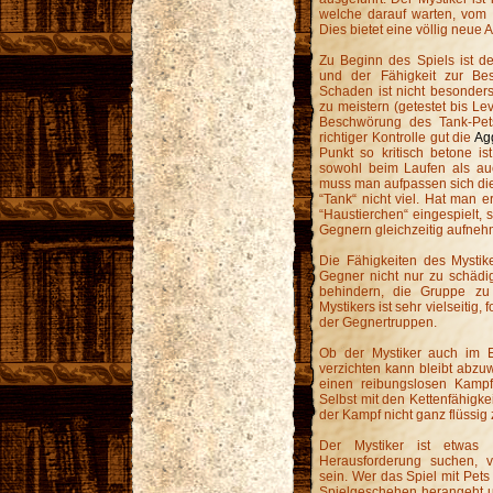
welche darauf warten, vom
Dies bietet eine völlig neue 
Zu Beginn des Spiels ist d
und der Fähigkeit zur Bes
Schaden ist nicht besonder
zu meistern (getestet bis Lev
Beschwörung des Tank-Pets
richtiger Kontrolle gut die
Ag
Punkt so kritisch betone is
sowohl beim Laufen als auc
muss man aufpassen sich die
“Tank“ nicht viel. Hat man e
“Haustierchen“ eingespielt
Gegnern gleichzeitig aufnehm
Die Fähigkeiten des Mystik
Gegner nicht nur zu schädi
behindern, die Gruppe zu
Mystikers ist sehr vielseitig,
der Gegnertruppen.
Ob der Mystiker auch im E
verzichten kann bleibt abzuw
einen reibungslosen Kampf 
Selbst mit den Kettenfähigke
der Kampf nicht ganz flüssig 
Der Mystiker ist etwas f
Herausforderung suchen, v
sein. Wer das Spiel mit Pets
Spielgeschehen herangeht u