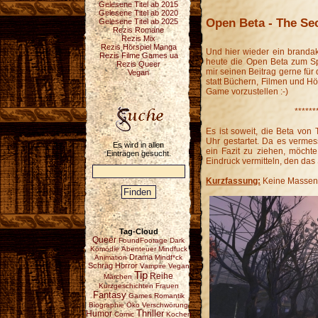
Gelesene Titel ab 2015
Gelesene Titel ab 2020
Open Beta - The Se
Gelesene Titel ab 2025
Rezis Romane
Rezis Mix
Rezis Hörspiel Manga
Und hier wieder ein brandak
Rezis Filme Games ua
heute die Open Beta zum 
Rezis Queer
mir seinen Beitrag gerne für 
Vegan
statt Büchern, Filmen und H
Game vorzustellen :-)
******
Es ist soweit, die Beta vo
Uhr gestartet. Da es vermess
Es wird in allen
ein Fazit zu ziehen, möcht
Einträgen gesucht.
Eindruck vermitteln, den das
Kurzfassung:
Keine Massenw
Tag-Cloud
Queer
FoundFootage
Dark
Komödie
Abenteuer
Mindfuck
Drama
Animation
Mindf*ck
Schräg
Horror
Vampire
Vegan
Tip
Reihe
Märchen
Kurzgeschichten
Frauen
Fantasy
Games
Romantik
Biographie
Öko
Verschwörung
Thriller
Humor
Comic
Kochen