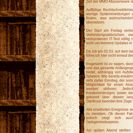
Zeit der MMO-Massenware si
Auffällige Rechtschreibfehl
wenige Systemmeldungen w
finden, was wahrscheinli
übersetzen.
Der Start am Freitag verli
Verbindungsabbrüchen, 
verbundenen IT-Test völlig n
wohl um kleinere Updates in
Da ich am 02.03. auf dem ber
führe ich hier nicht erneut di
Insgesamt ist zu sagen, dass
und das gesamte Anfängergeb
bietet, abhängig von Aufst
Spielers. Wie bereits erwäh
sehr zarter Einstieg, der so
Möglichkeit für einen Ans
werden stöhnen. Jedoc
Kreaturendesigns sowie der
gekonnt über diesen lang
Startinsel beendet ihre Züge
Alle erwähnten Ereignisse si
zu meistern. Ob dieser Fakt 
jedoch zeigt sich auch
Gelegenheitsspieler.
Am späten Abend stellten 