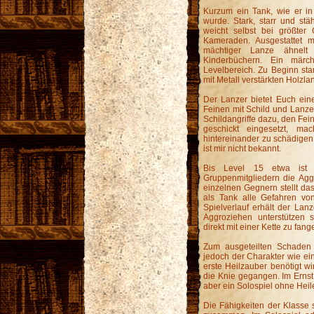
Kurzum ein Tank, wie er in
wurde. Stark, starr und stä
weicht selbst bei größter
Kameraden. Ausgestattet 
mächtiger Lanze ähnelt
Kinderbüchern. Ein märch
Levelbereich. Zu Beginn star
mit Metall verstärkten Holzlan
Der Lanzer bietet Euch ein
Feinen mit Schild und Lanze 
Schildangriffe dazu, den Fei
geschickt eingesetzt, m
hintereinander zu schädigen.
ist mir nicht bekannt.
Bis Level 15 etwa ist 
Gruppenmitgliedern die Agg
einzelnen Gegnern stellt das
als Tank alle Gefahren von
Spielverlauf erhält der Lan
Aggroziehen unterstützen 
direkt mit einer Kette zu fa
Zum ausgeteilten Schaden s
jedoch der Charakter wie ein
erste Heilzauber benötigt wir
die Knie gegangen. Im Ernst, 
aber ein Solospiel ohne Heile
Die Fähigkeiten der Klasse