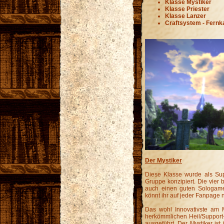
Klasse Mystiker
Klasse Priester
Klasse Lanzer
Craftsystem - Fern
Der Mystiker
Diese Klasse wurde als Sup
Gruppe konzipiert. Die vie
auch einen guten Sologamer
könnt ihr auf jeder Fanpage 
Das wohl Innovativste am M
herkömmlichen Heil/Support-
ausgeführt. Der Mystiker is