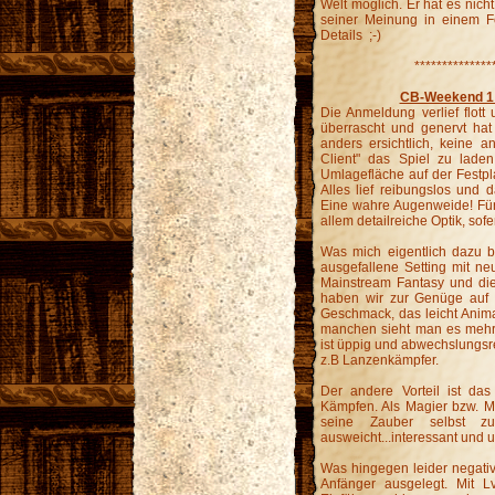
Welt möglich. Er hat es nicht
seiner Meinung in einem F
Details ;-)
**************
CB-Weekend 1 
Die Anmeldung verlief flott
überrascht und genervt hat
anders ersichtlich, keine 
Client" das Spiel zu lad
Umlagefläche auf der Festplat
Alles lief reibungslos und 
Eine wahre Augenweide! Für
allem detailreiche Optik, so
Was mich eigentlich dazu b
ausgefallene Setting mit n
Mainstream Fantasy und die
haben wir zur Genüge auf
Geschmack, das leicht Anima
manchen sieht man es mehr,
ist üppig und abwechslungsre
z.B Lanzenkämpfer.
Der andere Vorteil ist das
Kämpfen. Als Magier bzw. My
seine Zauber selbst 
ausweicht...interessant und 
Was hingegen leider negativ 
Anfänger ausgelegt. Mit 