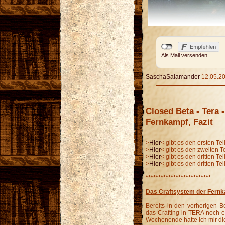
Als Mail versenden
SaschaSalamander
12.05.20
Closed Beta - Tera - 
Fernkampf, Fazit
>
Hier
< gibt es den ersten Te
>
Hier
< gibt es den zweiten T
>
Hier
< gibt es den dritten Te
>
Hier
< gibt es den dritten Te
**************************
Das Craftsystem der Fern
Bereits in den vorherigen Be
das Crafting in TERA noch 
Wochenende hatte ich mir 