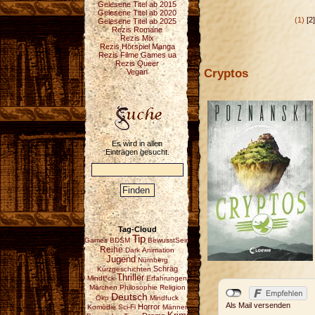
Gelesene Titel ab 2015
Gelesene Titel ab 2020
(1)
[2]
Gelesene Titel ab 2025
Rezis Romane
Rezis Mix
Rezis Hörspiel Manga
Rezis Filme Games ua
Rezis Queer
Cryptos
Vegan
Es wird in allen
Einträgen gesucht.
Tag-Cloud
Tip
Games
BDSM
BewusstSein
Reihe
Dark
Animation
Jugend
Nürnberg
Schräg
Kurzgeschichten
Thriller
Mindf*ck
Erfahrungen
Märchen
Philosophie
Religion
Deutsch
Öko
Mindfuck
Als Mail versenden
Horror
Komödie
Sci-Fi
Männer