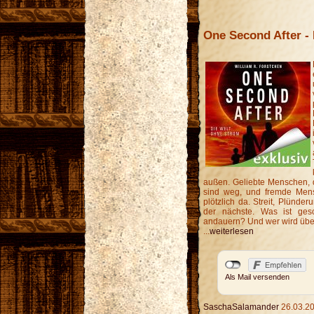
One Second After -
außen. Geliebte Menschen, di
sind weg, und fremde Mens
plötzlich da. Streit, Plünderu
der nächste. Was ist ges
andauern? Und wer wird üb
...
weiterlesen
Als Mail versenden
SaschaSalamander
26.03.20