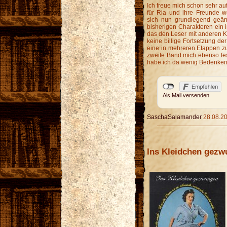
Ich freue mich schon sehr au
für Ria und ihre Freunde w
sich nun grundlegend geänd
bisherigen Charakteren ein i
das den Leser mit anderen Kon
keine billige Fortsetzung de
eine in mehreren Etappen zu
zweite Band mich ebenso fes
habe ich da wenig Bedenken 
Als Mail versenden
SaschaSalamander
28.08.20
Ins Kleidchen gez