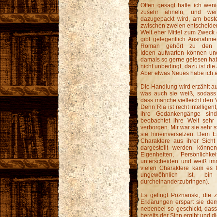
Offen gesagt hatte ich wenig
zusehr ähneln, und wei
dazugepackt wird, am best
zwischen zweien entscheiden 
Welt eher Mittel zum Zweck d
gibt gelegentlich Ausnahme
Roman gehört zu den we
Ideen aufwarten können und
damals so gerne gelesen habe
nicht unbedingt, dazu ist di
Aber etwas Neues habe ich au
Die Handlung wird erzählt au
was auch sie weiß, sodass 
dass manche vielleicht den V
Denn Ria ist recht intelligen
ihre Gedankengänge sind 
beobachtet ihre Welt sehr
verborgen. Mir war sie sehr 
sie hineinversetzen. Dem E
Charaktere aus ihrer Sicht
dargestellt werden könn
Eigenheiten, Persönlich
unterscheiden und weiß imm
vielen Charaktere kam es 
ungewöhnlich ist, bi
durcheinanderzubringen).
Es gelingt Poznanski, die z
Erklärungen erspart sie dem
nebenbei so geschickt, das
bereits der Sinn ergibt und di