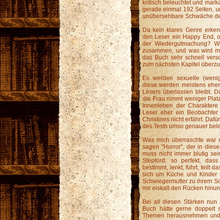
kritisch beleuchtet und marka
gerade einmal 192 Seiten, u
unübersehbare Schwäche de
Da kein klares Genre erkennb
den Leser ein Happy End, od
der Wiedergutmachung? Wi
zusammen, und was wird mi
das Buch sehr schnell vers
zum nächsten Kapitel überzu
Es werden sexuelle (wenig
diese werden meistens eher
Lesers überlassen bleibt.
die Frau nimmt weniger Platz
Innenleben der Charaktere 
Leser eher ein Beobachter 
Christines nicht erfährt. D
des Tests umso genauer bele
Was mich überraschte war de
sagen "Horror", der in dies
muss nicht immer blutig se
Stepford, so perfekt, das
bestimmt, lenkt, führt, teilt 
sich um Küche und Kinder u
Schwiegermutter zu ihrem S
mir eiskalt den Rücken hinunte
Bei all diesen Stärken nun
Buch hätte gerne doppelt 
Themen herausnehmen und d