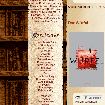
Krimi
Drama
Biographie
Tiere
Erotik
Romantik
Kochen
Manga
Frauen
Historisch
Abenteuer
SaschaSalamander
11.06.20
Kinder
Verschwörung
Dystopie
Humor
Fremde Kultur
Comic
Fantasy
Serie
Fachbuch
Queer
Vegan
Film
Vampire
FoundFootage
Action
Der Würfel
1. und letzter Satz
Aktuelles
Auf der Suche
Autoren
Awards
Bento-Gäste
Bento Galerie
Bento Rezepte
Bento Sonstiges
Interview
Bibliothek
Blog
Buchhandlung
Doppelrezension
Eure Beiträge
Events
Fragebogen
Kahdors Vlog
Kapitel
MachMit
Manga
Mangatainment
Als Mail versenden
Notizen