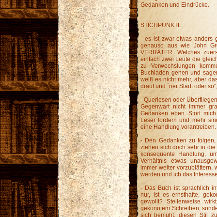
Gedanken und Eindrücke.
STICHPUNKTE
- es ist zwar etwas anders 
genauso aus wie John G
VERRÄTER. Welches zuerst d
einfach zwei Leute die gleic
zu Verwechslungen komme
Buchladen gehen und sagen 
weiß es nicht mehr, aber das
drauf und ´ner Stadt oder so", 
- Querlesen oder Überfliege
Gegenwart nicht immer gra
Gedanken eben. Stört mich
Leser fordern und mehr sin
eine Handlung vorantreiben.
- Den Gedanken zu folgen, 
ziehen sich doch sehr in die
konsequente Handlung, um
Verhältnis etwas unausge
immer weiter vorzublättern
werden und ich das Interesse 
- Das Buch ist sprachlich i
nur, ist es ernsthafte, geko
gewollt? Stellenweise wir
gekonntem Schreiben, sonder
sich bemüht, diesen Stil 