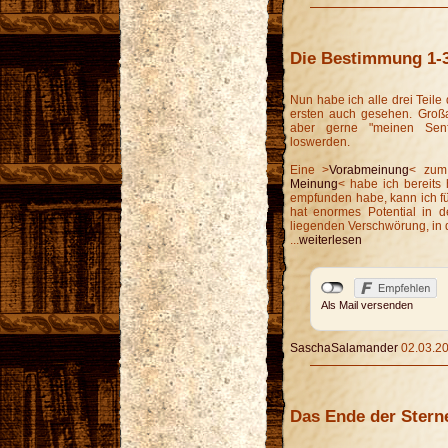
Die Bestimmung 1-
Nun habe ich alle drei Teil
ersten auch gesehen. Großar
aber gerne "meinen Sen
loswerden.
Eine >
Vorabmeinung
< zum
Meinung
< habe ich bereits
empfunden habe, kann ich fü
hat enormes Potential in d
liegenden Verschwörung, in d
...
weiterlesen
Als Mail versenden
SaschaSalamander
02.03.20
Das Ende der Sterne