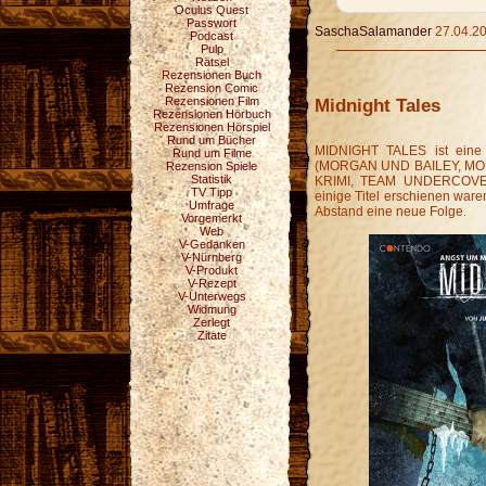
Oculus Quest
Passwort
SaschaSalamander
27.04.20
Podcast
Pulp
Rätsel
Rezensionen Buch
Rezension Comic
Rezensionen Film
Midnight Tales
Rezensionen Hörbuch
Rezensionen Hörspiel
Rund um Bücher
MIDNIGHT TALES ist eine 
Rund um Filme
(MORGAN UND BAILEY, MOR
Rezension Spiele
Statistik
KRIMI, TEAM UNDERCOVER
TV Tipp
einige Titel erschienen war
Umfrage
Abstand eine neue Folge.
Vorgemerkt
Web
V-Gedanken
V-Nürnberg
V-Produkt
V-Rezept
V-Unterwegs
Widmung
Zerlegt
Zitate