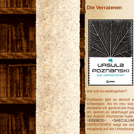
Die Verratenen
wie soll es weitergehen?
Dystopien gibt es derzeit
schweigen. Als es neu war,
verdrehe ich genervt die Au
an, worum es überhaupt geh
der Autorin Poznanski habe 
>
EREBOS
<, >
SAECULU
VERRATENEN wagt sie sich 
neugierig auf die Umsetzung