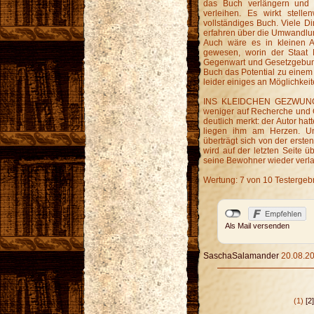
das Buch verlängern und 
verleihen. Es wirkt stell
vollständiges Buch. Viele D
erfahren über die Umwandlun
Auch wäre es in kleinen 
gewesen, worin der Staat 
Gegenwart und Gesetzgebung
Buch das Potential zu einem 
leider einiges an Möglichkei
INS KLEIDCHEN GEZWUNGEN 
weniger auf Recherche und 
deutlich merkt: der Autor h
liegen ihm am Herzen. Un
überträgt sich von der erste
wird auf der letzten Seite ü
seine Bewohner wieder verla
Wertung: 7 von 10 Testergeb
Als Mail versenden
SaschaSalamander
20.08.20
(1)
[2]