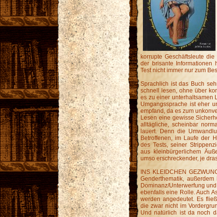
korrupte Geschäftsleute die
der brisante Informationen
Test nicht immer nur zum Bes
Sprachlich ist das Buch sehr
schnell lesen, ohne über kom
es zu einer unterhaltsamen L
Umgangssprache ist eher u
empfand, da es zum unkonve
Lesen eine gewisse Sicherheit
alltägliche, scheinbar nor
lauert. Denn die Umwandlu
Betroffenen, im Laufe der
des Tests, seiner Strippenz
aus kleinbürgerlichem Äuß
umso erschreckender, je dra
INS KLEIDCHEN GEZWUNGEN 
Genderthematik, außerdem k
Dominanz/Unterwerfung und 
ebenfalls eine Rolle. Auch As
werden angedeutet. Es fließt
die zwar nicht im Vordergrun
Und natürlich ist da noch da