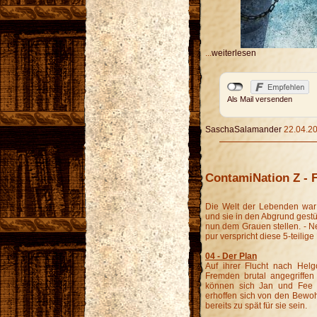
...
weiterlesen
Als Mail versenden
SaschaSalamander
22.04.20
ContamiNation Z - F
Die Welt der Lebenden war 
und sie in den Abgrund gest
nun dem Grauen stellen. - 
pur verspricht diese 5-teilige
04 - Der Plan
Auf ihrer Flucht nach He
Fremden brutal angegriffen 
können sich Jan und Fee i
erhoffen sich von den Bewoh
bereits zu spät für sie sein.