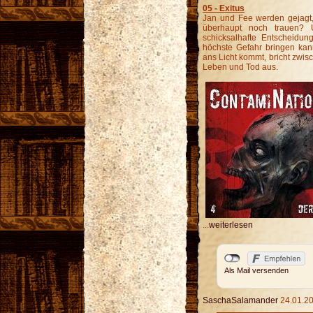
05 - Exitus
Jan und Fee werden gejagt
überhaupt noch trauen? 
schicksalhafte Entscheidun
höchste Gefahr bringen kann
ans Licht kommt, bricht zwi
Leben und Tod aus.
...
weiterlesen
Als Mail versenden
SaschaSalamander
24.01.20