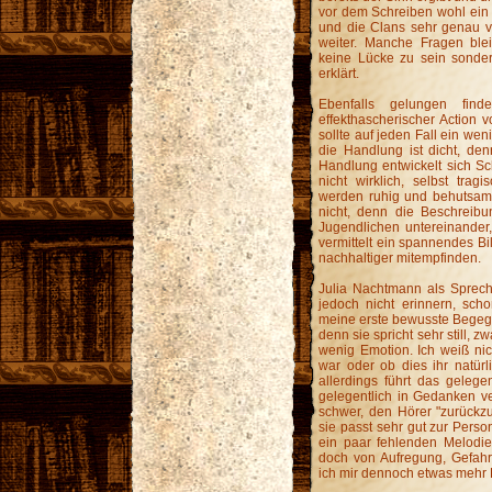
vor dem Schreiben wohl ein 
und die Clans sehr genau v
weiter. Manche Fragen blei
keine Lücke zu sein sonder
erklärt.
Ebenfalls gelungen fin
effekthascherischer Action 
sollte auf jeden Fall ein wen
die Handlung ist dicht, den
Handlung entwickelt sich Schr
nicht wirklich, selbst trag
werden ruhig und behutsam 
nicht, denn die Beschreib
Jugendlichen untereinander
vermittelt ein spannendes Bi
nachhaltiger mitempfinden.
Julia Nachtmann als Spreche
jedoch nicht erinnern, sch
meine erste bewusste Begegnu
denn sie spricht sehr still, 
wenig Emotion. Ich weiß ni
war oder ob dies ihr natürl
allerdings führt das geleg
gelegentlich in Gedanken ver
schwer, den Hörer "zurückzu
sie passt sehr gut zur Perso
ein paar fehlenden Melodi
doch von Aufregung, Gefahr
ich mir dennoch etwas mehr 