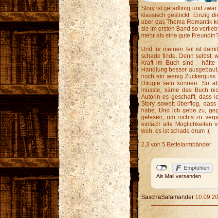
Story ist geradlinig und zwar
klassisch gestrickt. Einzig 
aber das Thema Romantik komp
sie im ersten Band so verlie
mehr als eine gute Freundin
Und für meinen Teil ist dami
schade finde. Denn selbst, w
Kraft im Buch sind - hätte
Handlung besser ausgebaut,
noch ein wenig Zuckerguss o
Dilogie sein können. So ab
müsste, käme das Buch nic
Autorin es geschafft, dass 
Story soweit überflog, dass 
habe. Und ich gebe zu, ge
gelesen, um nichts zu verpa
einfach alle Möglichkeiten 
weh, es ist schade drum :(
2,3 von 5 Bettelarmbänder
Als Mail versenden
SaschaSalamander
10.09.20