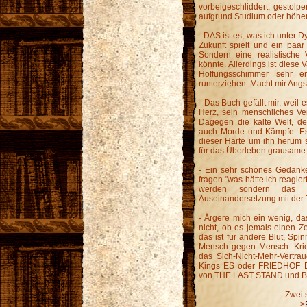
vorbeigeschliddert, gestolpe
aufgrund Studium oder höher
- DAS ist es, was ich unter Dy
Zukunft spielt und ein paa
Sondern eine realistische
könnte. Allerdings ist diese V
Hoffungsschimmer sehr en
runterziehen. Macht mir Angs
- Das Buch gefällt mir, weil
Herz, sein menschliches Ver
Dagegen die kalte Welt, de
auch Morde und Kämpfe. Es l
dieser Härte um ihn herum 
für das Überleben grausame 
- Ein sehr schönes Gedanken
fragen "was hätte ich reagie
werden sondern das I
Auseinandersetzung mit der 
- Ärgere mich ein wenig, da
nicht, ob es jemals einen Ze
das ist für andere Blut, Spin
Mensch gegen Mensch. Krieg
das Sich-Nicht-Mehr-Vertra
Kings ES oder FRIEDHOF D
von THE LAST STAND und B
Zwei 
>