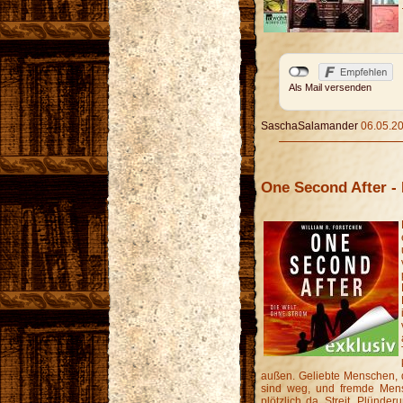
Als Mail versenden
SaschaSalamander
06.05.20
One Second After -
außen. Geliebte Menschen, di
sind weg, und fremde Mens
plötzlich da. Streit, Plünderu