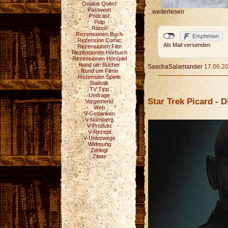
Oculus Quest
Passwort
...
weiterlesen
Podcast
Pulp
Rätsel
Rezensionen Buch
Rezension Comic
Als Mail versenden
Rezensionen Film
Rezensionen Hörbuch
Rezensionen Hörspiel
Rund um Bücher
SaschaSalamander
17.06.20
Rund um Filme
Rezension Spiele
Statistik
TV Tipp
Umfrage
Star Trek Picard - D
Vorgemerkt
Web
V-Gedanken
V-Nürnberg
V-Produkt
V-Rezept
V-Unterwegs
Widmung
Zerlegt
Zitate