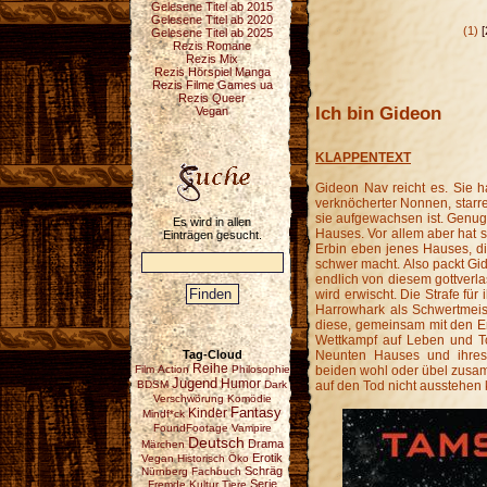
Gelesene Titel ab 2015
Gelesene Titel ab 2020
(1)
[
Gelesene Titel ab 2025
Rezis Romane
Rezis Mix
Rezis Hörspiel Manga
Rezis Filme Games ua
Rezis Queer
Ich bin Gideon
Vegan
KLAPPENTEXT
Gideon Nav reicht es. Sie 
verknöcherter Nonnen, starr
sie aufgewachsen ist. Genu
Es wird in allen
Hauses. Vor allem aber hat
Einträgen gesucht.
Erbin eben jenes Hauses, di
schwer macht. Also packt Gid
endlich von diesem gottverl
wird erwischt. Die Strafe für
Harrowhark als Schwertmeist
diese, gemeinsam mit den E
Wettkampf auf Leben und T
Tag-Cloud
Neunten Hauses und ihres
Reihe
Film
Action
Philosophie
beiden wohl oder übel zusa
Jugend
Humor
BDSM
Dark
auf den Tod nicht ausstehen
Verschwörung
Komödie
Fantasy
Kinder
Mindf*ck
FoundFootage
Vampire
Deutsch
Drama
Märchen
Erotik
Vegan
Historisch
Öko
Schräg
Nürnberg
Fachbuch
Serie
Fremde Kultur
Tiere