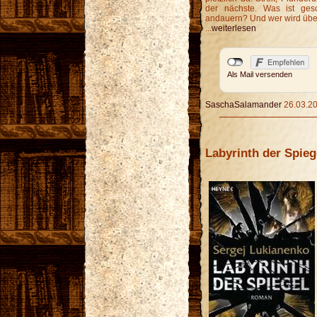
der nächste. Was ist ges
andauern? Und wer wird üb
...
weiterlesen
Als Mail versenden
SaschaSalamander
26.03.20
Labyrinth der Spieg