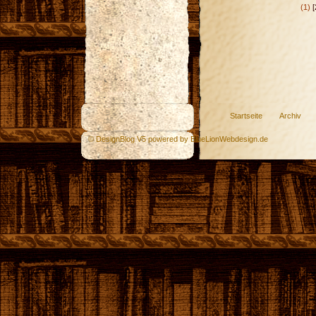
(1)
[
Startseite
Archiv
© DesignBlog V5 powered by BlueLionWebdesign.de