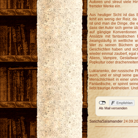
Autoren und streut viele H
fremder Werke ein.
Aus heutiger Sicht ist das B
fehlt ein wenig der Reiz, d
ist und man die Dinge, die e
dass der Autor sich gerne ü
auf gängige Konventionen p
Ansätze mit fantastischen 
zwangsläufig in weltliche w
Wer zu seinen Büchern gre
Geschichten haben und sic
wieder einmal zaubert, egal 
Aliens, Vampire, Gestaltwan
Popkultur oder drachenreite
Lukianenko, der russische Phan
auch, und er singt seine ga
Menschlichkeit in einer unme
Fantastische, er spinnt sein
liebt traurige Antihelden. Und
Als Mail versenden
SaschaSalamander
24.09.20