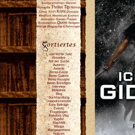
Kurzgeschichten
Männer
Tip
Thriller
Horror
Romantik
Krimi
Comic
Sci-Fi
Dystopie
Mindfuck
Abenteuer
Kochen
Animation
Games
Frauen
Queer
BewusstSein
Religion
Manga
Biographie
Erfahrungen
1. und letzter Satz
Aktuelles
Auf der Suche
Autoren
Awards
Bento-Gäste
Bento Galerie
Bento Rezepte
Bento Sonstiges
Interview
Bibliothek
Blog
Buchhandlung
Doppelrezension
Eure Beiträge
Events
Fragebogen
Kahdors Vlog
Kapitel
MachMit
Manga
Mangatainment
Notizen