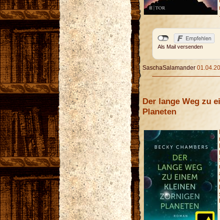
Als Mail versenden
SaschaSalamander
01.04.20
Der lange Weg zu e
Planeten