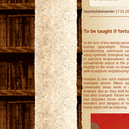
SaschaSalamander
17.01.20
To be taught if fort
At the turn of the twenty-sec
human spaceflight. Thr
somaforming, astronauts can
using synthetic biological s
in sub-zero temperatures, ab
conveniently adjust to the pu
fragility of the body no long
able to explore neighbouring
Ariadne is one such explore
habitable worlds fifteen l
crewmates sleep while in t
features. But as they shift t
has also changed. Faced with 
has forgotten those who ha
wonders and dangers of he
home might still be listening.