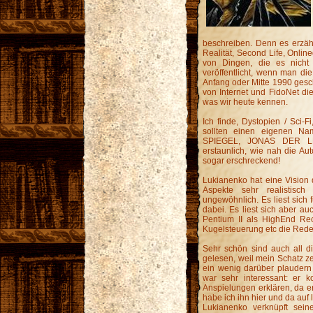
beschreiben. Denn es erzählt 
Realität, Second Life, Onl
von Dingen, die es nicht
veröffentlicht, wenn man die
Anfang oder Mitte 1990 gesch
von Internet und FidoNet di
was wir heute kennen.
Ich finde, Dystopien / Sci-
sollten einen eigenen 
SPIEGEL, JONAS DER LE
erstaunlich, wie nah die Au
sogar erschreckend!
Lukianenko hat eine Vision d
Aspekte sehr realistisch
ungewöhnlich. Es liest sich fu
dabei. Es liest sich aber a
Pentium II als HighEnd Rec
Kugelsteuerung etc die Rede 
Sehr schön sind auch all d
gelesen, weil mein Schatz ze
ein wenig darüber plaudern
war sehr interessant: er k
Anspielungen erklären, da e
habe ich ihn hier und da auf
Lukianenko verknüpft sei