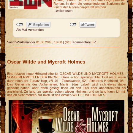
erzählt, jedoch ist es ein autobiographischer
Roman, in dem die verschiedenen Stationen der
Flucht der Autorin dargestellt werden.
...
weiterlesen
Als Mail versenden
SaschaSalamander
01.08.2016, 18.00
|
(0/0)
Kommentare
|
PL
Oscar Wilde und Mycroft Holmes
Eine relative neue Hörspielreihe ist OSCAR WILDE UND MYCROFT HOLMES -
SONDERERMITTLER DER KRONE. Ganz schön sperriger Titel. Erst recht, wenn
dann noch der Zusatz folgt, zB. 01 - Zeitenwende, 02 - Finsteres Hochland, 03 -
Das Geheimnis des Alchemisten. Maritim (das Label) wird sich etwas dabei
gedacht haben, aber offen gesagt finde ich den Titel eher abschreckend als
anziehend. Zu lang, zu sperrig, schon wieder Holmes, und so lang kann ich mir
das eh nicht merken, für mich ist das einfach WILDE UND HOLMES.