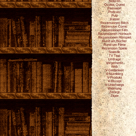
Notizen
Oculus Quest
Passwort
Podcast
Pulp
Rätsel
Rezensionen Buch
Rezension Comic
Rezensionen Film
Rezensionen Hörbuch
Rezensionen Hörspiel
Rund um Bücher
Rund um Filme
Rezension Spiele
Statistik
TV Tipp
Umfrage
Vorgemerkt
Web
V-Gedanken
V-Nürnberg
V-Produkt
V-Rezept
V-Unterwegs
Widmung
Zerlegt
Zitate