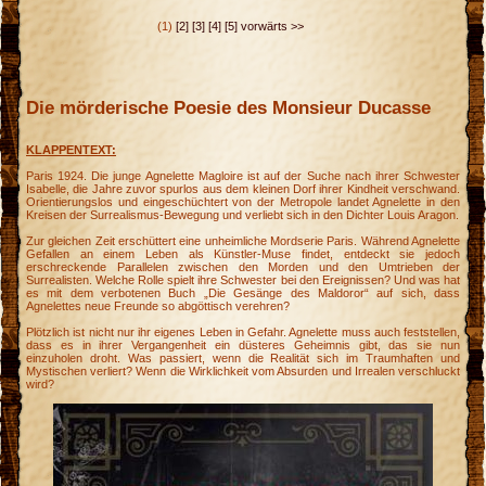
(1)
[2]
[3]
[4]
[5]
vorwärts >>
Die mörderische Poesie des Monsieur Ducasse
KLAPPENTEXT:
Paris 1924. Die junge Agnelette Magloire ist auf der Suche nach ihrer Schwester
Isabelle, die Jahre zuvor spurlos aus dem kleinen Dorf ihrer Kindheit verschwand.
Orientierungslos und eingeschüchtert von der Metropole landet Agnelette in den
Kreisen der Surrealismus-Bewegung und verliebt sich in den Dichter Louis Aragon.
Zur gleichen Zeit erschüttert eine unheimliche Mordserie Paris. Während Agnelette
Gefallen an einem Leben als Künstler-Muse findet, entdeckt sie jedoch
erschreckende Parallelen zwischen den Morden und den Umtrieben der
Surrealisten. Welche Rolle spielt ihre Schwester bei den Ereignissen? Und was hat
es mit dem verbotenen Buch „Die Gesänge des Maldoror“ auf sich, dass
Agnelettes neue Freunde so abgöttisch verehren?
Plötzlich ist nicht nur ihr eigenes Leben in Gefahr. Agnelette muss auch feststellen,
dass es in ihrer Vergangenheit ein düsteres Geheimnis gibt, das sie nun
einzuholen droht. Was passiert, wenn die Realität sich im Traumhaften und
Mystischen verliert? Wenn die Wirklichkeit vom Absurden und Irrealen verschluckt
k
wird?