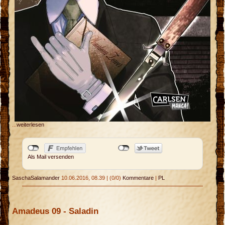
...
weiterlesen
Als Mail versenden
SaschaSalamander
10.06.2016, 08.39
|
(0/0)
Kommentare
|
PL
Amadeus 09 - Saladin