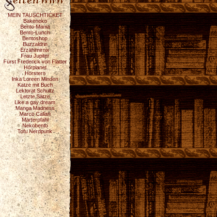
MEIN TAUSCHTICKET
Bakeneko
Bento-Mania
Bento-Lunch
Bentoshop
Buzzaldrin
Erzählmirnix
Frau Jupiter
Fürst Frederick von Flatter
Hörplanet
Hörstern
Inka Loreen Minden
Katze mit Buch
Lektorat Schultz
Letzte Sätze
Like a gay dream
Manga Madness
Marco Callari
Marterpfahl
Nekobento
Tofu Nerdpunk