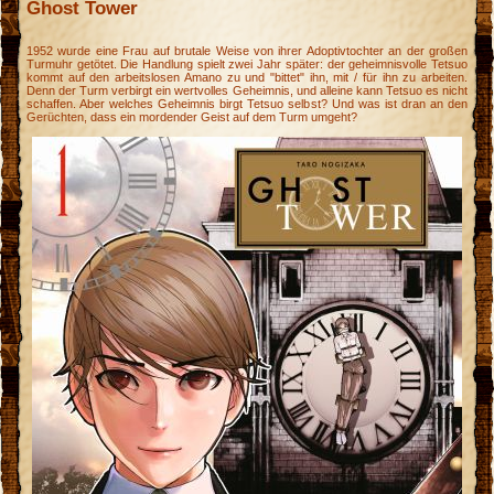
Ghost Tower
1952 wurde eine Frau auf brutale Weise von ihrer Adoptivtochter an der großen
Turmuhr getötet. Die Handlung spielt zwei Jahr später: der geheimnisvolle Tetsuo
kommt auf den arbeitslosen Amano zu und "bittet" ihn, mit / für ihn zu arbeiten.
Denn der Turm verbirgt ein wertvolles Geheimnis, und alleine kann Tetsuo es nicht
schaffen. Aber welches Geheimnis birgt Tetsuo selbst? Und was ist dran an den
Gerüchten, dass ein mordender Geist auf dem Turm umgeht?