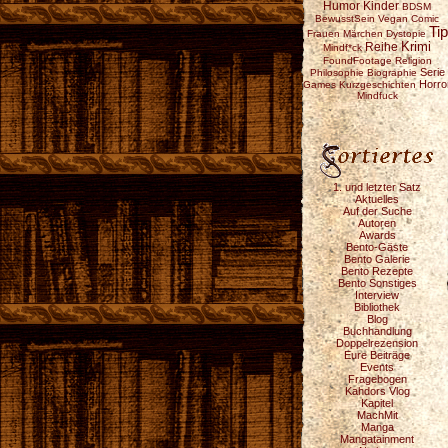
Humor
Kinder
BDSM
BewusstSein
Vegan
Comic
Tip
Frauen
Märchen
Dystopie
Reihe
Krimi
Mindf*ck
FoundFootage
Religion
Serie
Philosophie
Biographie
Horro
Games
Kurzgeschichten
Mindfuck
1. und letzter Satz
Aktuelles
Auf der Suche
Autoren
Awards
Bento-Gäste
Bento Galerie
Bento Rezepte
Bento Sonstiges
Interview
Bibliothek
Blog
Buchhandlung
Doppelrezension
Eure Beiträge
Events
Fragebogen
Kahdors Vlog
Kapitel
MachMit
Manga
Mangatainment