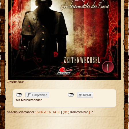
...
weiterlesen
Als Mail versenden
SaschaSalamander
15.06.2016, 14.52
|
(0/0)
Kommentare
|
PL