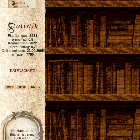
Einträge ges.:
3931
ø pro Tag:
0,5
Kommentare:
2822
ø pro Eintrag:
0,7
Online seit dem:
21.04.2005
in Tagen:
7780
DATENSCHUTZ