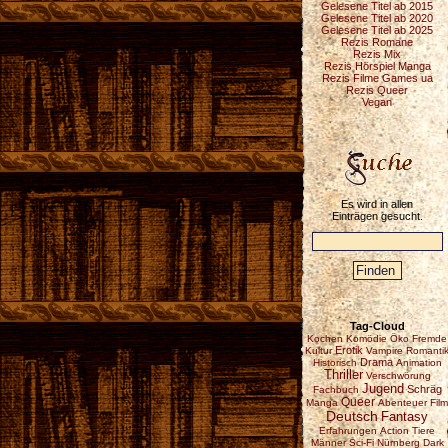
Gelesene Titel ab 2015
Gelesene Titel ab 2020
Gelesene Titel ab 2025
Rezis Romane
Rezis Mix
Rezis Hörspiel Manga
Rezis Filme Games ua
Rezis Queer
Vegan
Es wird in allen
Einträgen gesucht.
Tag-Cloud
Kochen
Komödie
Öko
Fremde
Erotik
Kultur
Vampire
Romanti
Drama
Historisch
Animation
Thriller
Verschwörung
Jugend
Schräg
Fachbuch
Queer
Manga
Abenteuer
Film
Deutsch
Fantasy
Erfahrungen
Action
Tiere
Männer
Sci-Fi
Nürnberg
Dark