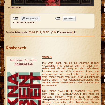
...
weiterlesen
Als Mail versenden
SaschaSalamander
08.05.2019, 09.55
|
(0/0)
Kommentare
|
PL
Knabenzeit
VORAB
Ich weiß nicht, ob ich bei Andreas Burnier
/ Catharina Irma Dessaur von "ihr" oder "ihm"
reden soll, da mir aufgrund der gefundenen
Informationen nun nicht erkennen kann, was
angebrachter und respektvoller ist. Ich lese im
Web immer wieder von "sie", auch auf offiziellen
Seiten, auch in der Autorenbeschreibung des
Verlags, daher übernehme ich das, hoffend dass
es korrekt ist.
Der Roman KNABENZEIT erschien 1969 unter
dem Titel HET JONGENSUUR. Ich habe die
Ausgabe gelesen, welche 2016 im Verlag
>
Wagenbach
< veröffentlicht wurde. Zwar wird die
(fiktive) Geschichte des Mädchens Simone