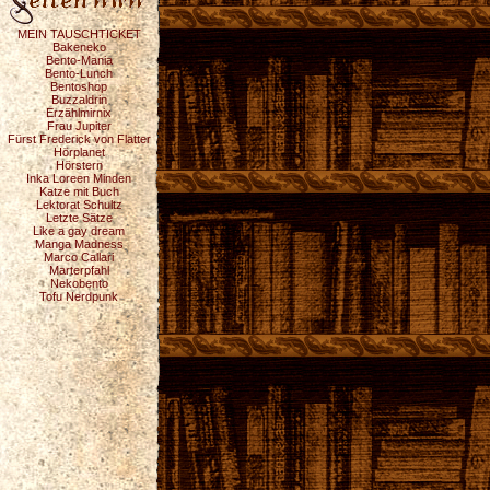
MEIN TAUSCHTICKET
Bakeneko
Bento-Mania
Bento-Lunch
Bentoshop
Buzzaldrin
Erzählmirnix
Frau Jupiter
Fürst Frederick von Flatter
Hörplanet
Hörstern
Inka Loreen Minden
Katze mit Buch
Lektorat Schultz
Letzte Sätze
Like a gay dream
Manga Madness
Marco Callari
Marterpfahl
Nekobento
Tofu Nerdpunk