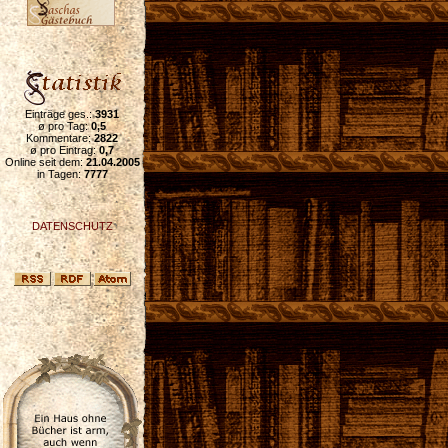
Einträge ges.:
3931
ø pro Tag:
0,5
Kommentare:
2822
ø pro Eintrag:
0,7
Online seit dem:
21.04.2005
in Tagen:
7777
DATENSCHUTZ