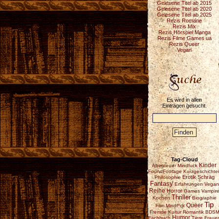
Gelesene Titel ab 2015
Gelesene Titel ab 2020
Gelesene Titel ab 2025
Rezis Romane
Rezis Mix
Rezis Hörspiel Manga
Rezis Filme Games ua
Rezis Queer
Vegan
Es wird in allen
Einträgen gesucht.
Tag-Cloud
Kinder
Abenteuer
Mindfuck
FoundFootage
Kurzgeschichte
Erotik
Schräg
Philosophie
Fantasy
Erfahrungen
Vegan
Reihe
Horror
Games
Vampir
Thriller
Kochen
Biographie
Tip
Queer
Film
Mindf*ck
Fremde Kultur
Romantik
BDS
Humor
Fachbuch
Tiere
Fraue