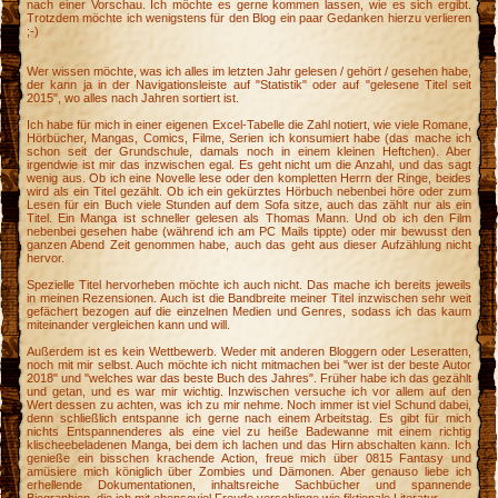
nach einer Vorschau. Ich möchte es gerne kommen lassen, wie es sich ergibt.
Trotzdem möchte ich wenigstens für den Blog ein paar Gedanken hierzu verlieren
;-)
Wer wissen möchte, was ich alles im letzten Jahr gelesen / gehört / gesehen habe,
der kann ja in der Navigationsleiste auf "Statistik" oder auf "gelesene Titel seit
2015", wo alles nach Jahren sortiert ist.
Ich habe für mich in einer eigenen Excel-Tabelle die Zahl notiert, wie viele Romane,
Hörbücher, Mangas, Comics, Filme, Serien ich konsumiert habe (das mache ich
schon seit der Grundschule, damals noch in einem kleinen Heftchen). Aber
irgendwie ist mir das inzwischen egal. Es geht nicht um die Anzahl, und das sagt
wenig aus. Ob ich eine Novelle lese oder den kompletten Herrn der Ringe, beides
wird als ein Titel gezählt. Ob ich ein gekürztes Hörbuch nebenbei höre oder zum
Lesen für ein Buch viele Stunden auf dem Sofa sitze, auch das zählt nur als ein
Titel. Ein Manga ist schneller gelesen als Thomas Mann. Und ob ich den Film
nebenbei gesehen habe (während ich am PC Mails tippte) oder mir bewusst den
ganzen Abend Zeit genommen habe, auch das geht aus dieser Aufzählung nicht
hervor.
Spezielle Titel hervorheben möchte ich auch nicht. Das mache ich bereits jeweils
in meinen Rezensionen. Auch ist die Bandbreite meiner Titel inzwischen sehr weit
gefächert bezogen auf die einzelnen Medien und Genres, sodass ich das kaum
miteinander vergleichen kann und will.
Außerdem ist es kein Wettbewerb. Weder mit anderen Bloggern oder Leseratten,
noch mit mir selbst. Auch möchte ich nicht mitmachen bei "wer ist der beste Autor
2018" und "welches war das beste Buch des Jahres". Früher habe ich das gezählt
n
und getan, und es war mir wichtig. Inzwischen versuche ich vor allem auf den
Wert dessen zu achten, was ich zu mir nehme. Noch immer ist viel Schund dabei,
denn schließlich entspanne ich gerne nach einem Arbeitstag. Es gibt für mich
nichts Entspannenderes als eine viel zu heiße Badewanne mit einem richtig
e
klischeebeladenen Manga, bei dem ich lachen und das Hirn abschalten kann. Ich
genieße ein bisschen krachende Action, freue mich über 0815 Fantasy und
amüsiere mich königlich über Zombies und Dämonen. Aber genauso liebe ich
M
erhellende Dokumentationen, inhaltsreiche Sachbücher und spannende
n