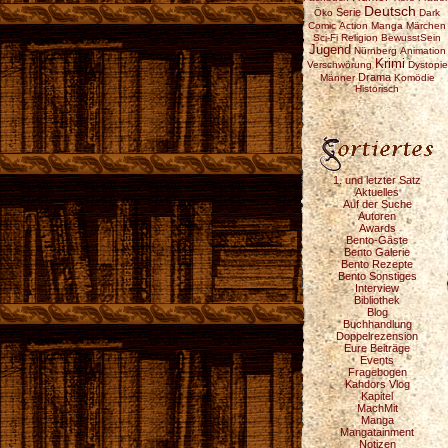
Deutsch
Serie
Öko
Dark
Comic
Action
Manga
Märchen
Sci-Fi
Religion
BewusstSein
Jugend
Nürnberg
Animation
Krimi
Verschwörung
Dystopie
Drama
Männer
Komödie
Historisch
1. und letzter Satz
Aktuelles
Auf der Suche
Autoren
Awards
Bento-Gäste
Bento Galerie
Bento Rezepte
Bento Sonstiges
Interview
Bibliothek
Blog
Buchhandlung
Doppelrezension
Eure Beiträge
Events
Fragebogen
Kahdors Vlog
Kapitel
MachMit
Manga
Mangatainment
Notizen