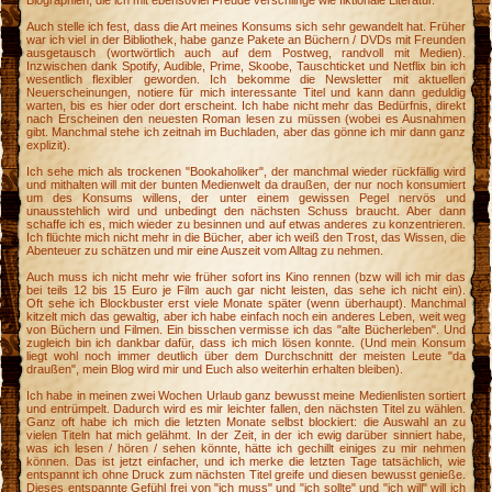
Biographien, die ich mit ebensoviel Freude verschlinge wie fiktionale Literatur.
Auch stelle ich fest, dass die Art meines Konsums sich sehr gewandelt hat. Früher
war ich viel in der Bibliothek, habe ganze Pakete an Büchern / DVDs mit Freunden
ausgetausch (wortwörtlich auch auf dem Postweg, randvoll mit Medien).
Inzwischen dank Spotify, Audible, Prime, Skoobe, Tauschticket und Netflix bin ich
wesentlich flexibler geworden. Ich bekomme die Newsletter mit aktuellen
Neuerscheinungen, notiere für mich interessante Titel und kann dann geduldig
warten, bis es hier oder dort erscheint. Ich habe nicht mehr das Bedürfnis, direkt
nach Erscheinen den neuesten Roman lesen zu müssen (wobei es Ausnahmen
gibt. Manchmal stehe ich zeitnah im Buchladen, aber das gönne ich mir dann ganz
explizit).
Ich sehe mich als trockenen "Bookaholiker", der manchmal wieder rückfällig wird
und mithalten will mit der bunten Medienwelt da draußen, der nur noch konsumiert
um des Konsums willens, der unter einem gewissen Pegel nervös und
unausstehlich wird und unbedingt den nächsten Schuss braucht. Aber dann
schaffe ich es, mich wieder zu besinnen und auf etwas anderes zu konzentrieren.
Ich flüchte mich nicht mehr in die Bücher, aber ich weiß den Trost, das Wissen, die
Abenteuer zu schätzen und mir eine Auszeit vom Alltag zu nehmen.
Auch muss ich nicht mehr wie früher sofort ins Kino rennen (bzw will ich mir das
bei teils 12 bis 15 Euro je Film auch gar nicht leisten, das sehe ich nicht ein).
Oft sehe ich Blockbuster erst viele Monate später (wenn überhaupt). Manchmal
kitzelt mich das gewaltig, aber ich habe einfach noch ein anderes Leben, weit weg
von Büchern und Filmen. Ein bisschen vermisse ich das "alte Bücherleben". Und
zugleich bin ich dankbar dafür, dass ich mich lösen konnte. (Und mein Konsum
liegt wohl noch immer deutlich über dem Durchschnitt der meisten Leute "da
draußen", mein Blog wird mir und Euch also weiterhin erhalten bleiben).
Ich habe in meinen zwei Wochen Urlaub ganz bewusst meine Medienlisten sortiert
und entrümpelt. Dadurch wird es mir leichter fallen, den nächsten Titel zu wählen.
Ganz oft habe ich mich die letzten Monate selbst blockiert: die Auswahl an zu
vielen Titeln hat mich gelähmt. In der Zeit, in der ich ewig darüber sinniert habe,
was ich lesen / hören / sehen könnte, hätte ich gechillt einiges zu mir nehmen
können. Das ist jetzt einfacher, und ich merke die letzten Tage tatsächlich, wie
entspannt ich ohne Druck zum nächsten Titel greife und diesen bewusst genieße.
Dieses entspannte Gefühl frei von "ich muss" und "ich sollte" und "ich will" will ich