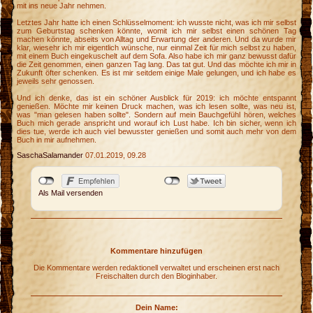
mit ins neue Jahr nehmen.
Letztes Jahr hatte ich einen Schlüsselmoment: ich wusste nicht, was ich mir selbst
zum Geburtstag schenken könnte, womit ich mir selbst einen schönen Tag
machen könnte, abseits von Alltag und Erwartung der anderen. Und da wurde mir
klar, wiesehr ich mir eigentlich wünsche, nur einmal Zeit für mich selbst zu haben,
mit einem Buch eingekuschelt auf dem Sofa. Also habe ich mir ganz bewusst dafür
die Zeit genommen, einen ganzen Tag lang. Das tat gut. Und das möchte ich mir in
Zukunft öfter schenken. Es ist mir seitdem einige Male gelungen, und ich habe es
jeweils sehr genossen.
Und ich denke, das ist ein schöner Ausblick für 2019: ich möchte entspannt
genießen. Möchte mir keinen Druck machen, was ich lesen sollte, was neu ist,
was "man gelesen haben sollte". Sondern auf mein Bauchgefühl hören, welches
Buch mich gerade anspricht und worauf ich Lust habe. Ich bin sicher, wenn ich
dies tue, werde ich auch viel bewusster genießen und somit auch mehr von dem
Buch in mir aufnehmen.
SaschaSalamander
07.01.2019, 09.28
Als Mail versenden
Kommentare hinzufügen
Die Kommentare werden redaktionell verwaltet und erscheinen erst nach
Freischalten durch den Bloginhaber.
Dein Name: