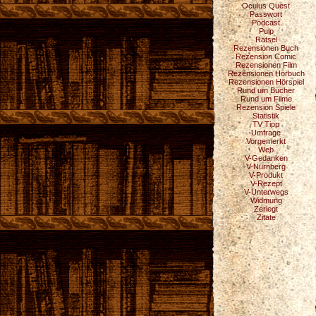
Oculus Quest
Passwort
Podcast
Pulp
Rätsel
Rezensionen Buch
Rezension Comic
Rezensionen Film
Rezensionen Hörbuch
Rezensionen Hörspiel
Rund um Bücher
Rund um Filme
Rezension Spiele
Statistik
TV Tipp
Umfrage
Vorgemerkt
Web
V-Gedanken
V-Nürnberg
V-Produkt
V-Rezept
V-Unterwegs
Widmung
Zerlegt
Zitate