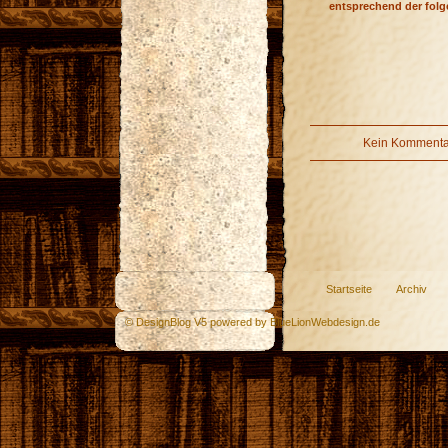
entsprechend der fol
Kein Kommentar
Startseite
Archiv
© DesignBlog V5 powered by BlueLionWebdesign.de