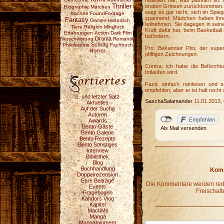
realisiert hat, was passiert is
Thriller
breiten Grinsen zurückkommen. 
Biographie
Märchen
wagt es gar nicht, sich im Spieg
Kochen
FoundFootage
spannend: Mädchen haben ihre
Fantasy
Games
Historisch
teilnehmen. Sie dagegen in sein
Tiere
Religion
Mindfuck
Kraft dafür hat, beim Basketba
Erfahrungen
Action
Dark
Film
befördern.
Drama
Verschwörung
Romantik
Schräg
Philosophie
Fachbuch
Pro: Bekannter Plot, der supe
Horror
pfiffigen Zeichnungen.
Contra: ich habe die Befürcht
totlaufen wird.
Fazit: einfach reinlesen und
empfehlen, aber er ist halt recht s
1. und letzter Satz
SaschaSalamander
11.01.2013, 
Aktuelles
Auf der Suche
Autoren
Awards
Bento-Gäste
Als Mail versenden
Bento Galerie
Bento Rezepte
Bento Sonstiges
Interview
Bibliothek
Blog
Buchhandlung
Komm
Doppelrezension
Eure Beiträge
Die Kommentare werden redak
Events
Freischalt
Fragebogen
Kahdors Vlog
Kapitel
MachMit
Manga
Mangatainment