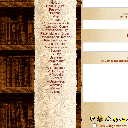
Notizen
Oculus Quest
Passwort
Podcast
De
Pulp
(Wird
Rätsel
Rezensionen Buch
Rezension Comic
Rezensionen Film
Rezensionen Hörbuch
Rezensionen Hörspiel
Rund um Bücher
Rund um Filme
Rezension Spiele
Statistik
TV Tipp
Umfrage
Vorgemerkt
( HTML ist
nicht
erlaubt
Web
V-Gedanken
V-Nürnberg
V-Produkt
V-Rezept
V-Unterwegs
Widmung
Zerlegt
Zitate
* Ich willige wider