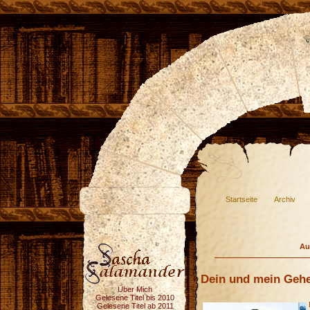
Startseite
Archiv
Au
Dein und mein Geh
Über Mich
Gelesene Titel bis 2010
Gelesene Titel ab 2011