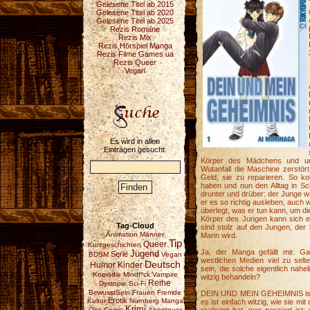
Gelesene Titel ab 2015
Gelesene Titel ab 2020
Gelesene Titel ab 2025
Rezis Romane
Rezis Mix
Rezis Hörspiel Manga
Rezis Filme Games ua
Rezis Queer
Vegan
Es wird in allen
Einträgen gesucht.
Körper des Mädchens und um
Wutanfall die Maschine zerstör
Geld, sie zu reparieren. So k
haben und nun den Alltag in Sc
drunter und drüber: der Junge 
er es so richtig ausleben, auch 
überlegt, was er tun kann, um d
Körper des Jungen kann sich endl
Tag-Cloud
sind stolz auf den Jungen, der
Animation
Männer
Mann wird.
Tip
Queer
Kurzgeschichten
Ja, der Manga gefällt mir. G
Jugend
Serie
BDSM
Vegan
westlichen Medien viel zu sel
Deutsch
Humor
Kinder
sein, die solche eigentlich nah
Komödie
Mindf*ck
Vampire
witzig behandeln?
Reihe
Dystopie
Sci-Fi
BewusstSein
Frauen
Fremde
DEIN UND MEIN GEHEIMNIS ist e
Erotik
Kultur
Nürnberg
Manga
es ist einfach witzig, wie sie mi
Krimi
Öko
Comic
Abenteuer