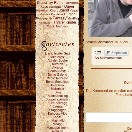
Reihe
Drama
Film
Fachbuch
Queer
Kurzgeschichten
Jugend
Historisch
Öko
Vegan
Humor
Games
Komödie
Fantasy
Philosophie
Mindf*ck
Thriller
Kinder
Animation
Comic
Mindfuck
SaschaSalamander
25.06.2012,
1. und letzter Satz
Aktuelles
Als Mail versenden
Auf der Suche
Autoren
Awards
Bento-Gäste
Bento Galerie
Bento Rezepte
Bento Sonstiges
Komm
Interview
Bibliothek
Die Kommentare werden redak
Blog
Freischalt
Buchhandlung
Doppelrezension
Eure Beiträge
Events
Fragebogen
Kahdors Vlog
Kapitel
MachMit
Manga
Mangatainment
De
Notizen
(Wird