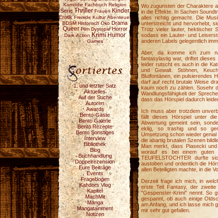
Komödie
Fachbuch
Religion
Wo zugunsten der Charaktere a
Thriller
Serie
Kinder
Frauen
in die Effekte. In Sachen Soun
Erotik
Fremde Kultur
Abenteuer
alles richtig gemacht. Die Mus
Drama
BDSM
Historisch
Öko
unterstreicht und hervorhebt, s
Queer
Horror
Film
Dystopie
Trotz vieler lauter, hektischer
Krimi
Humor
sodass ein Lauter- und Leiserst
Dark
Action
anderen Labels gelegentlich imme
Games
Aber, da komme ich zum näc
fantasylastig war, driftet dies
leider rutscht es auch in die K
und Gewalt. Stöhnen, Keuch
Blutfontänen, ein pulsierendes 
darf auf recht brutale Weise d
1. und letzter Satz
kaum noch zu zählen. Sosehr di
Aktuelles
Wandlungsfähigkeit der Spreche
Auf der Suche
dass das Hörspiel dadurch leider i
Autoren
Awards
Ich muss aber trotzdem unver
Bento-Gäste
fällt dieses Hörspiel unter di
Bento Galerie
Abwertung gemeint sein, sond
Bento Rezepte
eklig, so trashig und so ger
Bento Sonstiges
Umsetzung schon wieder genial ist
Interview
die abartig brutalen Szenen bildli
Bibliothek
Man merkt, dass Piasecki und
Blog
worauf es bei einem guten 
Buchhandlung
TEUFELSTOCHTER durfte sich
Doppelrezension
austoben und ordentlich die Hör
Eure Beiträge
allen Beteiligten machte, in die 
Events
Fragebogen
Derzeit frage ich mich, in wel
Kahdors Vlog
erste Teil Fantasy, der zweite
Kapitel
"Gespenster-Krimi" nennt. So gu
MachMit
gespannt, ob auch einige Oldsc
Manga
am Anfang, und ich lasse mich g
Mangatainment
mir sehr gut gefallen.
Notizen