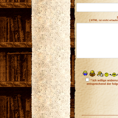
( HTML ist
nicht
erlaubt
* Ich willige wider
entsprechend der fol