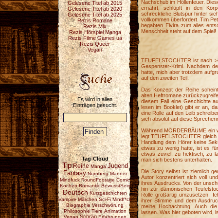
Nachschub im Höllenfeuer. Dies
Gelesene Titel ab 2015
ernährt, schlüpft in den Kör
Gelesene Titel ab 2020
schreckliche Blutspur hinter sic
Gelesene Titel ab 2025
vollkommen überfordert. Tim Peter
Rezis Romane
begabten Elvira zum alles ent
Rezis Mix
Menschheit steht auf dem Spiel!
Rezis Hörspiel Manga
Rezis Filme Games ua
Rezis Queer
Vegan
TEUFELSTOCHTER ist nach >
Gespenster-Krimi. Nachdem der
hatte, mich aber trotzdem aufgr
auf den zweiten Teil.
Das Konzept der Reihe scheint 
alten Heftromane zurückzugreifen
Es wird in allen
diesem Fall eine Geschichte a
Einträgen gesucht.
lesen im Booklet) gibt er an, d
eine Rolle auf den Leib schreibe
sich absolut auf diese Sprecheri
Während MÖRDERBÄUME ein weni
legt TEUFELSTOCHTER gleich ric
Handlung dem Hörer keine Seku
etwas zu wenig hatte, ist es 
etwas zuviel, zu hektisch, zu la
Tag-Cloud
man sich bestens unterhalten.
Tip
Reihe
Jugend
Manga
Die Story selbst ist ziemlich g
Fantasy
Nürnberg
Männer
Autor konzentriert sich voll u
Mindfuck
FoundFootage
Comic
ihres Ausdrucks. Von der unsch
Kochen
Romantik
BewusstSein
hin zur dämonischen Teufelsto
Deutsch
Kurzgeschichten
Rolle großartig umzusetzen. I
Vampire
Märchen
Sci-Fi
Mindf*ck
ihrer Stimme und dem Ausdruc
Biographie
Verschwörung
meine Hochachtung! Auch die
Philosophie
Tiere
Animation
lassen. Was hier geboten wird, is
Schräg
Vegan
Erfahrungen