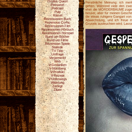
Oculus Quest
Persönliche Meinung: ich merk
Passwort
gehen. Während viele den zweit
Podcast
eher die MÖRDERBÄUME zugesag
Pulp
besser, aber für meinen Geschm
Rätsel
die etwas ruhigere Gangart von 
Rezensionen Buch
Abwechslung, und ich freue m
Rezension Comic
Grusels ausleuchten wird. Lasse
Rezensionen Film
Rezensionen Hörbuch
Rezensionen Hörspiel
Rund um Bücher
Rund um Filme
Rezension Spiele
Statistik
TV Tipp
Umfrage
Vorgemerkt
Web
V-Gedanken
V-Nürnberg
V-Produkt
V-Rezept
V-Unterwegs
Widmung
Zerlegt
Zitate