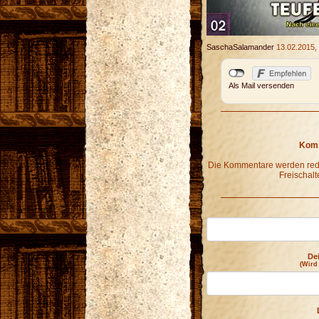
SaschaSalamander
13.02.2015,
Als Mail versenden
Komm
Die Kommentare werden redak
Freischalt
De
(Wird