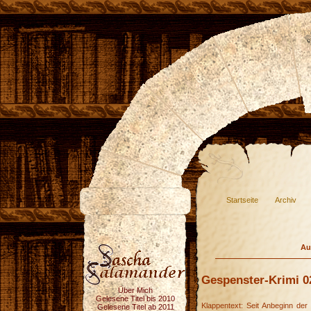
Startseite
Archiv
Au
Gespenster-Krimi 02
Über Mich
Gelesene Titel bis 2010
Klappentext: Seit Anbeginn der
Gelesene Titel ab 2011