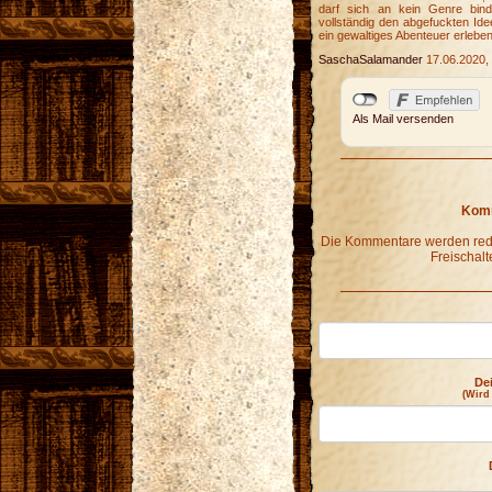
darf sich an kein Genre bin
vollständig den abgefuckten Ide
ein gewaltiges Abenteuer erleben
SaschaSalamander
17.06.2020,
Als Mail versenden
Komm
Die Kommentare werden redak
Freischalt
De
(Wird