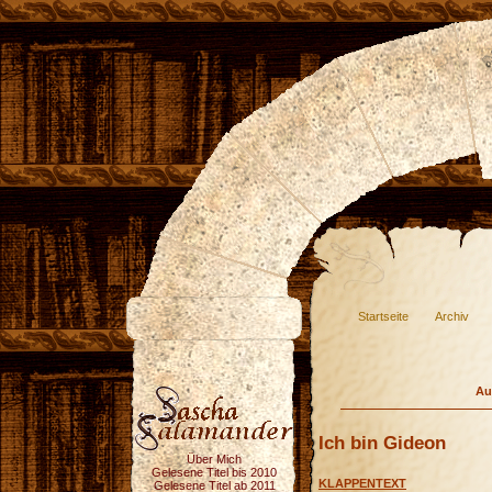
Startseite
Archiv
Au
Ich bin Gideon
Über Mich
Gelesene Titel bis 2010
KLAPPENTEXT
Gelesene Titel ab 2011