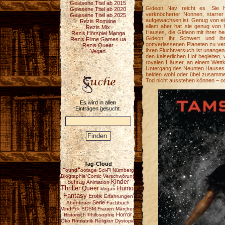
Gelesene Titel ab 2015
Gideon Nav reicht es. Sie 
Gelesene Titel ab 2020
verknöcherter Nonnen, starre
Gelesene Titel ab 2025
aufgewachsen ist. Genug von ei
Rezis Romane
allem aber hat sie genug von
Rezis Mix
Hauses, die Gideon mit ihrer h
Rezis Hörspiel Manga
Gideon ihr Schwert und ih
Rezis Filme Games ua
gottverlassenen Planeten zu ver
Rezis Queer
ihren Fluchtversuch ist unangen
Vegan
den kaiserlichen Hof begleiten
royalen Häuser, an einem Wettk
Untergang des Neunten Hauses u
beiden wohl oder übel zusammen
Tod nicht ausstehen können – o
Es wird in allen
Einträgen gesucht.
Tag-Cloud
FoundFootage
Sci-Fi
Nürnberg
Biographie
Comic
Verschwörung
Schräg
Kinder
Animation
Thriller
Queer
Humor
Vegan
Fantasy
Erotik
Erfahrungen
Serie
Abenteuer
Fachbuch
Mindf*ck
BDSM
Frauen
Märchen
Horror
Historisch
Philosophie
Öko
Romantik
Religion
Dystopie