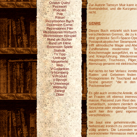
Oculus Quest
Zur Autorin Tamsyn Muir kann ic
Passwort
Romandebut, und die Kurzgesch
Podcast
nicht.
Pulp
Rätsel
Rezensionen Buch
GENRE
Rezension Comic
Rezensionen Film
Dieses Buch entzieht sich komp
Rezensionen Hörbuch
verschiedenen Genres, die zu k
Rezensionen Hörspiel
eine groteske Sci-Fi-Space-Opera 
Rund um Bücher
Postapokalyptischer Steampunk 
Rund um Filme
trifft altmodische Magie und A
Rezension Spiele
Zuhilfenahme modernster Te
Statistik
Knochenmagie ausgeführt, es wird
TV Tipp
und Kriegsführung. Wiedererwe
Umfrage
Hauptmann, Truchsess, Pilger
Vorgemerkt
Atemzug genannt mit elektrisch
Web
V-Gedanken
Auf nichts ist hier Verlass: inm
V-Nürnberg
Ratten und Gebeinen finden
V-Produkt
Protagonisten ihr Touchpad au
V-Rezept
Szene gesetzt: "die in den
V-Unterwegs
Pockennarben"
Widmung
Zerlegt
Es gibt auch erotische Anteile, d
Zitate
an Frauen oft ebenso interess
masse. Passend zum Rest des Bu
romantisch, sondern ziemlich d
Sexszene oder eindeutige Szenen
auch hier ihre ganz eigen
verschmelzen.
Sie baut eine geheimnisvoll
Nebensatz ironisch zu zerstören.
völlig anders. Die Lesenden w
vertrockneter Hirnmasse mehr a