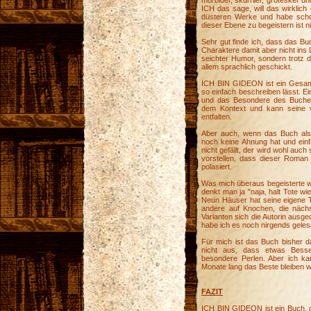
morbider, skurriler, grotesker 
ICH das sage, will das wirklich
düsteren Werke und habe schon
dieser Ebene zu begeistern ist nic
Sehr gut finde ich, dass das Bu
Charaktere damit aber nicht ins L
seichter Humor, sondern trotz d
allem sprachlich geschickt.
ICH BIN GIDEON ist ein Gesamt
so einfach beschreiben lässt. E
und das Besondere des Buches 
dem Kontext und kann seine v
entfalten.
Aber auch, wenn das Buch al
noch keine Ahnung hat und einf
nicht gefällt, der wird wohl auch
vorstellen, dass dieser Roman 
polasiert.
Was mich überaus begeisterte wa
denkt man ja "naja, halt Tote 
Neun Häuser hat seine eigene Te
andere auf Knochen, die nächs
Varianten sich die Autorin ausge
habe ich es noch nirgends geles
Für mich ist das Buch bisher da
nicht aus, dass etwas Bess
besondere Perlen. Aber ich ka
Monate lang das Beste bleiben wi
FAZIT
ICH BIN GIDEON ist ein Buch, da