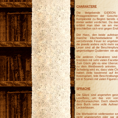
CHARAKTERE
Die titelgebende GIDEON
Protagonistinnen der Geschi
Komplexität zu Beginn bereits o
immer weiter verdichtet. Da da
erfährt man über sie am mei
erschließen sich erst gegen En
Der Hass, den beide aufeinan
manche klischeebeladene R
verzehrende Feuer ist ungebänd
die jeweils andere nicht mehr si
Leser sind all die Beschimpfu
gegenseitigen Quälereien ein a
Die anderen Charaktere sind 
trotzdem mit sehr vielen Facett
Zum Glück gibt es eine Übersich
zu dem Wettbewerb antreten, 
Schwierig wird es, dass viele 
haben (teils basierend auf i
Kosenamen, teils Beschreibungen
ich in Szenen mit vielen Figuren
SPRACHE
Die Sätze sind angenehm gestri
Lesefluss, um das von vor
durchzurauschen. Doch obwohl 
dem Buch seine volle Aufmerk
Leckerbissen.
Die Wortwahl ist stellenweise s
nicht unangenehm oder gar übe