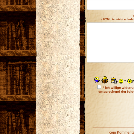
( HTML ist
nicht
erlaubt
* Ich willige wider
entsprechend der fol
Kein Kommentar