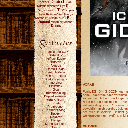
Deutsch
Kochen
Dark
Krimi
Kurzgeschichten
Film
Tip
Games
Action
Vampire
Tiere
BewusstSein
Manga
Reihe
Komödie
Fremde Kultur
Jugend
Mindfuck
Männer
Drama
1. und letzter Satz
Aktuelles
Auf der Suche
Autoren
Awards
Bento-Gäste
Bento Galerie
Bento Rezepte
Bento Sonstiges
Interview
VORAB
Bibliothek
Blog
Puah, ICH BIN GIDEON war hefti
Buchhandlung
ohne Leseprobe oder Vorabinfo 
Doppelrezension
also extrem hohe Erwartungen, o
Eure Beiträge
Buch herangehen möchte. Diese 
Events
will unbedingt eine Rezension 
Fragebogen
obwohl ich mich bereits zügle u
Kahdors Vlog
hat mich in vielerlei Hinsicht
Kapitel
weitergeben kann, weiß ich nich
MachMit
Manga
Mangatainment
AUTORIN
Notizen