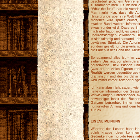
geschildert jeglichem Genre 
zusammenreimen. Es bleiben al
"What the fuck", das die Autorin
Man merkt klar, dass die Aut
Hintergründe über ihre Welt hat
Manches wird später erklärt,
zweiten Band weitere Informat
etwas runder wird. Dass es im 
mich überhaupt nicht, es pas
undurchsichtigen Bewohnern. Das
in sich stimmig und passend. Ic
gewähltes Stilmittel. Die Autor
sondern gezielt nur die jeweils n
die Fäden in der Hand hält. Meist
So spannend alles ist - im zw
ziehen. Das liegt vor allem dara
haufenweise Diskussionen und 
(was bei so vielen Figuren re
Realität werden gegenübergeste
dramatisch, und der bis dahin 
wird immer immer seltener aufge
Ich kann aber nicht sagen, wi
hätte die Information der Gesp
Verwicklungen untereinander ni
notwendiger Inhalt des Buches
Ganzen betrachtet immer noc
humorvollen Anfang und dem tem
zurück.
EIGENE MEINUNG
Während des Lesens habe ich m
solch krasse Ideen kommen 
Gedanken, die morbide Faszinat