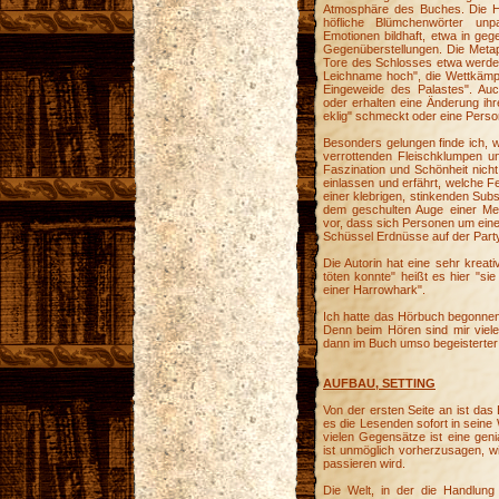
Atmosphäre des Buches. Die Ha
höfliche Blümchenwörter unpa
Emotionen bildhaft, etwa in ge
Gegenüberstellungen. Die Metap
Tore des Schlosses etwa werden
Leichname hoch", die Wettkämpfe
Eingeweide des Palastes". Auc
oder erhalten eine Änderung ih
eklig" schmeckt oder eine Person
Besonders gelungen finde ich, w
verrottenden Fleischklumpen u
Faszination und Schönheit nich
einlassen und erfährt, welche F
einer klebrigen, stinkenden Sub
dem geschulten Auge einer Me
vor, dass sich Personen um eine
Schüssel Erdnüsse auf der Party
Die Autorin hat eine sehr kreati
töten konnte" heißt es hier "si
einer Harrowhark".
Ich hatte das Hörbuch begonnen
Denn beim Hören sind mir viele
dann im Buch umso begeisterter 
AUFBAU, SETTING
Von der ersten Seite an ist da
es die Lesenden sofort in seine 
vielen Gegensätze ist eine geni
ist unmöglich vorherzusagen, w
passieren wird.
Die Welt, in der die Handlung 