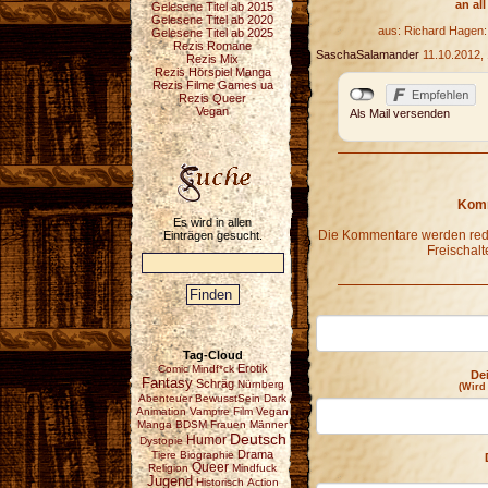
an al
Gelesene Titel ab 2015
Gelesene Titel ab 2020
aus: Richard Hagen: 
Gelesene Titel ab 2025
Rezis Romane
SaschaSalamander
11.10.2012, 
Rezis Mix
Rezis Hörspiel Manga
Rezis Filme Games ua
Rezis Queer
Vegan
Als Mail versenden
Komm
Es wird in allen
Die Kommentare werden redak
Einträgen gesucht.
Freischalt
Tag-Cloud
Erotik
Comic
Mindf*ck
De
Fantasy
Schräg
Nürnberg
(Wird
Abenteuer
BewusstSein
Dark
Animation
Vampire
Film
Vegan
Manga
BDSM
Frauen
Männer
Deutsch
Humor
Dystopie
Drama
Tiere
Biographie
Queer
Religion
Mindfuck
Jugend
Historisch
Action