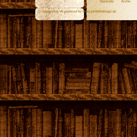
Startseite
Archiv
© DesignBlog V5 powered by BlueLionWebdesign.de