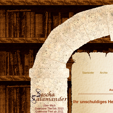
Startseite
Archiv
Au
Ihr unschuldiges H
Über Mich
Gelesene Titel bis 2010
Gelesene Titel ab 2011