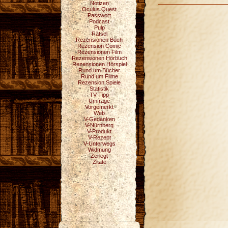
Notizen
Oculus Quest
Passwort
Podcast
Pulp
Rätsel
Rezensionen Buch
Rezension Comic
Rezensionen Film
Rezensionen Hörbuch
Rezensionen Hörspiel
Rund um Bücher
Rund um Filme
Rezension Spiele
Statistik
TV Tipp
Umfrage
Vorgemerkt
Web
V-Gedanken
V-Nürnberg
V-Produkt
V-Rezept
V-Unterwegs
Widmung
Zerlegt
Zitate