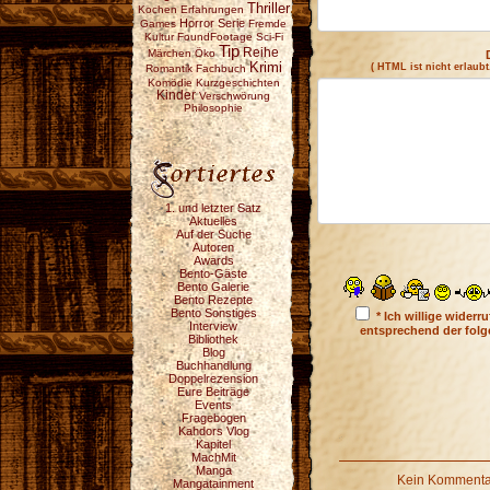
Thriller
Kochen
Erfahrungen
Horror
Serie
Games
Fremde
Kultur
FoundFootage
Sci-Fi
Tip
Reihe
Märchen
Öko
Krimi
( HTML ist
nicht
erlaubt
Romantik
Fachbuch
Komödie
Kurzgeschichten
Kinder
Verschwörung
Philosophie
1. und letzter Satz
Aktuelles
Auf der Suche
Autoren
Awards
Bento-Gäste
Bento Galerie
Bento Rezepte
Bento Sonstiges
* Ich willige wider
Interview
entsprechend der fol
Bibliothek
Blog
Buchhandlung
Doppelrezension
Eure Beiträge
Events
Fragebogen
Kahdors Vlog
Kapitel
MachMit
Manga
Kein Kommentar
Mangatainment