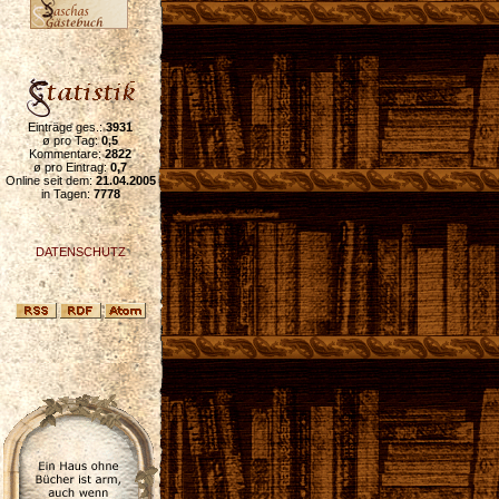
Einträge ges.:
3931
ø pro Tag:
0,5
Kommentare:
2822
ø pro Eintrag:
0,7
Online seit dem:
21.04.2005
in Tagen:
7778
DATENSCHUTZ