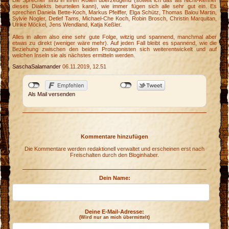
Die Sprecher sind in ihren Rollen überzeugend (soweit ich das als Nicht-Kenner
dieses Dialekts beurteilen kann), wie immer fügen sich alle sehr gut ein. Es
e
sprechen Daniela Bette-Koch, Markus Pfeiffer, Elga Schütz, Thomas Balou Martin,
Sylvie Nogler, Detlef Tams, Michael-Che Koch, Robin Brosch, Christin Marquitan,
Ulrike Möckel, Jens Wendland, Katja Keßler.
a
Alles in allem also eine sehr gute Folge, witzig und spannend, manchmal aber
etwas zu direkt (weniger wäre mehr). Auf jeden Fall bleibt es spannend, wie die
Beziehung zwischen den beiden Protagonisten sich weiterentwickelt und auf
welchen Inseln sie als nächstes ermitteln werden.
SaschaSalamander
06.11.2019, 12.51
Als Mail versenden
Kommentare hinzufügen
Die Kommentare werden redaktionell verwaltet und erscheinen erst nach
Freischalten durch den Bloginhaber.
Dein Name:
Deine E-Mail-Adresse:
(Wird nur an mich übermittelt)