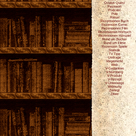
Oculus Quest
Passwort
Podcast
Pulp
Rätsel
Rezensionen Buch
Rezension Comic
Rezensionen Film
Rezensionen Hörbuch
Rezensionen Hörspiel
Rund um Bücher
Rund um Filme
Rezension Spiele
Statistik
TV Tipp
Umfrage
Vorgemerkt
Web
V-Gedanken
V-Nürnberg
V-Produkt
V-Rezept
V-Unterwegs
Widmung
Zerlegt
Zitate