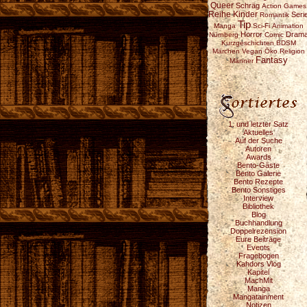
Queer
Schräg
Action
Games
Reihe
Kinder
Seri
Romantik
Tip
Manga
Sci-Fi
Animation
Horror
Dram
Nürnberg
Comic
Kurzgeschichten
BDSM
Märchen
Vegan
Öko
Religion
Fantasy
Männer
1. und letzter Satz
Aktuelles
Auf der Suche
Autoren
Awards
Bento-Gäste
Bento Galerie
Bento Rezepte
Bento Sonstiges
Interview
Bibliothek
Blog
Buchhandlung
Doppelrezension
Eure Beiträge
Events
Fragebogen
Kahdors Vlog
Kapitel
MachMit
Manga
Mangatainment
Notizen