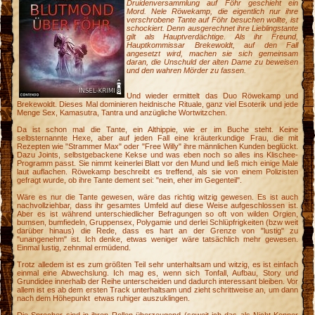
Druidenversammlung auf Föhr geschieht ein
Mord. Nele Röwekamp, die eigentlich nur ihre
verschrobene Tante auf Föhr besuchen wollte, ist
schockiert. Denn ausgerechnet ihre Lieblingstante
gilt als Hauptverdächtige. Als ihr Freund,
Hauptkommissar Brekewoldt, auf den Fall
angesetzt wird, machen sie sich gemeinsam
daran, die Unschuld der alten Dame zu beweisen
und den wahren Mörder zu fassen.
Und wieder ermittelt das Duo Röwekamp und
Brekewoldt. Dieses Mal dominieren heidnische Rituale, ganz viel Esoterik und jede
Menge Sex, Kamasutra, Tantra und anzügliche Wortwitzchen.
Da ist schon mal die Tante, ein Althippie, wie er im Buche steht. Keine
selbsternannte Hexe, aber auf jeden Fall eine kräuterkundige Frau, die mit
Rezepten wie "Strammer Max" oder "Free Willy" ihre männlichen Kunden beglückt.
Dazu Joints, selbstgebackene Kekse und was eben noch so alles ins Klischee-
Programm passt. Sie nimmt keinerlei Blatt vor den Mund und ließ mich einige Male
laut auflachen. Röwekamp beschreibt es treffend, als sie von einem Polizisten
gefragt wurde, ob ihre Tante dement sei: "nein, eher im Gegenteil".
Wäre es nur die Tante gewesen, wäre das richtig witzig gewesen. Es ist auch
nachvollziehbar, dass ihr gesamtes Umfeld auf diese Weise aufgeschlossen ist.
Aber es ist während unterschiedlicher Befragungen so oft von wilden Orgien,
bumsen, bumfiedeln, Gruppensex, Polygamie und derlei Schlüpfrigkeiten (bzw weit
darüber hinaus) die Rede, dass es hart an der Grenze von "lustig" zu
"unangenehm" ist. Ich denke, etwas weniger wäre tatsächlich mehr gewesen.
Einmal lustig, zehnmal ermüdend.
Trotz alledem ist es zum größten Teil sehr unterhaltsam und witzig, es ist einfach
einmal eine Abwechslung. Ich mag es, wenn sich Tonfall, Aufbau, Story und
e
Grundidee innerhalb der Reihe unterscheiden und dadurch interessant bleiben. Vor
allem ist es ab dem ersten Track unterhaltsam und zieht schrittweise an, um dann
e
nach dem Höhepunkt etwas ruhiger auszuklingen.