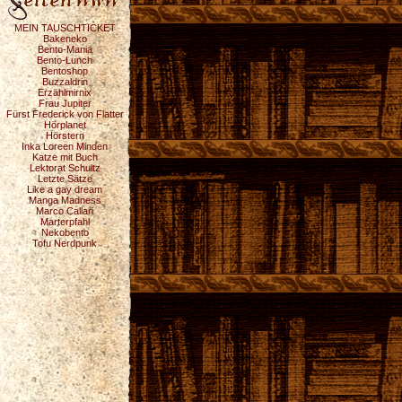
MEIN TAUSCHTICKET
Bakeneko
Bento-Mania
Bento-Lunch
Bentoshop
Buzzaldrin
Erzählmirnix
Frau Jupiter
Fürst Frederick von Flatter
Hörplanet
Hörstern
Inka Loreen Minden
Katze mit Buch
Lektorat Schultz
Letzte Sätze
Like a gay dream
Manga Madness
Marco Callari
Marterpfahl
Nekobento
Tofu Nerdpunk