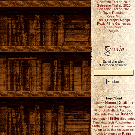
Gelesene Titel ab 2015
Gelesene Titel ab 2020
Gelesene Titel ab 2025
Rezis Romane
Rezis Mix
Rezis Hörspiel Manga
Rezis Filme Games ua
Rezis Queer
Vegan
Es wird in allen
Einträgen gesucht.
Tag-Cloud
Deutsch
Humor
Frauen
FoundFootage
Vampire
Mindf*ck
Mindfuck
Fachbuch
Jugend
Komödie
Kochen
Thriller
Abenteuer
Biographi
Tiere
Historisch
Verschwörung
Erotik
Film
Philosophie
Fremd
Kultur
BewusstSein
Dystopie
Krimi
Dark
Erfahrungen