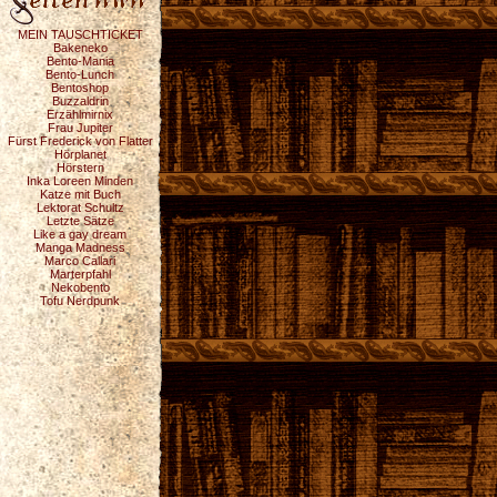
MEIN TAUSCHTICKET
Bakeneko
Bento-Mania
Bento-Lunch
Bentoshop
Buzzaldrin
Erzählmirnix
Frau Jupiter
Fürst Frederick von Flatter
Hörplanet
Hörstern
Inka Loreen Minden
Katze mit Buch
Lektorat Schultz
Letzte Sätze
Like a gay dream
Manga Madness
Marco Callari
Marterpfahl
Nekobento
Tofu Nerdpunk