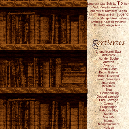
Tip
Schräg
Mindfuck
Öko
Tier
Dark
Vampire
Animation
Abenteuer
Nürnberg
Vegan
Krimi
Jugend
BewusstSein
Komödie
Manga
Verschwörun
Dystopie
Kochen
Mindf*ck
FoundFootage
Action
1. und letzter Satz
Aktuelles
Auf der Suche
Autoren
Awards
Bento-Gäste
Bento Galerie
Bento Rezepte
Bento Sonstiges
Interview
Bibliothek
Blog
Buchhandlung
Doppelrezension
Eure Beiträge
Events
Fragebogen
Kahdors Vlog
Kapitel
MachMit
Manga
Mangatainment
Notizen