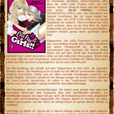
Ai momentan geradezu überschwemmt wird,
lässt die Liebe unter Frauen noch auf sich
warten. Yuri bzw Shojo-Ai nennt man das Genre,
und außer >
BLUE FRIEND
<, UTENA,
HIGHSCHOOL-GIRLS oder den Klassikern von
Satoshi Urushihara fällt mir kaum etwas ein.
Schön, dass mit LOVE FLAG GIRLS von Itsumi
Takahashi ein weiterer Titel erschienen ist. Und
noch schöner, dass es ein One-Shot ist, keine
Endlosreihe und auch keine zig Kurzgeschichten,
sondern wirklich genau einen gesamten Band
lang.
Klappentext:
Die süße Prinzessin Lucia sucht
das verschollene Kruzifix ihrer Mutter und heuert
auf einem Piratenschiff an, da sie das
Schuckstück dort vermutet. Die freche Piratin
Eliana hat auf dem Schiff das Kommando und
kümmert sich sofort besonders eifrig um den hübschen Neuzugang. Schon bald
ist Lucia völlig hin- und hergerissen zwischen ihren Gefühlen für Eliana, dem rauen
Leben auf See und ihrer ursprünglichen Suche nach dem Kruzifix.
Die Beschreibung des Inhalts auf dem Klappentext ist weit mehr, als eigentlich
dahinter steckt. Die Handlung ist im Grunde nur ein Alibi für tonnenweise Slapstick,
niedliche Gesichtlein, Chibis und vor allem sexuelle Handlungen zwischen den
beiden Mädels. Dennoch würde ich den Manga weniger als erotisch denn vielmehr
als Love-Comedy bezeichnen, da selbst in den "zweisamen" Momenten der
Humor trotz der geballten Ladung weiblicher Sexualität überwiegt.
Die Charaktere sind zu vernachlässigen. Sie haben zwar jeweils eine oder zwei
besondere Merkmale, sind insgesamt aber sehr oberflächlich gehalten. Zur
Identifikation taugen sie sogut wie gar nicht, die Entwicklung wird zwar angedeutet
aber nicht nachvollziehbar dargestellt. Die Charas dienen im Grunde nur dazu,
niedlich auszusehen und der Story ein wenig Fleisch (in genau diesem Sinne) zu
verleihen.
h
n
Und holla, so direkt zur Sache wie in diesem Manga habe ich ja selten gelesen.