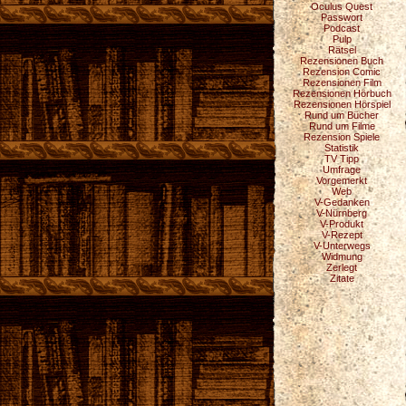
Oculus Quest
Passwort
Podcast
Pulp
Rätsel
Rezensionen Buch
Rezension Comic
Rezensionen Film
Rezensionen Hörbuch
Rezensionen Hörspiel
Rund um Bücher
Rund um Filme
Rezension Spiele
Statistik
TV Tipp
Umfrage
Vorgemerkt
Web
V-Gedanken
V-Nürnberg
V-Produkt
V-Rezept
V-Unterwegs
Widmung
Zerlegt
Zitate