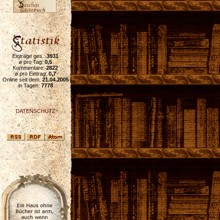
Einträge ges.:
3931
ø pro Tag:
0,5
Kommentare:
2822
ø pro Eintrag:
0,7
Online seit dem:
21.04.2005
in Tagen:
7778
DATENSCHUTZ