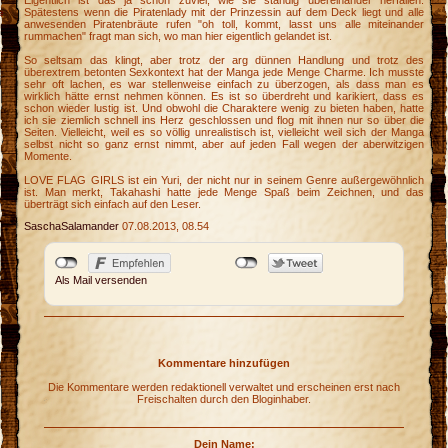
Eigentlich ist das ja schon zuviel, wie sie ständig übereinander herfallen.
Spätestens wenn die Piratenlady mit der Prinzessin auf dem Deck liegt und alle
e
anwesenden Piratenbräute rufen "oh toll, kommt, lasst uns alle miteinander
rummachen" fragt man sich, wo man hier eigentlich gelandet ist.
So seltsam das klingt, aber trotz der arg dünnen Handlung und trotz des
g
überextrem betonten Sexkontext hat der Manga jede Menge Charme. Ich musste
sehr oft lachen, es war stellenweise einfach zu überzogen, als dass man es
wirklich hätte ernst nehmen können. Es ist so überdreht und karikiert, dass es
schon wieder lustig ist. Und obwohl die Charaktere wenig zu bieten haben, hatte
ich sie ziemlich schnell ins Herz geschlossen und flog mit ihnen nur so über die
Seiten. Vielleicht, weil es so völlig unrealistisch ist, vielleicht weil sich der Manga
selbst nicht so ganz ernst nimmt, aber auf jeden Fall wegen der aberwitzigen
Momente.
LOVE FLAG GIRLS ist ein Yuri, der nicht nur in seinem Genre außergewöhnlich
ist. Man merkt, Takahashi hatte jede Menge Spaß beim Zeichnen, und das
überträgt sich einfach auf den Leser.
SaschaSalamander
07.08.2013, 08.54
Als Mail versenden
Kommentare hinzufügen
Die Kommentare werden redaktionell verwaltet und erscheinen erst nach
Freischalten durch den Bloginhaber.
Dein Name: