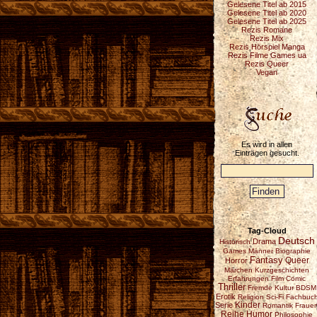
Gelesene Titel ab 2015
Gelesene Titel ab 2020
Gelesene Titel ab 2025
Rezis Romane
Rezis Mix
Rezis Hörspiel Manga
Rezis Filme Games ua
Rezis Queer
Vegan
Es wird in allen
Einträgen gesucht.
Tag-Cloud
Deutsch
Drama
Historisch
Games
Männer
Biographie
Fantasy
Horror
Queer
Märchen
Kurzgeschichten
Erfahrungen
Film
Comic
Thriller
Fremde Kultur
BDSM
Erotik
Religion
Sci-Fi
Fachbuc
Serie
Kinder
Romantik
Fraue
Reihe
Humor
Philosophie