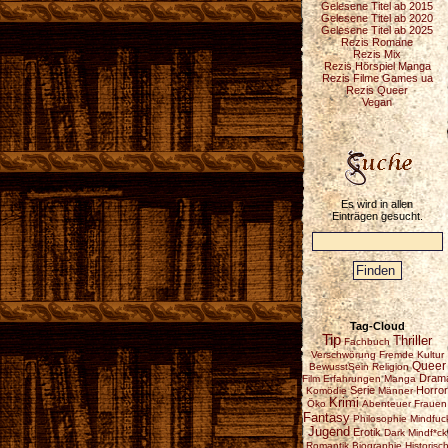
Gelesene Titel ab 2015
Gelesene Titel ab 2020
Gelesene Titel ab 2025
Rezis Romane
Rezis Mix
Rezis Hörspiel Manga
Rezis Filme Games ua
Rezis Queer
Vegan
Es wird in allen
Einträgen gesucht.
Tag-Cloud
Tip
Thriller
Fachbuch
Verschwörung
Fremde Kultur
Queer
BewusstSein
Religion
Dram
Film
Erfahrungen
Manga
Serie
Horror
Komödie
Männer
Krimi
Öko
Abenteuer
Frauen
Fantasy
Philosophie
Mindfuc
Jugend
Erotik
Dark
Mindf*ck
Romantik
Biographie
Historisc