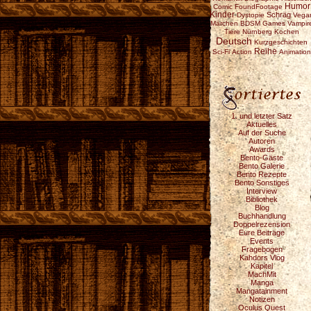
Humor
Comic
FoundFootage
Kinder
Schräg
Dystopie
Vega
Märchen
BDSM
Games
Vampir
Tiere
Nürnberg
Kochen
Deutsch
Kurzgeschichten
Reihe
Sci-Fi
Action
Animation
1. und letzter Satz
Aktuelles
Auf der Suche
Autoren
Awards
Bento-Gäste
Bento Galerie
Bento Rezepte
Bento Sonstiges
Interview
Bibliothek
Blog
Buchhandlung
Doppelrezension
Eure Beiträge
Events
Fragebogen
Kahdors Vlog
Kapitel
MachMit
Manga
Mangatainment
Notizen
Oculus Quest