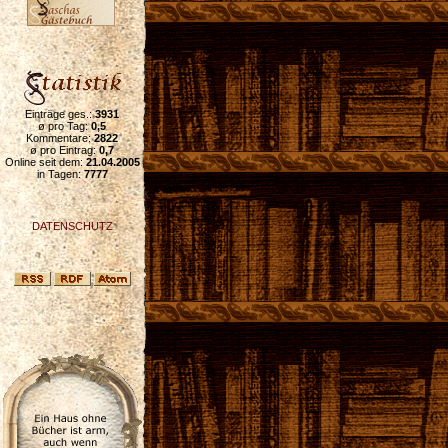
Einträge ges.:
3931
ø pro Tag:
0,5
Kommentare:
2822
ø pro Eintrag:
0,7
Online seit dem:
21.04.2005
in Tagen:
7777
DATENSCHUTZ