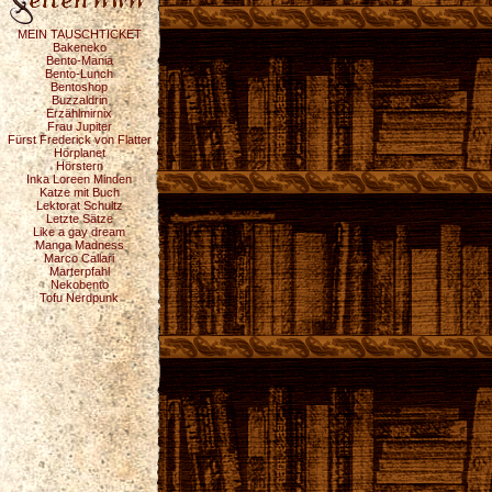
MEIN TAUSCHTICKET
Bakeneko
Bento-Mania
Bento-Lunch
Bentoshop
Buzzaldrin
Erzählmirnix
Frau Jupiter
Fürst Frederick von Flatter
Hörplanet
Hörstern
Inka Loreen Minden
Katze mit Buch
Lektorat Schultz
Letzte Sätze
Like a gay dream
Manga Madness
Marco Callari
Marterpfahl
Nekobento
Tofu Nerdpunk