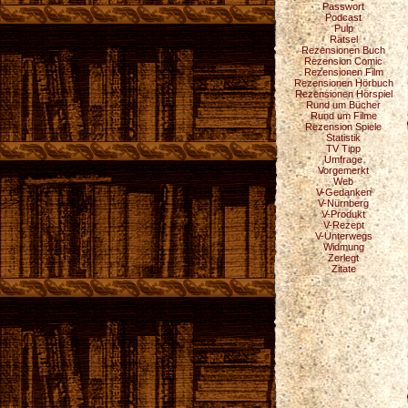
Passwort
Podcast
Pulp
Rätsel
Rezensionen Buch
Rezension Comic
Rezensionen Film
Rezensionen Hörbuch
Rezensionen Hörspiel
Rund um Bücher
Rund um Filme
Rezension Spiele
Statistik
TV Tipp
Umfrage
Vorgemerkt
Web
V-Gedanken
V-Nürnberg
V-Produkt
V-Rezept
V-Unterwegs
Widmung
Zerlegt
Zitate