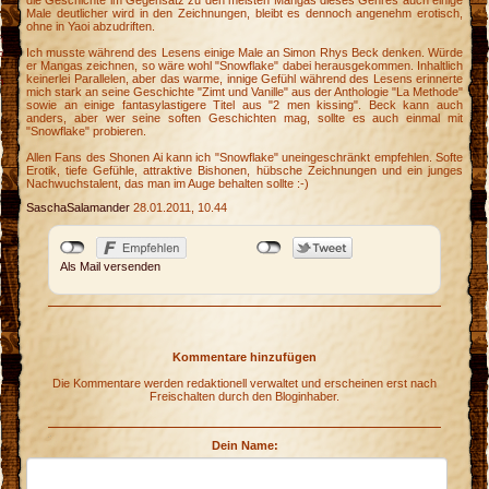
die Geschichte im Gegensatz zu den meisten Mangas dieses Genres auch einige
Male deutlicher wird in den Zeichnungen, bleibt es dennoch angenehm erotisch,
ohne in Yaoi abzudriften.
i
Ich musste während des Lesens einige Male an Simon Rhys Beck denken. Würde
o
er Mangas zeichnen, so wäre wohl "Snowflake" dabei herausgekommen. Inhaltlich
keinerlei Parallelen, aber das warme, innige Gefühl während des Lesens erinnerte
n
mich stark an seine Geschichte "Zimt und Vanille" aus der Anthologie "La Methode"
sowie an einige fantasylastigere Titel aus "2 men kissing". Beck kann auch
anders, aber wer seine soften Geschichten mag, sollte es auch einmal mit
"Snowflake" probieren.
Allen Fans des Shonen Ai kann ich "Snowflake" uneingeschränkt empfehlen. Softe
Erotik, tiefe Gefühle, attraktive Bishonen, hübsche Zeichnungen und ein junges
Nachwuchstalent, das man im Auge behalten sollte :-)
SaschaSalamander
28.01.2011, 10.44
Als Mail versenden
Kommentare hinzufügen
Die Kommentare werden redaktionell verwaltet und erscheinen erst nach
Freischalten durch den Bloginhaber.
Dein Name: