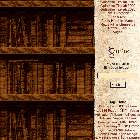
Gelesene Titel ab 2015
Gelesene Titel ab 2020
Gelesene Titel ab 2025
Rezis Romane
Rezis Mix
Rezis Hörspiel Manga
Rezis Filme Games ua
Rezis Queer
Vegan
Es wird in allen
Einträgen gesucht.
Tag-Cloud
Jugend
Biographie
Tiere
Krimi
Queer
Frauen
Vegan
Animation
Philosophie
Komödi
Männer
Kurzgeschichten
Erotik
Horror
BewusstSein
Reihe
Drama
Verschwörung
Schräg
Dystopie
Historisch
Comic
Erfahrungen
Manga
Serie
Nürnberg
Games
Mindf*c