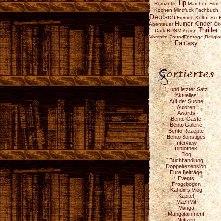
Tip
Romantik
Märchen
Film
Kochen
Mindfuck
Fachbuch
Deutsch
Fremde Kultur
Sci-F
Humor
Kinder
Abenteuer
Ök
Thriller
Dark
BDSM
Action
Vampire
FoundFootage
Religio
Fantasy
1. und letzter Satz
Aktuelles
Auf der Suche
Autoren
Awards
Bento-Gäste
Bento Galerie
Bento Rezepte
Bento Sonstiges
Interview
Bibliothek
Blog
Buchhandlung
Doppelrezension
Eure Beiträge
Events
Fragebogen
Kahdors Vlog
Kapitel
MachMit
Manga
Mangatainment
Notizen