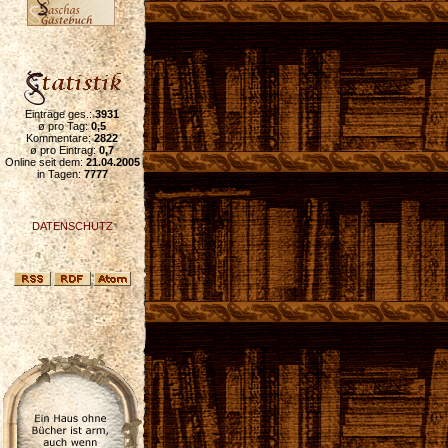
Einträge ges.:
3931
ø pro Tag:
0,5
Kommentare:
2822
ø pro Eintrag:
0,7
Online seit dem:
21.04.2005
in Tagen:
7777
DATENSCHUTZ