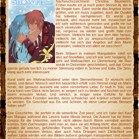
Nachwuchszeichnerin Christina Bäumerich.
Früher kaufte ich ja noch jeden Shonen Ai, der in
die Regale kam. Dann wurde das Angebot immer
größer, und ich muss zugeben, auch die Qualität
hat teilweise nachgelassen. Es wurde gut
verkauft, also musste mehr her. Inzwischen bin
ich sehr wählerisch geworden und greife mir nur
noch vereinzelte Titel heraus. Meistens lese ich
sie, vergesse sie wieder und greife bald zum
nächsten. Vielleicht bin ich aus dem Alter heraus,
vielleicht bin ich zu anspruchsvoll geworden,
vielleicht hat sich das Angebot auf dem Markt
verändert, vielleicht von allem ein bisschen?
Beim Stöbern in meinem Mangaladen stieß ich
also auf Snowflake, und ich war sehr neugierig. Es
geht auf Weihnachten zu (Anmerkung: die Rezi
wurde im Dezember geschrieben), und das Cover
passte gerade herrlich zu meiner Stimmung mitten in Schnee und Kälte. Die Story
klang auch sehr interessant:
Kurai steht am Weihnachtsabend unter dem Sternenhimmel. Er wünscht sich
etwas, und dieser Wunsch wird ihm tatsächlich erfüllt: vom Himmel steigt ein Mann
herab, der genauso aussieht wie seine verstorbene Liebe. Er tauft in Yuki, und
Kurai kann sein Glück nicht fassen, er weigert sich zu binden und fürchtet sich vor
einem erneuten Verlust. Und wirklich, je inniger seine Gefühle für den
geheimnisvollen Fremden werden, desto schwächer und kränker scheint dieser
zu werden. Ein Geschöpf aus Eis und Schnee, ob diese Liebe jemals Bestand
haben wird?
Eine Geschichte, die perfekt in die winterliche Zeit passt, und ich habe den Kauf
e
des Mangas während des Lesens keine Minute bereut. Die Autorin hat ein feines
Gespür für die Untertöne, welche nicht alleine durch Worte vermittelt werden
können. Den Zeichnungen sieht man an, dass sie am Anfang steht, aber dennoch
gefallen die weichen, gefühlvollen Panels sehr. Die Unsicherheit Kurais, seine
Angst vor erneutem Verlust, aber auch Yukis Drängen nach Zärtlichkeit und
wahrer Liebe werden von den Bildern äußerst gelungen transportiert. Und obwohl
k