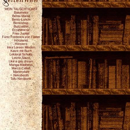
MEIN TAUSCHTICKET
Bakeneko
Bento-Mania
Bento-Lunch
Bentoshop
Buzzaldrin
Erzählmirnix
Frau Jupiter
Fürst Frederick von Flatter
Hörplanet
Hörstern
Inka Loreen Minden
Katze mit Buch
Lektorat Schultz
Letzte Sätze
Like a gay dream
Manga Madness
Marco Callari
Marterpfahl
Nekobento
Tofu Nerdpunk