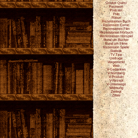
Oculus Quest
Passwort
Podcast
Pulp
Rätsel
Rezensionen Buch
Rezension Comic
Rezensionen Film
Rezensionen Hörbuch
Rezensionen Hörspiel
Rund um Bücher
Rund um Filme
Rezension Spiele
Statistik
TV Tipp
Umfrage
Vorgemerkt
Web
V-Gedanken
V-Nürnberg
V-Produkt
V-Rezept
V-Unterwegs
Widmung
Zerlegt
Zitate