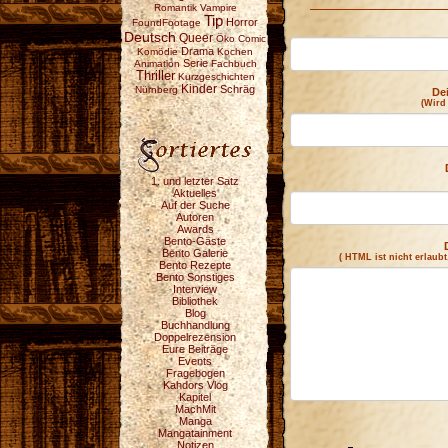
Romantik
Vampire
Tip
Horror
FoundFootage
Deutsch
Queer
Öko
Comic
Drama
Komödie
Kochen
Serie
Animation
Fachbuch
Thriller
Kurzgeschichten
Kinder
Schräg
Nürnberg
De
(Wird
1. und letzter Satz
Aktuelles
Auf der Suche
Autoren
Awards
Bento-Gäste
Bento Galerie
( HTML ist
nicht
erlaubt
Bento Rezepte
Bento Sonstiges
Interview
Bibliothek
Blog
Buchhandlung
Doppelrezension
Eure Beiträge
Events
Fragebogen
Kahdors Vlog
Kapitel
MachMit
Manga
Mangatainment
Notizen