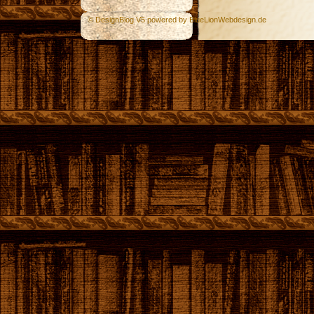
© DesignBlog V5 powered by BlueLionWebdesign.de