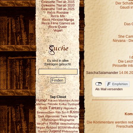
Gelesene Titel ab 2015
Der Schatt
Gelesene Titel ab 2020
Gaudí i
Gelesene Titel ab 2025
Rezis Romane
Rezis Mix
Rezis Hörspiel Manga
Rezis Filme Games ua
Das G
Rezis Queer
Vegan
She Came
Nirvana - Di
I 
Es wird in allen
Die Leic
Einträgen gesucht.
Pirouette in
SaschaSalamander
14.06.20
Als Mail versenden
Tag-Cloud
Humor
Frauen
Märchen
Action
Männer
Fremde Kultur
Dystopie
Fantasy
Erotik
Historisch
Krimi
BewusstSein
Film
Sci-Fi
Komm
Dark
Abenteuer
Tiere
Manga
Erfahrungen
Biographie
Die Kommentare werden redak
Reihe
Mindf*ck
Verschwörung
Freischalt
Vegan
Religion
BDSM
Mindfuck
Jugend
Games
Philosophie