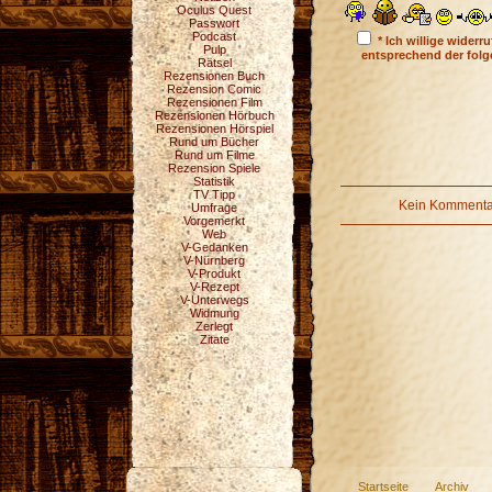
Oculus Quest
Passwort
Podcast
* Ich willige wider
Pulp
entsprechend der fol
Rätsel
Rezensionen Buch
Rezension Comic
Rezensionen Film
Rezensionen Hörbuch
Rezensionen Hörspiel
Rund um Bücher
Rund um Filme
Rezension Spiele
Statistik
TV Tipp
Kein Kommentar
Umfrage
Vorgemerkt
Web
V-Gedanken
V-Nürnberg
V-Produkt
V-Rezept
V-Unterwegs
Widmung
Zerlegt
Zitate
Startseite
Archiv