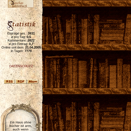
Einträge ges.:
3931
ø pro Tag:
0,5
Kommentare:
2822
ø pro Eintrag:
0,7
Online seit dem:
21.04.2005
in Tagen:
7779
DATENSCHUTZ