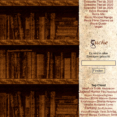
Gelesene Titel ab 2015
Gelesene Titel ab 2020
Gelesene Titel ab 2025
Rezis Romane
Rezis Mix
Rezis Hörspiel Manga
Rezis Filme Games ua
Rezis Queer
Vegan
Es wird in allen
Einträgen gesucht.
Tag-Cloud
Erotik
Mindfuck
Abenteuer
Jugend
Humor
Film
Historisc
Vegan
Kurzgeschichten
Märchen
BDSM
Männer
Game
Drama
Erfahrungen
Religion
Vampire
Romantik
Comic
Fantasy
Sci-Fi
Action
Schräg
FoundFootage
Tiere
Horror
Seri
Manga
Fachbuch