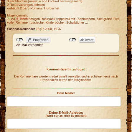
3 Fachbücher (online schon konkret herausgesucht)
2 Reservierungen abholen
vielleicht 2 bis 5 Romane, Hörbücher
Mitgenommen:
7 DVDs, einen riesigen Rucksack rappelvoll mit Fachbüchern, eine große Tüte
voller Romane, russischer Kinderbücher, Schulbücher ...
SaschaSalamander
18.07.2008, 19.37
Als Mail versenden
Kommentare hinzufügen
Die Kommentare werden redaktionell verwaltet und erscheinen erst nach
Freischalten durch den Bloginhaber.
Dein Name:
h
s
Deine E-Mail-Adresse:
(Wird nur an mich übermittelt)
e