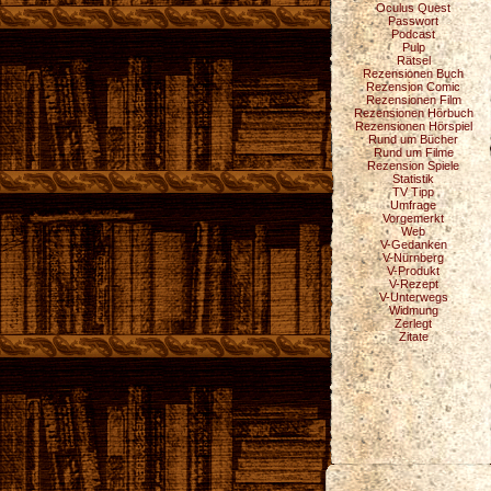
Oculus Quest
Passwort
Podcast
Pulp
Rätsel
Rezensionen Buch
Rezension Comic
Rezensionen Film
Rezensionen Hörbuch
Rezensionen Hörspiel
Rund um Bücher
Rund um Filme
Rezension Spiele
Statistik
TV Tipp
Umfrage
Vorgemerkt
Web
V-Gedanken
V-Nürnberg
V-Produkt
V-Rezept
V-Unterwegs
Widmung
Zerlegt
Zitate