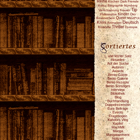
Reihe
Kochen
Dark
Fremde
Kultur
Biographie
Nürnberg
Tip
Verschwörung
Frauen
Kinder
Philosophie
Öko
Queer
BewusstSein
Mindf*ck
Deutsch
Krimi
Animation
Thriller
Komödie
Dystopie
1. und letzter Satz
Aktuelles
Auf der Suche
Autoren
Awards
Bento-Gäste
Bento Galerie
Bento Rezepte
Bento Sonstiges
Interview
Bibliothek
Blog
Buchhandlung
Doppelrezension
Eure Beiträge
Events
Fragebogen
Kahdors Vlog
Kapitel
MachMit
Manga
Mangatainment
Notizen