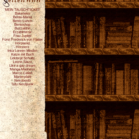
MEIN TAUSCHTICKET
Bakeneko
Bento-Mania
Bento-Lunch
Bentoshop
Buzzaldrin
Erzählmirnix
Frau Jupiter
Fürst Frederick von Flatter
Hörplanet
Hörstern
Inka Loreen Minden
Katze mit Buch
Lektorat Schultz
Letzte Sätze
Like a gay dream
Manga Madness
Marco Callari
Marterpfahl
Nekobento
Tofu Nerdpunk